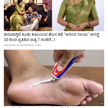
Shetty speech | Suvarna News
ಶೇ.50 ರಿಂದ ಶೇ.18 ಕ್ಕೆ TAX ಇಳಿಕೆ: ಮೋದಿ-
ಟ್ರಂಪ್ ಐತಿಹಾಸಿಕ ಒಪ್ಪಂದ | India US
Trade Deal | Party Rounds