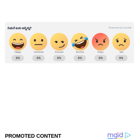
ಕೃಷ್ಣರಾಜಪುರಂ ನಡುವೆ ರದ್ದು ಮಾಡಲಾಗಿದೆ.
ಬೆಂಗಳೂರು ಏರ್‌ಪೋರ್ಟ್‌ಗೆ 5 ಹೆಚ್ಚುವರಿ ಮೆಮು ರೈಲು
ಸಂಚಾರ
ABOUT THE AUTHOR
Kannadaprabha News
KN
1967ರ ನವೆಂಬರ್ 4ರಂದು ಆರಂಭವಾದ ಕನ್ನಡಪ್ರಭ ಕನ್ನಡ
ಪತ್ರಿಕೋದ್ಯಮದಲ್ಲಿಯೇ ವಿಶೇಷ ಛಾಪು ಮೂಡಿಸಿದ ಕನ್ನಡ ದಿನ
ಪತ್ರಿಕೆ. ದೇಶ, ವಿದೇಶ, ವಾಣಿಜ್ಯ, ಕ್ರೀಡೆ, ಮನೋರಂಜನೆ ಸೇರಿ
ವೈವಿಧ್ಯಮಯ ಸುದ್ದಿಗಳ ಹೂರಣ ಹೊತ್ತು ತರುವ ಕನ್ನಡಪ್ರಭ,
ಬೆಂಗಳೂರು
ಕನ್ನಡಿಗರ ಅಸ್ಮಿತೆಯ ಸಂಕೇತ. ಸದಾ ಕರುನಾಡು, ನುಡಿ, ಸಂಸ್ಕೃತಿ
ಪರ ಧ್ವನಿ ಎತ್ತುವ ಕನ್ನಡಪ್ರಭ ದಿನ ಪತ್ರಿಕೆಯಲ್ಲಿ ಪ್ರಕಟಗೊಳ್ಳುವ
ಸುದ್ದಿಗಳು ಸುವರ್ಣ ನ್ಯೂಸ್ ವೆಬ್‌ಸೈಟಲ್ಲೂ ಲಭ್ಯ.