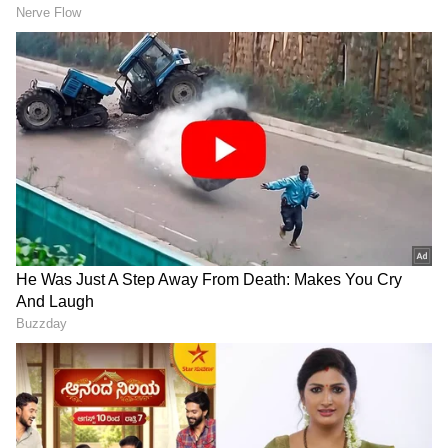
ಸಂಪುಟ ವಿಸ್ತರಣೆ ಸೀಕ್ರೆಟ್ ಬಿಚ್ಚಿಟ್ಟ
ದರ್ಶನ್‌ಗೆ ಮತ್ತಷ್ಟು ಸಂಕಷ್ಟ,
ಯತೀಂದ್ರ ಸಿದ್ದರಾಮಯ್ಯ: ಅಪ್ಪ
ಪ್ರದೋಷ್ ಬಳಿಕ ಕೋರ್ಟ್‌ಲ್ಲಿ
ಸಿದ್ದು ಹಾಕಿದ್ದ ಮಾಸ್ಟರ್ ಪ್ಲಾನ್
ಸತ್ಯ ಹೇಳಲು ಮುಂದಾದ ಕುಚುಕು
ರಿವೀಲ್
ದೋಸ್ತ್ ವಿನಯ್, ರವಿಶಂಕರ್!
8 ಕಾಲು, 3 ಕಿವಿಗಳಿರೋ ವಿಚಿತ್ರ
'ರೇಣುಕಾಸ್ವಾಮಿ ಕೇಸ್‌ ಬಗ್ಗೆ ಎಲ್ಲಾ
ಆಡಿನ ಮರಿ ಜನನ; ಸೊರಬ
ಸತ್ಯ ಹೇಳ್ತಿನಿ' ದರ್ಶನ್ ಆಪ್ತ
ತಾಲೂಕಿನಲ್ಲಿ ಅಪರೂಪದ ಘಟನೆ
ಸ್ನೇಹಿತ 14ನೇ ಆರೋಪಿ
ನ್ಯಾಯಾಲಯದಲ್ಲಿ ಅರ್ಜಿ!
LATEST VIDEOS
"ರಾಜಕೀಯ ಬೇಡ, ಸಿನಿಮಾನೇ ಪ್ರಾಣ":
ಕನಕೋತ್ಸವದಲ್ಲಿ ರಿಷಬ್ ಶೆಟ್ಟಿ | Rishab