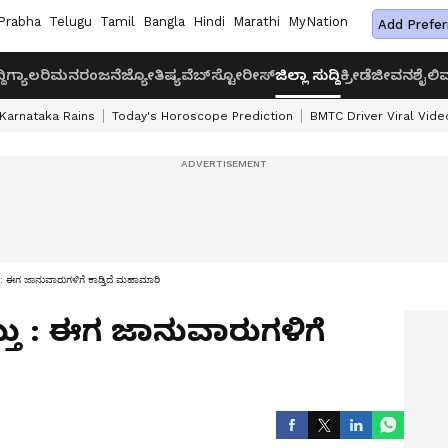
Prabha
Telugu
Tamil
Bangla
Hindi
Marathi
MyNation
Add Prefer
ದಿ
ಗ್ಯಾಲರಿ
ಮನರಂಜನೆ
ಜ್ಯೋತಿಷ್ಯ
ವೆಬ್‌ಸ್ಟೋರೀಸ್
ಜಿಲ್ಲಾ ಸುದ್ದಿ
ಕ್ರೀಡೆ
ಜೀವನಶೈಲಿ
ವ
Karnataka Rains
Today's Horoscope Prediction
BMTC Driver Viral Vide
 ಈಗ ಜಾನುವಾರುಗಳಿಗೆ ಕಾಡ್ತಿದೆ ಮಹಾಮಾರಿ
 : ಈಗ ಜಾನುವಾರುಗಳಿಗೆ