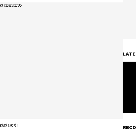
LATE
ೀರಾಮನ ಜನನ !
RECO