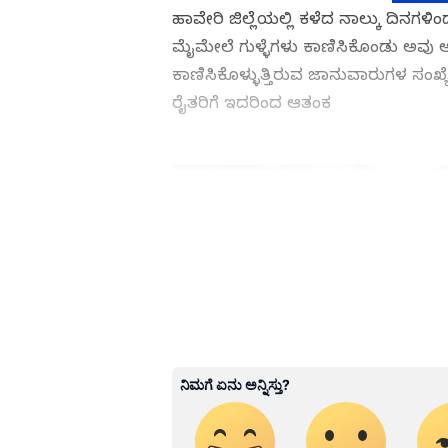
ಹಾವೇರಿ ಜಿಲ್ಲೆಯಲ್ಲಿ ಕಳೆದ ನಾಲ್ಕು ದಿನಗ
ಮೈಮೇಲೆ ಗುಳ್ಳೆಗಳು ಕಾಣಿಸಿಕೊಂಡು ಅವು ಆಹಾ
ಕಾಣಿಸಿಕೊಳ್ಳುತ್ತಿರುವ ಜಾನುವಾರುಗಳ ಸಂಖ್ಯೆ
ರೈತರಿಗೆ ಇದರಿಂದ ಆತಂಕ
ABOUT THE AUTHOR
Kannadaprabha News
KN
1967ರ ನವೆಂಬರ್ 4ರಂದು ಆರಂಭವಾದ ಕ
ಮೂಡಿಸಿದ ಕನ್ನಡ ದಿನ ಪತ್ರಿಕೆ. ದೇಶ, 
ಹೂರಣ ಹೊತ್ತು ತರುವ ಕನ್ನಡಪ್ರಭ, ಕನ್ನ
ಎತ್ತುವ ಕನ್ನಡಪ್ರಭ ದಿನ ಪತ್ರಿಕೆಯಲ್ಲಿ 