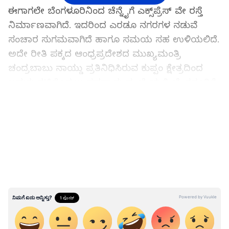
ಈಗಾಗಲೇ ಬೆಂಗಳೂರಿನಿಂದ ಚೆನ್ನೈಗೆ ಎಕ್ಸ್‌ಪ್ರೆಸ್ ವೇ ರಸ್ತೆ
ನಿರ್ಮಾಣವಾಗಿದೆ. ಇದರಿಂದ ಎರಡೂ ನಗರಗಳ ನಡುವೆ
ಸಂಚಾರ ಸುಗಮವಾಗಿದೆ ಹಾಗೂ ಸಮಯ ಸಹ ಉಳಿಯಲಿದೆ.
ಅದೇ ರೀತಿ ಪಕ್ಕದ ಆಂಧ್ರಪ್ರದೇಶದ ಮುಖ್ಯಮಂತ್ರಿ
ಚಂದ್ರಬಾಬು ನಾಯ್ಡು ಪ್ರತಿನಿಧಿಸಿರುವ ಕುಪ್ಪಂ ಕ್ಷೇತ್ರದಿಂದ
ಬದುಕು ಕಟ್ಟಿಕೊಳ್ಳಲು ಸಹಸ್ರಾರು ಸಂಖ್ಯೆಯಲ್ಲಿ ಬೆಂಗಳೂರಿಗೆ
ಬಂದು ಹೋಗುವರು ಹಾಗೂ ವ್ಯಾಪಾರ ದೃಷ್ಟಿಯಿಂದಲೂ
LATEST VIDEOS
ನೂರಾರು ವ್ಯಾಪಾರಿಗಳು ಪ್ರಯಾಣಿಸುವರು.
ಕೇಂದ್ರದ ಮುಂದೆ ಪ್ರಸ್ತಾವನೆ ಸಲ್ಲಿಕೆ
ಅವರು ರಸ್ತೆ ಮೂಲಕ ಬೆಂಗಳೂರಿಗೆ ಬರಲು ತಮಿಳುನಾಡಿನ
ಹೊಸೂರು ಮೂಲಕ ಇಲ್ಲವೇ ಕೆಜಿಎಫ್, ಬಂಗಾರಪೇಟೆ
ಮೂಲಕ ಹೋಗಬೇಕು. ಇದು ತುಂಬಾ
ದೂರವಾಗಿರುವುದರಿಂದ ತಮ್ಮ ಕ್ಷೇತ್ರದ ಜನರಿಗೆ ಅನುಕೂಲ
ಮಾಡಿಕೊಡುವ ದೃಷ್ಟಿಯಿಂದ ಹಾಗೂ ವಾಣಿಜ್ಯ ಚಟುವಟಿಕೆ