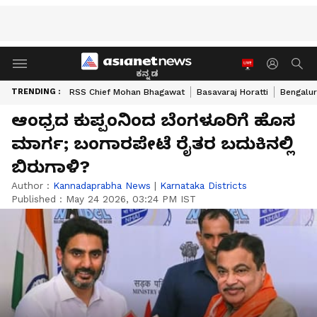
ಕನ್ನಡ
TRENDING :
RSS Chief Mohan Bhagawat
Basavaraj Horatti
Bengalur
ಆಂಧ್ರದ ಕುಪ್ಪಂನಿಂದ ಬೆಂಗಳೂರಿಗೆ ಹೊಸ
ಮಾರ್ಗ; ಬಂಗಾರಪೇಟೆ ರೈತರ ಬದುಕಿನಲ್ಲಿ
ಬಿರುಗಾಳಿ?
Author :
Kannadaprabha News
|
Karnataka Districts
Published :
May 24 2026, 03:24 PM IST