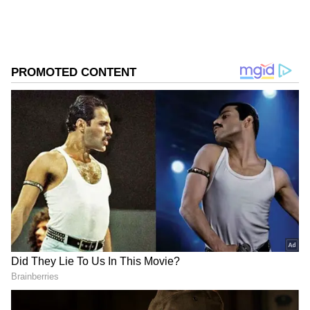
ಸಿನೆಮಾವೆಂದರೆ ಹೆಚ್ಚು ಆಸಕ್ತಿ. ಹಿನ್ನೆಲೆ ಧ್ವನಿ ನೀಡುವುದು ಹವ್ಯಾಸ.
Related Articles
DOWNLOAD APP