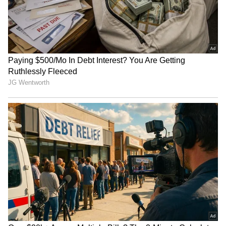
ಸ್ಥಳಕ್ಕೆ ಜಯನಗರ ಪೊಲೀಸರ ಭೇಟಿ
ಘಟನೆಗೆ ಸಂಬಂಧಿಸಿದಂತೆ ಮಾಹಿತಿ ಸಿಗುತ್ತಿದ್ದಂತೆಯೇ
ತುಮಕೂರಿನ ಜಯನಗರ ಪೊಲೀಸ್ ಠಾಣೆಯ ಅಧಿಕಾರಿಗಳು
ಸ್ಥಳಕ್ಕೆ ಧಾವಿಸಿ ಪರಿಶೀಲನೆ ನಡೆಸಿದ್ದಾರೆ. ಸದ್ಯ ವಿದ್ಯಾರ್ಥಿಯ
ಮೃತದೇಹವನ್ನು ಮರಣೋತ್ತರ ಪರೀಕ್ಷೆಗಾಗಿ ತುಮಕೂರು
ಜಿಲ್ಲಾ ಸರ್ಕಾರಿ ಆಸ್ಪತ್ರೆಗೆ ರವಾನಿಸಲಾಗಿದೆ. ಪೊಲೀಸರು
ದಾವಣಗೆರೆಯಲ್ಲಿರುವ ಮೃತನ ಪೋಷಕರಿಗೆ ಅಧಿಕೃತ ಮಾಹಿತಿ
ನೀಡಿದ್ದು, ಕಣ್ಣೀರು ಹಾಕುತ್ತಲೇ ಪೋಷಕರು ತುಮಕೂರಿನತ್ತ
ಧಾವಿಸುತ್ತಿದ್ದಾರೆ. ಜಯನಗರ ಪೊಲೀಸ್ ಠಾಣೆಯಲ್ಲಿ ಪ್ರಕರಣ
ದಾಖಲಾಗಿದ್ದು, ವಿದ್ಯಾರ್ಥಿಯ ಸಾವಿನ ಹಿಂದಿರುವ ನೈಜ
ಕಾರಣವನ್ನು ಪತ್ತೆ ಹಚ್ಚಲು ಪೊಲೀಸರು ತನಿಖೆ ಕೈಗೊಂಡಿದ್ದಾರೆ.