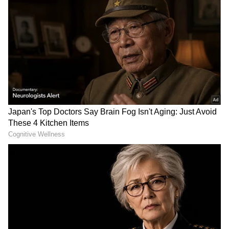
ಬೆಂಗಳೂರು: ದಾರಿಹೋಕನ ಮೊಬೈಲ್ ಕದ್ದವರ ಗಾಡಿ
ಮೇಲೆ ಮೂಟೆ ಹಾಕಿದ ಕಾರ್ಮಿಕ, ತಪ್ಪಿಸಿಕೊಳ್ಳಲು ಓಡಿ
ಸುಸ್ತಾದ ಕಳ್ಳ ಸಾವು!
Sullia: ಆಟವಾಡುತ್ತಿದ್ದ ಅವಳಿ ಮಕ್ಕಳ ಮೇಲೆ ಯಮನ
ಕಣ್ಣು: ಕೆರೆಗೆ ಬಿದ್ದು ಇಬ್ಬರು ಸಾವು!
RECOMMENDED STORIES