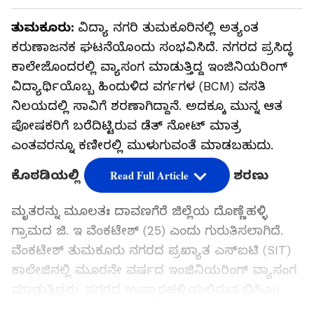
ತುಮಕೂರು:
ವಿದ್ಯಾ ನಗರಿ ತುಮಕೂರಿನಲ್ಲಿ ಅತ್ಯಂತ
ಕರುಣಾಜನಕ ಘಟನೆಯೊಂದು ಸಂಭವಿಸಿದೆ. ನಗರದ ಪ್ರಸಿದ್ಧ
ಕಾಲೇಜೊಂದರಲ್ಲಿ ವ್ಯಾಸಂಗ ಮಾಡುತ್ತಿದ್ದ ಇಂಜಿನಿಯರಿಂಗ್
ವಿದ್ಯಾರ್ಥಿಯೊಬ್ಬ ಹಿಂದುಳಿದ ವರ್ಗಗಳ (BCM) ವಸತಿ
ನಿಲಯದಲ್ಲಿ ಸಾವಿಗೆ ಶರಣಾಗಿದ್ದಾನೆ. ಅದಕ್ಕೂ ಮುನ್ನ ಆತ
ಪೋಷಕರಿಗೆ ಬರೆದಿಟ್ಟಿರುವ ಡೆತ್ ನೋಟ್ ಮಾತ್ರ
ಎಂತವರನ್ನೂ ಕಣೀರಲ್ಲಿ ಮುಳುಗುವಂತೆ ಮಾಡಬಹುದು.
ಕೊಠಡಿಯಲ್ಲಿ ಯಾರು ಇಲ್ಲದ ವೇಳೆ ನೇಣಿಗೆ ಶರಣು
Read Full Article
ಮೃತರನ್ನು ಮೂಲತಃ ದಾವಣಗೆರೆ ಜಿಲ್ಲೆಯ ದೊಣ್ಣೆಹಳ್ಳಿ
ಗ್ರಾಮದ ಜಿ. ಇ ವೆಂಕಟೇಶ್ (25) ಎಂದು ಗುರುತಿಸಲಾಗಿದೆ.
ವೆಂಕಟೇಶ್ ತುಮಕೂರು ನಗರದ ಪ್ರಖ್ಯಾತ ಎಸ್‌ಐಟಿ (SIT)
ಕಾಲೇಜಿನಲ್ಲಿ ಮೂರನೇ ವರ್ಷದ ಇಂಜಿನಿಯರಿಂಗ್ ವ್ಯಾಸಂಗ
ಮಾಡುತ್ತಿದ್ದರು. ನಗರದ ಉಪ್ಪಾರಹಳ್ಳಿಯಲ್ಲಿರುವ ಬಿಸಿಎಂ
(BCM) ಹಾಸ್ಟೆಲ್‌ನಲ್ಲಿ ಉಳಿದುಕೊಂಡಿದ್ದ ಅವರು,