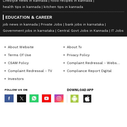
Lifestyle news in kannada
food recipes in kannada
health tips in kannada
kitchen tips in kannada
EDUCATION & CAREER
job news in kannada
Private Jobs
bank jobs in karnataka
Government jobs in karnataka
Central Govt Jobs in Kannada
IT Jobs
About Website
About Tv
Terms Of Use
Privacy Policy
CSAM Policy
Complaint Redressal - Website
Complaint Redressal - TV
Compliance Report Digital
Investors
FOLLOW US ON
DOWNLOAD APP
© Copyright 2026 Asianxt Digital Technologies Private Limited (Formerly
known as Asianet News Media & Entertainment Private Limited) | All Rights
Reserved