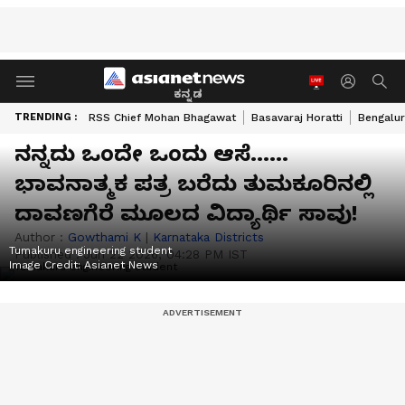
ಕನ್ನಡ
TRENDING :
RSS Chief Mohan Bhagawat
Basavaraj Horatti
Bengalur
ನನ್ನದು ಒಂದೇ ಒಂದು ಆಸೆ......
ಭಾವನಾತ್ಮಕ ಪತ್ರ ಬರೆದು ತುಮಕೂರಿನಲ್ಲಿ
ದಾವಣಗೆರೆ ಮೂಲದ ವಿದ್ಯಾರ್ಥಿ ಸಾವು!
Author :
Gowthami K
|
Karnataka Districts
Tumakuru engineering student
Published :
Jun 22 2026, 04:28 PM IST
Image Credit:
Asianet News