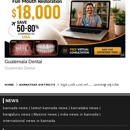
HOME
KARNATAKA DISTRICTS
ನನ್ನದು ಒಂದೇ ಒಂದು ಆಸೆ...... ಭಾವನಾತ್ಮಕ ಪತ್ರ ಬರೆದು ತುಮಕೂರಿನಲ್ಲಿ ದಾವಣಗೆರೆ ಮೂಲದ ವಿದ್ಯಾರ್ಥಿ ಸಾವು!
NEWS
kannada news
latest kannada news
karnataka news
bengaluru news
Mysore news
india news in kannada
international news in kannada