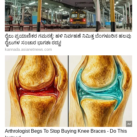
ಭಾಷಿಕರೇನು ಪಾಕಿಸ್ತಾನದವರಲ್ಲ, ಕನ್ನಡ ಹಾಗೂ ಮರಾಠಿ
ಭಾಷಿಕರು ಇಲ್ಲಿ ಅನ್ಯೋನ್ಯತೆಯಿಂದ ಬದುಕುತ್ತಿದ್ದಾರೆ. ಎಲ್ಲರೂ
ಒಗ್ಗಟ್ಟಿನಿಂದಲೇ ಅಭಿವೃದ್ಧಿ ಸಾಧಿಸಬೇಕು. ಕನ್ನಡಪರ
ಸಂಘಟನೆಗಳು ಆಗ್ರಹಿಸುತ್ತಿರುವಂತೆ ಪಾಲಿಕೆಯಲ್ಲಿ ನಿರ್ಣಯ
ಕೈಗೊಳ್ಳುವ ಬಗ್ಗೆ ಜಿಲ್ಲೆಯ ಜನಪ್ರತಿನಿಧಿಗಳೆಲ್ಲರೂ ಸೇರಿ
ಚರ್ಚಿಸಿ ತೀರ್ಮಾನಿಸುತ್ತೇವೆ ಎಂದರು.