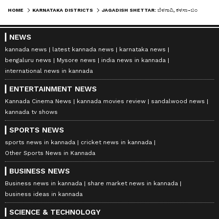
HOME
KARNATAKA DISTRICTS
JAGADISH SHETTAR: ಬೆಳಗಾವಿ, ಕಳಸಾ-ಬಂಡೂರಿ, ರೈಲ್ವೆ ಯೋಜನೆಗಳ ಬಗ್ಗೆ ಸಂಸದ ಶೆಟ್ಟರ್ ನೀಡಿದ ಭರವಸೆ ಏನು?
NEWS
kannada news
latest kannada news
karnataka news
bengaluru news
Mysore news
india news in kannada
international news in kannada
ENTERTAINMENT NEWS
Kannada Cinema News
kannada movies review
sandalwood news
kannada tv shows
SPORTS NEWS
sports news in kannada
cricket news in kannada
Other Sports News in Kannada
BUSINESS NEWS
Business news in kannada
share market news in kannada
business ideas in kannada
SCIENCE & TECHNOLOGY