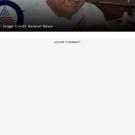
Image Credit:
Asianet News