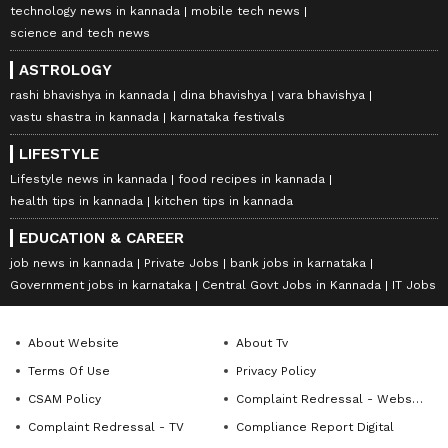
technology news in kannada
mobile tech news
science and tech news
ASTROLOGY
rashi bhavishya in kannada
dina bhavishya
vara bhavishya
vastu shastra in kannada
karnataka festivals
LIFESTYLE
Lifestyle news in kannada
food recipes in kannada
health tips in kannada
kitchen tips in kannada
EDUCATION & CAREER
job news in kannada
Private Jobs
bank jobs in karnataka
Government jobs in karnataka
Central Govt Jobs in Kannada
IT Jobs
About Website
About Tv
Terms Of Use
Privacy Policy
CSAM Policy
Complaint Redressal - Website
Complaint Redressal - TV
Compliance Report Digital