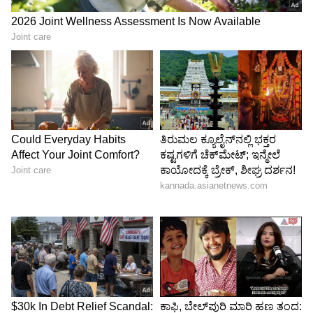
ಅರಸಿನಕೇರಿ ಸುತ್ತ ಕರಡಿ, ತೋಳ, ಚಿರತೆ ಸೇರಿದಂತೆ ದೊಡ್ಡ
ವನ್ಯ ಜೀವಿ ಸಂಪತ್ತು ಇದೆ. ಇವುಗಳ ರಕ್ಷಣೆಗಾಗಿಯೇ ನಾವು
ಶ್ರಮಿಸುತ್ತಿದ್ದೇವೆ. ಈಗ ಪರಮಾಣು ವಿದ್ಯುತ್ ಸ್ಥಾವರ ಸ್ಥಾಪನೆ
ಮಾಡಲು ಮುಂದಾಗಿರುವುದು ಅಚ್ಚರಿಯಾಗಿದೆ. ಇದನ್ನು
ಪರಿಶೀಲಿಸಿ, ನಾವು ಕೇಂದ್ರ ಸರ್ಕಾರದ ಪರಿಸರ ಇಲಾಖೆ,
ನ್ಯಾಯಾಲಯದ ಮೊರೆ ಹೋಗುವ ಚಿಂತನೆ
ಮಾಡಬೇಕಾಗುತ್ತದೆ ಎಂದು ಪರಿಸರವಾದಿ ಮತ್ತು ವನ್ಯಜೀವಿ
ಸಂರಕ್ಷಕ ಇಂದ್ರಜೀತ ಘೋರ್ಪಡೆ ತಿಳಿಸಿದ್ದಾರೆ.
ಕೊಪ್ಪಳ ತಾಲೂಕಿನ ಅರಸಿನಕೇರಿ ಭಾಗ ಕರಡಿ ಸಂರಕ್ಷಿತ
ಪ್ರದೇಶ ವ್ಯಾಪ್ತಿಯ ಒಂದಷ್ಟು ಭಾಗ ಬರುತ್ತದೆ. ಅಲ್ಲೆಲ್ಲಾ ನಾವು
ಈಗಾಗಲೇ ತಂತಿ ಬೇಲಿ ಹಾಕುತ್ತಿದ್ದೇವೆ ಎಂದು ಕೊಪ್ಪಳ
ಆರ್‌ಎಫ್‌ಓ ಸ್ವಾತಿ ಎಲ್. ಹೇಳಿದ್ದಾರೆ.