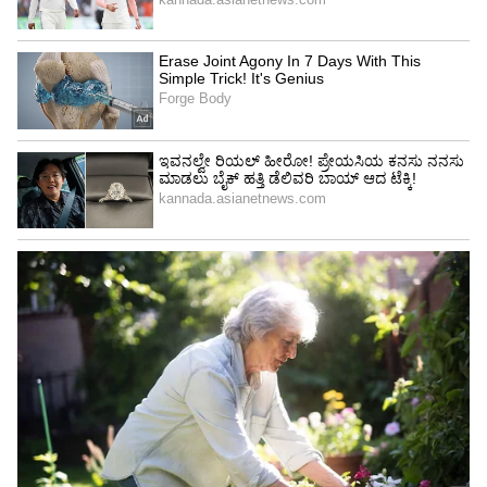
ಇದಲ್ಲದೆ ಕೇವಲ 25-30 ಕಿ.ಮೀ. ವ್ಯಾಪ್ತಿಯಲ್ಲಿ ತುಂಗಭದ್ರಾ
ಜಲಾಶಯ, ತುಂಗಭದ್ರಾ ನದಿಯೂ ಸಹ ಹರಿಯುತ್ತಿದೆ.
ಹೀಗಾಗಿ, ಇದೆಷ್ಟರ ಮಟ್ಟಿಗೆ ಸೂಕ್ತ ಪ್ರದೇಶ ಎನ್ನುವುದು
ಪ್ರಶ್ನಾರ್ಥಕವಾಗಿದೆ.
ಕಾರವಾರ: ವರ್ಷಾಂತ್ಯಕ್ಕೆ ಕೈಗಾದಲ್ಲಿ 5, 6ನೇ ಅಣು
ವಿದ್ಯುತ್‌ ಘಟಕ ಕಾಮಗಾರಿ