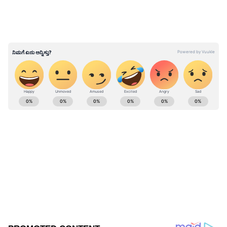
ಅರಣ್ಯ ಪ್ರದೇಶವಾಗಿದ್ದು, ಇಲ್ಲಿ ಕರಡಿ, ಚಿರತೆ, ತೋಳ, ಮೊಲ
ಸೇರಿದಂತೆ ನೂರಾರು ಪ್ರಭೇದದ ವನ್ಯ ಸಂಪತ್ತು ಇಲ್ಲಿದೆ ಎಂದು
ಅರಣ್ಯ ಇಲಾಖೆಯೇ ಗುರುತಿಸಿದೆ. ಹೀಗಿದ್ದಾಗ ಈಗ
ಪರಮಾಣು ವಿದ್ಯುತ್ ಸ್ಥಾವರ ಸ್ಥಾಪನೆಯಾದರೆ ಇವುಗಳ ಗತಿ
ಹೇಗೆ. ಅದರಲ್ಲೂ ಬಹುತೇಕ ಅರಣ್ಯ ಪ್ರದೇಶದಲ್ಲಿಯೇ
ಪರಮಾಣು ವಿದ್ಯುತ್ ಸ್ಥಾವರ ಸ್ಥಾಪಸಲಾಗುತ್ತಿರುವುದು
ವನ್ಯಜೀವಿ ಸಂಪತ್ತು ಪ್ರಿಯರ ಆಕ್ರೋಶಕ್ಕೆ ಕಾರಣವಾಗಿದೆ.
ABOUT THE AUTHOR
Kannadaprabha News
KN
1967ರ ನವೆಂಬರ್ 4ರಂದು ಆರಂಭವಾದ ಕನ್ನಡಪ್ರಭ ಕನ್ನಡ
ಪತ್ರಿಕೋದ್ಯಮದಲ್ಲಿಯೇ ವಿಶೇಷ ಛಾಪು ಮೂಡಿಸಿದ ಕನ್ನಡ ದಿನ
ಪತ್ರಿಕೆ. ದೇಶ, ವಿದೇಶ, ವಾಣಿಜ್ಯ, ಕ್ರೀಡೆ, ಮನೋರಂಜನೆ ಸೇರಿ
ವೈವಿಧ್ಯಮಯ ಸುದ್ದಿಗಳ ಹೂರಣ ಹೊತ್ತು ತರುವ ಕನ್ನಡಪ್ರಭ,
ಕರಡಿ
ಕನ್ನಡಿಗರ ಅಸ್ಮಿತೆಯ ಸಂಕೇತ. ಸದಾ ಕರುನಾಡು, ನುಡಿ, ಸಂಸ್ಕೃತಿ
ಕೊಪ್ಪಳ
ಪರ ಧ್ವನಿ ಎತ್ತುವ ಕನ್ನಡಪ್ರಭ ದಿನ ಪತ್ರಿಕೆಯಲ್ಲಿ ಪ್ರಕಟಗೊಳ್ಳುವ
ಸುದ್ದಿಗಳು ಸುವರ್ಣ ನ್ಯೂಸ್ ವೆಬ್‌ಸೈಟಲ್ಲೂ ಲಭ್ಯ.