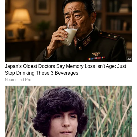
ಕರ್ನಾಟಕದಲ್ಲಿ ಇನ್ನೊಂದು ಅಣು ಸ್ಥಾವರ: ಕೊಪ್ಪಳದಲ್ಲಿ
ಸ್ಥಾಪನೆ?
RECOMMENDED STORIES
ಜನವಸತಿ ಪ್ರದೇಶ:
ಕೇವಲ ಪ್ರಾಣಿ ಸಂಪತ್ತು ಅಷ್ಟೇ ಅಲ್ಲ. ಇದೆಲ್ಲಾ ಜನವಸತಿ
ಪ್ರದೇಶವಾಗಿದೆ. ಸುತ್ತಮುತ್ತಲ ಪ್ರದೇಶದಲ್ಲಿ ಹತ್ತಾರು
ಗ್ರಾಮಗಳು ಇದ್ದು ಜನರು ವಾಸಿಸುತ್ತಿದ್ದಾರೆ. ಕೃಷಿ
ಮಾಡುತ್ತಿದ್ದಾರೆ. ಹೀಗಾಗಿ ರೈತರು ಸಹ ಆತಂಕ
ವ್ಯಕ್ತಪಡಿಸಿದ್ದಾರೆ.
ಹಳೆಯ ಬಟ್ಟೆ ಎಸೆಯಬೇಡಿ, ಹಣ
ಆಗಸ್ಟ್ 13 ರಂದು ಕರ್ನಾಟಕ