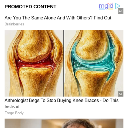
ಅಳವಡಿಸಿದ್ದ ಕ್ಯಾಮೆರಾ ಕಳ್ಳತನ, ಅರಣ್ಯ ಇಲಾಖೆಗೆ
ಹೊಡೆತ
DOWNLOAD APP
ಸಚಿವ ಜಾರ್ಜ್ ತೋಟದ ಸಮೀಪ ನಡೆದಿರುವ ಘಟನೆ