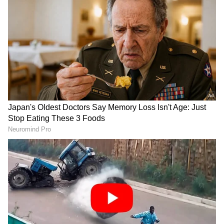
ಈ ಘಟನೆ ಸಚಿವ ಕೆ.ಜೆ. ಜಾರ್ಜ್ ಒಡೆತನಕ್ಕೆ ಸಂಬಂಧಿಸಿದ
ಏಳುನೂರ್ ಖಾನ್ ಎಸ್ಟೇಟ್ ಸಮೀಪದ ಪ್ರದೇಶದಲ್ಲಿ
ನಡೆದಿರುವುದಾಗಿ ತಿಳಿದುಬಂದಿದೆ. ಹುಲಿ ಕಾಣಿಸಿಕೊಂಡ
ಹಿನ್ನೆಲೆಯಲ್ಲಿ ತೋಟದ ಕಾರ್ಮಿಕರು ಕೆಲಸಕ್ಕೆ ತೆರಳದಂತೆ
ಅರಣ್ಯ ಇಲಾಖೆ ಸೂಚನೆ ನೀಡಿದೆ. ಇದರಿಂದ ಪಂಡರವಳ್ಳಿ,
ಕೊಳಗಾಮೆ ಹಾಗೂ ಏಳುನೂರ್ ಖಾನ್ ಸುತ್ತಮುತ್ತಲಿನ
ಗ್ರಾಮಗಳ ನಿವಾಸಿಗಳು ಆತಂಕದಲ್ಲಿದ್ದಾರೆ. ಗಾಯಗೊಂಡ
ಹುಲಿಯನ್ನು ಸುರಕ್ಷಿತವಾಗಿ ಸೆರೆಹಿಡಿಯಲು ಅರಣ್ಯ ಇಲಾಖೆ
ಕಳೆದ ಮೂರು-ನಾಲ್ಕು ದಿನಗಳಿಂದ ನಿರಂತರ ಕಾರ್ಯಾಚರಣೆ
ನಡೆಸುತ್ತಿದೆ.
RECOMMENDED STORIES
ಹುಲಿ ಸಂಚರಿಸುವ ಮಾರ್ಗಗಳಲ್ಲಿ ಕ್ಯಾಮೆರಾ ಟ್ರ್ಯಾಪ್‌ಗಳನ್ನು
ಅಳವಡಿಸಲಾಗಿದ್ದು, ಅದರ ಚಲನವಲನದ ಮೇಲೆ ನಿಗಾ
ಇಡಲಾಗಿದೆ. ಪಶುವೈದ್ಯರು ಹಾಗೂ ವಿಶೇಷ ಅರಣ್ಯ
ಸಿಬ್ಬಂದಿಯನ್ನು ಕಾರ್ಯಾಚರಣೆಗೆ ನಿಯೋಜಿಸಲಾಗಿದೆ ಎಂದು