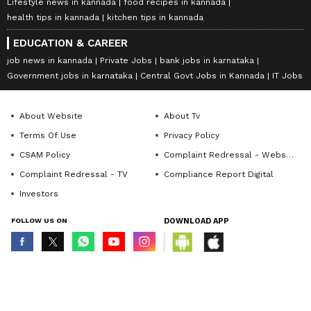
Lifestyle news in kannada
food recipes in kannada
health tips in kannada
kitchen tips in kannada
EDUCATION & CAREER
job news in kannada
Private Jobs
bank jobs in karnataka
Government jobs in karnataka
Central Govt Jobs in Kannada
IT Jobs
About Website
About Tv
Terms Of Use
Privacy Policy
CSAM Policy
Complaint Redressal - Website
Complaint Redressal - TV
Compliance Report Digital
Investors
FOLLOW US ON
DOWNLOAD APP
© Copyright 2026 Asianxt Digital Technologies Private Limited (Formerly
known as Asianet News Media & Entertainment Private Limited) | All Rights
Reserved