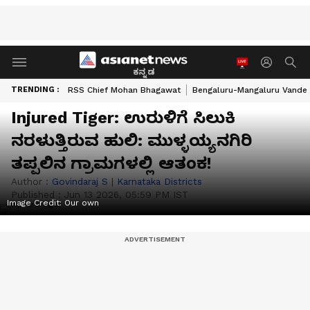
ಕನ್ನಡ
TRENDING :
RSS Chief Mohan Bhagawat
Bengaluru-Mangaluru Vande 
Injured Tiger: ಉರುಳಿಗೆ ಸಿಲುಕಿ
ನರಳುತ್ತಿರುವ ಹುಲಿ: ಮುಳ್ಳಯ್ಯನಗಿರಿ
ತಪ್ಪಲಿನ ಗ್ರಾಮಗಳಲ್ಲಿ ಆತಂಕ!
Author :
Govindaraj S
|
Karnataka Districts
Published :
Jun 13 2026, 05:59 PM IST
Image Credit:
Our own