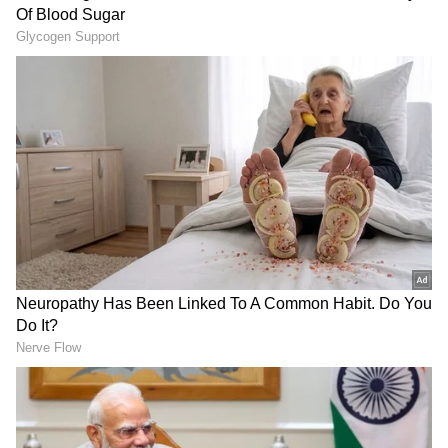
ಸಾಧನಾ ಸಮಾವೇಶಕ್ಕೂ‌ ಮೊದಲು ಕಾಂಗ್ರೆಸ್ ಸರ್ಕಾರದ
ಸಾಧನೆ ಸ್ಪಷ್ಟಪಡಿಸಲಿ: ಸಿ.ಟಿ.ರವಿ ಪ್ರಶ್ನೆ
LATEST VIDEOS
"ರಾಜಕೀಯ ಬೇಡ, ಸಿನಿಮಾನೇ ಪ್ರಾಣ":
ಕನಕೋತ್ಸವದಲ್ಲಿ ರಿಷಬ್ ಶೆಟ್ಟಿ | Rishab
Shetty speech | Suvarna News
ಶೇ.50 ರಿಂದ ಶೇ.18 ಕ್ಕೆ TAX ಇಳಿಕೆ: ಮೋದಿ-
ಟ್ರಂಪ್ ಐತಿಹಾಸಿಕ ಒಪ್ಪಂದ | India US
Trade Deal | Party Rounds