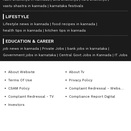
vastu shastra in kannada
karnataka festivals
LIFESTYLE
Lifestyle news in kannada
food recipes in kannada
health tips in kannada
kitchen tips in kannada
EDUCATION & CAREER
job news in kannada
Private Jobs
bank jobs in karnataka
Government jobs in karnataka
Central Govt Jobs in Kannada
IT Jobs
About Website
About Tv
Terms Of Use
Privacy Policy
CSAM Policy
Complaint Redressal - Website
Complaint Redressal - TV
Compliance Report Digital
Investors
FOLLOW US ON
DOWNLOAD APP