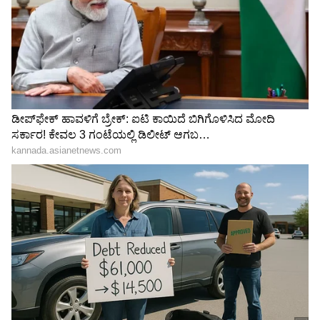
ಹೊಸ ವಿವಾದ
ಈ ಹಿಂದೆ ಹಿಂದೂ ಧರ್ಮದ ಬಗ್ಗೆ ಅವಮಾನ ಮಾಡಿದಾಗ
ಉಚ್ಚ ನ್ಯಾಯಲಯ ದ್ವೇಷ ಭಾಷಣ ಎಂದು ಹೇಳಿತ್ತು. ಈಗ
ಮತ್ತೆ ವಿವಾದ ಎಬ್ಬಿಸಿ ಹಿಂದೂಗಳನ್ನು ಕೆರಳಿಸುವುದಕ್ಕೆ
ಮುಂದಾಗಿದ್ದಾರೆ ಎಂದು ಎಚ್ಚರಿಸಿದರು. ಕೂಡಲೆ ಕಾಂಗ್ರೆಸ್ ಪಕ್ಷ
ಇಂತಹ ದ್ವೇಷ ಹುಟ್ಟಿಸುವ ಉದಯ ನಿಧಿ ಅವರ ಪಕ್ಷದ
ಜೊತೆಗೆ ಹೊಂದಾಣಿಕೆಯಾಗಬಾರದು, ಸನಾತನ ಹಿಂದೂ
ಧರ್ಮದ ಉಳಿವಿಗೆ ಎಲ್ಲರು ಹೋರಾಟ ನಡೆಸಬೇಕಾಗಿದೆ
ಎಂದು ಎಚ್.ಆರ್.ಶ್ರೀನಾಥ ಹೇಳಿದರು. ಈ ವೇಳೆ
ಮುಖಂಡರಾದ ಗೌಳಿ ರಮೇಶ, ಮೂಸ್ಟೂರು ರಾಜಶೇಖರಪ್ಪ,
ಸುರೇಶ ಗೌರಪ್ಪ ಇದ್ದರು.