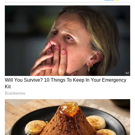
DOWNLOAD APP
RECOMMENDED STORIES
Illegal Foreign Migrants:
ಕಾಂಗ್ರೆಸ್ಸಿಗೆ ಹೆಚ್ಚು ಅಡ್ಡಮತ
ರಾಜ್ಯದಲ್ಲಿ 13,675 ಅಕ್ರಮ
ಬಂದಿದ್ದು ಬೆಳಗಾವಿಯಿಂದ! 4-5