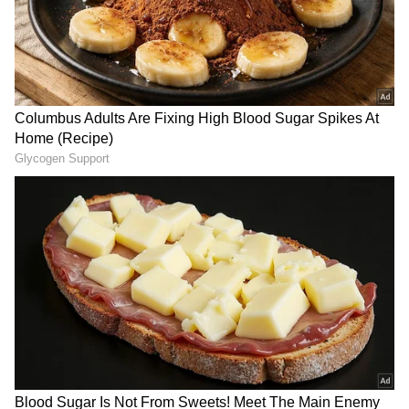
ವಿದೇಶಿ ವಲಸಿಗರ ಪತ್ತೆ:
ಮತ ನಿರೀಕ್ಷಿಸಿದ್ದ ಕೈಗೆ ಸಿಕ್ಕಿದ್ದು
ಬೆಂಗಳೂರಲ್ಲೇ 10,650! ಗೃಹ
ಭರ್ಜರಿ 11!
ಸಚಿವರೇ ಕ್ರಮ ಯಾವಾಗ?
ಬೆಂಗಳೂರು ಜನರಿಗೆ ಗುಡ್‌ನ್ಯೂಸ್!
Kodagu ಜಿಲ್ಲಾ ನ್ಯಾಯಾಲಯ
ನಗರದ ಮೊದಲ ಟನಲ್‌ ರಸ್ತೆಗೆ
ಸಂಕೀರ್ಣಕ್ಕೆ ಮತ್ತೆ ಹುಸಿ ಬಾಂಬ್
ಇಂದು ಸಿಎಂ ಶಂಕು, ಎಲ್ಲಿಂದ
ಬೆದರಿಕೆ: ಪೊಲೀಸರು ಹೈ ಅಲರ್ಟ್
ಎಲ್ಲಿವರೆಗೆ? ಟ್ರಾಫಿಕ್ ಸಮಸ್ಯೆಗೆ
ಸಿಗುತ್ತಾ ಶಾಶ್ವತ ಪರಿಹಾರ?
Related Articles
ಬೆಲೆ ಏರಿಕೆ, ಕುರ್ಚಿ ಕಿತ್ತಾಟದಲ್ಲೇ ಕಾಂಗ್ರೆಸ್ ಸರ್ಕಾರ
ಮುಳುಗಿದೆ: ಕೇಂದ್ರ ಸಚಿವ ಪ್ರಲ್ಹಾದ್‌ ಜೋಶಿ