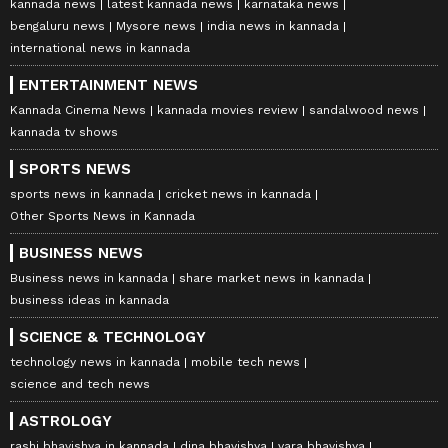
kannada news
latest kannada news
karnataka news
bengaluru news
Mysore news
india news in kannada
international news in kannada
ENTERTAINMENT NEWS
Kannada Cinema News
kannada movies review
sandalwood news
kannada tv shows
SPORTS NEWS
sports news in kannada
cricket news in kannada
Other Sports News in Kannada
BUSINESS NEWS
Business news in kannada
share market news in kannada
business ideas in kannada
SCIENCE & TECHNOLOGY
technology news in kannada
mobile tech news
science and tech news
ASTROLOGY
rashi bhavishya in kannada
dina bhavishya
vara bhavishya