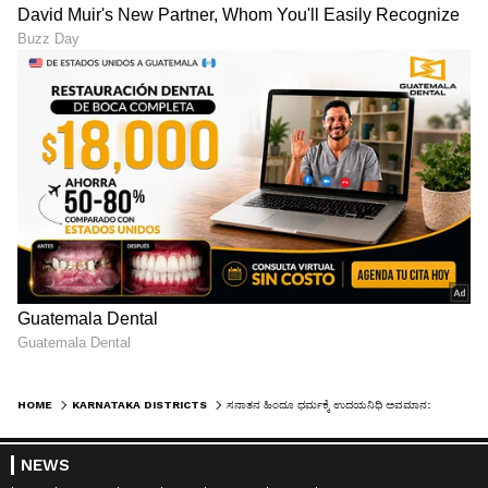
HOME
KARNATAKA DISTRICTS
ಸನಾತನ ಹಿಂದೂ ಧರ್ಮಕ್ಕೆ ಉದಯನಿಧಿ ಅವಮಾನ: ಮಾಜಿ ಎಂಎಲ್ಸಿ ಶ್ರೀನಾಥ ಆಕ್ರೋಶ
NEWS