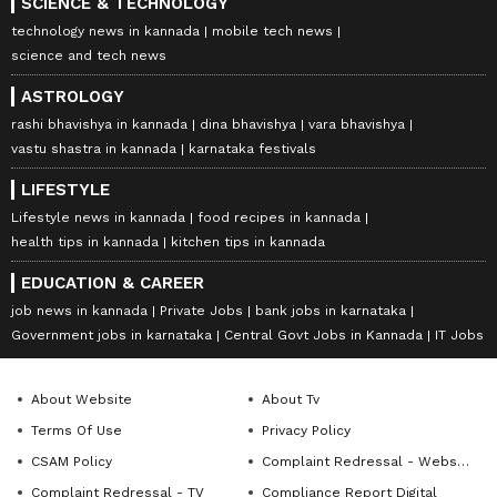
SCIENCE & TECHNOLOGY
technology news in kannada
mobile tech news
science and tech news
ASTROLOGY
rashi bhavishya in kannada
dina bhavishya
vara bhavishya
vastu shastra in kannada
karnataka festivals
LIFESTYLE
Lifestyle news in kannada
food recipes in kannada
health tips in kannada
kitchen tips in kannada
EDUCATION & CAREER
job news in kannada
Private Jobs
bank jobs in karnataka
Government jobs in karnataka
Central Govt Jobs in Kannada
IT Jobs
About Website
About Tv
Terms Of Use
Privacy Policy
CSAM Policy
Complaint Redressal - Website
Complaint Redressal - TV
Compliance Report Digital