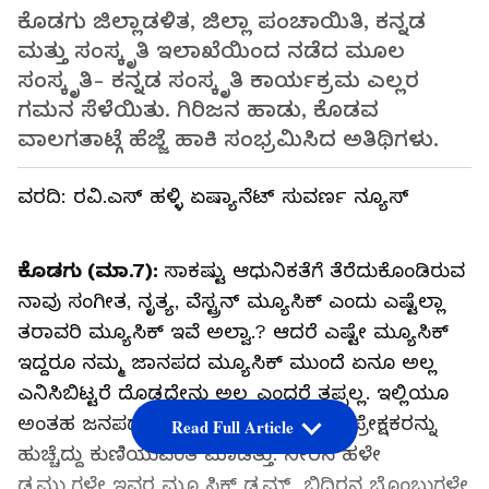
ಕೊಡಗು ಜಿಲ್ಲಾಡಳಿತ, ಜಿಲ್ಲಾ ಪಂಚಾಯಿತಿ, ಕನ್ನಡ
ಮತ್ತು ಸಂಸ್ಕೃತಿ ಇಲಾಖೆಯಿಂದ ನಡೆದ ಮೂಲ
ಸಂಸ್ಕೃತಿ- ಕನ್ನಡ ಸಂಸ್ಕೃತಿ ಕಾರ್ಯಕ್ರಮ ಎಲ್ಲರ
ಗಮನ ಸೆಳೆಯಿತು. ಗಿರಿಜನ ಹಾಡು, ಕೊಡವ
ವಾಲಗತಾಟ್ಗೆ ಹೆಜ್ಜೆ ಹಾಕಿ ಸಂಭ್ರಮಿಸಿದ ಅತಿಥಿಗಳು.
ವರದಿ: ರವಿ.ಎಸ್ ಹಳ್ಳಿ ಏಷ್ಯಾನೆಟ್ ಸುವರ್ಣ ನ್ಯೂಸ್
ಕೊಡಗು (ಮಾ.7):
ಸಾಕಷ್ಟು ಆಧುನಿಕತೆಗೆ ತೆರೆದುಕೊಂಡಿರುವ
ನಾವು ಸಂಗೀತ, ನೃತ್ಯ, ವೆಸ್ಟ್ರನ್ ಮ್ಯೂಸಿಕ್ ಎಂದು ಎಷ್ಟೆಲ್ಲಾ
ತರಾವರಿ ಮ್ಯೂಸಿಕ್ ಇವೆ ಅಲ್ವಾ.? ಆದರೆ ಎಷ್ಟೇ ಮ್ಯೂಸಿಕ್
ಇದ್ದರೂ ನಮ್ಮ ಜಾನಪದ ಮ್ಯೂಸಿಕ್ ಮುಂದೆ ಏನೂ ಅಲ್ಲ
ಎನಿಸಿಬಿಟ್ಟರೆ ದೊಡ್ಡದೇನು ಅಲ್ಲ ಎಂದರೆ ತಪ್ಪಲ್ಲ. ಇಲ್ಲಿಯೂ
ಅಂತಹ ಜನಪದ ಸಂಗೀತ ಎಲ್ಲವನ್ನೂ ಮೀರಿ ಪ್ರೇಕ್ಷಕರನ್ನು
Read Full Article
ಹುಚ್ಚೆದ್ದು ಕುಣಿಯುವಂತೆ ಮಾಡಿತ್ತು. ನೀರಿನ ಹಳೇ
ಡ್ರಮ್ಮುಗಳೇ ಇವರ ಮ್ಯೂಸಿಕ್ ಡ್ರಮ್ಸ್, ಬಿದಿರನ ಬೊಂಬುಗಳೇ