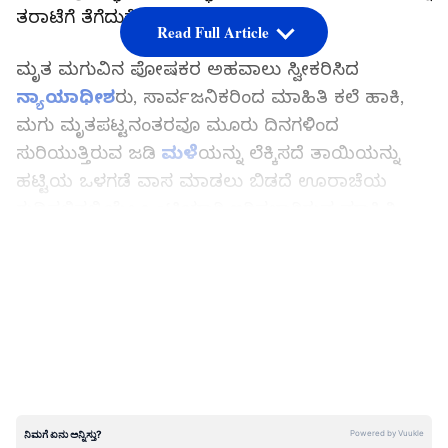
ತರಾಟೆಗೆ ತೆಗೆದುಕೊಂಡರು.
Read Full Article
ಮೃತ ಮಗುವಿನ ಪೋಷಕರ ಅಹವಾಲು ಸ್ವೀಕರಿಸಿದ
ನ್ಯಾಯಾಧೀಶ
ರು, ಸಾರ್ವಜನಿಕರಿಂದ ಮಾಹಿತಿ ಕಲೆ ಹಾಕಿ,
ಮಗು ಮೃತಪಟ್ಟನಂತರವೂ ಮೂರು ದಿನಗಳಿಂದ
ಸುರಿಯುತ್ತಿರುವ ಜಡಿ
ಮಳೆ
ಯನ್ನು ಲೆಕ್ಕಿಸದೆ ತಾಯಿಯನ್ನು
ಹಟ್ಟಿಯ ಒಳಗಡೆ ವಾಸ ಮಾಡಲು ಬಿಡದೆ ಊರಾಚೆಯ
ಗುಡಿಸಲಿನಲ್ಲಿಯೇ ಒಂಟಿಯಾಗಿ ಇರಿಸಲಾಗಿರುವ ಮಾಹಿತಿ
ಪಡೆದರು. ಗ್ರಾಮಸ್ಥರಿಗೆ ಕಾನೂನುಗಳ ತಿಳಿವಳಿಕೆ ನೀಡಿ,
LATEST VIDEOS
ಗುಡಿಸಲನ್ನು ಕೆಡವಿಸಿ, ಬಾಣಂತಿಗೆ ಸ್ಥಳೀಯ ವೈದ್ಯರಿಂದ ಚಿಕಿತ್ಸೆ
ಕೊಡಿಸಿದ ನ್ಯಾಯಾಧೀಶರು, ಹೆಚ್ಚಿನ ಚಿಕಿತ್ಸೆಗಾಗಿ ಜಿಲ್ಲಾ
ಆಸ್ಪತ್ರೆಗೆ ಕಳುಹಿಸಿದರು.
ಆರೋಗ್ಯದ ಕಡೆ ಹೆಚ್ಚಿನ ನಿಗಾ ಅವಶ್ಯಕತೆ ಇರುವ ಬಾಣಂತಿ
ಮತ್ತು ಮಗುವನ್ನು ಊರಾಚೆಯ ಗುಡಿಸಲಿನಲ್ಲಿಯೇ ಇರಿಸಿದ