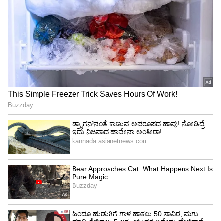
ತಹಸೀಲ್ದಾರ್‌ ಸಿದ್ದೇಶ್‌ ಹಾಗೂ ಆರೋಗ್ಯ ಇಲಾಖೆಯ
ನೌಕರರು ಗ್ರಾಮಸ್ಥರ ಮನವೊಲಿಸಿ, ಬಾಣಂತಿಯನ್ನು ಹಟ್ಟಿಗೆ
ಕರೆ ತಂದರು. ಈ ಹಿಂದೆ ಸ್ಥಳೀಯ ಅಧಿಕಾರಿಗಳು ಗುಡಿಸಲಿಗೆ
ತೆರಳಿ ಬಾಣಂತಿ ಹಾಗೂ ಮಗುವನ್ನು ಮನೆಗೆ ಸೇರಿಸುವ
ಪ್ರಯತ್ನ ನಡೆಸಿದರೂ ಪ್ರಯೋಜನವಾಗಿರಲಿಲ್ಲ.
ಈ ಸಂದರ್ಭದಲ್ಲಿ ಮಾನವ ಹಕ್ಕುಗಳ ಸೇವಾ ಕೇಂದ್ರದ ಅಧ್ಯಕ್ಷ
ಸಿದ್ದಲಿಂಗೇಗೌಡ, ಹಿಂದುಳಿದ ಕಲ್ಯಾಣ ಇಲಾಖೆಯ
ಮೇಲ್ವಿಚಾರಕ, ರವಿಕುಮಾರ್‌ ಸೇರಿದಂತೆ ವಿವಿಧ ಜಿಲ್ಲಾ
ಹಾಗೂ ತಾಲೂಕು ಮಟ್ಟದ ಅಧಿಕಾರಿಗಳು, ಸಿಬ್ಬಂದಿ,
ಪೊಲೀಸ್‌ ಇಲಾಖೆಯ ಅಧಿಕಾರಿಗಳು, ಸ್ಥಳೀಯ
ಜನಪ್ರತಿನಿಧಿಗಳು, ಇನ್ನಿತರರು ಭಾಗವಹಿಸಿದ್ದರು.
ಆಚಾರಕ್ಕಿಂತ ಪ್ರಾಣ ಮುಖ್ಯ: ನ್ಯಾಯಾಧೀಶೆ