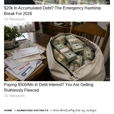
HOME
KARNATAKA DISTRICTS
ದೇವರ ಹೆಸರಲ್ಲಿ ಮೌಢ್ಯ ಬೇಡ: ನ್ಯಾ. ನೂರುನ್ನೀಸ