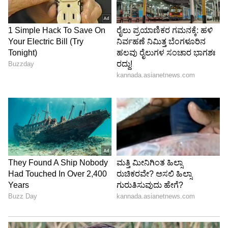
ನಾಗರಿಕ ಸಮಾಜವೇ ತಲೆತಗ್ಗಿಸುವಂತಾಗಿದೆ. ಈ ಪ್ರಕರಣದಲ್ಲಿ
ಬಾಣಂತಿಯ ತಂದೆ-ತಾಯಿ ಅಷ್ಟೇ ಅಲ್ಲದೆ ನಾವೆಲ್ಲರೂ
ಕಾರಣರಾಗುತ್ತೇವೆ. ಕಲಂ 17ರ ಪ್ರಕಾರ ಸಮಾಜದಲ್ಲಿ ಒಳ್ಳೆಯ
ರೀತಿಯಲ್ಲಿ ಬದುಕುವ ಹಕ್ಕು ಎಲ್ಲರಿಗೆ ಇದೆ. ದೇವರ ಹೆಸರಿನಲ್ಲಿ
ಮೌಢ್ಯ ಬೇಡ. ಮೌಢ್ಯದ ಹೆಸರಿನಲ್ಲಿ ಹೆಣ್ಣು ಮಕ್ಕಳನ್ನು
ಮನೆಯಿಂದ ಹೊರಗೆ ಇರಿಸಿದಾಗ ಆಕೆ ಮಾನಸಿಕ
ಆಘಾತಕ್ಕೊಳಗಾಗಿ ಬಾಣಂತಿ ಸನ್ನಿ ತೊಂದರೆಗೊಳಗಾಗುವ
ಸಾಧ್ಯತೆ ಇರುತ್ತದೆ. ಅಲ್ಲದೆ ಹುಳು, ಕ್ರಿಮಿಕೀಟಗಳ ಕಾಟ
ಹಾಗೂ ಚಳಿ, ಗಾಳಿಯಿಂದ ಬಾಣಂತಿಯರು ಹಾಗೂ
ಋುತುಮತಿಯಾದ ಹೆಣ್ಣು ಮಕ್ಕಳು ಬಳಲುತ್ತಾರೆ.
ಮೂಢನಂಬಿಕೆಗೆ ಒಳಗಾಗಿ ಜೀವಗಳನ್ನು ಬಲಿಕೊಡುವ ಅನಿಷ್ಠ
ಪದ್ಧತಿ ಕೊನೆಯಾಗಬೇಕು. ಬೆಂಗಳೂರಿಗೆ ಸನಿಹದಲ್ಲಿರುವ
ಅಭಿವೃದ್ಧಿ ಹೊಂದುತ್ತಿರುವ ತುಮಕೂರಿನಲ್ಲಿ ಈ ಘಟನೆ
ನಡೆಬಾರದಿತ್ತು ಎಂದು ತಿಳಿಸಿದರು.