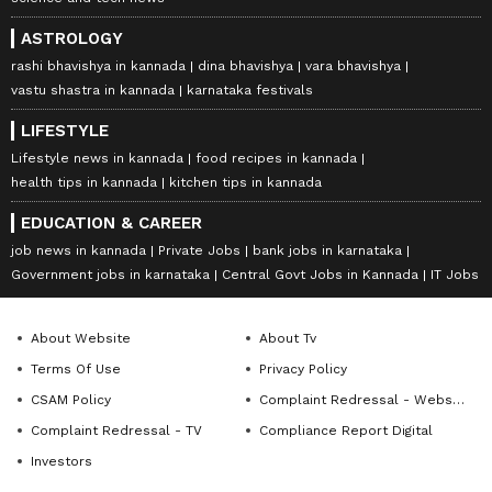
ASTROLOGY
rashi bhavishya in kannada
dina bhavishya
vara bhavishya
vastu shastra in kannada
karnataka festivals
LIFESTYLE
Lifestyle news in kannada
food recipes in kannada
health tips in kannada
kitchen tips in kannada
EDUCATION & CAREER
job news in kannada
Private Jobs
bank jobs in karnataka
Government jobs in karnataka
Central Govt Jobs in Kannada
IT Jobs
About Website
About Tv
Terms Of Use
Privacy Policy
CSAM Policy
Complaint Redressal - Website
Complaint Redressal - TV
Compliance Report Digital
Investors