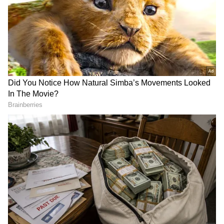
DOWNLOAD APP
RECOMMENDED STORIES
2028ರಿಂದ ಡಿಕೆಶಿಗೆ ಡೇಂಜರ್​:
Pralhad Joshi: ಡಿಕೆ
ವಿಜಯ್​ ಪಿಎಂ ಆಗೋ ಮೊದಲು
ಶಿವಕುಮಾರ್ ಸಿಎಂ
ಜೈಲಿಗೆ- ತ್ರಿಷಾ ಸಿಎಂ; ಗುರೂಜಿ
ಆಗುವುದರಿಂದ ಏನೂ