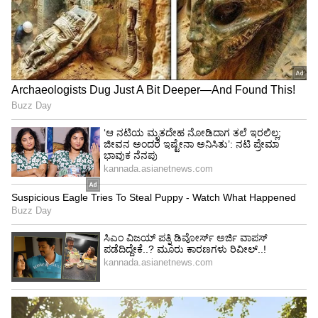
ತುಮಕೂರು ಜಿಲ್ಲಾಧಿಕಾರಿಗಳ ಕಚೇರಿಯಲ್ಲಿ ಶುಕ್ರವಾರ ನಡೆದ
ನ್ಯಾಷನಲ್‌ ನಾರ್ಕೋಟಿಕ್ಸ್‌ ಕೋ ಆರ್ಡಿನೇಷನ್‌ ಕಮಿಟಿ
ಸಭೆಯ ಅಧ್ಯಕ್ಷತೆ ವಹಿಸಿ ಡಿಸಿ ವೈ.ಎಸ್‌. ಪಾಟೀಲ
ಮಾತನಾಡಿದÜರು. ಎಸ್ಪಿ ಶಹಾಪುರ್‌ವಾಡ್‌, ಎಎಸ್ಪಿ ಮರಿಯಪ್ಪ
ಇದ್ದರು.