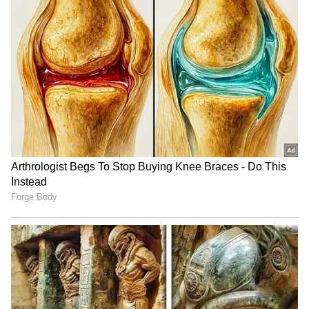
ಪೊಲೀಸ್‌ ಇಲಾಖೆ ಅಧಿಕಾರಿಗಳಿಗೆ ಡೀಸಿ ತಿಳಿಸಿದರು. ಶಿಕ್ಷಣ
ಸಂಸ್ಥೆ ವಸತಿ ನಿಲಯಗಳಲ್ಲಿ ಡ್ರಗ್‌್ಸ ಹಾಗೂ ಮಾದಕ
ವಸ್ತುಗಳನ್ನು ನಿಷೇಧಿಸಲು ಆಯಾ ಶಿಕ್ಷಣ ಸಂಸ್ಥೆಗಳಿಗೆ
ಜವಾಬ್ದಾರಿಯನ್ನು ನೀಡಲಾಗಿದೆ. ವಸತಿ ನಿಲಯಗಳ ಪಾಲಕರು
ವಿದ್ಯಾರ್ಥಿಗಳ ಮೇಲೆ ನಿಗಾ ಇಡಬೇಕು. ಅವರ ಕೋಣೆಗಳಿಗೆ
ಖುದ್ದು ಭೇಟಿ ನೀಡಿ ಪರಿಶೀಲಿಸಬೇಕು. ಮಾದಕ ವಸ್ತುಗಳ
ಬಳಸುವುದು ಕಂಡು ಬಂದರೆ ಅಂತವರ ವಿರುದ್ಧ ಕಠಿಣ ಕ್ರಮ
ತೆಗೆದುಕೊಳ್ಳಬೇಕು ಎಂದು ಸೂಚಿಸಿದರು.
ಫೋಟೋ ಪೈಲ್‌ - 10 ಟಿಯುಎಂ 1