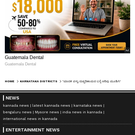
HOME
KARNATAKA DISTRICTS
‘ಮಾದಕ ವಸ್ತು ದುಷ್ಪರಿಣಾಮದ ಬಗ್ಗೆ ಅರಿವು ಮೂಡಿಸಿ’
NEWS
kannada news
latest kannada news
karnataka news
bengaluru news
Mysore news
india news in kannada
international news in kannada
ENTERTAINMENT NEWS