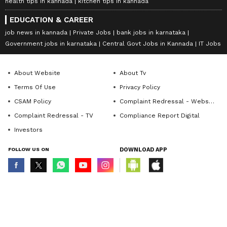
health tips in kannada
kitchen tips in kannada
EDUCATION & CAREER
job news in kannada
Private Jobs
bank jobs in karnataka
Government jobs in karnataka
Central Govt Jobs in Kannada
IT Jobs
About Website
About Tv
Terms Of Use
Privacy Policy
CSAM Policy
Complaint Redressal - Website
Complaint Redressal - TV
Compliance Report Digital
Investors
FOLLOW US ON
DOWNLOAD APP
© Copyright 2026 Asianxt Digital Technologies Private Limited (Formerly
known as Asianet News Media & Entertainment Private Limited) | All Rights
Reserved