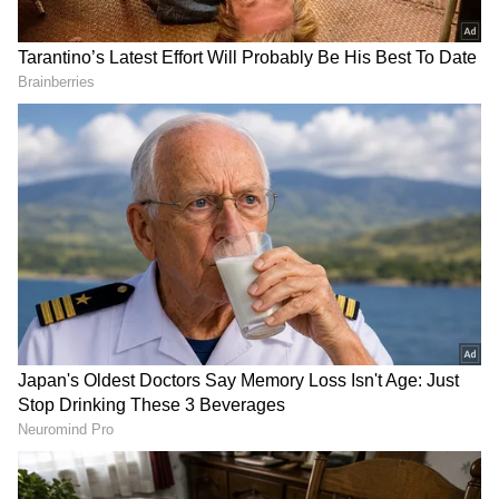
DOWNLOAD APP
ಜಿಲ್ಲಾ ಪೊಲೀಸ್‌ ವರಿಷ್ಠಾಧಿಕಾರಿ ರಾಹುಲ್‌ ಕುಮಾರ್‌
ಶಹಪೂರ್‌ ವಾಡ್‌ ಮಾತನಾಡಿ, ಶಾಲಾ ಕಾಲೇಜುಗಳಲ್ಲದೆ
ಹೋಟೆಲ್‌ ಹಾಗೂ ಪಿಜಿಗಳಲ್ಲೂ ಸಹ ಮಾದಕ ವಸ್ತುಗಳ ಬಳಕೆ
ಹಾಗೂ ವೈದ್ಯಕೀಯ ಮತ್ತು ಎಂಜಿನಿಯರಿಂಗ್‌ ವಿದ್ಯಾರ್ಥಿಗಳು
ಮೆಡಿಕಲ್‌ ಸ್ಟೋರ್‌ಗಳಲ್ಲಿ ದೊರೆಯುವ ಔಷಧಿಗಳನ್ನು ಮಾದಕ
ವಸ್ತುಗಳಾಗಿ ಉಪಯೋಗಿಸುವ ವ್ಯಸನಿಗಳಾಗುತ್ತಿರುವ ಬಗ್ಗೆ
ಮಾಹಿತಿ ಇದ್ದು, ಸೂಕ್ತ ಕ್ರಮ ಕೈಗೊಳ್ಳಬೇಕೆಂದು ಸೂಚಿಸಿದರು.
RECOMMENDED STORIES