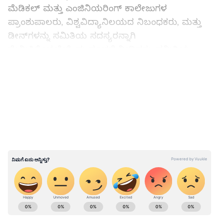
ಮೆಡಿಕಲ್‌ ಮತ್ತು ಎಂಜಿನಿಯರಿಂಗ್‌ ಕಾಲೇಜುಗಳ
ಪ್ರಾಂಶುಪಾಲರು, ವಿಶ್ವವಿದ್ಯಾನಿಲಯದ ನಿಬಂಧಕರು, ಮತ್ತು
ಡೀನ್‌ಗಳನ್ನು ಸಮಿತಿಯ ಸದಸ್ಯರನ್ನಾಗಿ
ನೇಮಿಸಿಕೊಳ್ಳಬೇಕೆಂದು ಸೂಚನೆ ನೀಡಿದರು. ಸಮಿತಿಯ
ಎಲ್ಲಾ ಸದಸ್ಯರು, ಶಾಲಾ ಕಾಲೇಜುಗಳ ಪ್ರಾಂಶುಪಾಲರು
LATEST VIDEOS
ಪೊಲೀಸ್‌ ಅಧಿಕಾರಿಗಳಿಗೆ ಡ್ರಗ್‌್ಸ ಮತ್ತು ನಾರ್ಕೋಟಿಕ್‌
ವಸ್ತುಗಳ ಬಳಕೆ/ ತಡೆಗಟ್ಟುವ ಹಾಗೂ ಕಾನೂನಿನ ಬಗ್ಗೆ
ತರಬೇತಿ ನೀಡಲು ಎನ್‌ಸಿಬಿ ಅಧೀಕ್ಷಕರಿಗೆ ಮನವಿ
ಮಾಡಬೇಕೆಂದು ತಿಳಿಸಿದರು.
ಜಿಲ್ಲಾ ಆರೋಗ್ಯ ಮತ್ತು ಕುಟುಂಬ ಕಲ್ಯಾಣಾಧಿಕಾರಿ ಡಾ.
ಮಂಜುನಾಥ್‌ ಮಾತನಾಡಿ, ಜಿಲ್ಲೆಯಲ್ಲಿ ತಂಬಾಕು ಸೇವನೆ
ಮತ್ತು ಅದರಿಂದಾಗುವ ದುಷ್ಪರಿಣಾಮಗಳ ಬಗ್ಗೆ ಅರಿವು
ಕಾರ್ಯಾಗಾರವನ್ನು ಈಗಾಗಲೇ ನಡೆಸಲಾಗುತ್ತಿದೆ. ಇನ್ನು
ABOUT THE AUTHOR
ಮುಂದೆ ಮಾದಕ ವಸ್ತುಗಳ ಸೇವನೆಯಿಂದಾಗುವ
Kannadaprabha News