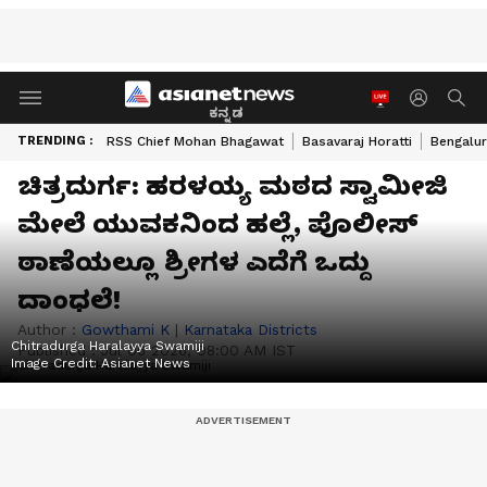
ಕನ್ನಡ
TRENDING :
RSS Chief Mohan Bhagawat
Basavaraj Horatti
Bengalur
ಚಿತ್ರದುರ್ಗ: ಹರಳಯ್ಯ ಮಠದ ಸ್ವಾಮೀಜಿ
ಮೇಲೆ ಯುವಕನಿಂದ ಹಲ್ಲೆ, ಪೊಲೀಸ್
ಠಾಣೆಯಲ್ಲೂ ಶ್ರೀಗಳ ಎದೆಗೆ ಒದ್ದು
ದಾಂಧಲೆ!
Author :
Gowthami K
|
Karnataka Districts
Chitradurga Haralayya Swamiji
Published :
Jul 06 2026, 08:00 AM IST
Image Credit:
Asianet News