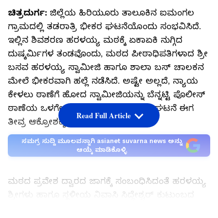
ಚಿತ್ರದುರ್ಗ:
ಜಿಲ್ಲೆಯ ಹಿರಿಯೂರು ತಾಲೂಕಿನ ಐಮಂಗಲ
ಗ್ರಾಮದಲ್ಲಿ ತಡರಾತ್ರಿ ಭೀಕರ ಘಟನೆಯೊಂದು ಸಂಭವಿಸಿದೆ.
ಇಲ್ಲಿನ ಶಿವಶರಣ ಹರಳಯ್ಯ ಮಠಕ್ಕೆ ಏಕಾಏಕಿ ನುಗ್ಗಿದ
ದುಷ್ಕರ್ಮಿಗಳ ತಂಡವೊಂದು, ಮಠದ ಪೀಠಾಧಿಪತಿಗಳಾದ ಶ್ರೀ
ಬಸವ ಹರಳಯ್ಯ ಸ್ವಾಮೀಜಿ ಹಾಗೂ ಶಾಲಾ ಬಸ್ ಚಾಲಕನ
ಮೇಲೆ ಭೀಕರವಾಗಿ ಹಲ್ಲೆ ನಡೆಸಿದೆ. ಅಷ್ಟೇ ಅಲ್ಲದೆ, ನ್ಯಾಯ
ಕೇಳಲು ಠಾಣೆಗೆ ಹೋದ ಸ್ವಾಮೀಜಿಯನ್ನು ಬೆನ್ನಟ್ಟಿ ಪೊಲೀಸ್
ಠಾಣೆಯ ಒಳಗೇ ನುಗ್ಗಿ ದಾಂಧಲೆ ನಡೆಸಿರುವ ಘಟನೆ ಈಗ
Read Full Article
ತೀವ್ರ ಆಕ್ರೋಶಕ್ಕೆ ಕಾರಣವಾಗಿದೆ.
ಸಮಗ್ರ ಸುದ್ದಿ ಮೂಲವನ್ನಾಗಿ asianet suvarna news ಅನ್ನು
ಆಯ್ಕೆ ಮಾಡಿಕೊಳ್ಳಿ
ಮಠದ ಪ್ರವೇಶ ದ್ವಾರದ ಜಾಗಕ್ಕೆ ಸಂಬಂಧಿಸಿದಂತೆ ಹರಳಯ್ಯ
ಶ್ರೀಗಳು ಹಾಗೂ ಸ್ಥಳೀಯ ನಿವಾಸಿ ಸಿದ್ದೇಶ್ವರ್ ಕುಟುಂಬದ
ನಡುವೆ ಕಳೆದ ಕೆಲವು ಸಮಯದಿಂದ ತೀವ್ರ ವ್ಯಾಜ್ಯವಿದೆ. ಸದ್ಯ