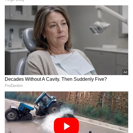
Bengaluru: ಫುಟ್ಪಾತ್‌
ಮಗನ ಜನ್ಮದಿನಕ್ಕೆ ಸ್ವಂತ ದುಡ್ಡಿನಲ್ಲಿ
ವ್ಯಾಪಾರಿಗಳಿಂದ ತಿಂಗಳಿಗೆ ₹30000
ಶಾಲೆಗೆ ಸುಣ್ಣಬಣ್ಣ ಮಾಡಿಸಿದ ಶಿಕ್ಷಕಿ
ಅನಧಿಕೃತ ಬಾಡಿಗೆ ವಸೂಲಿ
ಉಮೈ ಸಲ್ಮಾ
ಪೊಲೀಸ್ ಠಾಣೆಯಲ್ಲೇ ರೌಡಿಸಂ!
ದುಷ್ಕರ್ಮಿಗಳ ದಾಳಿಯಿಂದ ತಪ್ಪಿಸಿಕೊಂಡು ಹರಳಯ್ಯ
ಶ್ರೀಗಳು ತಕ್ಷಣವೇ ರಕ್ಷಣೆ ಕೋರಿ ಹಾಗೂ ದೂರು ನೀಡಲು
ಐಮಂಗಲ ಪೊಲೀಸ್ ಠಾಣೆಗೆ ತೆರಳಿದ್ದಾರೆ. ಆದರೆ,
ಆರೋಪಿಗಳು ಕಾನೂನಿಗೂ ಹೆದರದೆ ಶ್ರೀಗಳನ್ನು
ಬೆನ್ನಟ್ಟಿಕೊಂಡು ಪೊಲೀಸ್ ಠಾಣೆಯ ಒಳಗೇ ನುಗ್ಗಿದ್ದಾರೆ.
ಪೊಲೀಸರ ಸಮ್ಮುಖದಲ್ಲೇ ಶ್ರೀಗಳ ಎದೆಗೆ ಒದ್ದು ದೌರ್ಜನ್ಯ
ಎಸಗಿದ್ದಲ್ಲದೆ, ಠಾಣೆಯಲ್ಲಿದ್ದ ಕುರ್ಚಿಗಳನ್ನು ಮುರಿದು