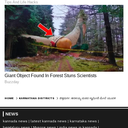
HOME
KARNATAKA DISTRICTS
ಚಿತ್ರದುರ್ಗ: ಹರಳಯ್ಯ ಮಠದ ಸ್ವಾಮೀಜಿ ಮೇಲೆ ಯುವಕನಿಂದ ಹಲ್ಲೆ, ಪೊಲೀಸ್ ಠಾಣೆಯಲ್ಲೂ ಶ್ರೀಗಳ ಎದೆಗೆ ಒದ್ದು ದಾಂಧಲೆ!
NEWS
kannada news
latest kannada news
karnataka news
bengaluru news
Mysore news
india news in kannada