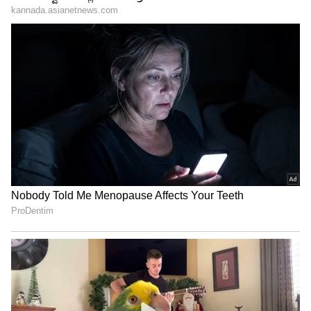
ಪೊಲೀಸರು ದೂರನ್ನು ಸ್ವೀಕರಿಸದೆ ಯಾವುದೇ ಕ್ರಮ
ಕೈಗೊಳ್ಳಲಿಲ್ಲ. ಪೊಲೀಸರ ನಿರ್ಲಕ್ಷ್ಯವೇ ಇಷ್ಟೆಲ್ಲಾ ನಡೆಯಲು
ಕಾರಣ. ಐಮಂಗಲ ಠಾಣೆಯ ಒಳಗೇ ನುಗ್ಗಿ ನನ್ನ ಮೇಲೆ ಒದ್ದು,
ಕುರ್ಚಿ ಮುರಿದು ದರ್ಪ ತೋರಿದ್ದಾರೆ ಎಂದರೆ ಇಲ್ಲಿ ಕಾನೂನು
ಸುವ್ಯವಸ್ಥೆ ಎಲ್ಲಿದೆ? ತಕ್ಷಣವೇ ಐಮಂಗಲ ಠಾಣೆಯ ಮಹಿಳಾ
ಪಿಎಸ್‌ಐ (PSI) ಅವರನ್ನು ಅಮಾನತುಗೊಳಿಸಬೇಕು ಮತ್ತು
ಆರೋಪಿಗಳ ವಿರುದ್ಧ ಕಠಿಣ ಕಾನೂನು ಕ್ರಮ ಜರುಗಿಸಬೇಕು,"
ಎಂದು ಶ್ರೀಗಳು ಒತ್ತಾಯಿಸಿದ್ದಾರೆ.