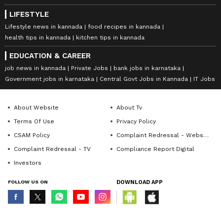
LIFESTYLE
Lifestyle news in kannada
food recipes in kannada
health tips in kannada
kitchen tips in kannada
EDUCATION & CAREER
job news in kannada
Private Jobs
bank jobs in karnataka
Government jobs in karnataka
Central Govt Jobs in Kannada
IT Jobs
About Website
About Tv
Terms Of Use
Privacy Policy
CSAM Policy
Complaint Redressal - Website
Complaint Redressal - TV
Compliance Report Digital
Investors
FOLLOW US ON
DOWNLOAD APP
© Copyright 2026 Asianxt Digital Technologies Private Limited (Formerly