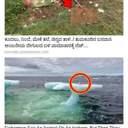
ಶೇ.50 ರಿಂದ ಶೇ.18 ಕ್ಕೆ TAX ಇಳಿಕೆ: ಮೋದಿ-
ಟ್ರಂಪ್ ಐತಿಹಾಸಿಕ ಒಪ್ಪಂದ | India US
Trade Deal | Party Rounds
ಟ್ಯೂಷನ್‌ಗೆ ಹೊರಟಿದ್ದ ಬಾಲಕಿ ಅಪಹರಣ ಯತ್ನ:
ಆರೋಪಿ ಬಂಧನ
ಬೆಂ-ಮೈ ಎಕ್ಸ್‌ಪ್ರೆಸ್‌ ವೇನಲ್ಲಿ ಪ್ರತಿನಿತ್ಯ ರಾಮನಗರ
ಪೊಲೀಸರು ವಿಶೇಷ ಕಾರ್ಯಾಚರಣೆ ನಡೆಸಿದ್ದು, ಸಂಚಾರ
ನಿಯಮ ಉಲ್ಲಂಘಿಸಿದವರ ವಿರುದ್ಧ ದಂಡಾಸ್ತ್ರವನ್ನು
ಮುಂದುವರಿಸಿದ್ದಾರೆ. ಅತಿವೇಗವಾಗಿ ವಾಹನ ಚಲಾಯಿಸುವ
694 ಪ್ರಕರಣ, ಲೇನ್‌ ಡಿಸಿಪ್ಲೀನ್‌ ಉಲ್ಲಂಘನೆಯ 260
ಪ್ರಕರಣ, ಸೀಟ್‌ ಬೆಲ್ಟ್‌ ಹಾಕದಿದ್ದಕ್ಕೆ 205 ಪ್ರಕರಣ, ಹೆಲ್ಮೆಟ್‌
ಧರಿಸದೆ ದ್ವಿಚಕ್ರವಾಹನ ಸವಾರಿ ಮಾಡಿದ್ದಕ್ಕೆ 110 ಪ್ರಕರಣ
ಹಾಗೂ ಇತರೆ ನಿಯಮ ಉಲ್ಲಂಘನೆಗೆ 93 ಪ್ರಕರಣ ಸೇರಿ