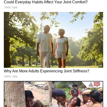
LATEST VIDEOS
"ರಾಜಕೀಯ ಬೇಡ, ಸಿನಿಮಾನೇ ಪ್ರಾಣ":
ಕನಕೋತ್ಸವದಲ್ಲಿ ರಿಷಬ್ ಶೆಟ್ಟಿ | Rishab
Shetty speech | Suvarna News
ಶೇ.50 ರಿಂದ ಶೇ.18 ಕ್ಕೆ TAX ಇಳಿಕೆ: ಮೋದಿ-
ಟ್ರಂಪ್ ಐತಿಹಾಸಿಕ ಒಪ್ಪಂದ | India US
Trade Deal | Party Rounds