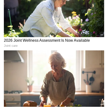
ಬೆಂಗಳೂರಿಗರೇ ಗಮನಿಸಿ, ಇಂದು
Karnataka HC: ಆರೋಪ
ನಗರದ ಹಲವೆಡೆ 7 ಗಂಟೆ ಪವರ್
ಇರೋದು ಎಸ್‌ಐ ಮೇಲೆ,
ಕಟ್!; ನಿಮ್ಮ ಏರಿಯಾ ಲಿಸ್ಟಲ್ಲಿದ್ಯಾ
ಬಂಧಿಸಿದ್ದು ಸಹೋದರನನ್ನ:
ಚೆಕ್ ಮಾಡಿ
ಪೊಲೀಸರಿಗೆ ಹೈಕೋರ್ಟ್ ತರಾಟೆ!
Related Articles
ಏನಿದು ಪ್ರಕರಣ?
Rachita Ram: ಮದುವೆ, ಪ್ರೀತಿ, ಡೈವೋರ್ಸ್ ಬಗ್ಗೆ
ರಚಿತಾ ನೇರ ಮಾತು: 14 ವರ್ಷದ ಸಿನಿ ಪಯಣದ
ಅನುಭವ ಹಂಚಿಕೆ
ಮಾಜಿ ಲವರ್ ಪತ್ನಿಗೆ ಅಪಘಾತ ಮಾಡಿಸಿ ಏಡ್ಸ್ ರಕ್ತ
ಇಂಜೆಕ್ಟ್ ಮಾಡಿದ ಮಹಿಳಾ ನರ್ಸ್
ಬೆಂಗಳೂರು ನಗರದಲ್ಲಿ ಶವ
ಕರ್ನಾಟಕದ ಅಡಕೆಗೆ ಮಹಾರಾಷ್ಟ್ರ
ಸಂಸ್ಕಾರಕ್ಕೆ ನೋಂದಣಿ, 250 ರು.
ಕಿರಿಕ್; ವರ್ತಕರಿಗೆ ಸಂಕಷ್ಟ..!
ಕಡ್ಡಾಯ
ಅಡಕೆ ಖರೀದಿಗೆ ದೊಡ್ಡ ಹೊಡೆತ