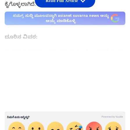
Read Full Article
ಕೈಗೊಳ್ಳಲಾಗಿದೆ.
ಸಮಗ್ರ ಸುದ್ದಿ ಮೂಲವನ್ನಾಗಿ asianet suvarna news ಅನ್ನು
ಆಯ್ಕೆ ಮಾಡಿಕೊಳ್ಳಿ
ದೂರಿನ ವಿವರ:
ದೀಪಕ್‌ ಕುಮಾರ್‌ ಅವರು, ಮ್ಯಾಟ್ರಿಮೋನಿ ಆ್ಯಪ್ ಮೂಲಕ
ಪರಿಚಯವಾದ ಸ್ವಾತಿಯನ್ನು 2022ರಲ್ಲಿ ವಿವಾಹವಾಗಿದ್ದರು.
LATEST VIDEOS
ವಿವಾಹದ ವೇಳೆ ತನ್ನ ವಿದ್ಯಾರ್ಹತೆ ಮತ್ತು ಕೆಲಸದ ಬಗ್ಗೆ ಆಕೆ
ಸುಳ್ಳು ಹೇಳಿದ್ದಳು. ಈಕೆಗೆ ಈ ಹಿಂದೆ ಇಬ್ಬರು
ಪುರುಷರರೊಂದಿಗೆ ಸಂಬಂಧ ಇರುವುದು ತನಗೆ ತಿಳಿಯಿತು.
ಇದರಿಂದಾಗಿ ನಮ್ಮ ದಾಂಪತ್ಯದಲ್ಲಿ ಕಲಹ ಉಂಟಾಗಿತ್ತು.
ಹೀಗಾಗಿ ಇಬ್ಬರು ಪ್ರತ್ಯೇಕವಾಗಿ ಇರೋಣವೆಂದು ಇ-ಮೇಲ್‌
ಮಾಡಿ ಆಕೆಗೆ ಮನವಿ ಮಾಡಿದ್ದೆ. ಆದರೆ ಆಕೆ ಇದಕ್ಕೆ ಆಕೆ 50
ಲಕ್ಷಕ್ಕೆ ಬೇಡಿಕೆ ಇಟ್ಟಿದ್ದಳು. ಹಣ ನೀಡದಿದ್ದರೆ ತನ್ನನ್ನು ಏಡ್ಸ್
ರೋಗಿ ಎಂದು ಬಿಂಬಿಸುವುದಲ್ಲದೆ ವೇಶ್ಯಾವಾಟಿಕೆ