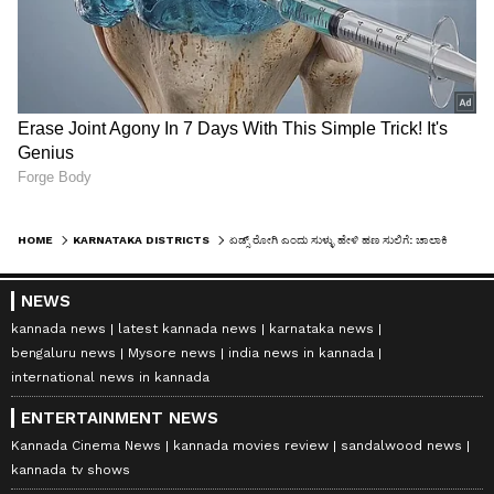
HOME
KARNATAKA DISTRICTS
ಏಡ್ಸ್ ರೋಗಿ ಎಂದು ಸುಳ್ಳು ಹೇಳಿ ಹಣ ಸುಲಿಗೆ: ಚಾಲಾಕಿ ಪತ್ನಿ ವಿರುದ್ಧ ಕೇಸ್‌
NEWS
kannada news
latest kannada news
karnataka news
bengaluru news
Mysore news
india news in kannada
international news in kannada
ENTERTAINMENT NEWS
Kannada Cinema News
kannada movies review
sandalwood news
kannada tv shows