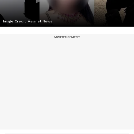
Image Credit:
Asianet News