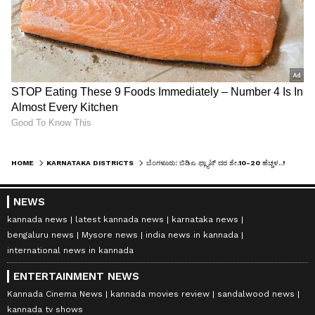
HOME
KARNATAKA DISTRICTS
ಬೆಂಗಳೂರು: ಬಿಡಿಎ ಫ್ಲ್ಯಾಟ್‌ ದರ ಶೇ.10-20 ಹೆಚ್ಚಳ..!
NEWS
kannada news
latest kannada news
karnataka news
bengaluru news
Mysore news
india news in kannada
international news in kannada
ENTERTAINMENT NEWS
Kannada Cinema News
kannada movies review
sandalwood news
kannada tv shows