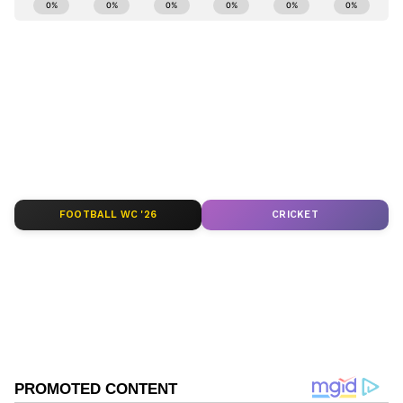
Kannadaprabha News
KN
1967ರ ನವೆಂಬರ್ 4ರಂದು ಆರಂಭವಾದ ಕನ್ನಡಪ್ರಭ ಕನ್ನಡ
ಪತ್ರಿಕೋದ್ಯಮದಲ್ಲಿಯೇ ವಿಶೇಷ ಛಾಪು ಮೂಡಿಸಿದ ಕನ್ನಡ ದಿನ
ಪತ್ರಿಕೆ. ದೇಶ, ವಿದೇಶ, ವಾಣಿಜ್ಯ, ಕ್ರೀಡೆ, ಮನೋರಂಜನೆ ಸೇರಿ
ವೈವಿಧ್ಯಮಯ ಸುದ್ದಿಗಳ ಹೂರಣ ಹೊತ್ತು ತರುವ ಕನ್ನಡಪ್ರಭ,
ಬೆಂಗಳೂರು ಅಭಿವೃದ್ಧಿ ಪ್ರಾಧಿಕಾರ
ಕನ್ನಡಿಗರ ಅಸ್ಮಿತೆಯ ಸಂಕೇತ. ಸದಾ ಕರುನಾಡು, ನುಡಿ, ಸಂಸ್ಕೃತಿ
ಬೆಂಗಳೂರು
ಪರ ಧ್ವನಿ ಎತ್ತುವ ಕನ್ನಡಪ್ರಭ ದಿನ ಪತ್ರಿಕೆಯಲ್ಲಿ ಪ್ರಕಟಗೊಳ್ಳುವ
ಸುದ್ದಿಗಳು ಸುವರ್ಣ ನ್ಯೂಸ್ ವೆಬ್‌ಸೈಟಲ್ಲೂ ಲಭ್ಯ.
FOOTBALL WC '26
CRICKET