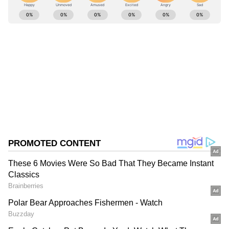
ABOUT THE AUTHOR
Kannadaprabha News
KN
1967ರ ನವೆಂಬರ್ 4ರಂದು ಆರಂಭವಾದ ಕನ್ನಡಪ್ರಭ ಕನ್ನಡ
ಪತ್ರಿಕೋದ್ಯಮದಲ್ಲಿಯೇ ವಿಶೇಷ ಛಾಪು ಮೂಡಿಸಿದ ಕನ್ನಡ ದಿನ
ಪತ್ರಿಕೆ. ದೇಶ, ವಿದೇಶ, ವಾಣಿಜ್ಯ, ಕ್ರೀಡೆ, ಮನೋರಂಜನೆ ಸೇರಿ
ವೈವಿಧ್ಯಮಯ ಸುದ್ದಿಗಳ ಹೂರಣ ಹೊತ್ತು ತರುವ ಕನ್ನಡಪ್ರಭ,
ಶಾಲೆ
ಕನ್ನಡಿಗರ ಅಸ್ಮಿತೆಯ ಸಂಕೇತ. ಸದಾ ಕರುನಾಡು, ನುಡಿ, ಸಂಸ್ಕೃತಿ
ಶಿಕ್ಷಣ
ಪರ ಧ್ವನಿ ಎತ್ತುವ ಕನ್ನಡಪ್ರಭ ದಿನ ಪತ್ರಿಕೆಯಲ್ಲಿ ಪ್ರಕಟಗೊಳ್ಳುವ
ಸುದ್ದಿಗಳು ಸುವರ್ಣ ನ್ಯೂಸ್ ವೆಬ್‌ಸೈಟಲ್ಲೂ ಲಭ್ಯ.