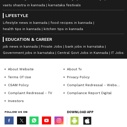
vastu shastra in kannada
karnataka festivals
LIFESTYLE
Lifestyle news in kannada
food recipes in kannada
health tips in kannada
kitchen tips in kannada
EDUCATION & CAREER
job news in kannada
Private Jobs
bank jobs in karnataka
Government jobs in karnataka
Central Govt Jobs in Kannada
IT Jobs
About Website
About Tv
Terms Of Use
Privacy Policy
CSAM Policy
Complaint Redressal - Website
Complaint Redressal - TV
Compliance Report Digital
Investors
FOLLOW US ON
DOWNLOAD APP