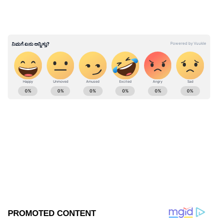
ABOUT THE AUTHOR
Kannadaprabha News
KN
1967ರ ನವೆಂಬರ್ 4ರಂದು ಆರಂಭವಾದ ಕನ್ನಡಪ್ರಭ ಕನ್ನಡ
ಪತ್ರಿಕೋದ್ಯಮದಲ್ಲಿಯೇ ವಿಶೇಷ ಛಾಪು ಮೂಡಿಸಿದ ಕನ್ನಡ ದಿನ
ಪತ್ರಿಕೆ. ದೇಶ, ವಿದೇಶ, ವಾಣಿಜ್ಯ, ಕ್ರೀಡೆ, ಮನೋರಂಜನೆ ಸೇರಿ
ವೈವಿಧ್ಯಮಯ ಸುದ್ದಿಗಳ ಹೂರಣ ಹೊತ್ತು ತರುವ ಕನ್ನಡಪ್ರಭ,
ಕಲಬುರಗಿ
ಕನ್ನಡಿಗರ ಅಸ್ಮಿತೆಯ ಸಂಕೇತ. ಸದಾ ಕರುನಾಡು, ನುಡಿ, ಸಂಸ್ಕೃತಿ
ಸಿದ್ದರಾಮಯ್ಯ
ಪರ ಧ್ವನಿ ಎತ್ತುವ ಕನ್ನಡಪ್ರಭ ದಿನ ಪತ್ರಿಕೆಯಲ್ಲಿ ಪ್ರಕಟಗೊಳ್ಳುವ
ಸುದ್ದಿಗಳು ಸುವರ್ಣ ನ್ಯೂಸ್ ವೆಬ್‌ಸೈಟಲ್ಲೂ ಲಭ್ಯ.