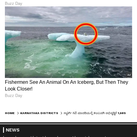
HOME
KARNATAKA DISTRICTS
ಸ್ಮಾರ್ಟ್‌ ಸಿಟಿ ಮಾದರಿಯಲ್ಲಿ ಕಲಬುರಗಿ ಅಭಿವೃದ್ಧಿಗೆ 1,685 ಕೋಟಿ: ಸಿದ್ದರಾಮಯ್ಯ
NEWS