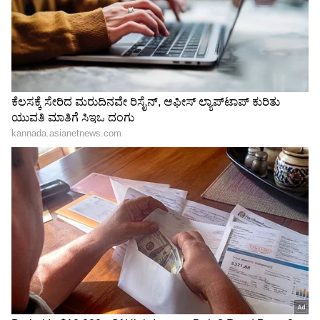
Shetty speech | Suvarna News
ಶೇ.50 ರಿಂದ ಶೇ.18 ಕ್ಕೆ TAX ಇಳಿಕೆ: ಮೋದಿ-
ಟ್ರಂಪ್ ಐತಿಹಾಸಿಕ ಒಪ್ಪಂದ | India US
Trade Deal | Party Rounds