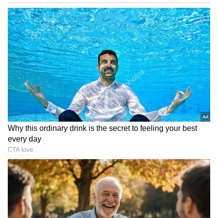
DOWNLOAD APP
ಮಹಾತ್ಮಾ ಗಾಂಧಿ ನಗರ ವಿಕಾಸ ಯೋಜನೆ 2.0 ಅಡಿ
ಕಲಬುರಗಿ ಮತ್ತು ಬಳ್ಳಾರಿ ಮಹಾನಗರ ಪಾಲಿಕೆಗಳಲ್ಲಿ