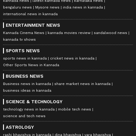
kannada news
latest kannada news
karnataka news
bengaluru news
Mysore news
india news in kannada
international news in kannada
ENTERTAINMENT NEWS
Kannada Cinema News
kannada movies review
sandalwood news
kannada tv shows
SPORTS NEWS
sports news in kannada
cricket news in kannada
Other Sports News in Kannada
BUSINESS NEWS
Business news in kannada
share market news in kannada
business ideas in kannada
SCIENCE & TECHNOLOGY
technology news in kannada
mobile tech news
science and tech news
ASTROLOGY
rashi bhavishya in kannada
dina bhavishya
vara bhavishya