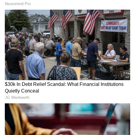
ಜನಿಸಿದ 5ನೇ ದಿನವೇ ಆಧಾರ್
'ಬೆಂಗಳೂರಿನಲ್ಲಿ ₹50 ಲಕ್ಷ
ನೋಂದಣಿ: ಗಂಗಾವತಿಯ
ಪ್ಯಾಕೇಜ್‌ಗೂ ಬೆಲೆಯಿಲ್ವಾ?!': ಐಟಿ
ಕಂದಮ್ಮಗೆ ವಿಶ್ವ ದಾಖಲೆ ಗೌರವ!
ಉದ್ಯೋಗಿಯ ಶಾಕಿಂಗ್ ವಿಶ್ಲೇಷಣೆ!
ಹಳೆಯ ಬಟ್ಟೆ ಎಸೆಯಬೇಡಿ, ಹಣ
ಆಗಸ್ಟ್ 13 ರಂದು ಕರ್ನಾಟಕ
ಪಡೆಯಿರಿ; ಬೆಂಗಳೂರಿನ ಈ
ಬಂದ್ ಫಿಕ್ಸ್.. ಬೆಳಗ್ಗೆ 6 ರಿಂದ
ಸ್ಟಾರ್ಟ್‌ಅಪ್ ಮನೆ ಬಾಗಿಲಿಗೇ
ಸಂಜೆ 6 ಗಂಟೆವರೆಗೆ ಬಂದ್
ಬಂದು ಬಟ್ಟೆ ಕೊಂಡುಕೊಳ್ಳುತ್ತದೆ
ಬಂದ್!
LATEST VIDEOS
"ರಾಜಕೀಯ ಬೇಡ, ಸಿನಿಮಾನೇ ಪ್ರಾಣ":
ಕನಕೋತ್ಸವದಲ್ಲಿ ರಿಷಬ್ ಶೆಟ್ಟಿ | Rishab