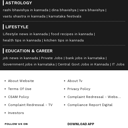
ASTROLOGY
rashi bhavishya in kannada
dina bhavishya
vara bhavishya
vastu shastra in kannada
karnataka festivals
LIFESTYLE
Lifestyle news in kannada
food recipes in kannada
health tips in kannada
kitchen tips in kannada
EDUCATION & CAREER
job news in kannada
Private Jobs
bank jobs in karnataka
Government jobs in karnataka
Central Govt Jobs in Kannada
IT Jobs
About Website
About Tv
Terms Of Use
Privacy Policy
CSAM Policy
Complaint Redressal - Website
Complaint Redressal - TV
Compliance Report Digital
Investors
FOLLOW US ON
DOWNLOAD APP