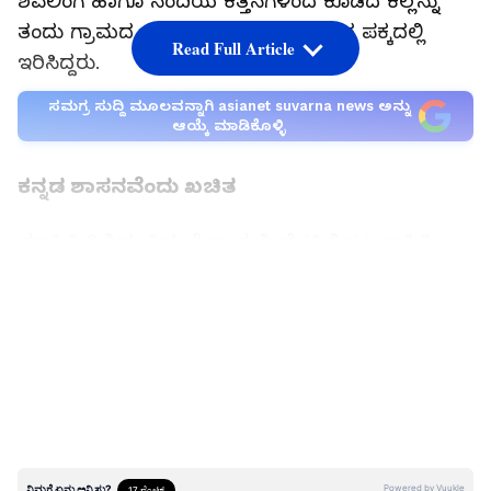
ಶಿವಲಿಂಗ ಹಾಗೂ ನಂದಿಯ ಕೆತ್ತನೆಗಳಿಂದ ಕೂಡಿದ ಕಲ್ಲನ್ನು
ತಂದು ಗ್ರಾಮದ ದೇವಾಲಯದ ನಂದಿ ಕಂಬದ ಪಕ್ಕದಲ್ಲಿ
Read Full Article
ಇರಿಸಿದ್ದರು.
ಸಮಗ್ರ ಸುದ್ದಿ ಮೂಲವನ್ನಾಗಿ asianet suvarna news ಅನ್ನು
ಆಯ್ಕೆ ಮಾಡಿಕೊಳ್ಳಿ
ಕನ್ನಡ ಶಾಸನವೆಂದು ಖಚಿತ
ಮಾಹಿತಿ ತಿಳಿಯುತ್ತಿದ್ದಂತೆ ಗ್ರಾಮಕ್ಕೆ ಭೇಟಿ ಕೊಟ್ಟ ಸಾಹಿತಿ
ಹಾಗೂ ಸಂಶೋಧಕ ಮಹಮ್ಮದ್‌ ಕಲೀಂ ಉಲ್ಲ ಅವರು 23
LATEST VIDEOS
ಸಾಲಿನ ಈ ಕಲ್ಲಿನ ಮೇಲ್ಭಾಗದಲ್ಲಿ ಸೂರ್ಯ, ಚಂದ್ರ, ಶಿವಲಿಂಗ
ಹಾಗೂ ನಂದಿಯ ಕೆತ್ತನೆಗಳಿರುವುದನ್ನು ಕಂಡು 15, 16ನೇ
ಶತಮಾನದ ಕನ್ನಡ ಶಾಸನವೆಂದು ಖಚಿತಪಡಿಸಿ ಆ ಶಾಸನದ
ಸಾರಾಂಶ ಗ್ರಹಿಸಿ, ಹೆಚ್ಚಿನ ಓದಿಗಾಗಿ ವಿದ್ವಾಂಸರಾದ ಎಂ.ಎನ್.
ಪ್ರಭಾಕರ್ ಮತ್ತು ಡಾ. ನಾಗರಾಜರಾವ್ ಅವರನ್ನು
ಸಂಪರ್ಕಿಸಿದರು.