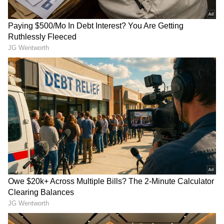
ನೀಡಿದ ಭೂಮಿಯ ಗಡಿಗಳನ್ನು ಸ್ಪಷ್ಟವಾಗಿ ನಮೂದಿಸಲಾಗಿದೆ.
13 ಮಂದಿ ಭಕ್ತರ ಹೆಸರುಗಳನ್ನೂ ಸಹ ಶಾಸನದಲ್ಲಿ
ಉಲ್ಲೇಖಿಸಲಾಗಿದೆ. ಮತ್ತು ಈ ಸಂದರ್ಭದ ಸಾಕ್ಷಿಗಳ ಹೆಸರನ್ನೂ
ಸಹ ಶಾಸನದಲ್ಲಿ ಉಲ್ಲೇಖಿಸಲಾಗಿದೆ. ಶಾಸನದ ಶೋಧನೆಯಲ್ಲಿ
ಗ್ರಾಮದ ರೈತ ಶಂಕರಪ್ಪ, ಡಿ.ಎ.ಮದನ್‌ಕುಮಾರ್,
ಗೋಪಾಲಪ್ಪ ಸೇರಿ ಹಲವರು ಸಹಕರಿಸಿದ್ದಾರೆ.
LATEST VIDEOS
"ರಾಜಕೀಯ ಬೇಡ, ಸಿನಿಮಾನೇ ಪ್ರಾಣ":
ಕನಕೋತ್ಸವದಲ್ಲಿ ರಿಷಬ್ ಶೆಟ್ಟಿ | Rishab
Shetty speech | Suvarna News
ಶೇ.50 ರಿಂದ ಶೇ.18 ಕ್ಕೆ TAX ಇಳಿಕೆ: ಮೋದಿ-