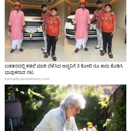
ಟ್ರಂಪ್ ಐತಿಹಾಸಿಕ ಒಪ್ಪಂದ | India US
Trade Deal | Party Rounds