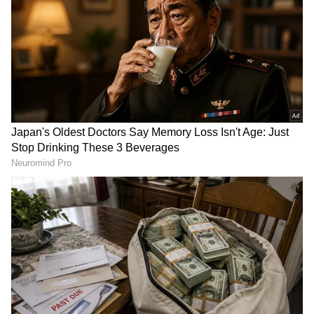
ಶತಮಾನದ ನಿಗೂಢ ರಹಸ್ಯ, 8 ಸಾಲಿನ ಅಪರೂಪದ
ಶಾಸನ ಪತ್ತೆ!
Varanasi train emergency
ವಯನಾಡು ರೀತಿ ರಾಜ್ಯದಲ್ಲೂ
delivery: ರೈಲಲ್ಲಿ ಹೆರಿಗೆ
ಭೂಕುಸಿತದ ಆತಂಕ! ಚಂದ್ರಗಿರಿ
ಮಾಡಿಸಿದ ಹಾಸನ ಆಯುರ್ವೇದ
ಪರ್ವತದಲ್ಲಿ ಕುಸಿತಿದೆ ಗುಡ್ಡ!
ವಿದ್ಯಾರ್ಥಿನಿಯರು (ವಿಡಿಯೋ)
'ನನ್ನನ್ನ ಭಾವಿ ಸಿಎಂ ಅಂತಾ
ಇಂಡೋನೇಷ್ಯಾಕ್ಕೆ ಧಾರವಾಡ
ಕರೆಯೋದೇ ನನಗೆ ಸಮಸ್ಯೆ..:
ಗೋದಿ ಕೊಟ್ಟ ಮೋದಿ; ಧಾರವಾಡ
ವಿಜಯೇಂದ್ರ ಹೇಳಿಕೆ ವೈರಲ್
ವಿವಿ ಶೋಧಿಸಿದ ತಳಿ ಇದು
ಅಂತೆಯೇ ಈ ಭೂಮಿಯನ್ನು ಬಸವ ಭಕ್ತರ ಮಕ್ಕಳು ಮತ್ತು
ವಂಶಸ್ಥರು ಅನುಭವಿಸಬೇಕು ಎಂದು ಹೇಳಲಾಗಿದೆ. ದಾನ