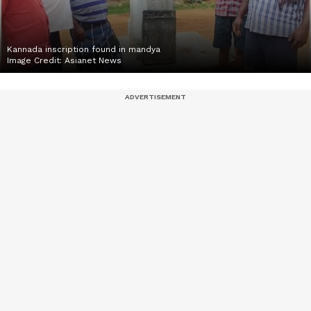
Kannada inscription found in mandya
Image Credit:
Asianet News