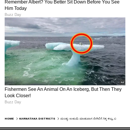
HOME
KARNATAKA DISTRICTS
ಮಂಡ್ಯ: ಉಳುಮೆ ಮಾಡುವಾಗ ನೇಗಿಲಿಗೆ ಸಿಕ್ಕ ಕಲ್ಲು, ಬಯಲಾಯ್ತು 500 ವರ್ಷದ ಹಿಂದಿನ ಸತ್ಯ! ಕನ್ನಡ ಶಾಸನದಲ್ಲಿ ಏನಿತ್ತು?