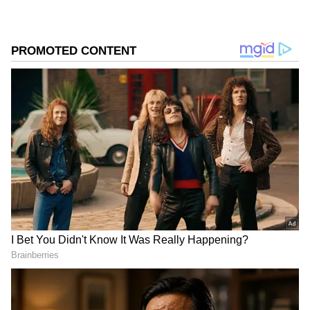
DOWNLOAD APP
RECOMMENDED STORIES
Related Articles
ಹೊಸಪೇಟೆಯ ಹೊಲದಲ್ಲಿ ಅಡಗಿದ್ದ ಹೊಯ್ಸಳರ ಕಾಲದ
ರಹಸ್ಯ; 15 ಅಡಿ ಎತ್ತರದ ಶಾಸನ ಪತ್ತೆ
ಬಳ್ಳಾರಿಯಲ್ಲಿ ಸಿಕ್ಕ ಬಂಡೆಯಲ್ಲಿ ಬಯಲಾಯ್ತು 17ನೇ