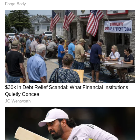
RECOMMENDED STORIES
Guidelines for LPG
ಪ್ರಸ್ತುತ ಬಿಜೆಪಿಯಲ್ಲಿ ನಿಮ್ಮಿಷ್ಟದ
Customers: ಬಿಗ್ ಅಪ್ ಡೇಟ್,
ರಾಜಕಾರಣಿ ಯಾರು? ಸ್ಪೆಷಲ್‌
ನಿಮ್ಮ ಮನೆಯಲ್ಲಿ LPG ಸಿಲಿಂಡರ್
ಹೆಸರಿನ ಮೂಲಕ ಸರ್‌ಪ್ರೈಸ್‌
ಇದ್ದರೆ ಆಗಸ್ಟ್ 16ರ ಡೆಡ್ಲೈನ್ ಮಿಸ್
ನೀಡಿದ ರಾಹುಲ್‌ ಗಾಂಧಿ
ಮಾಡಿಕೊಳ್ಳಬೇಡಿ; ಕಟ್ ಆಗುತ್ತೆ
ಸಬ್ಸಿಡಿ!