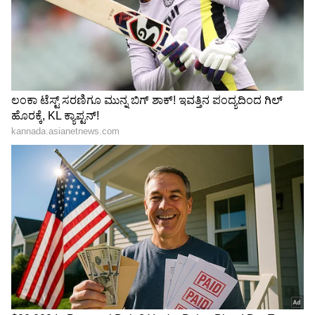
ಪ್ರಾದೇಶಿಕ ಪಕ್ಷಗಳಿಗೆ ಹರಿದುಬಂತು
ಎಸ್ಸಿ, ಎಸ್ಟಿಗೆ ಕೆನೆಪದರ ನೀತಿ
₹1050 ಕೋಟಿ ದೇಣಿಗೆ: ₹366
ಅನ್ವಯವಿಲ್ಲ: ಕೇಂದ್ರ
ಕೋಟಿ ಸ್ವೀಕರಿಸಿ ಡಿಎಂಕೆ
ದೇಶದಲ್ಲೇ ನಂ.1!
LATEST VIDEOS
"ರಾಜಕೀಯ ಬೇಡ, ಸಿನಿಮಾನೇ ಪ್ರಾಣ":
ಕನಕೋತ್ಸವದಲ್ಲಿ ರಿಷಬ್ ಶೆಟ್ಟಿ | Rishab
Shetty speech | Suvarna News
ಶೇ.50 ರಿಂದ ಶೇ.18 ಕ್ಕೆ TAX ಇಳಿಕೆ: ಮೋದಿ-
ಟ್ರಂಪ್ ಐತಿಹಾಸಿಕ ಒಪ್ಪಂದ | India US
Trade Deal | Party Rounds