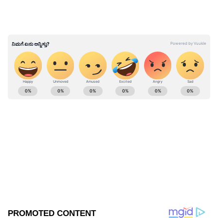
ಕೈಗೊಳ್ಳಲು ಅಮೆರಿಕ ಸದಾ ಬದ್ದವಾಗಿದೆ.
ಅಂತಾರಾಷ್ಟ್ರೀಯವಾಗಿಯೂ ನಾವು ಈ ನಿಟ್ಟಿನಲ್ಲಿ ಕೆಲಸ
ಮಾಡುತ್ತಿದ್ದೇವೆ ಎಂದು ಹೇಳಿದರು.
ಈ ಕಾರ್ಯಕ್ರಮದಲ್ಲಿ ಚೆನ್ನೈನಲ್ಲಿರುವ ಅಮೆರಿಕ ರಾಯಭಾರಿ
ಜೆನ್ನಿಫರ್‌ ಬುಲ್ಲಾಕ್‌ ಮತ್ತು ಚೆನ್ನೈನ ಶೈಕ್ಷಣಿಕ ಅಧಿಕಾರಿ
ABOUT THE AUTHOR
ಸ್ಟೆಫಿಜಾನ್‌ ಭಾಗಿಯಾಗಿದ್ದರು.
Kannadaprabha News
KN
1967ರ ನವೆಂಬರ್ 4ರಂದು ಆರಂಭವಾದ ಕನ್ನಡಪ್ರಭ ಕನ್ನಡ
ಪತ್ರಿಕೋದ್ಯಮದಲ್ಲಿಯೇ ವಿಶೇಷ ಛಾಪು ಮೂಡಿಸಿದ ಕನ್ನಡ ದಿನ
ಪತ್ರಿಕೆ. ದೇಶ, ವಿದೇಶ, ವಾಣಿಜ್ಯ, ಕ್ರೀಡೆ, ಮನೋರಂಜನೆ ಸೇರಿ
ವೈವಿಧ್ಯಮಯ ಸುದ್ದಿಗಳ ಹೂರಣ ಹೊತ್ತು ತರುವ ಕನ್ನಡಪ್ರಭ,
ಅಮೇರಿಕಾ
ಕನ್ನಡಿಗರ ಅಸ್ಮಿತೆಯ ಸಂಕೇತ. ಸದಾ ಕರುನಾಡು, ನುಡಿ, ಸಂಸ್ಕೃತಿ
ಚೆನ್ನೈ
ಮಕ್ಕಳು
ಪರ ಧ್ವನಿ ಎತ್ತುವ ಕನ್ನಡಪ್ರಭ ದಿನ ಪತ್ರಿಕೆಯಲ್ಲಿ ಪ್ರಕಟಗೊಳ್ಳುವ
Published :
Jul 28 2023, 08:13 AM IST
ಸುದ್ದಿಗಳು ಸುವರ್ಣ ನ್ಯೂಸ್ ವೆಬ್‌ಸೈಟಲ್ಲೂ ಲಭ್ಯ.