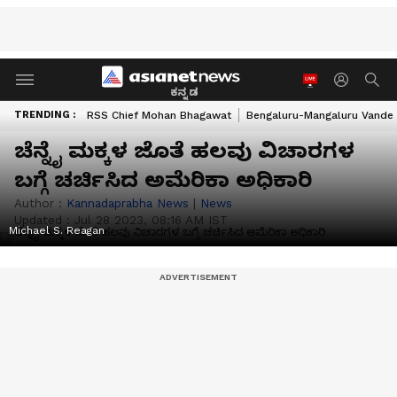
ಕನ್ನಡ
TRENDING :
RSS Chief Mohan Bhagawat
Bengaluru-Mangaluru Vande 
ಚೆನ್ನೈ ಮಕ್ಕಳ ಜೊತೆ ಹಲವು ವಿಚಾರಗಳ
ಬಗ್ಗೆ ಚರ್ಚಿಸಿದ ಅಮೆರಿಕಾ ಅಧಿಕಾರಿ
Author :
Kannadaprabha News
|
News
Updated :
Jul 28 2023, 08:16 AM IST
Michael S. Reagan