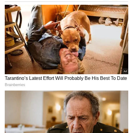
DOWNLOAD APP
ಕರ್ನಾಟಕ, ಭಾರತ (
India News
) ಮತ್ತು ಜಗತ್ತಿನ
ಕ್ಷಣಕ್ಷಣದ ಕನ್ನಡ ಸುದ್ದಿ (
Kannada News
)
ಅಪ್ಡೇಟ್‌ಗಳಿಗಾಗಿ ಏಷ್ಯಾನೆಟ್ ಸುವರ್ಣ ನ್ಯೂಸ್‌ ಫಾಲೋ