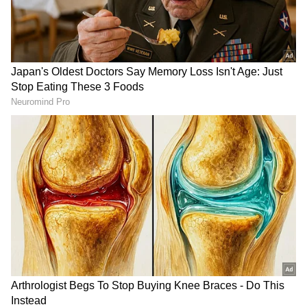
ಮಾಡಿ. ಬ್ರೇಕಿಂಗ್ ಸುದ್ದಿ (
Latest Kannada News
),
ವಿಶೇಷ ವರದಿಗಳು ಮತ್ತು ನೇರ ಪ್ರಸಾರಗಳೊಂದಿಗೆ
(
kannada news live
) ಸಂಪೂರ್ಣ ಮಾಹಿತಿ ಒಂದೇ
ಕ್ಲಿಕ್‌ನಲ್ಲಿ ಲಭ್ಯ. ಏಷ್ಯಾನೆಟ್ ಸುವರ್ಣ ನ್ಯೂಸ್ ಅಧಿಕೃತ
ಆ್ಯಪ್ ಡೌನ್‌ಲೋಡ್ ಮಾಡಿ ಹಾಗು ಎಲ್ಲಾ ಅಪ್‌ಡೇಟ್
ಗಳನ್ನು ಪಡೆಯಿರಿ
'ಈಶ' ಭಾರತದ ಹೊಸ ಗುರುತು: ಜಿ20 ವಿಜ್ಞಾನ
ಸಮಾವೇಶದಲ್ಲಿ ಗಣ್ಯರ ಮೆಚ್ಚುಗೆ
9 ವರ್ಷದಲ್ಲಿ 190 ಮಿಲಿಯನ್ LPG, ಎಲ್ಲಾ ಗ್ರಾಮಕ್ಕೆ
ವಿದ್ಯುತ್ ಸಂಪರ್ಕ; ಜಿ20 ಸಭೆಯಲ್ಲಿ ಮೋದಿ ಭಾಷಣ!