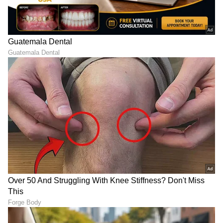
ಚುನಾವಣೆಗೂ ಮುನ್ನ ಐದು ವರ್ಷಗಳ ಕಾಲ ಯೋಗಿ
ಸರ್ಕಾರದ ದಿಕ್ಕನ್ನೇ ಬದಲಿಸಿದ ಸ್ವಾಮಿ ಪ್ರಸಾದ್ ಮೌರ್ಯ,
ದಾರಾ ಸಿಂಗ್ ಚೌಹಾಣ್ ಮತ್ತು ಧರಂ ಸಿಂಗ್ ಸೈನಿ ಈ ಬಾರಿ
ಎಸ್‌ಪಿ ಟಿಕೆಟ್‌ನಲ್ಲಿ ಕಣದಲ್ಲಿದ್ದರು. ಅವರು ನಕೂರ್
ವಿಧಾನಸಭಾ ಕ್ಷೇತ್ರದಿಂದ ಸ್ಪರ್ಧಿಸಿದ್ದರು, ಆದರೆ ಬಿಜೆಪಿ
ಅಭ್ಯರ್ಥಿ ಮುಖೇಶ್ ಚೌಧರಿ ಅವರನ್ನು ಸೋಲಿಸಿದರು.