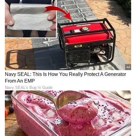
2
ಆನಂದ್ ಸ್ವರೂಪ್ ಶುಕ್ಲಾ
ಬೈರಿಯಾ
ಸೋಲು
ಕಳೆದ ಬಾರಿ ಲಕ್ನೋ ಸೆಂಟ್ರಲ್ ನಿಂದ ಕಾನೂನು ಸಚಿವ
ಬ್ರಿಜೇಶ್ ಪಾಠಕ್ ಗೆದ್ದಿದ್ದರು. ಈ ಬಾರಿ ಅವರು ಲಕ್ನೋ
ಕ್ಯಾಂಟ್‌ನಿಂದ ಹೋರಾಡಿದರು. ರಾಜ್ಯ ಸಚಿವ ಶ್ರೀ ರಾಮ್
ಚೌಹಾಣ್ ಅವರನ್ನು ದಂಘಾಟಾ ಬದಲಿಗೆ ಖಜ್ನಿಯಿಂದ
ಅಭ್ಯರ್ಥಿಯನ್ನಾಗಿ ಮಾಡಲಾಯಿತು. ಈ ಬಾರಿ ರಾಜ್ಯ ಸಚಿವ
ಆನಂದ್ ಸ್ವರೂಪ್ ಶುಕ್ಲಾ ಅವರ ಸ್ಥಾನವನ್ನು ಬಲ್ಲಿಯಾ ಸದರ್
ಬದಲಿಗೆ ಬೈರಿಯಾ ಎಂದು ಬದಲಾಯಿಸಲಾಗಿದೆ. ಉಪ
ಮುಖ್ಯಮಂತ್ರಿ ದಿನೇಶ್ ಶರ್ಮಾ ವಿಧಾನಪರಿಷತ್
ಸದಸ್ಯರಾಗಿದ್ದಾರೆ. ಅವರು ಚುನಾವಣಾ ಕಣದಲ್ಲಿಲ್ಲ.
ಸಂಪುಟದ ಸಚಿವರಾದ ಮಹೇಂದ್ರ ಸಿಂಗ್, ಭೂಪೇಂದ್ರ
ಚೌಧರಿ, ಜಿತಿನ್ ಪ್ರಸಾದ್, ಸ್ವತಂತ್ರ ಉಸ್ತುವಾರಿ ಹೊಂದಿರುವ
ರಾಜ್ಯ ಸಚಿವರು ಅಶೋಕ್ ಕಟಾರಿಯಾ, ರಾಜ್ಯ ಸಚಿವರಾದ