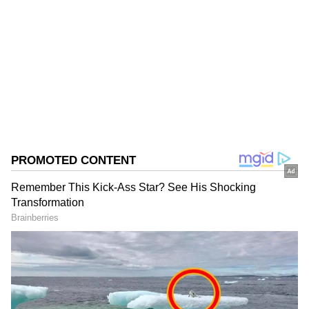
Suvarna News
SN
ಯೋಗಿ ಆದಿತ್ಯನಾಥ್
ಬಿಜೆಪಿ