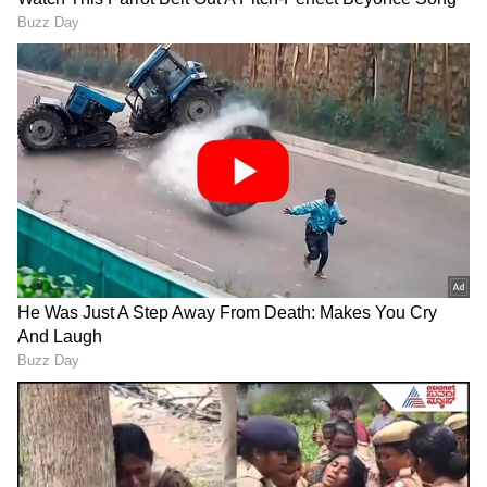
2
ಕೇಶವ ಪ್ರಸಾದ್
ಸಿರತು
ಸೋಲು
ಮೌರ್ಯ
ಸಂಪುಟದ 11 ಸಚಿವರು ಚುನಾವಣಾ ಕಣದಲ್ಲಿದ್ದರು
ಸಂ
ಅಭ್ಯರ್ಥಿ
ಸ್ಥಾನ
ಫಲಿ
ಖ್ಯೆ
ತಾಂಶ
RECOMMENDED STORIES
1
ಸುರೇಶ್ ಖನ್ನಾ
ಶಹಜಹಾನ್‌ಪುರ
ಗೆಲುವು
2
ಸತೀಶ್ ಮಹಾನ
ಮಹಾರಾಜಪುರ
ಗೆಲುವು
3
ಅಶುತೋಷ್ ಟಂಡನ್
ಲಕ್ನೋ ಪೂರ್ವ
ಗೆಲುವು
4
ರಮಾಪತಿ ಶಾಸ್ತ್ರಿ
ಮಂಕಾಪುರ
ಗೆಲುವು