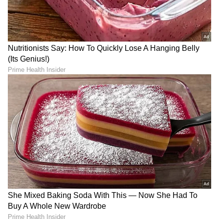
ಮೊಹ್ಸಿನ್ ರಜಾ ಮತ್ತು ಧರಂ ಸಿಂಗ್ ಪ್ರಜಾಪತಿ ಅವರು
ಕಣದಿಂದ ಹೊರಗುಳಿದಿದ್ದಾರೆ.
ಈ ಮೂವರು ಸಚಿವರಿಗೆ ಟಿಕೆಟ್ ಸಿಕ್ಕಿರಲಿಲ್ಲ