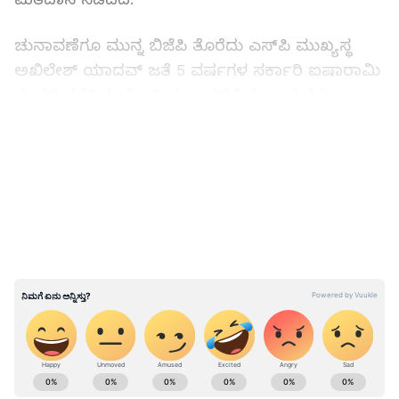
ಚುನಾವಣೆಗೂ ಮುನ್ನ ಬಿಜೆಪಿ ತೊರೆದು ಎಸ್‌ಪಿ ಮುಖ್ಯಸ್ಥ
ಅಖಿಲೇಶ್‌ ಯಾದವ್‌ ಜತೆ 5 ವರ್ಷಗಳ ಸರ್ಕಾರಿ ಐಷಾರಾಮಿ
ಜೀವನ ನಡೆಸಿದ್ದ ಯೋಗಿ ಸರ್ಕಾರದಲ್ಲಿದ್ದ ನಾಯಕರ
ವಿಶ್ವಾಸಾರ್ಹತೆಯೂ ಈ ಚುನಾವಣೆಯಲ್ಲಿ ಅತಂತ್ರವಾಗಿದೆ.
LATEST VIDEOS
ಆರಂಭಿಕ ಫಲಿತಾಂಶಗಳಲ್ಲಿ, ಬಿಜೆಪಿ ತೊರೆದು ಎಸ್‌ಪಿ ಸೇರಿದ
ಸ್ವಾಮಿ ಪ್ರಸಾದ್ ಮೌರ್ಯ ಅವರು ಫಾಜಿಲ್‌ನಗರ ಕ್ಷೇತ್ರವನ್ನು
ಕಳೆದುಕೊಂಡರು. ಸಿಎಂ ಯೋಗಿ ಆದಿತ್ಯನಾಥ್, ಅಶುತೋಷ್
ಟಂಡನ್ ಮತ್ತು ಕಾನೂನು ಸಚಿವ ಬ್ರಿಜೇಶ್ ಪಾಠಕ್ ಬಂಪರ್
ಗೆಲುವು ದಾಖಲಿಸಿದ್ದಾರೆ.
ಸಿಎಂ, ಉಪ ಮುಖ್ಯಮಂತ್ರಿ ಸ್ಥಾನ ಏನಾಯ್ತು?
ABOUT THE AUTHOR