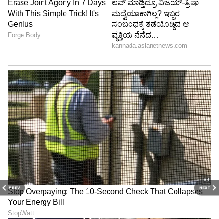
ಬಲದೇವ್ ಸಿಂಗ್ ಔಲಾಖ್
ಬಿಲಾಸ್ಪುರ್
ಸೋಲು
ಗುಲಾಬ್ ದೇವಿ
ಚಂಡೌಸಿ
ಗೆಲುವು
ಛತ್ರಪಾಲ್ ಗಂಗ್ವಾರ್
ಬಹೇರಿ
ಸೋಲು
ಮಹೇಶ್ ಗುಪ್ತಾ
ಬದೌನ್
ಗೆಲುವು
ಈ 7 ಸಚಿವರು ಚುನಾವಣೆಗೆ ಸ್ಪರ್ಧಿಸಿಲ್ಲ, ಸ್ಥಾನ
ಬದಲಾವಣೆಯಾದ 3 ಸಚಿವರ ಪಾಡೇನು?
ಸಂಖ್ಯೆ
ಅಭ್ಯರ್ಥಿ
ಸ್ಥಾನ
ಫಲಿತಾಂಶ
PREV
NEXT
1
ಶ್ರೀರಾಮ್ ಚೌಹಾಣ್
ಖಜ್ನಿ
ಗೆಲುವು