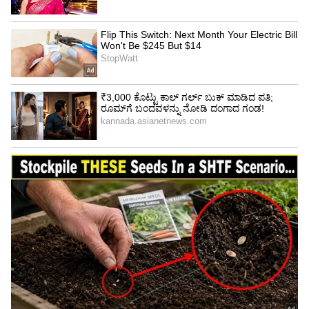
ಅಭ್ಯರ್ಥಿ
ಸ್ಥಾನ
ಫಲಿತಾಂಶ