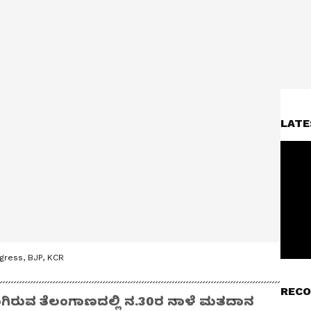
LATE
gress, BJP, KCR
RECO
ಿರುವ ತೆಲಂಗಾಣದಲ್ಲಿ ನ.30ರ ನಾಳೆ ಮತದಾನ