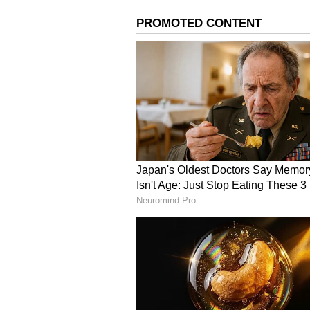
ಸುಮ್ನೆ ಕೂತ್ಕೊಳ್ಳಿ, ಇಲ್ಲಾ ಎದ್ದೋಗಿ; ಕಾ