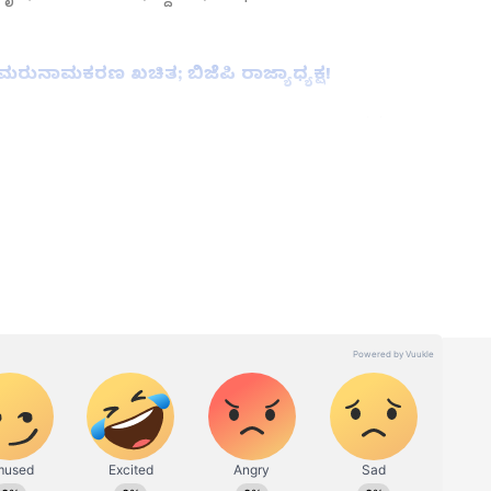
ರುನಾಮಕರಣ ಖಚಿತ; ಬಿಜೆಪಿ ರಾಜ್ಯಾಧ್ಯಕ್ಷ!
ತ್ತು ಜಗತ್ತಿನ ಕ್ಷಣಕ್ಷಣದ ಕನ್ನಡ ಸುದ್ದಿ (
Kannada
್ ಸುವರ್ಣ ನ್ಯೂಸ್‌ ಫಾಲೋ ಮಾಡಿ. ಬ್ರೇಕಿಂಗ್ ಸುದ್ದಿ
ಷ ವರದಿಗಳು ಮತ್ತು ನೇರ ಪ್ರಸಾರಗಳೊಂದಿಗೆ (
kannada
ಕ್ಲಿಕ್‌ನಲ್ಲಿ ಲಭ್ಯ. ಏಷ್ಯಾನೆಟ್ ಸುವರ್ಣ ನ್ಯೂಸ್
ಾಗು ಎಲ್ಲಾ ಅಪ್‌ಡೇಟ್ ಗಳನ್ನು ಪಡೆಯಿರಿ
ನ್ನಡಪ್ರಭ ಕನ್ನಡ ಪತ್ರಿಕೋದ್ಯಮದಲ್ಲಿಯೇ ವಿಶೇಷ ಛಾಪು
ವಿದೇಶ, ವಾಣಿಜ್ಯ, ಕ್ರೀಡೆ, ಮನೋರಂಜನೆ ಸೇರಿ ವೈವಿಧ್ಯಮಯ ಸುದ್ದಿಗಳ
ಡಿಗರ ಅಸ್ಮಿತೆಯ ಸಂಕೇತ. ಸದಾ ಕರುನಾಡು, ನುಡಿ, ಸಂಸ್ಕೃತಿ ಪರ ಧ್ವನಿ
ಪ್ರಕಟಗೊಳ್ಳುವ ಸುದ್ದಿಗಳು ಸುವರ್ಣ ನ್ಯೂಸ್ ವೆಬ್‌ಸೈಟಲ್ಲೂ ಲಭ್ಯ.