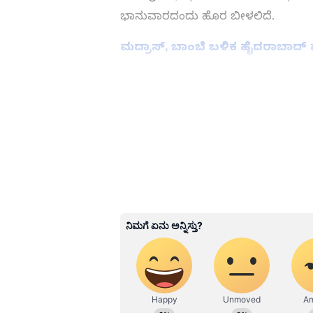
ಭಾನುವಾರದಂದು ಹೊರ ಬೀಳಲಿದೆ.
ಮದ್ರಾಸ್, ಬಾಂಬೆ ಬಳಿಕ ಹೈದರಾಬಾದ್ ಮ
ಕರ್ನಾಟಕ, ಭಾರತ (
India News
) ಮ
News
) ಅಪ್ಡೇಟ್‌ಗಳಿಗಾಗಿ ಏಷ್ಯಾನೆಟ
(
Latest Kannada News
), ವಿಶೇ
news live
) ಸಂಪೂರ್ಣ ಮಾಹಿತಿ ಒಂದೇ 
ಅಧಿಕೃತ ಆ್ಯಪ್ ಡೌನ್‌ಲೋಡ್ ಮಾಡಿ ಹ
ABOUT THE AUTHOR
Kannadaprabha News
KN
1967ರ ನವೆಂಬರ್ 4ರಂದು ಆರಂಭವಾದ ಕ
ಮೂಡಿಸಿದ ಕನ್ನಡ ದಿನ ಪತ್ರಿಕೆ. ದೇಶ, 
ಹೂರಣ ಹೊತ್ತು ತರುವ ಕನ್ನಡಪ್ರಭ, ಕನ್ನ
ಎತ್ತುವ ಕನ್ನಡಪ್ರಭ ದಿನ ಪತ್ರಿಕೆಯಲ್ಲಿ 