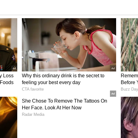
ಂಗ್ರೆಸ್ ಸಮಾವೇಶದಲ್ಲಿ ಮಲ್ಲಿಕಾರ್ಜುನ ಖರ್ಗೆ ಗರಂ!