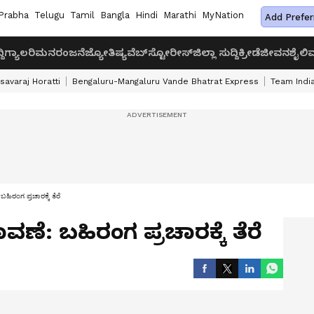
Prabha
Telugu
Tamil
Bangla
Hindi
Marathi
MyNation
Add Prefer
ದಿ
ಗ್ಯಾಲರಿ
ಮನರಂಜನೆ
ಜ್ಯೋತಿಷ್ಯ
ವೆಬ್‌ಸ್ಟೋರೀಸ್
ಜಿಲ್ಲಾ ಸುದ್ದಿ
ಕ್ರೀಡೆ
ಜೀವನಶೈಲಿ
ವ
savaraj Horatti
Bengaluru-Mangaluru Vande Bhatrat Express
Team India
ಹಿರಂಗ ಪ್ರಚಾರಕ್ಕೆ ತೆರೆ
ಣೆ: ಬಹಿರಂಗ ಪ್ರಚಾರಕ್ಕೆ ತೆರೆ