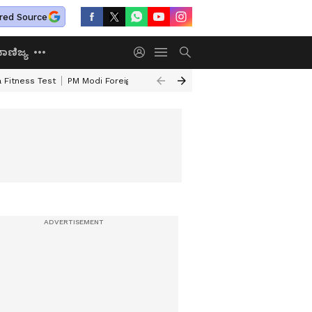
red Source
ಾಣಿಜ್ಯ
 Fitness Test
PM Modi Foreign Travel Expenditure
Valmiki Corporatio