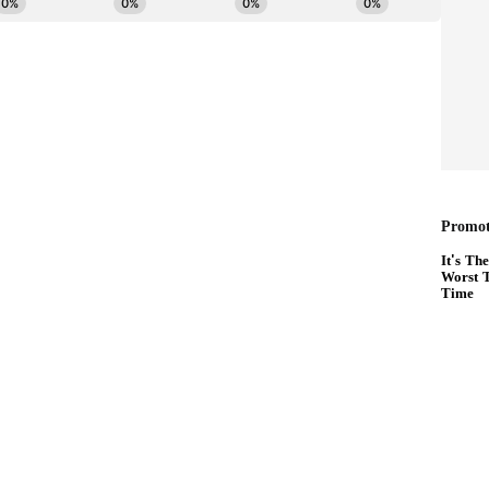
ಂಗ್ರೆಸ್‌ಗೆ ಮತಹಾಕಿ: ಸೋನಿಯಾ
ಅಮ್ಮ ಎಂದು ಕರೆದಿದ್ದೀರಿ. ಇದರಿಂದಾಗಿ ನನಗೆ ತುಂಬಾ
ಲ್ಲಿ ನಿಮ್ಮ ಅಮೂಲ್ಯವಾದ ಮತವನ್ನು ಕಾಂಗ್ರೆಸ್‌ ಪಕ್ಷಕ್ಕೆ
ಗಾಂಧಿ ಮನವಿ ಮಾಡಿದ್ದಾರೆ.
ಲ್ಲಿ ವಿಡಿಯೋ ಸಂದೇಶ ನೀಡಿರುವ ಅವರು,ತೆಲಂಗಾಣ ರಾಜ್ಯ ರಚನೆ
 ಚುನಾವಣೆ ವೇಳೆ ನನ್ನ ಸೋದರಿ, ಅಣ್ಣತಮ್ಮಂದಿರು, ಮಕ್ಕಳು
ಾಡುವ ಮೂಲಕ ಕಾಂಗ್ರೆಸ್‌ ಸರ್ಕಾರವನ್ನು ಅಧಿಕಾರಕ್ಕೆ ತರಬೇಕು.
ುನಾವಣೆ ಪ್ರಚಾರದಲ್ಲಿ ತೊಡಹಿಸಿಕೊಳ್ಳಲು ಆಗಲಿಲ್ಲ
 ಗಾಂಧಿ ಕೂಡ ಹಂಚಿ ಕೊಂಡು ಮತ ಯಾಚನೆ ಮಾಡಿದ್ದಾರೆ.