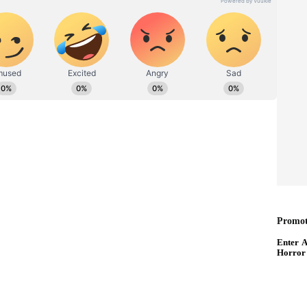
ಡಿಗರ ಅಸ್ಮಿತೆಯ ಸಂಕೇತ. ಸದಾ ಕರುನಾಡು, ನುಡಿ, ಸಂಸ್ಕೃತಿ ಪರ ಧ್ವನಿ
ಪ್ರಕಟಗೊಳ್ಳುವ ಸುದ್ದಿಗಳು ಸುವರ್ಣ ನ್ಯೂಸ್ ವೆಬ್‌ಸೈಟಲ್ಲೂ ಲಭ್ಯ.
ಟ್‌ ನಡೆದಿರಲಿಲ್ಲ. 2007 ಹಾಗೂ 2022ರಲ್ಲಿ ಬಂಧಿತ ಇಬ್ಬರು
 ದೇವಾಂಗ್‌ ಪರ್ಮಾರ್‌ ಅವರಿಗೆ ಸೇತುವೆ ನವೀಕರಣ ಗುತ್ತಿಗೆ
ಾವುದೇ ಅನುಭವ ಇಲ್ಲದಿದ್ದರೂ ಗುತ್ತಿಗೆ ನೀಡಿದ್ದು ಹೇಗೆ
ಿಳಿಯಲು ಇವರ ವಿಚಾರಣೆ ಅಗತ್ಯವಾಗಿದೆ’ ಎಂದು ಹೇಳಿದರು.
ಯಾನೇಜರ್‌
ತುವೆ ದುರಂತವನ್ನು ‘ದೇವರಿಚ್ಛೆ’ ಎಂದು ಬಂಧಿತ ಅಜಂತಾ
್‌, ಕೋರ್ಟ್‌ ಮುಂದೆ ಹೇಳಿಕೆ ನೀಡಿದ್ದಾನೆ. ಬುಧವಾರ ಕೋರ್ಟಿಗೆ
ಗಿತ್ತು. ಅದಕ್ಕೆಂದೇ ದುರೃಷ್ಟಕರ ಘಟನೆ ನಡೆಯಿತು’ ಎಂದು