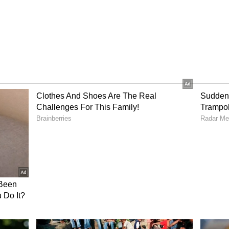
ು ಸೇತುವೆ: 60ಕ್ಕೂ ಹೆಚ್ಚು ಮೃತದೇಹಗಳು ಹೊರಕ್ಕೆ; ಇನ್ನೂ
.!