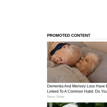
ಇದನ್ನೂ ಓದಿ:
Gujaratನಲ್ಲಿ ಕುಸಿದ ತೂಗ
ಹಲವರು ಅಪಾಯದಲ್ಲಿ ಸಿಲುಕಿರುವ ಶಂಕೆ.