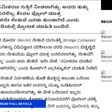
ೀಕರಣ ಗುತ್ತಿಗೆ ನೀಡಲಾಗಿತ್ತು. ಅವರು ತುಕ್ಕು
ರಲಿಲ್ಲ, ಕೇವಲ ಫ್ಲೋರ್‌ ಮಾತ್ರ
ಾಳದೇ ಸೇತುವೆ ಎರಡು ತುಂಡಾಗಿದೆ ಎಂದು
RECO
 ವರದಿಯಲ್ಲಿ ಸ್ಫೋಟಕ ಮಾಹಿತಿ ಬಂದಿದೆ.
ಮೋರ್ಬಿ (Morbi) ಸೇತುವೆ ದುರಂತಕ್ಕೆ (Bridge Collapse)
ನು ವಿಧಿವಿಜ್ಞಾನ ಪರಿಶೀಲನಾ ವರದಿ (Report) ಬಿಚ್ಚಿಟ್ಟಿದೆ.
ಲ ಸೇತುವೆಯ ಫ್ಲೋರ್‌ ಮಾತ್ರ ಬದಲಿಸಲಾಗಿತ್ತು. ಸೇತುವೆಗೆ
ಲ್ಲ’ ಎಂದು ಅದು ಹೇಳಿದೆ. ಇದೇ ವೇಳೆ, ‘ನವೀಕರಣ ಮಾಡಿದ
ಿರಲಿಲ್ಲ’ ಎಂದು ಕೋರ್ಟ್‌ಗೆ ಪ್ರಾಸಿಕ್ಯೂಶನ್‌ ಮಾಹಿತಿ ನೀಡಿದೆ.
ಸೇತುವೆ ನಿರ್ವಹಣೆಯ ಹೊಣೆ ಹೊತ್ತಿದ್ದ ಅಜಂತಾ ಒರೇವಾ
ಲ್ವರು ಹಾಗೂ ಇತರ ಐವರನ್ನು ಮುಖ್ಯ ಜುಡಿಷಿಯಲ್‌
ಂದೆ ಹಾಜರುಪಡಿಸಲಾಗಿತ್ತು. ಈ ವೇಳೆ ಒರೇವಾದ ಇಬ್ಬರು
ಗುತ್ತಿಗೆದಾರರನ್ನು ಕೋರ್ಟ್‌ ಶನಿವಾರದವರೆಗೆ ಪೊಲೀಸ್‌ ವಶಕ್ಕೆ
READ FULL ARTICLE
ಗಳು ಹಾಗೂ ಬುಕಿಂಗ್‌ ಕ್ಲರ್ಕ್‌ಗಳು ಸೇರಿ ಐವರನ್ನು ಪೊಲೀಸರು ತಮ್ಮ