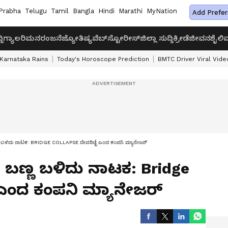
Prabha
Telugu
Tamil
Bangla
Hindi
Marathi
MyNation
Add Prefer
ದಿ
ಗ್ಯಾಲರಿ
ಮನರಂಜನೆ
ಜ್ಯೋತಿಷ್ಯ
ವೆಬ್‌ಸ್ಟೋರೀಸ್
ಜಿಲ್ಲಾ ಸುದ್ದಿ
ಕ್ರೀಡೆ
ಜೀವನಶೈಲಿ
ವ
Karnataka Rains
Today's Horoscope Prediction
BMTC Driver Viral Vide
ಬಣ್ಣ ಬಳಿದು ನಾಟಕ: BRIDGE COLLAPSE ದೇವರಿಚ್ಛೆ ಎಂದ ಕಂಪನಿ ಮ್ಯಾನೇಜರ್
ಗೆ ಬಣ್ಣ ಬಳಿದು ನಾಟಕ: Bridge
ೆ ಎಂದ ಕಂಪನಿ ಮ್ಯಾನೇಜರ್