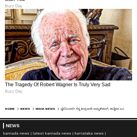
HOME
NEWS
INDIA NEWS
ಜೈಲಿನಿಂದಲೇ ಗೆದ್ದ ತೀವ್ರವಾದಿ ಅಮೃತ್‌ಪಾಲ್, ಕಾಶ್ಮಿರದ ಎಂಜಿನಿಯರ್ ಉಗ್ರ ರಶೀದ್‌: ಮುಂದೇನು?
NEWS
kannada news
latest kannada news
karnataka news