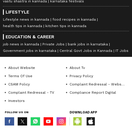
vastu shastra in kannada
karnataka festivals
LIFESTYLE
Lifestyle news in kannada
food recipes in kannada
health tips in kannada
kitchen tips in kannada
EDUCATION & CAREER
job news in kannada
Private Jobs
bank jobs in karnataka
Government jobs in karnataka
Central Govt Jobs in Kannada
IT Jobs
About Website
About Tv
Terms Of Use
Privacy Policy
CSAM Policy
Complaint Redressal - Website
Complaint Redressal - TV
Compliance Report Digital
Investors
FOLLOW US ON
DOWNLOAD APP