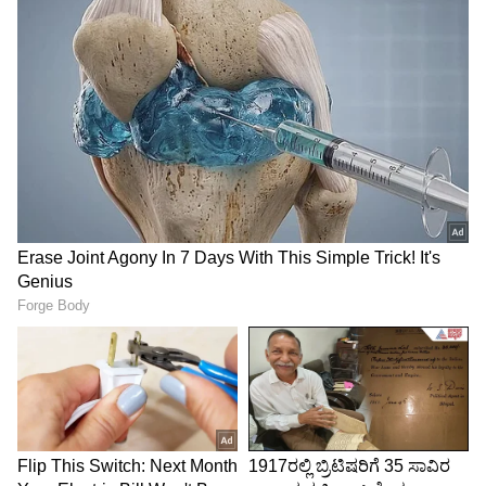
ಪ್ರಮಾಣ ವಚನಕ್ಕೆ ಅನುಮತಿ ನೀಡಿದ್ದ ಎನ್‌ಐಎ
ಕೋರ್ಟ್
ಮತ್ತೊಂದು ಪ್ರಕರಣದಲ್ಲಿ ಅಸ್ಸಾಂನ ಸಿಬ್ಸಾಗರ್‌ನಿಂದ ಅಸ್ಸಾಂ
ವಿಧಾನಸಭೆಗೆ ಆಯ್ಕೆಯಾದ ಅಖಿಲ್ ಗೋಗೋಯ್‌ಗೆ
ಶಾಸಕನಾಗಿ ಪ್ರಮಾಣವಚನ ಸ್ವೀಕರಿಸುವುದಕ್ಕೆ ಎನ್‌ಐಎ
ಕೋರ್ಟ್ ಅವಕಾಶ ನೀಡಿತ್ತು.
ಜೈಲಿನಿಂದಲೇ ನಿಂತು ಚುನಾವಣೆ ಗೆದ್ದಿದ್ದ ಜಾರ್ಜ್
ಫರ್ನಾಂಡಿಸ್‌