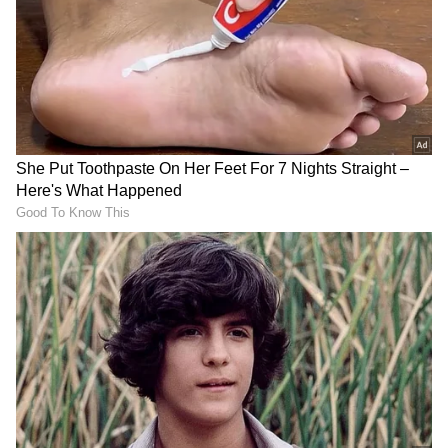
ಪಾಕಿಸ್ತಾನದಿಂದ ಭಾರತ ವಿರುದ್ದ
500 ಮೀ ಆಳದ ಪ್ರಪಾತಕ್ಕೆ
ಉಲ್ಟಾ ಧುರಂಧರ್ ತಂತ್ರ! ಹಳೆಯ
ಉರುಳಿದ ಪ್ರವಾಸಿಗರ ಟ್ಯಾಕ್ಸಿ: 7
ಉಗ್ರರಿಗೆ ಮರು ಜೀವ?
ಕನ್ನಡಿಗರು ಸೇರಿ 8 ಸಾವು