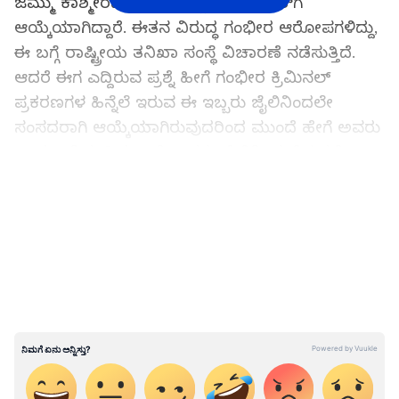
ಜಮ್ಮು ಕಾಶ್ಮೀರದ ಬಾರಮುಲ್ಲಾದಿಂದ ಸಂಸತ್‌ಗೆ
ಆಯ್ಕೆಯಾಗಿದ್ದಾರೆ. ಈತನ ವಿರುದ್ಧ ಗಂಭೀರ ಆರೋಪಗಳಿದ್ದು,
ಈ ಬಗ್ಗೆ ರಾಷ್ಟ್ರೀಯ ತನಿಖಾ ಸಂಸ್ಥೆ ವಿಚಾರಣೆ ನಡೆಸುತ್ತಿದೆ.
ಆದರೆ ಈಗ ಎದ್ದಿರುವ ಪ್ರಶ್ನೆ ಹೀಗೆ ಗಂಭೀರ ಕ್ರಿಮಿನಲ್
ಪ್ರಕರಣಗಳ ಹಿನ್ನೆಲೆ ಇರುವ ಈ ಇಬ್ಬರು ಜೈಲಿನಿಂದಲೇ
ಸಂಸದರಾಗಿ ಆಯ್ಕೆಯಾಗಿರುವುದರಿಂದ ಮುಂದೆ ಹೇಗೆ ಅವರು
ಕಾರ್ಯ ನಿರ್ವಹಿಸುತ್ತಾರೆ. ಅವರು ಜೈಲಿನಿಂದ ಬಿಡುಗಡೆ
ಆಗುತ್ತಾರಾ? ಸಂಸತ್‌ ಪ್ರವೇಶಿಸಿ ಸಂಸದರಾಗಿ ಪ್ರಮಾಣವಚನ
LATEST VIDEOS
ಸ್ವೀಕರಿಸುತ್ತಾರಾ ಇಂತಹದೊಂದು ಪ್ರಶ್ನೆ ಬಹುತೇಕ ಎಲ್ಲಾ
ನಾಗರಿಕರನ್ನು ಕಾಡುತ್ತಿದೆ. ಈ ಬಗ್ಗೆ ಒಂದು ಡಿಟೇಲ್ಡ್ ಸ್ಟೋರಿ
ಇಲ್ಲಿದೆ..
ಸಮಗ್ರ ಸುದ್ದಿ ಮೂಲವನ್ನಾಗಿ asianet suvarna news ಅನ್ನು
ಆಯ್ಕೆ ಮಾಡಿಕೊಳ್ಳಿ
ಎನ್‌ಎಸ್ಎ ಕಾಯ್ದೆಯಡಿ ಬಂಧಿತನಾಗಿರುವ
ಅಮೃತ್‌ಪಾಲ್