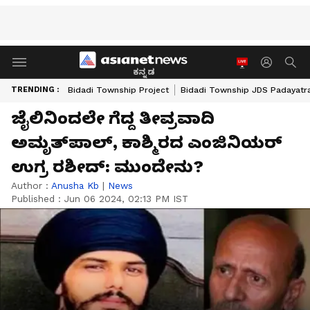
ಕನ್ನಡ
TRENDING :
Bidadi Township Project
Bidadi Township JDS Padayatr
ಜೈಲಿನಿಂದಲೇ ಗೆದ್ದ ತೀವ್ರವಾದಿ
ಅಮೃತ್‌ಪಾಲ್, ಕಾಶ್ಮಿರದ ಎಂಜಿನಿಯರ್
ಉಗ್ರ ರಶೀದ್‌: ಮುಂದೇನು?
Author :
Anusha Kb
|
News
Published :
Jun 06 2024, 02:13 PM IST