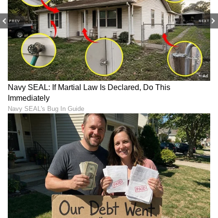
ಸಮಯದಲ್ಲಿ ಜೈಲಿನಿಂದಲೇ ಉತ್ತರ ಪ್ರದೇಶದ
ಮುಜಾಫರ್‌ನಗರದಿಂದ ಸ್ಪರ್ಧಿಸಿ ಲೋಕಸಭೆಗೆ
PREV
NEXT
ಆಯ್ಕೆಯಾಗಿದ್ದರು. ಪ್ರಮಾಣ ವಚನ ಸಮಾರಂಭಕ್ಕೂ ಮುನ್ನ
ಅವರನ್ನು ಜೈಲಿನಿಂದ ಬಿಡುಗಡೆ ಮಾಡಲಾಗಿತ್ತು.