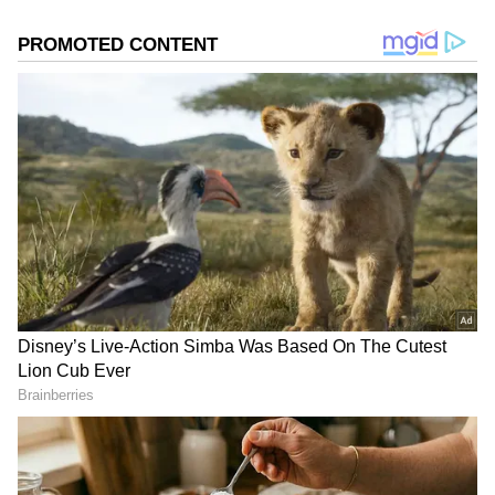
'ಯಾರಪ್ಪನ ಮನೆಯ ಹಣ ಕೇಳ್ತಿಲ್ಲ' ಎಂದ ಉದಯನಿಧಿ,
ನಾಲಿಗೆಯ ಮೇಲೆ ಹಿಡಿತವಿರಲಿ, ಎಚ್ಚರಿಸಿದ ವಿತ್ತ ಸಚಿವೆ!
ಡಿಎಂಕೆ I.N.D.I.A ಬಣದ ಭಾಗವಾಗಿದ್ದು, ಬಿಹಾರ ಮತ್ತು
ಉತ್ತರ ಪ್ರದೇಶದ ಪ್ರಮುಖ ರಾಜಕೀಯ ಪಕ್ಷಗಳಾದ ಜೆಡಿಯು,
ಆರ್‌ಜೆಡಿ ಮತ್ತು ಸಮಾಜವಾದಿ ಪಕ್ಷವನ್ನು ಒಳಗೊಂಡಿರುವ
ವಿರೋಧ ಪಕ್ಷದ ಮೈತ್ರಿಕೂಟಕ್ಕೆ ಸೇರಿದೆ. ಇನ್ನು, ದಯಾನಿಧಿ
ಮಾರನ್‌ ಹೇಳಿಕೆ ಬಗ್ಗೆ ಬಿಹಾರದ ಬಿಜೆಪಿ ಸಂಸದ ಗಿರಿರಾಜ್
ಸಿಂಗ್ ಟ್ವೀಟ್ ಮಾಡಿದ್ದು, ಹಿಂದಿ ಮಾತನಾಡುವ ಜನರ ಬಗ್ಗೆ
ನಿತೀಶ್ ಕುಮಾರ್ ಮತ್ತು ಲಾಲು ಯಾದವ್ ತಮ್ಮ
DOWNLOAD APP
ಮೈತ್ರಿಕೂಟದ ಪಾಲುದಾರರ ಅಭಿಪ್ರಾಯವನ್ನು
ಒಪ್ಪುತ್ತಾರೆಯೇ? ಡಿಎಂಕೆ ಮತ್ತು I.N.D.I.A ಒಕ್ಕೂಟ ಹಿಂದಿ
RECOMMENDED STORIES
ಮಾತನಾಡುವ ಜನರ ವಿರುದ್ಧ ಏಕೆ ಇಷ್ಟು ದ್ವೇಷವನ್ನು