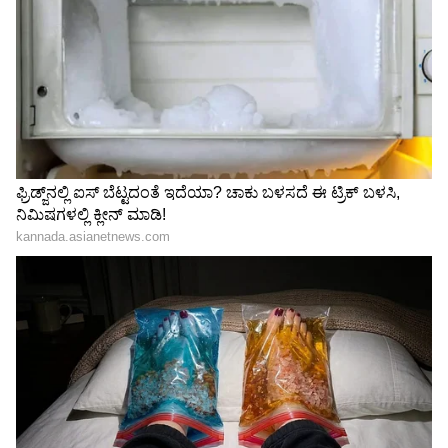
ಕನಕೋತ್ಸವದಲ್ಲಿ ರಿಷಬ್ ಶೆಟ್ಟಿ | Rishab
Shetty speech | Suvarna News
ಶೇ.50 ರಿಂದ ಶೇ.18 ಕ್ಕೆ TAX ಇಳಿಕೆ: ಮೋದಿ-
ಟ್ರಂಪ್ ಐತಿಹಾಸಿಕ ಒಪ್ಪಂದ | India US
Trade Deal | Party Rounds
ತೆಲಂಗಾಣದಲ್ಲಿ ಕಾಂಗ್ರೆಸ್ ಗೆದ್ದ ನಂತರ ಮತ್ತು ರಾಜಸ್ಥಾನ,
ಛತ್ತೀಸ್‌ಗಢ ಮತ್ತು ಮಧ್ಯಪ್ರದೇಶ ವಿಧಾನಸಭಾ
ಚುನಾವಣೆಗಳಲ್ಲಿ ಬಿಜೆಪಿ ಗೆದ್ದ ನಂತರ ಉತ್ತರ - ದಕ್ಷಿಣ
ಭಾರತ ಚರ್ಚೆ ಹೆಚ್ಚಾಯಿತು. ಮತದಾನದ ಮಾದರಿಯ ಬಗ್ಗೆ
ಹಲವಾರು ಕಾಮೆಂಟ್‌ಗಳನ್ನು ಮಾಡಲಾಗಿದ್ದು, ಈ
ಸಂದರ್ಭದಲ್ಲಿ ಡಿಎಂಕೆಯ ಸೆಂಥಿಲ್ ಕುಮಾರ್ ಉತ್ತರ