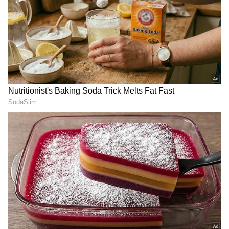
ಹೊಂದಿದೆ ಎಂಬುದನ್ನು ಅವರು ಸ್ಪಷ್ಟಪಡಿಸಬೇಕು ಎಂದೂ
ಬಿಹಾರದ ಬಿಜೆಪಿ ಸಂಸದ ಗಿರಿರಾಜ್ ಸಿಂಗ್ ಟ್ವೀಟ್
ಮಾಡಿದ್ದಾರೆ.
Tirupati Tirumala Temple
ಕಲ್ಪನಾ, ಸುನಿತಾ ಹಾದಿಯಲ್ಲೇ
Ticket: 30 ನಿಮಿಷದಲ್ಲೇ
ಅನಿಲ್ ಮೆನನ್.. ಇಂದು
ತಿರುಪತಿ ತಿರುಮಲ ದರ್ಶನ;
ಬಾಹ್ಯಾಕಾಶಕ್ಕೆ ಮತ್ತೊಬ್ಬ
ಅಪರೂಪದ ಅವಕಾಶ! ಏನ್‌
ಭಾರತೀಯ!
ಮಾಡ್ಬೇಕು?