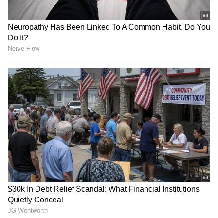
ಭಾರತದ ರಾಜ್ಯಗಳ ಬಗ್ಗೆ ಆಕ್ಷೇಪಾರ್ಹ ಕಾಮೆಂಟ್
ಮಾಡಿದ್ದಾರೆ.
ಇತ್ತೀಚೆಗೆ I.N.D.I.A ಒಕ್ಕೂಟದ ಸಭೆಯಲ್ಲಿ ನಿತೀಶ್ ಕುಮಾರ್
ಹಿಂದಿಯಲ್ಲಿ ಮಾತನಾಡಲು ಪ್ರಾರಂಭಿಸಿದಾಗ ಇತ್ತೀಚೆಗೆ ಹಿಂದಿ
- ಹಿಂದಿಯೇತರ ಭಾಷೆಯ ಚರ್ಚೆ ನಡೆಯಿತು ಮತ್ತು ಡಿಎಂಕೆ
ನಾಯಕ ಟಿಆರ್ ಬಾಲು ಅವರ ಭಾಷಣದ ಇಂಗ್ಲೀಷ್‌
ಅನುವಾದವನ್ನು ಕೋರಿದರು. ಆ ವೇಳೆ ಆರ್‌ಜೆಡಿ ಸಂಸದ
ಮನೋಜ್ ಝಾ ಅನುವಾದಿಸಲು ಮುಂದಾದರು. ಆದರೆ,
ಇದನ್ನು ನಿರಾಕರಿಸಿದ ನಿತೀಶ್‌ ಕುಮಾರ್‌, ನಾವು ನಮ್ಮ
ದೇಶವನ್ನು ಹಿಂದೂಸ್ತಾನ್ ಎಂದು ಕರೆಯುತ್ತೇವೆ ಮತ್ತು
ಹಿಂದಿಯನ್ನು ನಮ್ಮ ರಾಷ್ಟ್ರೀಯ ಭಾಷೆ ಎಂದು ಕರೆಯುತ್ತೇವೆ.
ನಮಗೆ ಭಾಷೆ ತಿಳಿದಿರಬೇಕು ಎಂದು ಬಿಹಾರ ಸಿಎಂ
ಹೇಳಿದ್ದರು.