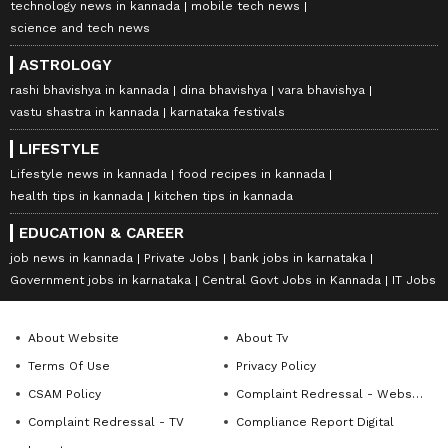
technology news in kannada
mobile tech news
science and tech news
ASTROLOGY
rashi bhavishya in kannada
dina bhavishya
vara bhavishya
vastu shastra in kannada
karnataka festivals
LIFESTYLE
Lifestyle news in kannada
food recipes in kannada
health tips in kannada
kitchen tips in kannada
EDUCATION & CAREER
job news in kannada
Private Jobs
bank jobs in karnataka
Government jobs in karnataka
Central Govt Jobs in Kannada
IT Jobs
About Website
About Tv
Terms Of Use
Privacy Policy
CSAM Policy
Complaint Redressal - Website
Complaint Redressal - TV
Compliance Report Digital