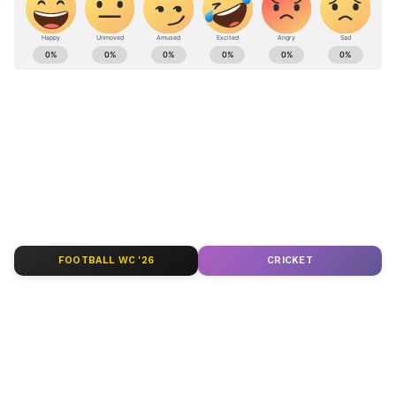
ಕರ್ನಾಟಕ, ಭಾರತ (
India News
) ಮತ್ತು ಜಗತ್ತಿನ
ಕ್ಷಣಕ್ಷಣದ ಕನ್ನಡ ಸುದ್ದಿ (
Kannada News
)
ಅಪ್ಡೇಟ್‌ಗಳಿಗಾಗಿ ಏಷ್ಯಾನೆಟ್ ಸುವರ್ಣ ನ್ಯೂಸ್‌ ಫಾಲೋ
ಮಾಡಿ. ಬ್ರೇಕಿಂಗ್ ಸುದ್ದಿ (
Latest Kannada News
),
ವಿಶೇಷ ವರದಿಗಳು ಮತ್ತು ನೇರ ಪ್ರಸಾರಗಳೊಂದಿಗೆ
(
kannada news live
) ಸಂಪೂರ್ಣ ಮಾಹಿತಿ ಒಂದೇ
ಕ್ಲಿಕ್‌ನಲ್ಲಿ ಲಭ್ಯ. ಏಷ್ಯಾನೆಟ್ ಸುವರ್ಣ ನ್ಯೂಸ್ ಅಧಿಕೃತ
ಆ್ಯಪ್ ಡೌನ್‌ಲೋಡ್ ಮಾಡಿ ಹಾಗು ಎಲ್ಲಾ ಅಪ್‌ಡೇಟ್
ಗಳನ್ನು ಪಡೆಯಿರಿ
FOOTBALL WC '26
CRICKET
ABOUT THE AUTHOR
BK Ashwin
BA
ಉತ್ತರ ಪ್ರದೇಶ
ಬಿಹಾರ
ದಯಾನಿಧಿ ಮಾರನ್
ದ್ರಾವಿಡ ಮುನ್ನೇತ್ರ ಕಳಗಂ