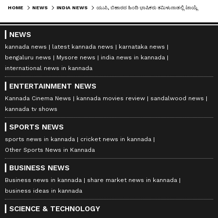
HOME
NEWS
INDIA NEWS
ಯುಪಿ, ಬಿಹಾರದ ಹಿಂದಿ ಭಾಷಿಕರು ತಮಿಳುನಾಡಲ್ಲಿ ಟಾಯ್ಲೆಟ್‌ ಕ್ಲೀನ್‌ ಮಾಡ್ತಾರೆ: ವಿವಾದದ ಕಿಡಿ ಹೊತ್ತಿಸಿದ ದಯಾನಿಧಿ ಮಾರನ್
NEWS
kannada news
latest kannada news
karnataka news
bengaluru news
Mysore news
india news in kannada
international news in kannada
ENTERTAINMENT NEWS
Kannada Cinema News
kannada movies review
sandalwood news
kannada tv shows
SPORTS NEWS
sports news in kannada
cricket news in kannada
Other Sports News in Kannada
BUSINESS NEWS
Business news in kannada
share market news in kannada
business ideas in kannada
SCIENCE & TECHNOLOGY