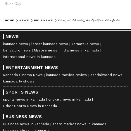
HOME
NEWS
INDIA NEWS
ಕೆನಡಾ, ಅಮೆರಿಕೆ ಆಯ್ತು, ಈಗ ಬ್ರಿಟನ್‌ನಿಂದ ಖಲಿಸ್ತಾನಿ ಬೆಂಬಲಿಗರಿಗೆ ರಕ್ಷಣೆ? ಯುಕೆ ಮಿನಿಸ್ಟರ್ ಹೇಳಿದ್ದೇನು?
NEWS
kannada news
latest kannada news
karnataka news
bengaluru news
Mysore news
india news in kannada
international news in kannada
ENTERTAINMENT NEWS
Kannada Cinema News
kannada movies review
sandalwood news
kannada tv shows
SPORTS NEWS
sports news in kannada
cricket news in kannada
Other Sports News in Kannada
BUSINESS NEWS
Business news in kannada
share market news in kannada
business ideas in kannada