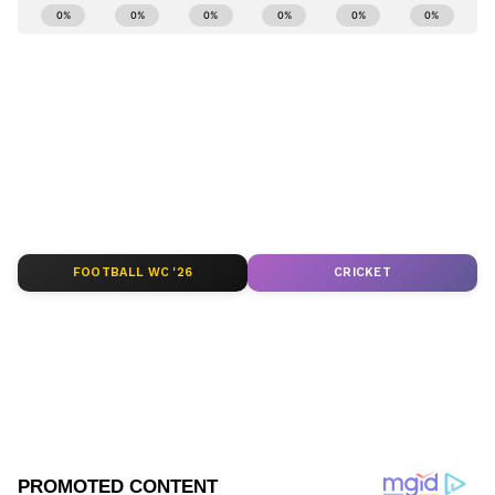
ಕರ್ನಾಟಕ, ಭಾರತ (
India News
) ಮತ್ತು ಜಗತ್ತಿನ
ಕ್ಷಣಕ್ಷಣದ ಕನ್ನಡ ಸುದ್ದಿ (
Kannada News
)
ಅಪ್ಡೇಟ್‌ಗಳಿಗಾಗಿ ಏಷ್ಯಾನೆಟ್ ಸುವರ್ಣ ನ್ಯೂಸ್‌ ಫಾಲೋ
ಮಾಡಿ. ಬ್ರೇಕಿಂಗ್ ಸುದ್ದಿ (
Latest Kannada News
),
ವಿಶೇಷ ವರದಿಗಳು ಮತ್ತು ನೇರ ಪ್ರಸಾರಗಳೊಂದಿಗೆ
(
kannada news live
) ಸಂಪೂರ್ಣ ಮಾಹಿತಿ ಒಂದೇ
ಕ್ಲಿಕ್‌ನಲ್ಲಿ ಲಭ್ಯ. ಏಷ್ಯಾನೆಟ್ ಸುವರ್ಣ ನ್ಯೂಸ್ ಅಧಿಕೃತ
ಆ್ಯಪ್ ಡೌನ್‌ಲೋಡ್ ಮಾಡಿ ಹಾಗು ಎಲ್ಲಾ ಅಪ್‌ಡೇಟ್
ಗಳನ್ನು ಪಡೆಯಿರಿ
FOOTBALL WC '26
CRICKET
ABOUT THE AUTHOR
Kannadaprabha News
KN
1967ರ ನವೆಂಬರ್ 4ರಂದು ಆರಂಭವಾದ ಕನ್ನಡಪ್ರಭ ಕನ್ನಡ
ಪತ್ರಿಕೋದ್ಯಮದಲ್ಲಿಯೇ ವಿಶೇಷ ಛಾಪು ಮೂಡಿಸಿದ ಕನ್ನಡ ದಿನ
ಪತ್ರಿಕೆ. ದೇಶ, ವಿದೇಶ, ವಾಣಿಜ್ಯ, ಕ್ರೀಡೆ, ಮನೋರಂಜನೆ ಸೇರಿ
ವೈವಿಧ್ಯಮಯ ಸುದ್ದಿಗಳ ಹೂರಣ ಹೊತ್ತು ತರುವ ಕನ್ನಡಪ್ರಭ,
ಭಾರತ
ಕನ್ನಡಿಗರ ಅಸ್ಮಿತೆಯ ಸಂಕೇತ. ಸದಾ ಕರುನಾಡು, ನುಡಿ, ಸಂಸ್ಕೃತಿ
ಕಿರುಕುಳ
ಪರ ಧ್ವನಿ ಎತ್ತುವ ಕನ್ನಡಪ್ರಭ ದಿನ ಪತ್ರಿಕೆಯಲ್ಲಿ ಪ್ರಕಟಗೊಳ್ಳುವ
ಸುದ್ದಿಗಳು ಸುವರ್ಣ ನ್ಯೂಸ್ ವೆಬ್‌ಸೈಟಲ್ಲೂ ಲಭ್ಯ.