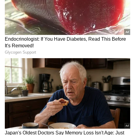
RECOMMENDED STORIES
‘ಸಿಖ್ ಫೆಡರೇಶನ್‌’ಗೆ ಪತ್ರ ಬರೆದಿರುವ ಸಚಿವ ಜಾರ್ವಿಸ್‌,
ಅವರಿಗೆ ರಕ್ಷಣೆಯ ಭರವಸೆ ನೀಡಿದ್ದಾರೆ.
ಜುಲೈ 20ಕ್ಕೆ ಡೆಡ್‌ಲೈನ್ ಕೊಟ್ಟ
ಉಪವಾಸವಿದ್ದು ಸಾಮಾನ್ಯ
ಸೋನಮ್ ವಾಂಗ್ಚುಕ್, ಮಧ್ಯ
ಮನುಷ್ಯ ಎಷ್ಟು ದಿನ ಇರಬಲ್ಲ?
ಪ್ರವೇಶಿಸಿದ ದೆಹಲಿ ಹೈಕೋರ್ಟ್
ಬಳಿಕ ದೇಹದಲ್ಲಿ ಆಗೋದೇನು?
ವಿಜ್ಞಾನ ಹೇಳುವುದೇನು