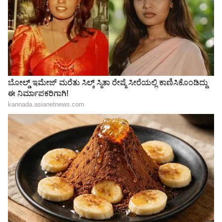
"ರಾಜಕೀಯ ಬೇಡ, ಸಿನಿಮಾನೇ ಪ್ರಾಣ":
ಕನಕೋತ್ಸವದಲ್ಲಿ ರಿಷಬ್ ಶೆಟ್ಟಿ | Rishab
Shetty speech | Suvarna News
ಶೇ.50 ರಿಂದ ಶೇ.18 ಕ್ಕೆ TAX ಇಳಿಕೆ: ಮೋದಿ-
ಟ್ರಂಪ್ ಐತಿಹಾಸಿಕ ಒಪ್ಪಂದ | India US
Trade Deal | Party Rounds
ಆಗಂತುಕನ ಟಾರ್ಗೆಟ್ ಆಗಿದ್ದು ಪಂಜಾಬಿನ ಮಾಜಿ
ಡಿಸಿಎಂ: ಗುಂಡಿಟ್ಟವನು ಖಲಿಸ್ತಾನಿಯೋ,
ಪಾಕಿಸ್ತಾನಿಯೋ?