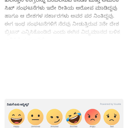
ಖಲಿಸ್ತಾನಿ ಉಗ್ರರನ್ನು ಬೆಂಬಲಿಸುವ ಕೆನಡಾ ಮತ್ತು ಅಮೆರಿಕ
ಸಿಖ್ ಸಂಘಟನೆಗಳು ಇದೇ ರೀತಿಯ ಆರೋಪ ಮಾಡಿದ್ದವು
ಹಾಗೂ ಆ ದೇಶಗಳ ಸರ್ಕಾರಗಳು ಅವರ ಪರ ನಿಂತಿದ್ದವು.
ಈಗ ಇಂಥ ಸಂಘಟನೆಗಳಿಗೆ ನೆರವು ನೀಡುತ್ತಿರುವ 3ನೇ ದೇಶ
ಬ್ರಿಟನ್‌ ಎನ್ನಿಸಿಕೊಂಡಿದೆ ಎಂದು ಈಗಿನ ವಿದ್ಯಮಾನದ ಬಳಿಕ
ಅನಿಸಿಕೆ ವ್ಯಕ್ತವಾಗಿದೆ.
LATEST VIDEOS
ಆಗಿದ್ಧೇನು?: