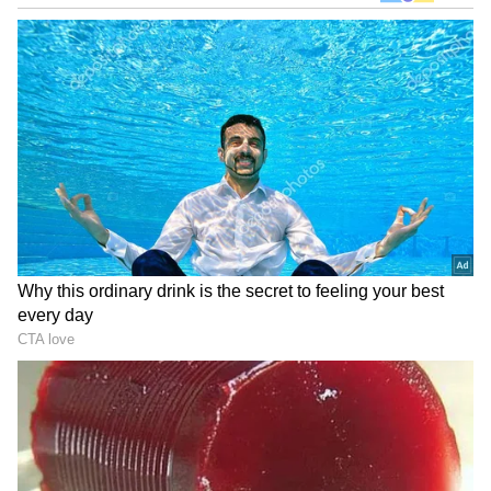
ಸುಖ್‌ಬೀರ್‌ ಸಿಂಗ್‌ ಬಾದಲ್‌ ಕೊಲೆ ಯತ್ನ; ಉಗ್ರ
ನಾರಾಯಣ ಸಿಂಗ್‌ಗೆ ಖಲಿಸ್ತಾನಿ ಲಿಂಕ್​​?
ಭಾರತ ಸರ್ಕಾರದೊಂದಿಗೆ ಸಂಬಂಧ ಹೊಂದಿರುವ
ಅಧಿಕಾರಿಗಳು ಬ್ರಿಟನ್‌ ವಿಮಾನ ನಿಲ್ದಾಣಗಳಲ್ಲಿ ನಮ್ಮನ್ನು
ಪ್ರಶ್ನಿಸುತ್ತಿದ್ದಾರೆ ಎಂದು ಸಿಖ್ಖರು ದೂರಿದ್ದರು. ಈ ಸಂಬಂಧ
ಖಲಿಸ್ತಾನಿ ಅಂಗಸಂಸ್ಥೆಗಳೊಂದಿಗೆ ನಂಟು ಹೊಂದಿರುವ
DOWNLOAD APP