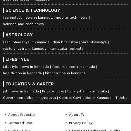
SCIENCE & TECHNOLOGY
technology news in kannada
mobile tech news
science and tech news
ASTROLOGY
rashi bhavishya in kannada
dina bhavishya
vara bhavishya
vastu shastra in kannada
karnataka festivals
LIFESTYLE
Lifestyle news in kannada
food recipes in kannada
health tips in kannada
kitchen tips in kannada
EDUCATION & CAREER
job news in kannada
Private Jobs
bank jobs in karnataka
Government jobs in karnataka
Central Govt Jobs in Kannada
IT Jobs
About Website
About Tv
Terms Of Use
Privacy Policy