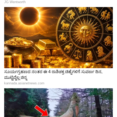
LATEST VIDEOS
"ರಾಜಕೀಯ ಬೇಡ, ಸಿನಿಮಾನೇ ಪ್ರಾಣ":
ಕನಕೋತ್ಸವದಲ್ಲಿ ರಿಷಬ್ ಶೆಟ್ಟಿ | Rishab
Shetty speech | Suvarna News
ಶೇ.50 ರಿಂದ ಶೇ.18 ಕ್ಕೆ TAX ಇಳಿಕೆ: ಮೋದಿ-
ಟ್ರಂಪ್ ಐತಿಹಾಸಿಕ ಒಪ್ಪಂದ | India US
Trade Deal | Party Rounds