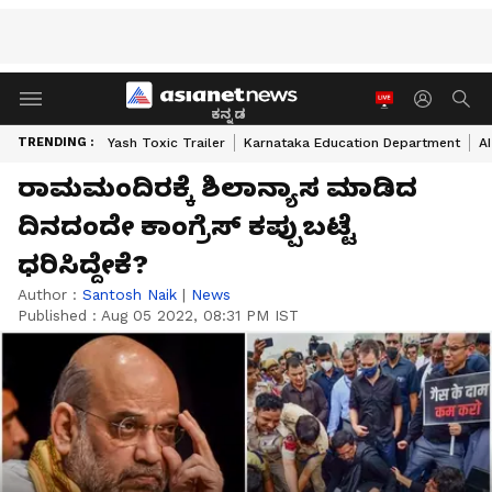
ಕನ್ನಡ
TRENDING :
Yash Toxic Trailer
Karnataka Education Department
A
ರಾಮಮಂದಿರಕ್ಕೆ ಶಿಲಾನ್ಯಾಸ ಮಾಡಿದ
ದಿನದಂದೇ ಕಾಂಗ್ರೆಸ್‌ ಕಪ್ಪುಬಟ್ಟೆ
ಧರಿಸಿದ್ದೇಕೆ?
Author :
Santosh Naik
|
News
Published :
Aug 05 2022, 08:31 PM IST