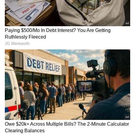
ವಿಶ್ವದ ಗಮನ ಸೆಳೆದ ನೀತಾ
ಪ್ರಧಾನಿ ನಿವಾಸದ ಬಳಿ 'ಕೈ'
ಅಂಬಾನಿಯ ನೀಲಿ ಬಣ್ಣದ
ನಾಯಕರ ಭಾರಿ ಹೈಡ್ರಾಮಾ; ನೆಲದ
ಕಾಂಜೀವರಂ ಚಿನ್ನದ ಸೀರೆ:
ಮೇಲೆ ಮಲಗಿ ಪ್ರತಿಭಟಿಸಿದ
ಏನಿದರ ವಿಶೇಷತೆ
ರಾಹುಲ್ ಗಾಂಧಿ ವಶಕ್ಕೆ!