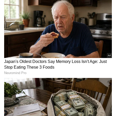
DOWNLOAD APP
RECOMMENDED STORIES
Delhi Protest: ಸುಮ್ಮನೆ
ಹನಿಮೂನ್​ ಹಂತಕಿ ಸೋನಂ
ಹೊರಟಿದ್ದೆ, ಬೈದು ಫೋನ್
ರಘುವಂಶಿಗೆ ಎರಡು ಆಯ್ಕೆ ಕೊಟ್ಟ
ಒಡೆದ್ರು! ಜಂತರ್ ಮಂತರ್‌ನಲ್ಲಿ
ಸುಪ್ರೀಂ ಕೋರ್ಟ್​: ಏನದು?
ಕಣ್ಣೀರಿಟ್ಟ ಯುವಕನ ಕರುಣಾಜನಕ
ಮುಂದೇನು
ಕಥೆ!