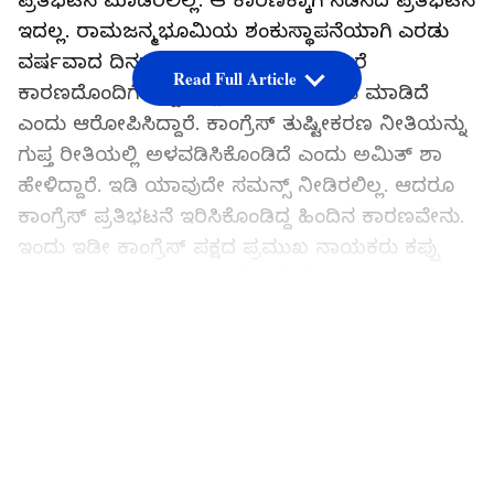
ಪ್ರತಿಭಟನೆ ಮಾಡಿರಲಿಲ್ಲ. ಆ ಕಾರಣಕ್ಕಾಗಿ ನಡೆಸಿದ ಪ್ರತಿಭಟನೆ
ಇದಲ್ಲ. ರಾಮಜನ್ಮಭೂಮಿಯ ಶಂಕುಸ್ಥಾಪನೆಯಾಗಿ ಎರಡು
ವರ್ಷವಾದ ದಿನದ ಹಿನ್ನಲೆ ಇರಿಸಿಕೊಂಡು, ಬೇರೆ
Read Full Article
ಕಾರಣದೊಂದಿಗೆ ಕಪ್ಪು ಪಟ್ಟಿ ಧರಿಸಿ ಪ್ರತಿಭಟನೆ ಮಾಡಿದೆ
ಎಂದು ಆರೋಪಿಸಿದ್ದಾರೆ. ಕಾಂಗ್ರೆಸ್ ತುಷ್ಟೀಕರಣ ನೀತಿಯನ್ನು
ಗುಪ್ತ ರೀತಿಯಲ್ಲಿ ಅಳವಡಿಸಿಕೊಂಡಿದೆ ಎಂದು ಅಮಿತ್ ಶಾ
ಹೇಳಿದ್ದಾರೆ. ಇಡಿ ಯಾವುದೇ ಸಮನ್ಸ್‌ ನೀಡಿರಲಿಲ್ಲ. ಆದರೂ
ಕಾಂಗ್ರೆಸ್‌ ಪ್ರತಿಭಟನೆ ಇರಿಸಿಕೊಂಡಿದ್ದ ಹಿಂದಿನ ಕಾರಣವೇನು.
ಇಂದು ಇಡೀ ಕಾಂಗ್ರೆಸ್‌ ಪಕ್ಷದ ಪ್ರಮುಖ ನಾಯಕರು ಕಪ್ಪು
ಪಟ್ಟಿ ಧರಿಸಿ ಬಂದಿದ್ದರು. ಯಾಕೆಂದರೆ, ನಿರುದ್ಯೋಗ ಅಥವಾ
ಹಣದುಬ್ಬರದ ಕಾರಣಕ್ಕಾಗಿ ನಡೆದ ಪ್ರತಿಭಟನೆ ಇದಲ್ಲ. ಇಡಿ
LATEST VIDEOS
ಸಮನ್ಸ್‌ ಎನ್ನುವ ಹೆಸರಿನಲ್ಲಿ ರಾಮ ಜನ್ಮಭೂಮಿಗೆ
ಶಂಕುಸ್ಥಾಪನೆ ಮಾಡಿ ಎರಡು ವರ್ಷವಾದ ದಿನವನ್ನು ಕರಾಳ
ದಿನವನ್ನಾಗಿ ಆಚರಿಸುವ ಉದ್ದೇಶ ಇದರ ಹಿಂದಿದೆ.
ಶಾಂತಿಯುತ ಪರಿಹಾರವಿತ್ತು, ಆದರೆ ಕಾಂಗ್ರೆಸ್ ಇನ್ನೂ
ಸಂತೋಷವಾಗಿಲ್ಲ. ಈ ರಾಮಮಂದಿರದ ವಿರುದ್ಧ ಪ್ರತಿಭಟನೆ