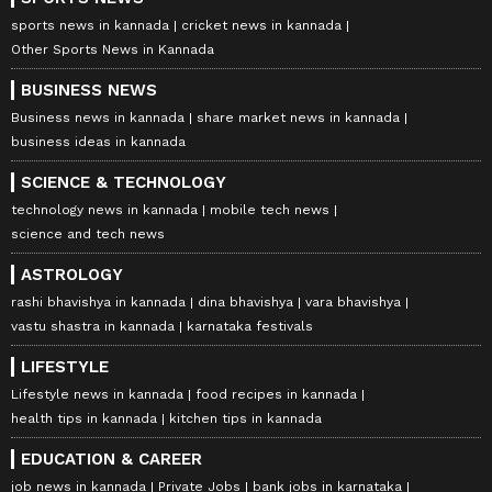
sports news in kannada
cricket news in kannada
Other Sports News in Kannada
BUSINESS NEWS
Business news in kannada
share market news in kannada
business ideas in kannada
SCIENCE & TECHNOLOGY
technology news in kannada
mobile tech news
science and tech news
ASTROLOGY
rashi bhavishya in kannada
dina bhavishya
vara bhavishya
vastu shastra in kannada
karnataka festivals
LIFESTYLE
Lifestyle news in kannada
food recipes in kannada
health tips in kannada
kitchen tips in kannada
EDUCATION & CAREER
job news in kannada
Private Jobs
bank jobs in karnataka