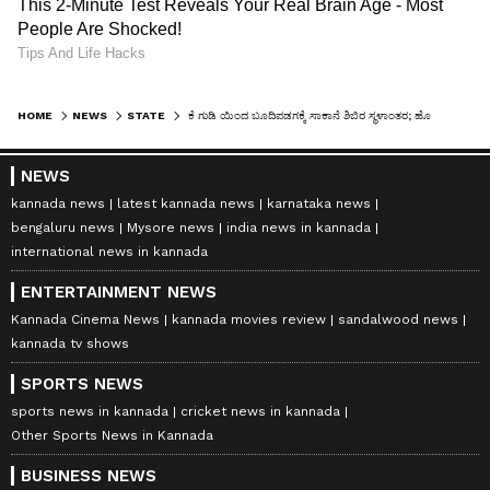
HOME
NEWS
STATE
ಕೆ ಗುಡಿ ಯಿಂದ ಬೂದಿಪಡಗಕ್ಕೆ ಸಾಕಾನೆ ಶಿಬಿರ ಸ್ಥಳಾಂತರ; ಹೊಸ ಸಫಾರಿ ಕೇಂದ್ರ ಆರಂಭಕ್ಕೂ ಚಿಂತನೆ
NEWS
kannada news
latest kannada news
karnataka news
bengaluru news
Mysore news
india news in kannada
international news in kannada
ENTERTAINMENT NEWS
Kannada Cinema News
kannada movies review
sandalwood news
kannada tv shows
SPORTS NEWS
sports news in kannada
cricket news in kannada
Other Sports News in Kannada
BUSINESS NEWS