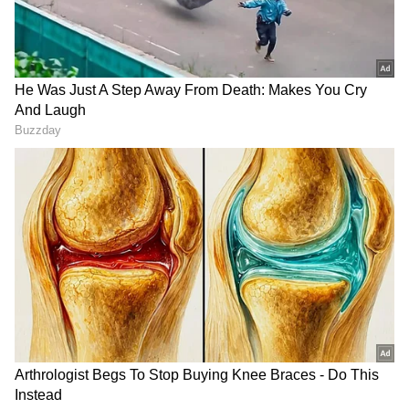
2
5
ನಾಲ್ಕು ವರ್ಷದ ತರುವಾಯ ಉದ್ಘಾಟನೆಗೆ ಸಾಕಾನೆ ಶಿಬಿರ
ಸಜ್ಜಾಗಿದೆ. ಕೆ ಗುಡಿ ಹುಲಿ ಸಂರಕ್ಷಿತಾರಣ್ಯದ ಕೋರ್
ವಲಯದಲ್ಲಿದೆ. ಈ ಹಿನ್ನಲೆ ಅದನ್ನು ಹೊರಭಾಗಕ್ಕೆ ಶಿಪ್ಟ್
ಮಾಡುವಂತೆ ಒತ್ತಾಯ ಕೇಳಿಬಂದಿತ್ತು. ಇದೀಗಾ