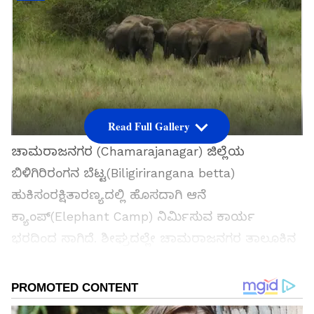
Read Full Gallery
ಚಾಮರಾಜನಗರ (Chamarajanagar) ಜಿಲ್ಲೆಯ
ಬಿಳಿಗಿರಿರಂಗನ ಬೆಟ್ಟ(Biligirirangana betta)
ಹುಕಿಸಂರಕ್ಷಿತಾರಣ್ಯದಲ್ಲಿ ಹೊಸದಾಗಿ ಆನೆ
ಕ್ಯಾಂಪ್(Elephant Camp) ನಿರ್ಮಿಸುವ ಕಾರ್ಯ
ಭರದಿಂದ ಸಾಗಿದೆ. ಶೀಘ್ರದಲ್ಲೇ ಚಾಮರಾಜನಗರ ತಾಲೂಕಿನ
ಬೂದಿಪಡಗ ವಲಯದಲ್ಲಿ ಹೊಸ ಆನೆ ಕ್ಯಾಂಪ್
ಸ್ಥಾಪನೆಯಾಗಲಿದೆ. ಚಾಮರಾಜನಗರ ತಾಲೂಕಿನ ಕೆ
ಗುಡಿಯಲ್ಲಿ ಆನೆ ಶಿಬಿರವಿತ್ತು. ವಿಕೇಂಡ್ ಬಂದ್ರೆ ಸಾಕು