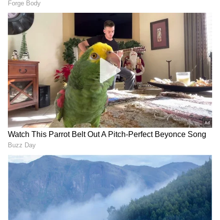
ಚಾಮರಾಜನಗರ ಜಿಲ್ಲೆಯಲ್ಲಿ ಎರಡನೇ ಸಾಕಾನೆ ಶಿಬಿರ
ಬೂದಿಪಡಗದಲ್ಲಿ ನಿರ್ಮಾಣವಾಗ್ತಿದೆ. ದುಬಾರೆ ಮಾದರಿಯಂತೆ
ಆನೆ ಶಿಬಿರ ನಿರ್ಮಾಣದ ಬಳಿಕ ಪ್ರವಾಸಿಗರ ವೀಕ್ಷಣೆಗೆ
ಅವಕಾಶ ಮಾಡಿಕೊಡುವ ಬಗ್ಗೆ ಅರಣ್ಯ ಇಲಾಖೆ ಅಧಿಕಾರಿಗಳು
ಚಿಂತನೆ ನಡೆಸಿದ್ದಾರೆ. ಈಗಾಗ್ಲೇ ಕೆ ಗುಡಿಯಲ್ಲಿ ಒಂದು ಸಾಕಾನೆ
ಇದ್ದು, ಇನ್ನೂ ಎರಡು ಅಥವಾ ಮೂರು ಆನೆಗಳನ್ನು ಬೇರೆ
ಶಿಬಿರದಿಂದ ಕರೆತಂದು ಒಟ್ಟು ನಾಲ್ಕು ಆನೆಗಳೊಂದಿಗೆ ಸಾಕಾನೆ
ಶಿಬಿರ ಆರಂಭಿಸಲು ಚಿಂತಿಸಿದೆ.
3
5