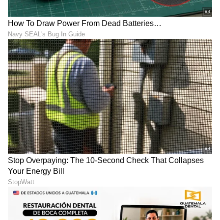
"ರಾಜಕೀಯ ಬೇಡ, ಸಿನಿಮಾನೇ ಪ್ರಾಣ":
ಕನಕೋತ್ಸವದಲ್ಲಿ ರಿಷಬ್ ಶೆಟ್ಟಿ | Rishab
Shetty speech | Suvarna News
ಶೇ.50 ರಿಂದ ಶೇ.18 ಕ್ಕೆ TAX ಇಳಿಕೆ: ಮೋದಿ-
ಟ್ರಂಪ್ ಐತಿಹಾಸಿಕ ಒಪ್ಪಂದ | India US
Trade Deal | Party Rounds