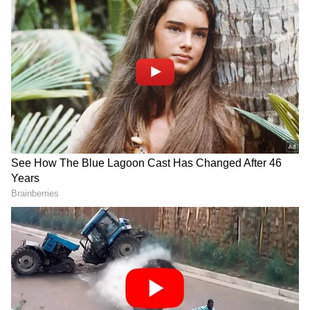
ಸಾವಿರಾರು ಪ್ರವಾಸಿಗರ ದಂಡೆ ಕೆ.ಗುಡಿ ಗೆ ಹರಿದು ಬರುತ್ತೆ.
ಆದರೆ ಕಳೆದ ಬಿಜೆಪಿ ಸರ್ಕಾರದ ಅವಧಿಯಲ್ಲಿ
ಬೂದಿಪಡಗದಲ್ಲಿ ಸಾಕಾನೆ ಶಿಬಿರ ನಿರ್ಮಾಣ ಸಂಬಂಧ
ಬಜೆಟ್ ನಲ್ಲಿ ಘೋಷಣೆ ಮಾಡಿದ್ದರು.
ಸಮಗ್ರ ಸುದ್ದಿ ಮೂಲವನ್ನಾಗಿ asianet suvarna news ಅನ್ನು
ಆಯ್ಕೆ ಮಾಡಿಕೊಳ್ಳಿ