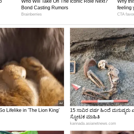
ಿರತೆ ಕೊಂದು ಹಾಕಿತು
ೆ ಎತ್ತಿಕೊಂಡು ಹೊಯ್ತು. ನಾವು ಬೆದರಿಸಿದ್ರು ಮಗುವನ್ನು
್ನ ಕಣ್ಮುಂದೆಯೇ ಸತ್ತು ಹೋಗಿದ್ದಾನೆ ಎಂದು ಹರ್ಷಿತ್ ತಾಯಿ