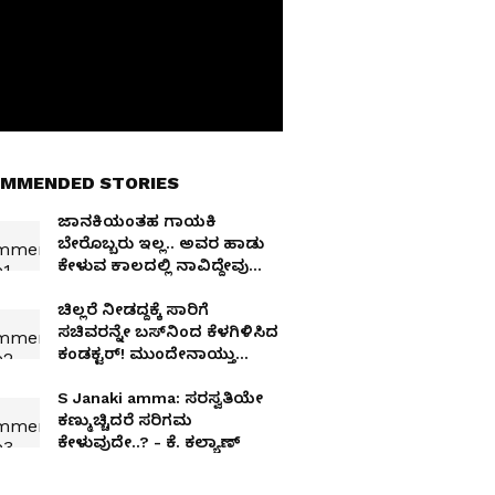
MMENDED STORIES
ಜಾನಕಿಯಂತಹ ಗಾಯಕಿ
ಬೇರೊಬ್ಬರು ಇಲ್ಲ.. ಅವರ ಹಾಡು
ಕೇಳುವ ಕಾಲದಲ್ಲಿ ನಾವಿದ್ದೇವು
ಅನ್ನುವುದೇ ಅದೃಷ್ಟ: -
ಅನಂತನಾಗ್
ಚಿಲ್ಲರೆ ನೀಡದ್ದಕ್ಕೆ ಸಾರಿಗೆ
ಸಚಿವರನ್ನೇ ಬಸ್‌ನಿಂದ ಕೆಳಗಿಳಿಸಿದ
ಕಂಡಕ್ಟರ್! ಮುಂದೇನಾಯ್ತು
ನೋಡಿ
S Janaki amma: ಸರಸ್ವತಿಯೇ
ಕಣ್ಮುಚ್ಚಿದರೆ ಸರಿಗಮ
ಕೇಳುವುದೇ..? - ಕೆ. ಕಲ್ಯಾಣ್