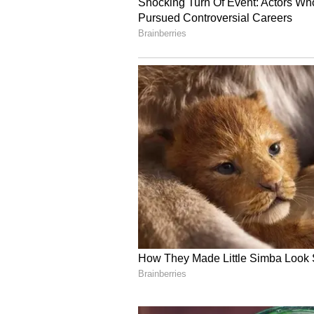
Image Credit :
Asianet News
ಕಣ್ಣ ಮುಂದೆ ನನ್ನ ಮಗುವನ್ನು ಚ
ನನ್ನ ಕಣ್ಣ ಮುಂದೆಯೇ ನನ್ನ ಮಗುವನ್ನು ಚಿರತ
ಹೊತ್ತೊಯ್ದು ಕೊಂದು ಹಾಕಿದೆ. ನನ್ನ ಮಗ ನನ
ಪವಿತ್ರ ಕಣ್ಣೀರು ಹಾಕಿದ್ದಾರೆ.