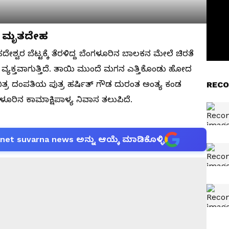
ಿದ ಮೃತದೇಹ
್ವರ ಬೆಟ್ಟಕ್ಕೆ ತೆರಳಿದ್ದ ಬೆಂಗಳೂರಿನ ಬಾಲಕನ ಮೇಲೆ ಚಿರತೆ
 ವ್ಯಕ್ತವಾಗುತ್ತಿದೆ. ತಾಯಿ ಮುಂದೆ ಮಗನ ಎತ್ತಿಕೊಂಡು ಹೋದ
ಿತ್ರ ದಂಪತಿಯ ಪುತ್ರ ಹರ್ಷಿತ್ ಗೌಡ ದುರಂತ ಅಂತ್ಯ ಕಂಡ
RECO
ಿನ ಕಾಮಾಕ್ಷಿಪಾಳ್ಯ ನಿವಾಸ ತಲುಪಿದೆ.
anet suvarna news ಅನ್ನು ಆಯ್ಕೆ ಮಾಡಿಕೊಳ್ಳಿ