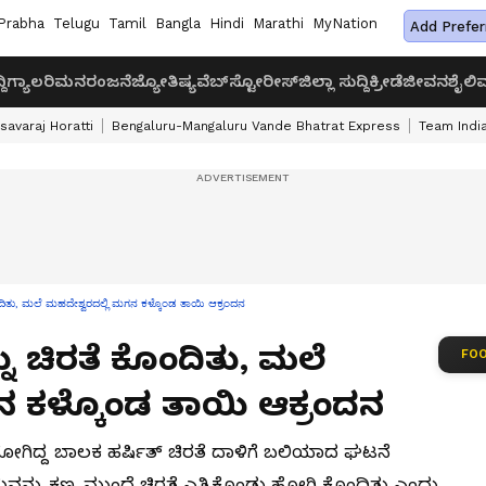
Prabha
Telugu
Tamil
Bangla
Hindi
Marathi
MyNation
Add Prefer
ದಿ
ಗ್ಯಾಲರಿ
ಮನರಂಜನೆ
ಜ್ಯೋತಿಷ್ಯ
ವೆಬ್‌ಸ್ಟೋರೀಸ್
ಜಿಲ್ಲಾ ಸುದ್ದಿ
ಕ್ರೀಡೆ
ಜೀವನಶೈಲಿ
ವ
savaraj Horatti
Bengaluru-Mangaluru Vande Bhatrat Express
Team India
ಂದಿತು, ಮಲೆ ಮಹದೇಶ್ವರದಲ್ಲಿ ಮಗನ ಕಳ್ಕೊಂಡ ತಾಯಿ ಆಕ್ರಂದನ
ು ಚಿರತೆ ಕೊಂದಿತು, ಮಲೆ
FOO
ನ ಕಳ್ಕೊಂಡ ತಾಯಿ ಆಕ್ರಂದನ
ಹೋಗಿದ್ದ ಬಾಲಕ ಹರ್ಷಿತ್ ಚಿರತೆ ದಾಳಿಗೆ ಬಲಿಯಾದ ಘಟನೆ
 ಮಗುವನ್ನು ಕಣ್ಣ ಮುಂದೆ ಚಿರತೆ ಎತ್ತಿಕೊಂಡು ಹೋಗಿ ಕೊಂದಿತು ಎಂದು