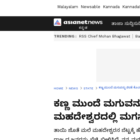
Malayalam
Newsable
Kannada
Kannada
ತಾಜಾ ಸುದ್ದಿ
ಸುದ್
TRENDING :
RSS Chief Mohan Bhagawat
Ba
ಕಣ್ಣ ಮುಂದೆ ಮಗುವನ್ನು ಚಿರತೆ ಕೊ
HOME
NEWS
STATE
ಕಣ್ಣ ಮುಂದೆ ಮಗುವನ್ನ
ಮಹದೇಶ್ವರದಲ್ಲಿ ಮಗ
ತಾಯಿ ಜೊತೆ ಮಲೆ ಮಹದೇಶ್ವರನ ಬೆಟ್ಟಕ್ಕೆ 
ರಾಜ್ಯದ ಜನರನ್ನು ಬೆಚ್ಚಿ ಬೀಳಿಸಿದೆ. ನನ್ನ