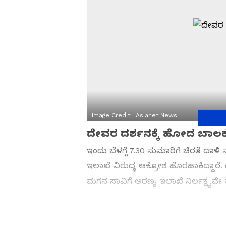
Image Credit :
Asianet News
ದೇವರ ದರ್ಶನಕ್ಕೆ ಹೋದ ಬಾಲ
ಇಂದು ಬೆಳಗ್ಗೆ 7.30 ಸುಮಾರಿಗೆ ಚಿರತೆ ದಾ
ಇಲಾಖೆ ವಿರುದ್ಧ ಆಕ್ರೋಶ ಹೊರಹಾಕಿದ್ದಾರೆ. 
ಮಗನ ಸಾವಿಗೆ ಅರಣ್ಯ ಇಲಾಖೆ ನಿರ್ಲಕ್ಷ್ಯವ
Related Articles