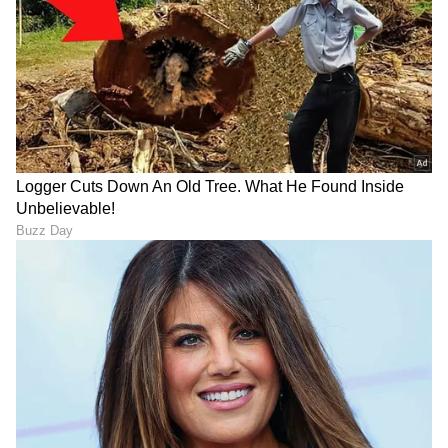
ಕಡಲತೀರಕ್ಕೆ ಬಂದು ಬಿದ್ದ
ಹೊಸೂರಿನಲ್ಲಿ ಬೃಹತ್ 1.6 ಲಕ್ಷ
ಕುತೂಹಲಕಾರಿ ಬೃಹತ್
'ಏರೋಸ್ಪೇಸ್-ಡಿಫೆನ್ಸ್' ಘಟಕ
ಗೋಳಗಳು, ವಿಷಕಾರಿ
ನಿರ್ಮಾಣಕ್ಕೆ ಬೆಂಗಳೂರಿನ ಹಿಕಲ್
ರಾಸಾಯನಿಕಗಳ ಎಚ್ಚರಿಕೆ
ಟೆಕ್ನಾಲಜೀಸ್ ಚಾಲನೆ!
ನೋಡೋದು ಬೇಕಿಲ್ಲ, ಈ ವಾಸನೆ
ಗರ್ಭದಲ್ಲಿ 120 ದಿನ, ಹುಟ್ಟಿದಾಗ
ಬಂದರೆ ನಿಮ್ಮ ಮನೆಯಲ್ಲಿ ಹಾವು
ಬಲಹೀನ,ಕಣ್ಣೂ ಕಾಣಿಸಲ್ಲ...
ಇದೆ ಎಂದರ್ಥ
ಆದರೂ ಸಿಂಹದ ಮರಿಗಳು
ಶಕ್ತಿಶಾಲಿಗಳಾಗುವುದು ಹೇಗೆ?
LATEST VIDEOS
"ರಾಜಕೀಯ ಬೇಡ, ಸಿನಿಮಾನೇ ಪ್ರಾಣ":