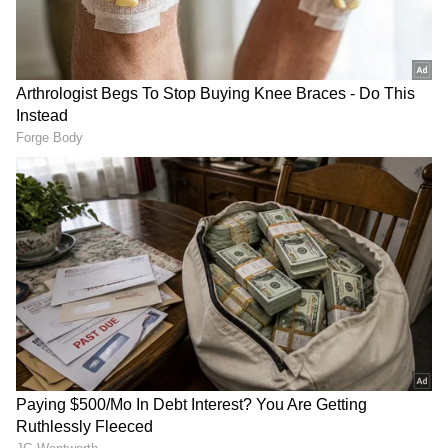
ಸಮಯವನ್ನು ಬಳಸಿಕೊಂಡು 2017 ರಲ್ಲಿ
ಕಂಡುಹಿಡಿಯಲಾಯಿತು, ಆದರೆ ಜೇಮ್ಸ್ ವೆಬ್ ಬಾಹ್ಯಾಕಾಶ
ದೂರದರ್ಶಕವು ಇತ್ತೀಚೆಗೆ ಅದರ ವಾತಾವರಣದ ವಿವರವಾದ
ಅಧ್ಯಯನವನ್ನು ನಡೆಸಿತು.