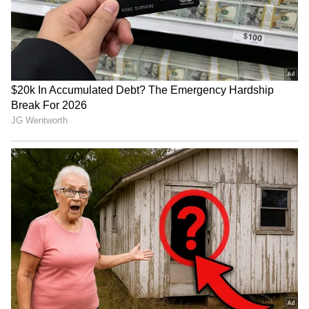
Image Credit :
Getty
ಈ ಗ್ರಹ ಎಷ್ಟು ದೊಡ್ಡದಾಗಿದೆ?
ಈ ಗ್ರಹವು ನಮ್ಮ ಸೌರವ್ಯೂಹದ ಅತಿದೊಡ್ಡ ಗ್ರಹವಾದ
ಗುರುಗ್ರಹದ ಗಾತ್ರದಲ್ಲಿದೆ. ಆದರೆ, ಇದರ ವಿಶಿಷ್ಟ ವಾತಾವರಣ
ಮತ್ತು ಸಂಯೋಜನೆಯು ಇದನ್ನು ನಿಗೂಢವಾಗಿಸುತ್ತದೆ. ಇದು
"ಸತ್ತ ನಕ್ಷತ್ರ"ದ ಸುತ್ತ ಸುತ್ತುವುದರಿಂದ, ಆ ಗ್ರಹವು ಅತ್ಯಂತ
ಬಿಸಿ ಮತ್ತು ಅಪಾಯಕಾರಿಯಾಗಿರುತ್ತವೆ. ಅಷ್ಟೇ ಅಲ್ಲ ಈ
ಗ್ರಹದ ವಾತಾವರಣವು ಸಂಪೂರ್ಣವಾಗಿ ಇಂಗಾಲ ಮತ್ತು
ಹೀಲಿಯಂನಿಂದ ಕೂಡಿದೆ. ಭೂಮಿಯಂತಹ ಗ್ರಹಗಳಲ್ಲಿ
ಸಾಮಾನ್ಯವಾಗಿ ಕಂಡುಬರುವ ಆಮ್ಲಜನಕ ಮತ್ತು
ಸಾರಜನಕದಂತಹ ಅಂಶಗಳು ಅಲ್ಲಿ ಇರುವುದಿಲ್ಲ. ವಿಜ್ಞಾನಿಗಳ
ಪ್ರಕಾರ, ವಾತಾವರಣವು ಮಸಿ ಅಥವಾ ಹೊಗೆಯಂತಹ