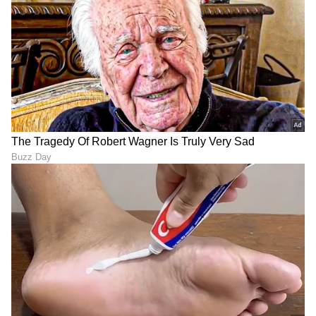
ಸಿಗಲಿದೆ. ಟೆಕ್‌ ಎಕ್ಸ್‌ಪ್ಲೇನರ್ಸ್‌ ಹಾಗೂ ಗ್ಯಾಜೆಟ್‌ ಡೆಮೋ
ವಿಡಿಯೋಗಳು ಕೂಡ ನೀವು ಕಾಣಬಹುದು.
ABOUT THE AUTHOR
Pavna Das
PD
ಮೂಲತಃ ಮಂಗಳೂರಿನವಳು. ಮಂಗಳೂರು ವಿಶ್ವವಿದ್ಯಾನಿಲಯದ
ಪತ್ರಿಕೋದ್ಯಮದ ಸ್ನಾತಕೋತ್ತರ ಪದವಿ . ಕಳೆದ 12 ವರ್ಷಗಳಿಂದ
ಪತ್ರಿಕೆ ಹಾಗೂ ಡಿಜಿಟಲ್ ಮಾಧ್ಯಮಗಳಲ್ಲಿ ಕೆಲಸ . ಸುದ್ದಿ ಬಿಡುಗಡೆ,
ಗಲ್ಫ್ ಕನ್ನಡಿಗ, ಈ ಟಿವಿ ಭಾರತ್, ಕನ್ನಡ ನ್ಯೂಸ್ ನೌ,
ಮಳೆ
ವಿಜಯಕರ್ನಾಟಕದಲ್ಲಿ ಕೆಲಸ ಮಾಡಿದ ಅನುಭವ. ಈಗ ಏಷ್ಯಾನೆಟ್
ವೈರಲ್ ಸುದ್ದಿ
ವಜ್ರಗಳು
ವಿಜ್ಞಾನ
ಸುವರ್ಣದಲ್ಲಿ ಫ್ರೀಲಾನ್ಸರ್ . ಮನೋರಂಜನೆ, ಲೈಫ್ ಸ್ಟೈಲ್, ಟ್ರಾವೆಲ್
ಬರವಣಿಗೆ ಇಷ್ಟ.