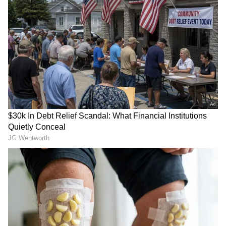
2
6
Image Credit :
Pixabay
ಈ ಗ್ರಹವನ್ನು ಎಲ್ಲಿ ಮತ್ತು ಹೇಗೆ ಕಂಡುಹಿಡಿಯಲಾಯಿತು?
ಬಾಹ್ಯಕಾಶದ ವರದಿ ಮಾಡುವ spacedaily.com ನಲ್ಲಿ
ಪ್ರಕಟವಾದ ವರದಿಯ ಪ್ರಕಾರ, PSR J2322-2650b ಎಂದು
ಕರೆಯಲ್ಪಡುವ ಈ ವಿಶಿಷ್ಟ ಗ್ರಹವು PSR J2322-2650 ಎಂಬ
ಪಲ್ಸರ್ (ದಟ್ಟವಾದ ಸತ್ತ ನಕ್ಷತ್ರ)ನ ಸುತ್ತ ಸುತ್ತುತ್ತದೆ. ಪಲ್ಸರ್
ಒಂದು ಸೂಪರ್ನೋವಾ ಸ್ಫೋಟದಿಂದ ಉಳಿದಿರುವ
ನ್ಯೂಟ್ರಾನ್ ನಕ್ಷತ್ರವಾಗಿದೆ. ಈ ಗ್ರಹವನ್ನು ಪಲ್ಸರ್