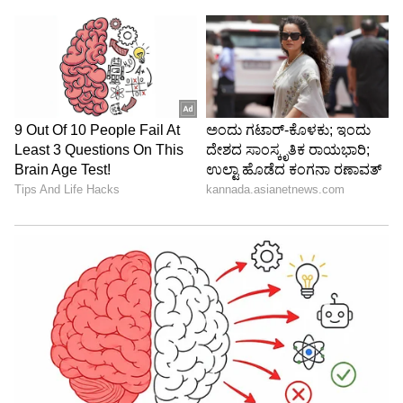
6
Image Credit :
Pixabay
ಈ ಗ್ರಹ ಇಷ್ಟೊಂದು ನಿಗೂಢವಾಗಿರಲು ಕಾರಣವೇನು?
ಈ ಗ್ರಹದ ಸುತ್ತಲಿನ ದೊಡ್ಡ ರಹಸ್ಯವೆಂದರೆ ಅದರ ಮೂಲ.
ಇಂಗಾಲ-ಸಮೃದ್ಧ ಗ್ರಹ ಹೇಗೆ ಉಗಮವಾಯಿತು ಎಂಬುದಕ್ಕೆ
ವಿಜ್ಞಾನಿಗಳಿಗೆ ಇನ್ನೂ ಸ್ಪಷ್ಟ ಮಾಹಿತಿ ಸಿಕ್ಕಿಲ್ಲ. ಇದು ಸಾಮಾನ್ಯ
ಗ್ರಹ ರಚನೆ ಪ್ರಕ್ರಿಯೆಗೆ ಹೊಂದಿಕೆಯಾಗುವುದಿಲ್ಲ ಅಥವಾ
ನಕ್ಷತ್ರದ ಅವಶೇಷದಂತೆ ವರ್ತಿಸುವುದಿಲ್ಲ. ಈ ಗ್ರಹದ
ರಚನೆಯ ಬಗ್ಗೆ ಅನ್ವೇಷಣೆ ನಡೆಸುವುದೇ ವಿಜ್ಞಾನಿಗಳಿಗೆ ದೊಡ್ಡ
ಸವಾಲಾಗಿದೆ.