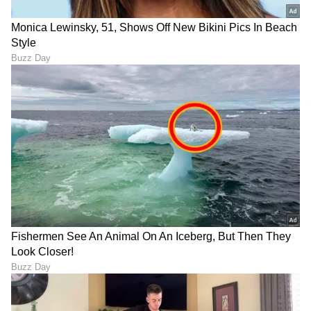
ಕನಕೋತ್ಸವದಲ್ಲಿ ರಿಷಬ್ ಶೆಟ್ಟಿ | Rishab
Shetty speech | Suvarna News
ಶೇ.50 ರಿಂದ ಶೇ.18 ಕ್ಕೆ TAX ಇಳಿಕೆ: ಮೋದಿ-
ಟ್ರಂಪ್ ಐತಿಹಾಸಿಕ ಒಪ್ಪಂದ | India US
Trade Deal | Party Rounds