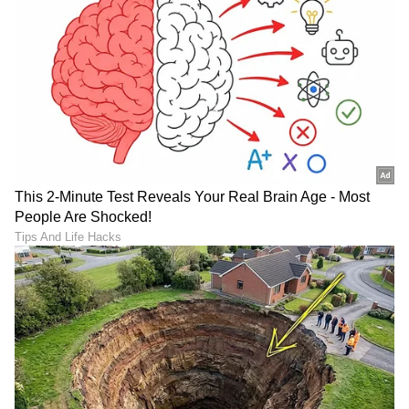
Image Credit :
AI
ಪ್ರಮುಖ ಆವಿಷ್ಕಾರ
ವಿಶ್ವದಲ್ಲಿ ನಮಗೆ ಇನ್ನೂ ತಿಳಿದಿಲ್ಲದಿರುವುದೇ ಬಹಳಷ್ಟಿದೆ
ಎಂದು ಈ ಗ್ರಹವು ನಮಗೆ ಹೇಳುತ್ತದೆ. ಜೇಮ್ಸ್ ವೆಬ್
ಬಾಹ್ಯಾಕಾಶ ದೂರದರ್ಶಕದಂತಹ ತಂತ್ರಜ್ಞಾನವು ಈ ನಿಗೂಢ
ಗ್ರಹಗಳನ್ನು ಅರ್ಥಮಾಡಿಕೊಳ್ಳಲು ನಮಗೆ ಹೊಸ
ಮಾರ್ಗಗಳನ್ನು ನೀಡಿದೆ. ಈ ಆವಿಷ್ಕಾರವು ಬಾಹ್ಯಾಕಾಶ
ವಿಜ್ಞಾನವನ್ನು ಮುನ್ನಡೆಸುವುದಲ್ಲದೆ, ವಿಶ್ವವು ನಾವು
ಭಾವಿಸಿದ್ದಕ್ಕಿಂತ ಹೆಚ್ಚು ವಿಚಿತ್ರ, ನಿಗೂಢ ಮತ್ತು ಅದ್ಭುತವಾಗಿದೆ
ಎಂದು ತೋರಿಸುತ್ತದೆ.
LATEST VIDEOS