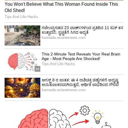
ಕಣಗಳಿಂದ ತುಂಬಿದ್ದು, ಇದು ಅತ್ಯಂತ ವಿಚಿತ್ರವಾಗಿದೆ.
4
6