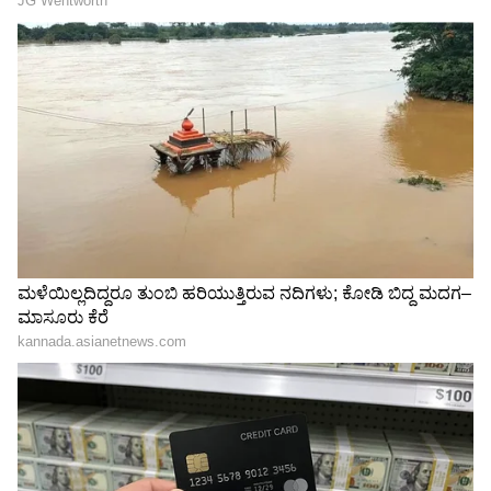
Related Articles
Ghost and Science: ನೀವೆಂದಾದರೂ ದೆವ್ವ
ಕಂಡಿದ್ದೀರಾ? ದೆವ್ವ-ಭೂತಗಳು ಯಾಕಾಗಿ ಕಾಣುತ್ತವೆ
ಗೊತ್ತೇ?
New Planet: ಬಾಹ್ಯಾಕಾಶದಲ್ಲಿ ಮತ್ತೊಂದು
ಭೂಮಿನಾ? ವಿಜ್ಞಾನಿಗಳಿಂದ ಹೊಸ ಗ್ರಹ ಪತ್ತೆ, 146
ಜ್ಯೋತಿರ್ವರ್ಷ ದೂರದಲ್ಲಿದೆ!
3
6