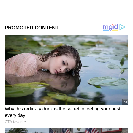
ಮಾಡಿದ್ದಾರೆ.
ಸಮಗ್ರ ಸುದ್ದಿ ಮೂಲವನ್ನಾಗಿ asianet suvarna news ಅನ್ನು
ಆಯ್ಕೆ ಮಾಡಿಕೊಳ್ಳಿ