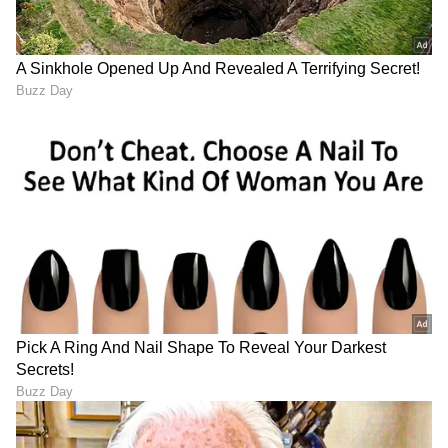
ಸ್ಮಾರ್ಟ್‌ಫೋನ್‌ಗಳು
ಮತ್ತು AI ನಿಂದ ಸೈಬರ್‌ ಭದ್ರತೆ
ಮತ್ತು
ವಿಜ್ಞಾನ
ದ ಪ್ರಗತಿಯವರೆಗೆ ಇತ್ತೀಚಿನ ಟೆಕ್ನಾಲಜಿ
(
Technology News in Kannada
) ಬಗ್ಗೆ
ನಿರಂತರವಾದ ಅಪ್‌ಡೇಟ್‌. ಡಿಜಿಟಲ್ ಟ್ರೆಂಡ್‌ಗಳ ಕುರಿತು
ತಜ್ಞರ ಮಾತುಗಳು, ವಿವರವಾದ ಮಾಹಿತಿ ಮತ್ತು ಬ್ರೇಕಿಂಗ್
ನ್ಯೂಸ್‌ ಸಿಗುವ ಏಕೈಕ ತಾಣ ಏಷ್ಯಾನೆಟ್‌ ಸುವರ್ಣ
ನ್ಯೂಸ್‌. ಹೊಸ
ಗ್ಯಾಜೆಟ್‌
ರಿಲೀಸ್‌ ಆಯ್ತಾ? ಹೊಸ
ಸ್ಟಾರ್ಟ್‌ಅಪ್‌ಗಳು ಬಂದಿದ್ಯಾ? ಭವಿಷ್ಯವನ್ನು ಬದಲಿಸುವ
ಟೆಕ್‌ ಪಾಲಿಸಿ ಯಾವುದು? ಇವುಗಳ ಇಂಚಿಂಚೂ ಮಾಹಿತಿ