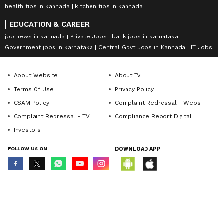
health tips in kannada
kitchen tips in kannada
EDUCATION & CAREER
job news in kannada
Private Jobs
bank jobs in karnataka
Government jobs in karnataka
Central Govt Jobs in Kannada
IT Jobs
About Website
About Tv
Terms Of Use
Privacy Policy
CSAM Policy
Complaint Redressal - Website
Complaint Redressal - TV
Compliance Report Digital
Investors
FOLLOW US ON
DOWNLOAD APP
© Copyright 2026 Asianxt Digital Technologies Private Limited (Formerly
known as Asianet News Media & Entertainment Private Limited) | All Rights
Reserved