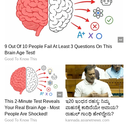
Image Credit :
AI
ವಜ್ರ ಮಳೆ ಹೇಗೆ ಸಾಧ್ಯ?
ಗ್ರಹವು ಅತ್ಯಂತ ಬಿಸಿಯಾಗಿದ್ದು, ಅಗಾಧ ಒತ್ತಡದಲ್ಲಿರುತ್ತದೆ.
ಅಂತಹ ಪರಿಸ್ಥಿತಿಗಳಲ್ಲಿ, ಇಂಗಾಲದ ಡೈಆಕ್ಸೈಡ್‌ನಂತಹ
ಕಣಗಳು ಕ್ರಮೇಣ ಘನೀಕರಿಸಿ ವಜ್ರಗಳಾಗಿ ಗಟ್ಟಿಯಾಗುತ್ತವೆ.
ಅದಕ್ಕಾಗಿಯೇ ವಿಜ್ಞಾನಿಗಳು "ವಜ್ರದ ಮಳೆ" ಇಲ್ಲಿ
ಸಂಭವಿಸಬಹುದು ಎಂದು ಊಹಿಸುತ್ತಾರೆ. ಆದರೆ, ಈ
ವಿದ್ಯಮಾನವನ್ನು ಇನ್ನೂ ನೇರವಾಗಿ ಗಮನಿಸಲಾಗಿಲ್ಲ, ಆದರೆ
ವೈಜ್ಞಾನಿಕ ವಿಶ್ಲೇಷಣೆಯನ್ನು ಆಧರಿಸಿದೆ.
5