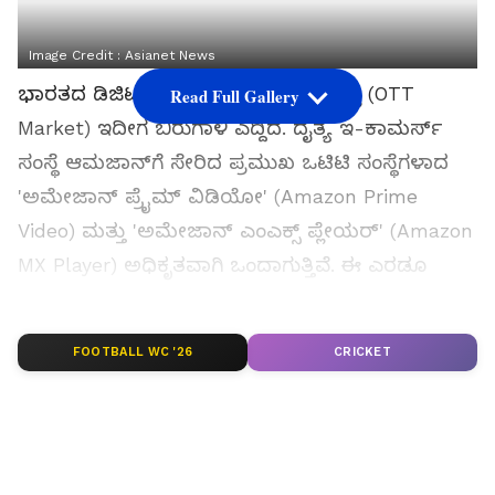
Image Credit :
Asianet News
ಭಾರತದ ಡಿಜಿಟಲ್ ಮನರಂಜನಾ ಲೋಕದಲ್ಲಿ (OTT
Read Full Gallery
Market) ಇದೀಗ ಬಿರುಗಾಳಿ ಎದ್ದಿದೆ. ದೈತ್ಯ ಇ-ಕಾಮರ್ಸ್
ಸಂಸ್ಥೆ ಆಮಜಾನ್‌ಗೆ ಸೇರಿದ ಪ್ರಮುಖ ಒಟಿಟಿ ಸಂಸ್ಥೆಗಳಾದ
'ಅಮೇಜಾನ್‌ ಪ್ರೈಮ್ ವಿಡಿಯೋ' (Amazon Prime
Video) ಮತ್ತು 'ಅಮೇಜಾನ್ ಎಂಎಕ್ಸ್ ಪ್ಲೇಯರ್' (Amazon
MX Player) ಅಧಿಕೃತವಾಗಿ ಒಂದಾಗುತ್ತಿವೆ. ಈ ಎರಡೂ
ಸ್ಟ್ರೀಮಿಂಗ್ ಸೇವೆಗಳನ್ನು ಒಂದೇ ಸೂರಿನಡಿ ತರಲು ಕಂಪನಿ
ನಿರ್ಧರಿಸಿದ್ದು, ಈ ವಿಲೀನದೊಂದಿಗೆ ಭಾರತದಲ್ಲಿ ಅತಿ ಹೆಚ್ಚು
FOOTBALL WC '26
CRICKET
ಕಂಟೆಂಟ್ ಹೊಂದಿರುವ ದೇಶದ ನಂಬರ್ ಒನ್ ಸಾಗುವಳಿ
ಒಟಿಟಿ ಪ್ಲಾಟ್‌ಫಾರ್ಮ್ ಆಗಿ ಇದು ಹೊರಹೊಮ್ಮಲಿದೆ.
ಸಮಗ್ರ ಸುದ್ದಿ ಮೂಲವನ್ನಾಗಿ asianet suvarna news ಅನ್ನು
ಆಯ್ಕೆ ಮಾಡಿಕೊಳ್ಳಿ