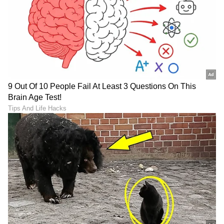
DOWNLOAD APP
RECOMMENDED STORIES
ರಾಧಿಕಾಗಿಂತ ನಾನೇ ಚಿರಂಜೀವಿಗೆ
ಎಸ್. ಜಾನಕಿ ಆಸ್ತಿ ಮೌಲ್ಯ ಎಷ್ಟು
ಹೆಚ್ಚು: ಜಾನಕಿಯಮ್ಮ ಹೇಳಿದ್ದ ಆ
ಕೋಟಿ? ಅಭಿಮಾನಿಗಳಲ್ಲಿ
ಮಾತಿನ ಮರ್ಮವೇನು?
ಮೂಡಿದ ದೊಡ್ಡ ಪ್ರಶ್ನೆಗೆ ಇಲ್ಲಿದೆ
ಉತ್ತರ!