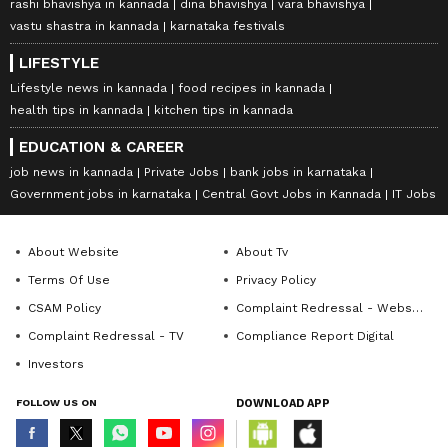
rashi bhavishya in kannada
dina bhavishya
vara bhavishya
vastu shastra in kannada
karnataka festivals
LIFESTYLE
Lifestyle news in kannada
food recipes in kannada
health tips in kannada
kitchen tips in kannada
EDUCATION & CAREER
job news in kannada
Private Jobs
bank jobs in karnataka
Government jobs in karnataka
Central Govt Jobs in Kannada
IT Jobs
About Website
About Tv
Terms Of Use
Privacy Policy
CSAM Policy
Complaint Redressal - Website
Complaint Redressal - TV
Compliance Report Digital
Investors
FOLLOW US ON
DOWNLOAD APP