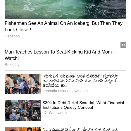
ಬಳಕೆದಾರರಿಗೆ ಏನು ಬದಲಾವಣೆ?
ಆಂಡ್ರಾಯ್ಡ್ ಬಳಕೆದಾರರು ಪ್ರಸ್ತುತ ಇರುವ ಆಮಜಾನ್
ಎಂಎಕ್ಸ್ ಪ್ಲೇಯರ್ ಆಪ್ ಮೂಲಕವೇ ಉಚಿತವಾಗಿ
ಸ್ಟ್ರೀಮಿಂಗ್ ಮಾಡುವುದನ್ನು ಮುಂದುವರಿಸಬಹುದು. ಆದರೆ ಈ
ಆಪ್‌ನ ಇಂಟರ್‌ಫೇಸ್ (Interface) ಹೊಸ ಪ್ರೈಮ್
ವಿಡಿಯೋ ಮಾದರಿಗೆ ಬದಲಾಗಲಿದೆ. ಜೊತೆಗೆ ಇಷ್ಟ
ಪಡುವವರು ಆಪ್ ಒಳಗಡೆಯೇ ಪ್ರೈಮ್ ಸಬ್‌ಸ್ಕ್ರಿಪ್ಷನ್
ಪಡೆಯುವ ಆಯ್ಕೆಯನ್ನು ನೀಡಲಾಗುತ್ತದೆ. ಆದರೆ ಐಒಎಸ್
(iOS), ವೆಬ್ ಮತ್ತು ಲಿವಿಂಗ್ ರೂಮ್ (Smart TV)
ಬಳಕೆದಾರರನ್ನು ನೇರವಾಗಿ ಪ್ರೈಮ್ ವಿಡಿಯೋ ಆಪ್‌ಗೆ
ವರ್ಗಾಯಿಸಲು ನಿರ್ಧರಿಸಲಾಗಿದೆ.