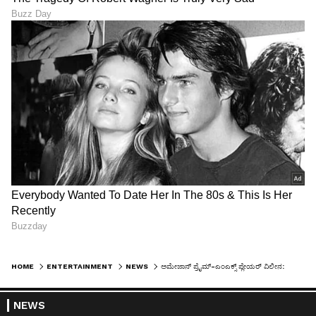
HOME
ENTERTAINMENT
NEWS
ಅಮೇಜಾನ್ ಪ್ರೈಮ್-ಎಂಎಕ್ಸ್ ಪ್ಲೇಯರ್ ವಿಲೀನ: ಭಾರತದ ಅತಿ ದೊಡ್ಡ ಒಟಿಟಿ ಪ್ಲಾಟ್‌ಫಾರ್ಮ್ ಸೃಷ್ಟಿ!
NEWS