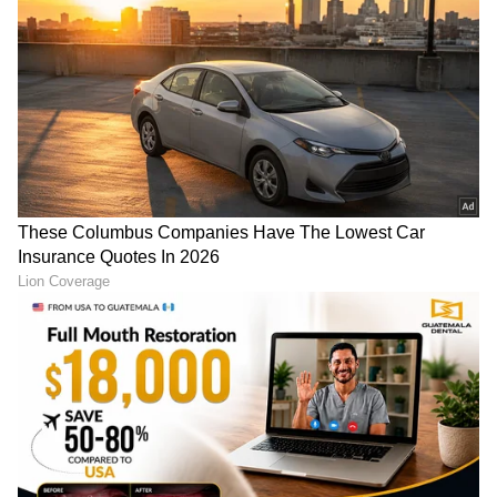
ಕನ್ನಡ ಸಿನಿಮಾ (
Kannada Cinema News
), ಟಿವಿ
ಕಾರ್ಯಕ್ರಮಗಳು (
Kannada TV Shows
), ಸೆಲೆಬ್ರಿಟಿ
ಸುದ್ದಿಗಳು ಮತ್ತು ಇತ್ತೀಚಿನ ಸುದ್ದಿಗಳಿಗಾಗಿ ಏಷ್ಯಾನೆಟ್
ಸುವರ್ಣ ನ್ಯೂಸ್‌ನಲ್ಲಿ ಮನರಂಜನಾ ವಿಭಾಗ ನೋಡಿ.
ಸಿನಿಮಾ ವಿಮರ್ಶೆಗಳು (
Kannada Movies Review
),
ತಾರೆಯರ ಸಂದರ್ಶನಗಳು, ಧಾರಾವಾಹಿ ಅಪ್‌ಡೇಟ್ಸ್‌,
ತೆರೆಮರೆಯ ಕಥೆಗಳು,
OTT ರಿಲೀಸ್‌
ಗಳ ಬಗ್ಗೆ
ಮಾಹಿತಿಯೂ ಇಲ್ಲಿದೆ.
ABOUT THE AUTHOR
Sathish Kumar KH
SK
ವಿಜಯನಗರ ಜಿಲ್ಲೆ ಕಂದಗಲ್‌ಪುರ ಗ್ರಾಮದವನು ಮೂಲತಃ ಶಿಕ್ಷಕ.