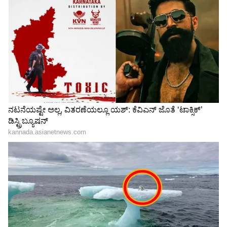
Related Articles
ಒಟಿಟಿ ದೈತ್ಯರಾದ ನೆಟ್‌ಫ್ಲಿಕ್ಸ್-ಅಮೆಜಾನ್ ಪ್ರೈಮ್
ನಡುವೆ 'ಟಾಕ್ಸಿಕ್‌'ಗೆ ಯುದ್ಧ; ಯಾರ ಪಾಲಾಗಲಿದೆ ಯಶ್
ಸಿನಿಮಾ?
ನಿಶ್ಚಿತಾರ್ಥ ರಿಂಗ್ ಹಾಸ್ಯ ಮಾಡಿ ಎಡವಟ್ಟು, ವಿರೋಧದ
ಬಳಿಕ ಅಮೇಜಾನ್ ಪ್ರೈಮ್ ಇಂಡಿಯಾ ಕ್ಷಮೆ
3
5
Image Credit :
Asianet News