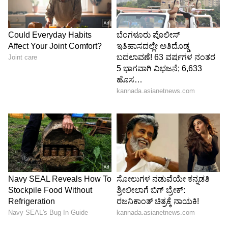
ಎರಡು ವರ್ಷಗಳ ಹಿಂದಿನ ಒಪ್ಪಂದ:
ಆಮಜಾನ್ ಸಂಸ್ಥೆಯು ಎರಡು ವರ್ಷಗಳ ಹಿಂದೆ, ಅಂದರೆ
2024ರಲ್ಲಿ ಎಂಎಕ್ಸ್ ಪ್ಲೇಯರ್ ಅನ್ನು
ಸ್ವಾಧೀನಪಡಿಸಿಕೊಂಡಿತ್ತು. ಆ ಬಳಿಕ ಅದನ್ನು ತನ್ನದೇ ಆದ
'ಆಮಜಾನ್ ಮಿನಿ ಟಿವಿ' (Amazon miniTV) ಜೊತೆಗೆ
ವಿಲೀನಗೊಳಿಸಿ, 'ಆಮಜಾನ್ ಎಂಎಕ್ಸ್ ಪ್ಲೇಯರ್' ಎಂದು
ಮರುನಾಮಕರಣ ಮಾಡಿ ಉಚಿತ ಸೇವೆ ಒದಗಿಸುತ್ತಿತ್ತು. ಈ
ಹಿಂದೆ ಮೈಕ್ರೋ ಡ್ರಾಮಾಗಳಿಗೆ ಹೆಸರಾಗಿದ್ದ ಎಂಎಕ್ಸ್
ಪ್ಲೇಯರ್‌ನಲ್ಲಿ ಬಾಬಿ ಡಿಯೋಲ್ ನಟನೆಯ 'ಆಶ್ರಮ್',
'ಭೌಕಾಲ್' ಮತ್ತು 'ರಸ್ಭರಿ' ನಂತಹ ವೆಬ್ ಸೀರೀಸ್‌ಗಳು
ಭಾರತದಲ್ಲಿ ಭಾರಿ ಹಿಟ್ ಆಗಿದ್ದವು.
5
5