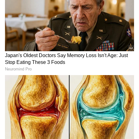
Image Credit :
Asianet News
ಉಚಿತ ಮತ್ತು ಪ್ರೀಮಿಯಂ ಕಂಟೆಂಟ್ ಒಂದೇ ಆಪ್‌ನಲ್ಲಿ:
ಹೊಸ ಬದಲಾವಣೆಯ ಪ್ರಕಾರ, ಇನ್ಮುಂದೆ ಗ್ರಾಹಕರು ಹಣ
ಪಾವತಿಸಿ ನೋಡುವ ಪ್ರೀಮಿಯಂ ಸಿನಿಮಾಗಳು ಹಾಗೂ
ಜಾಹೀರಾತುಗಳೊಂದಿಗೆ ಉಚಿತವಾಗಿ ಸಿಗುವ ಮನರಂಜನೆ
ಎರಡನ್ನೂ ಒಂದೇ ವೇದಿಕೆಯಲ್ಲಿ ಆನಂದಿಸಬಹುದಾಗಿದೆ.
ಮುಂಬರುವ ಕೆಲವು ತಿಂಗಳುಗಳಲ್ಲಿ ಈ ವಿಲೀನ ಪ್ರಕ್ರಿಯೆ
ಸಂಪೂರ್ಣಗೊಳ್ಳಲಿದೆ. ಇದರೊಂದಿಗೆ ಸಬ್‌ಸ್ಕ್ರಿಪ್ಷನ್ ವಿಡಿಯೋ
ಆನ್ ಡಿಮ್ಯಾಂಡ್ (SVOD), ಅಡ್ವರ್ಟೈಸಿಂಗ್ ವಿಡಿಯೋ ಆನ್
ಡಿಮ್ಯಾಂಡ್ (AVOD), ಮತ್ತು ಟ್ರಾನ್ಸಾಕ್ಷನಲ್ ವಿಡಿಯೋ ಆನ್
ಡಿಮ್ಯಾಂಡ್ (TVOD) ಆಡ್-ಆನ್ ಸಬ್‌ಸ್ಕ್ರಿಪ್ಷನ್‌ಗಳು ಒಂದೇ