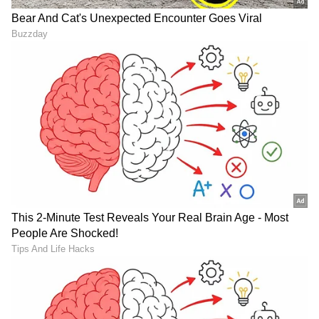
S janaki: ಎಸ್ ಜಾನಕಿ ಜೀವನ
S Janaki: ಗಂಡಿನ ಧ್ವನಿಯಲ್ಲಿ
ಚರಿತ್ರೆ-1957ರಲ್ಲಿ ಹಿನ್ನೆಲೆ
ಹಾಡಿ ದೇಶವನ್ನೇ ಬೆರಗುಗೊಳಿಸಿದ್ದ
ಗಾಯನಕ್ಕೆ ಪದಾರ್ಪಣೆ; 2017ರಲ್ಲಿ
ಎಸ್. ಜಾನಕಿ: ಯಾವುದು ಆ
ಅಧಿಕೃತ ವಿದಾಯ!
ಹಾಡು!
LATEST VIDEOS
"ರಾಜಕೀಯ ಬೇಡ, ಸಿನಿಮಾನೇ ಪ್ರಾಣ":
ಕನಕೋತ್ಸವದಲ್ಲಿ ರಿಷಬ್ ಶೆಟ್ಟಿ | Rishab
Shetty speech | Suvarna News
ಶೇ.50 ರಿಂದ ಶೇ.18 ಕ್ಕೆ TAX ಇಳಿಕೆ: ಮೋದಿ-
ಟ್ರಂಪ್ ಐತಿಹಾಸಿಕ ಒಪ್ಪಂದ | India US