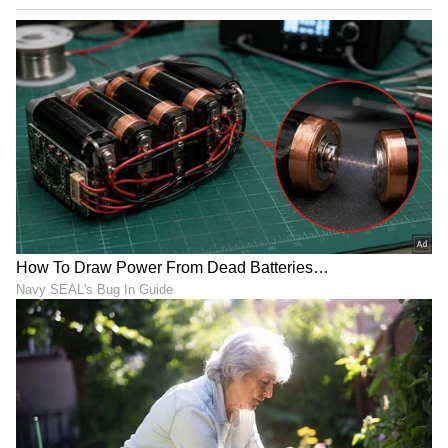
Image Credit :
Asianet News
'ವೈವಿಧ್ಯಮಯ ಪ್ರೇಕ್ಷಕರನ್ನು ತಲುಪುವ ನೈಜ ಕಥೆಗಳನ್ನು
ಪರಿಚಯಿಸುವುದೇ ಪ್ರೈಮ್ ವಿಡಿಯೋದ ಮುಖ್ಯ
ಗುರಿಯಾಗಿದೆ. ಎಂಎಕ್ಸ್ ಪ್ಲೇಯರ್‌ನೊಂದಿಗಿನ ಈ ವಿಲೀನದ
ಮೂಲಕ ದೇಶದಲ್ಲೇ ಗುಣಮಟ್ಟದ ಮನರಂಜನೆ ನೀಡುವ
ಅತ್ಯಂತ ದೊಡ್ಡ 'ಒನ್ ಸ್ಟಾಪ್ ಡೆಸ್ಟಿನೇಷನ್' ಆಗಿ ಪ್ರೈಮ್
ವಿಡಿಯೋ ಬೆಳೆಯಲಿದೆ, ಎಂದು ಪ್ರೈಮ್ ವಿಡಿಯೋ ಏಷ್ಯಾ
ಪೆಸಿಫಿಕ್ ಉಪಾಧ್ಯಕ್ಷ ಗೌರವ್ ಗಾಂಧಿ ವಿಶ್ವಾಸ
ವ್ಯಕ್ತಪಡಿಸಿದ್ದಾರೆ.