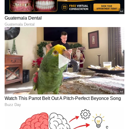
ಆದರೆ, ಆಕರ್ಷಿಸಿದ್ದು ಪತ್ರಿಕೋದ್ಯಮ. ಎಂಟು ವರ್ಷಗಳಿಂದ
ಪ್ರಜಾವಾಣಿ, ವಿಜಯವಾಣಿ ನಂತರ ಇದೀಗ ಏಷ್ಯಾನೆಟ್ ಕನ್ನಡದಲ್ಲಿ
ಕಾರ್ಯನಿರ್ವಹಿಸುತ್ತಿದ್ದೇನೆ. ಕರ್ನಾಟಕ ರಾಜಕಾರಣ ನೆಚ್ಚಿನ ಕ್ಷೇತ್ರ.
ಅಮೆಜಾನ್
ಡಿಜಿಟಲ್ ಮಾಧ್ಯಮಕ್ಕನುಗುಣವಾಗಿ ಶಿಕ್ಷಣ, ಆರೋಗ್ಯ, ಸಿನಿಮಾ
ಓಟಿಟಿ
ಮನರಂಜನಾ ಸುದ್ದಿ
ಸುದ್ದಿಗಳನ್ನೂ ಬರೆಯುತ್ತೇನೆ. ಕ್ರಿಕೆಟ್, ಕೃಷಿ ಇಷ್ಟ. ಓದು ನೆಚ್ಚಿನ
ಹವ್ಯಾಸ.