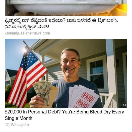
ರೋಡ್: ಗುತ್ತಿಗೆದಾರರೇ ಕಾರಣ ಎಂದ ವಿಶ್ವೇಶ್ವರ ಹೆಗಡೆ
ಕಾಗೇರಿ
ಶಿರಸಿ-ಬಿಸಿಲಕೊಪ್ಪ ಮಾರ್ಗದಲ್ಲಿ ಭಾರೀ ವಾಹನಗಳಿಗೆ
ತಾತ್ಕಾಲಿಕ ನಿಷೇಧ; ಪರ್ಯಾಯ ಮಾರ್ಗ ಸೂಚನೆ
3
5
Image Credit :
Social Media
ಹೋರಾಟದ ಫಲ
ಅಂದು ಹಿರಿಯ ಅಧಿಕಾರಿಗಳು ಕೆಲವೇ ತಿಂಗಳಲ್ಲಿ
ಸಮಯವನ್ನು ಸರಿಪಡಿಸುವ ಭರವಸೆ ನೀಡಿದ್ದರೂ, ಅದು