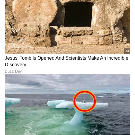
RECOMMENDED STORIES
ಶ್ರೀಲಂಕಾ ಟೆಸ್ಟ್‌ನಲ್ಲಿ ಕನ್ನಡಿಗ
SIR: ಬೆಂಗಳೂರಿನಲ್ಲಿ 50 ಲಕ್ಷ
ರಾಹುಲ್, ಗಿಲ್, ಜೈಸ್ವಾಲ್‌ಗೆ
ವೋಟರ್ ಐಡಿ ಕಟ್?! ನಿಮ್ಮ
ಸ್ಪೆಷಲ್ ಟಾಸ್ಕ್ ಕೊಟ್ಟ ಗೌತಮ್
ಹೆಸರೂ ಲಿಸ್ಟ್‌ನಲ್ಲಿದೆಯಾ ಎಂದು
ಗಂಭೀರ್!
ಹೀಗೆ ಚೆಕ್ ಮಾಡಿ!