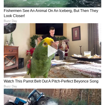
ನಮ್ಮ ಮೆಟ್ರೋ ಪ್ರಯಾಣಿಕರೇ
‘ಸಮಯ ಬಂದಾಗ ಎಲ್ಲ ಹೇಳುವೆ’:
ಗಮನಿಸಿ: ಶುಕ್ರವಾರ ರಾತ್ರಿ ಹಸಿರು
ಸಚಿವ ಸ್ಥಾನ ತಪ್ಪಿದ್ದಕ್ಕೆ ಫುಲ್
ಮಾರ್ಗದ ರೈಲು ವೇಳಾಪಟ್ಟಿಯಲ್ಲಿ
ಸ್ಟೋರಿ ಬಿಚ್ಚಿಟ್ಟ ಬಸವರಾಜ
ತಾತ್ಕಾಲಿಕ ಬದಲಾವಣೆ!
ಶಿವಣ್ಣವರ
LATEST VIDEOS
"ರಾಜಕೀಯ ಬೇಡ, ಸಿನಿಮಾನೇ ಪ್ರಾಣ":
ಕನಕೋತ್ಸವದಲ್ಲಿ ರಿಷಬ್ ಶೆಟ್ಟಿ | Rishab
Shetty speech | Suvarna News
ಶೇ.50 ರಿಂದ ಶೇ.18 ಕ್ಕೆ TAX ಇಳಿಕೆ: ಮೋದಿ-
ಟ್ರಂಪ್ ಐತಿಹಾಸಿಕ ಒಪ್ಪಂದ | India US
Trade Deal | Party Rounds