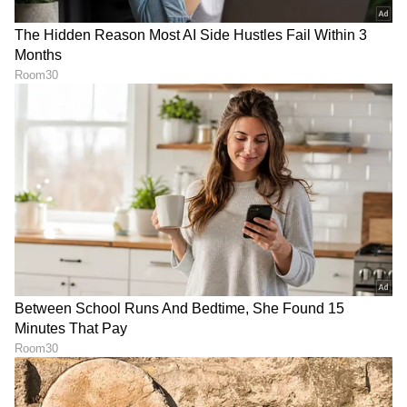
ಉತ್ತರ ಕನ್ನಡ
ಕನ್ನಡಿಗರ ಅಸ್ಮಿತೆಯ ಸಂಕೇತ. ಸದಾ ಕರುನಾಡು, ನುಡಿ, ಸಂಸ್ಕೃತಿ
ಪರ ಧ್ವನಿ ಎತ್ತುವ ಕನ್ನಡಪ್ರಭ ದಿನ ಪತ್ರಿಕೆಯಲ್ಲಿ ಪ್ರಕಟಗೊಳ್ಳುವ
ಸುದ್ದಿಗಳು ಸುವರ್ಣ ನ್ಯೂಸ್ ವೆಬ್‌ಸೈಟಲ್ಲೂ ಲಭ್ಯ.
DOWNLOAD APP