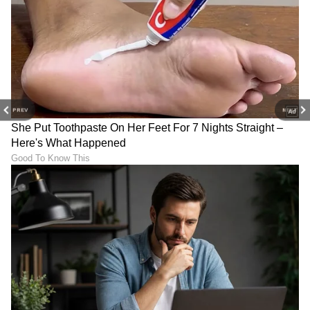
LATEST VIDEOS
PREV
NEXT
ABOUT THE AUTHOR
Kannadaprabha News
KN
1967ರ ನವೆಂಬರ್ 4ರಂದು ಆರಂಭವಾದ ಕನ್ನಡಪ್ರಭ ಕನ್ನಡ
ಪತ್ರಿಕೋದ್ಯಮದಲ್ಲಿಯೇ ವಿಶೇಷ ಛಾಪು ಮೂಡಿಸಿದ ಕನ್ನಡ ದಿನ
ಪತ್ರಿಕೆ. ದೇಶ, ವಿದೇಶ, ವಾಣಿಜ್ಯ, ಕ್ರೀಡೆ, ಮನೋರಂಜನೆ ಸೇರಿ
ವೈವಿಧ್ಯಮಯ ಸುದ್ದಿಗಳ ಹೂರಣ ಹೊತ್ತು ತರುವ ಕನ್ನಡಪ್ರಭ,