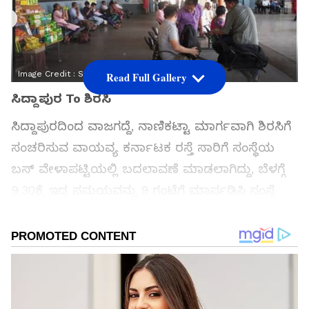
Image Credit :
Social Media
Read Full Gallery
ಸಿದ್ದಾಪುರ To ಶಿರಸಿ
ಸಿದ್ದಾಪುರದಿಂದ ವಾಜಗದ್ದೆ, ನಾಣಿಕಟ್ಟಾ ಮಾರ್ಗವಾಗಿ ಶಿರಸಿಗೆ
ಸಂಚರಿಸುವ ವಾಯವ್ಯ ಕರ್ನಾಟಕ ರಸ್ತೆ ಸಾರಿಗೆ ಸಂಸ್ಥೆಯ
ಬಸ್ ವೇಳಾಪಟ್ಟಿಯಲ್ಲಿ ಬದಲಾವಣೆ ಮಾಡಲಾಗಿದ್ದು, ಬೆಳಗ್ಗೆ
9.30ಕ್ಕೆ ಇದ್ದ ಸಮಯವನ್ನು 9 ಗಂಟೆಗೆ ಮಾರ್ಪಡಿಸಿ ಸಂಸ್ಥೆ
ಅಧಿಕೃತ ಆದೇಶ ಹೊರಡಿಸಿದೆ. ಈ ನಿರ್ಧಾರದಿಂದ ಕಳೆದ ಆರು
ವರ್ಷಗಳಿಂದ ಪ್ರಯಾಣಿಕರು ಅನುಭವಿಸುತ್ತಿದ್ದ ತೊಂದರೆಗೆ
ಕೊನೆಗೂ ಪರಿಹಾರ ಸಿಕ್ಕಂತಾಗಿದೆ.
ಸಮಗ್ರ ಸುದ್ದಿ ಮೂಲವನ್ನಾಗಿ asianet suvarna news ಅನ್ನು