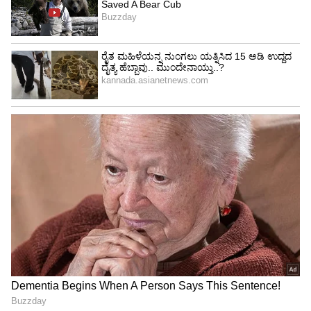
4
5
Image Credit :
Social Media
ವೇಳಾಪಟ್ಟಿ ಬದಲಾವಣೆ
ಈ ವೇಳಾಪಟ್ಟಿ ಬದಲಾವಣೆಯು ಈ ಭಾಗದ ಪ್ರಯಾಣಿಕರಲ್ಲಿ
ಹರ್ಷ ತಂದಿದೆ. ವಿಶೇಷವಾಗಿ ಸಿದ್ದಾಪುರದಿಂದ ಕೊಲಸಿರ್ಸಿ,
ಬಿದ್ರಕಾನ್, ಮುತ್ತಿಗೆ, ಕವಲಕೊಪ್ಪ ಹಾಗೂ ಹಾರ್ಸಿಕಟ್ಟಾ ಕಡೆಗೆ
ತೆರಳುವ ಶಿಕ್ಷಕರು ಈವರೆಗೆ ಅನಿವಾರ್ಯವಾಗಿ ಖಾಸಗಿ
ವಾಹನಗಳನ್ನು ಅವಲಂಬಿಸಬೇಕಿತ್ತು. ಬಸ್ 9.30ಕ್ಕೆ