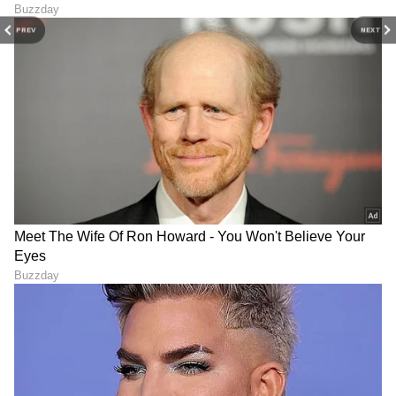
ಸೈಬರ್‌ ಕ್ರೈಂ ಠಾಣೆಗೆ ತನಿಖೆ ಸವಾಲು!
PREV
NEXT
ಸಾಮಾಜಿಕ ಜಾಲತಾಣದಲ್ಲಿ ವೈರಲ್‌ ಆಗಿರುವ ಈ ಕಾಮೆಂಟ್‌
ಇದೀಗ ಶಿವಮೊಗ್ಗದಲ್ಲಿ ಹೊಸ ವಿವಾದಕ್ಕೆ ಕಾರಣವಾಗಿದೆ.
ಪ್ರಕರಣದ ಕುರಿತು ಸೈಬರ್‌ ಕ್ರೈಂ ಪೊಲೀಸರು ತನಿಖೆ
ಆರಂಭಿಸುವ ಸಾಧ್ಯತೆ ಇದೆ.