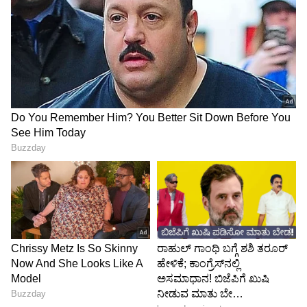
Image Credit :
Asianet News
ಕೆಪಿಟಿಸಿಎಲ್‌ ನೌಕರ ವಿರುದ್ಧ ಕ್ರಮಕ್ಕೆ ಒತ್ತಾಯ!
ಈ ಪೋಸ್ಟ್‌ ಮಾಡಿದವರು ಕೆಪಿಟಿಸಿಎಲ್‌ನ ಸರ್ಕಾರಿ ನೌಕರ
ಸರ್ವಮಂಗಳ ಎಂದು ಹೇಳಲಾಗಿದ್ದು, ಅವರ ವಿರುದ್ಧ
ಕಾನೂನು ಕ್ರಮ ಕೈಗೊಳ್ಳುವಂತೆ ಆಗ್ರಹಿಸಲಾಗಿದೆ. ಸರ್ಕಾರಿ
ನೌಕರರಾಗಿಯೇ ಸಮಾಜದಲ್ಲಿ ದ್ವೇಷ ಹರಡುವ ಕೆಲಸ
ಮಾಡಿದ್ದಾರೆ ಎಂದು ದೂರಿನಲ್ಲಿ ಉಲ್ಲೇಖಿಸಲಾಗಿದೆ.