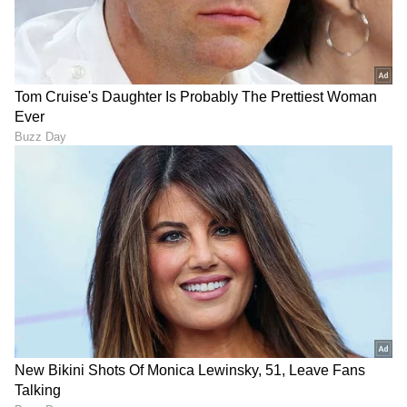
RECOMMENDED STORIES
ವಿಜಯಪುರ: ನಿವೃತ್ತ ಶಿಕ್ಷಕರಿಗೆ
ಕರ್ನಾಟಕವನ್ನು ಕಾಡುತ್ತಿರುವ 'ಚಡ್ಡಿ
ಪುಸ್ತಕಗಳಿಂದ ತುಲಾಭಾರ ಮಾಡಿದ
ಗ್ಯಾಂಗ್' ಬೆಂಗಳೂರಿಗೆ ಎಂಟ್ರಿ;
ವಿದ್ಯಾರ್ಥಿಗಳು
ಜನರ ಜೀವಕ್ಕೆ ಬೆಲೆ ಕೊಡದ
ದರೋಡೆಕೊರರು!