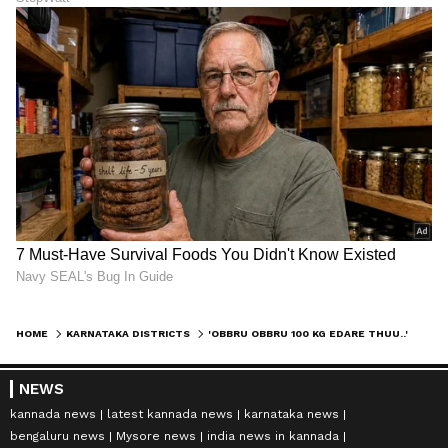
HOME
KARNATAKA DISTRICTS
'OBBRU OBBRU 100 KG EDARE THUU..' ಲಿಫ್ಟ್‌ ನಲ್ಲಿ ಸಿಲುಕಿದ ಮುಸ್ಲಿಂ ಮಹಿಳೆಗೆ ಅವಮಾನಕಾರಿ ಕಾಮೆಂಟ್‌: KPTCL ನೌಕರಳ ವಿರುದ್ಧ ಕ್ರಮಕ್ಕೆ ಆಗ್ರಹ
NEWS
kannada news
latest kannada news
karnataka news
bengaluru news
Mysore news
india news in kannada