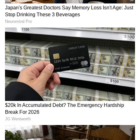
Image Credit :
Asianet News
ಮುಸ್ಲಿಂ ಸಮುದಾಯದ ಬಗ್ಗೆ ಅವಮಾನಕಾರಿ ಕಾಮೆಂಟ್
ಈ ಘಟನೆಗೆ ಸಂಬಂಧಿಸಿದಂತೆ ಸಾಮಾಜಿಕ ಜಾಲತಾಣದಲ್ಲಿ
ಮುಸ್ಲಿಂ ಸಮುದಾಯ ಹಾಗೂ ಮಹಿಳೆಯರ ವಿರುದ್ಧ
ಅವಹೇಳನಕಾರಿ ಹಾಗೂ ಧಾರ್ಮಿಕ ದ್ವೇಷ ಪ್ರಚೋದಿಸುವ
ರೀತಿಯ ಕಾಮೆಂಟ್‌ ಪೋಸ್ಟ್‌ ಮಾಡಲಾಗಿದೆ ಎಂಬ ಆರೋಪ
ಕೇಳಿಬಂದಿದೆ.
Related Articles
ಸಾಮಾಜಿಕ ಜಾಲತಾಣಗಳಲ್ಲಿನ ದ್ವೇಷಪೂರಿತ
ವಾತಾವರಣ ಹತ್ತಿಕ್ಕಬೇಕೆಂದ ವಿಶ್ವಸಂಸ್ಥೆ ಮಾನವ
ಹಕ್ಕುಗಳ ಕಮೀಷನರ್