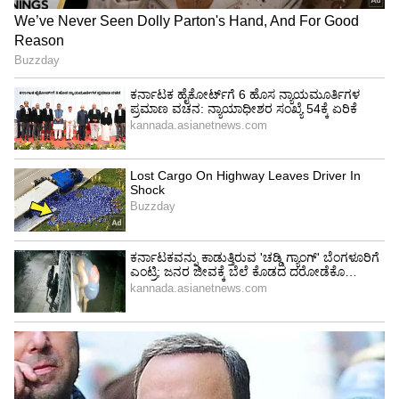
Image Credit :
Asianet News
ಸಾಮಾಜಿಕ ಸಾಮರಸ್ಯಕ್ಕೆ ಧಕ್ಕೆ ಆರೋಪ!
ಕಾಮೆಂಟ್‌ನಲ್ಲಿ ಧಾರ್ಮಿಕ ಆಧಾರದ ಮೇಲೆ ದ್ವೇಷ ಹಾಗೂ
ಅವಮಾನಕಾರಿ ಭಾಷೆ ಬಳಸಲಾಗಿದೆ. ಜೊತೆಗೆ, ಮಹಿಳೆಯರ
ದೇಹದಾಕಾರವನ್ನು ಹೀನಾಯವಾಗಿ ಟೀಕಿಸಿ ಸಮಾಜದಲ್ಲಿ
ಅಶಾಂತಿ ಸೃಷ್ಟಿಸುವ ಪ್ರಯತ್ನ ನಡೆದಿದೆ ಎಂದು
ಆರೋಪಿಸಲಾಗಿದೆ.
5
7