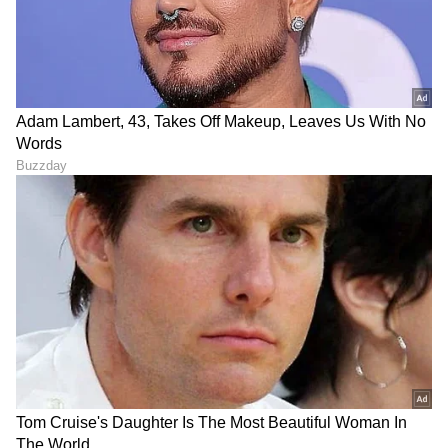
LATEST VIDEOS
ABOUT THE AUTHOR
Ravi Janekal
RJ
ಪ್ರಸ್ತುತ, ಏಷಿಯಾನೆಟ್ ಸುವರ್ಣನ್ಯೂಸ್‌ನಲ್ಲಿ ಉಪ ಸಂಪಾದಕ.
ಪತ್ರಿಕೋದ್ಯಮದಲ್ಲಿ 8 ವರ್ಷಗಳ ಅನುಭವ. ವಾರ್ತಾ ಮತ್ತು
ಸಾರ್ವಜನಿಕ ಸಂಪರ್ಕ ಇಲಾಖೆಯಲ್ಲಿ ನ್ಯೂಸ್ ಮಾನಿಟರಿಂಗ್ ಆಗಿ
ಹಲವು ವರ್ಷಗಳ ಸೇವೆ, ಕೊರೊನಾ ವಾರಿಯರ್ಸ್ ಅವಾರ್ಡ್,