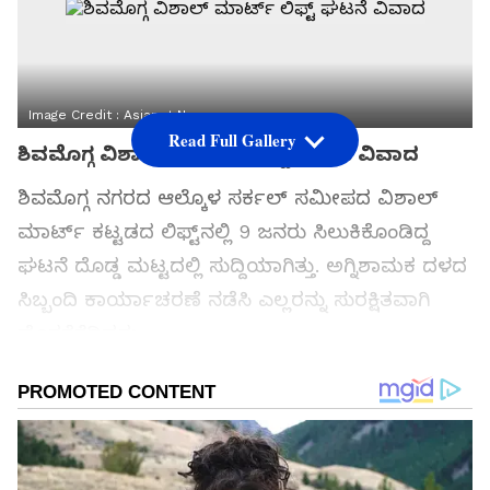
Image Credit :
Asianet News
Read Full Gallery
ಶಿವಮೊಗ್ಗ ವಿಶಾಲ್ ಮಾರ್ಟ್‌ ಲಿಫ್ಟ್ ಘಟನೆ ವಿವಾದ
ಶಿವಮೊಗ್ಗ ನಗರದ ಆಲ್ಕೊಳ ಸರ್ಕಲ್‌ ಸಮೀಪದ ವಿಶಾಲ್‌
ಮಾರ್ಟ್‌ ಕಟ್ಟಡದ ಲಿಫ್ಟ್‌ನಲ್ಲಿ 9 ಜನರು ಸಿಲುಕಿಕೊಂಡಿದ್ದ
ಘಟನೆ ದೊಡ್ಡ ಮಟ್ಟದಲ್ಲಿ ಸುದ್ದಿಯಾಗಿತ್ತು. ಅಗ್ನಿಶಾಮಕ ದಳದ
ಸಿಬ್ಬಂದಿ ಕಾರ್ಯಾಚರಣೆ ನಡೆಸಿ ಎಲ್ಲರನ್ನು ಸುರಕ್ಷಿತವಾಗಿ
ಹೊರತೆಗೆದಿದ್ದರು.
ಸಮಗ್ರ ಸುದ್ದಿ ಮೂಲವನ್ನಾಗಿ asianet suvarna news ಅನ್ನು
ಆಯ್ಕೆ ಮಾಡಿಕೊಳ್ಳಿ