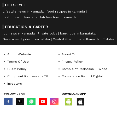
LIFESTYLE
Lifestyle news in kannada
food recipes in kannada
health tips in kannada
kitchen tips in kannada
EDUCATION & CAREER
job news in kannada
Private Jobs
bank jobs in karnataka
Government jobs in karnataka
Central Govt Jobs in Kannada
IT Jobs
About Website
About Tv
Terms Of Use
Privacy Policy
CSAM Policy
Complaint Redressal - Website
Complaint Redressal - TV
Compliance Report Digital
Investors
FOLLOW US ON
DOWNLOAD APP
© Copyright 2026 Asianxt Digital Technologies Private Limited (Formerly
known as Asianet News Media & Entertainment Private Limited) | All Rights