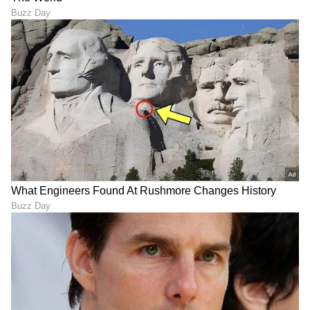
ಶಿವಮೊಗ್ಗ
ಮೂಲತಃ ರಾಯಚೂರು ಜಿಲ್ಲೆಯ ಜಾನೇಕಲ್ ಗ್ರಾಮದವರಾದ ಇವರು
ಸಾಮಾಜಿಕ ಮಾಧ್ಯಮ
ಮುಸ್ಲಿಂ
ಕರ್ನಾಟಕ ಸುದ್ದಿ
ಓದು, ಬರೆವಣಿಗೆ ಮತ್ತು ಸಾಹಿತ್ಯಾಸಕ್ತರು.
DOWNLOAD APP