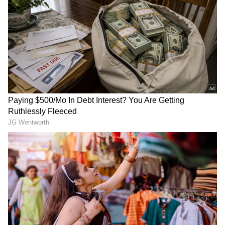
ಆತಂಕಕಾರಿ ಕ್ಷಣದಲ್ಲಿ ಸಮಯಪ್ರಜ್ಞೆ ಮೆರೆದು ಲಿಫ್ಟ್‌ನಲ್ಲಿ
ಸಿಲುಕಿದ ಇಬ್ಬರು ಪುಟ್ಟ ಮಕ್ಕಳ ರಕ್ಷಿಸಿದ ಬಾಲಕಿ
3
7
Image Credit :
Asianet News
‘100 ಕೆಜಿ’ ಹೇಳಿಕೆ ವಿವಾದಕ್ಕೆ ಬೆಂಕಿ!’
'E saabri ge E Muslim ge common sence ella…
Obbru obbru 100 kg edare thuu Over load' ಎಂಬ
ರೀತಿಯ ಕಾಮೆಂಟ್‌ ಪೋಸ್ಟ್‌ ಮಾಡಲಾಗಿದೆ ಎಂದು ದೂರಿನಲ್ಲಿ