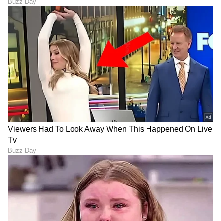
AISA Protest: ಜಾರ್ಖಂಡ್‌ನಲ್ಲಿ
ವಿಶ್ವದರ್ಜೆಯ ಎಐ ಸಿಟಿಯಾಗಿ
ಹೋರಾಟಗಾರ್ತಿ ನೇಹಾ ಬೋರಾ
ಬಿಡದಿ ಅಭಿವೃದ್ಧಿ: ಮುಖ್ಯಮಂತ್ರಿ
ಮೇಲೆ ದಾಳಿ ಖಂಡಿಸಿ ಪ್ರತಿಭಟನೆ;
ಡಿಕೆಶಿ, ರೈತರಿಗೆ ಬಂಪರ್ ಆಫರ್!
ಆರೆಸ್ಸೆಸ್ ವಿರುದ್ಧ ಆಕ್ರೋಶ!
LATEST VIDEOS
"ರಾಜಕೀಯ ಬೇಡ, ಸಿನಿಮಾನೇ ಪ್ರಾಣ":
ಕನಕೋತ್ಸವದಲ್ಲಿ ರಿಷಬ್ ಶೆಟ್ಟಿ | Rishab
Shetty speech | Suvarna News
ಶೇ.50 ರಿಂದ ಶೇ.18 ಕ್ಕೆ TAX ಇಳಿಕೆ: ಮೋದಿ-
ಟ್ರಂಪ್ ಐತಿಹಾಸಿಕ ಒಪ್ಪಂದ | India US
Trade Deal | Party Rounds