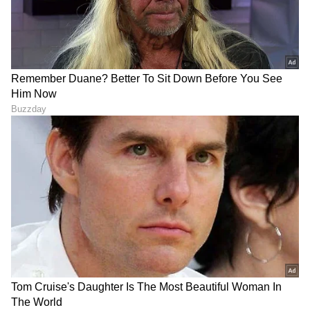
Image Credit :
Asianet News
ಕಾಂಗ್ರೆಸ್‌ ಅಲ್ಪಸಂಖ್ಯಾತ ಘಟಕದಿಂದ ಪೊಲೀಸ್‌ ದೂರು!’
ಜಿಲ್ಲಾ ಕಾಂಗ್ರೆಸ್‌ ಅಲ್ಪಸಂಖ್ಯಾತರ ಘಟಕದ ಜಿಲ್ಲಾಧ್ಯಕ್ಷ
ಸೈಯದ್‌ ವಾಹಿದ್‌ ಅಡ್ಡು ಅವರು ಶಿವಮೊಗ್ಗ ಸೈಬರ್‌ ಕ್ರೈಂ
ಠಾಣೆ ಪೊಲೀಸರಿಗೆ ಅಧಿಕೃತ ದೂರು ನೀಡಿದ್ದಾರೆ. ಪ್ರಕರಣದ
ವಿರುದ್ಧ ಕಠಿಣ ಕ್ರಮಕ್ಕೆ ಆಗ್ರಹಿಸಿದ್ದಾರೆ
7
7
Image Credit :
Asianet News