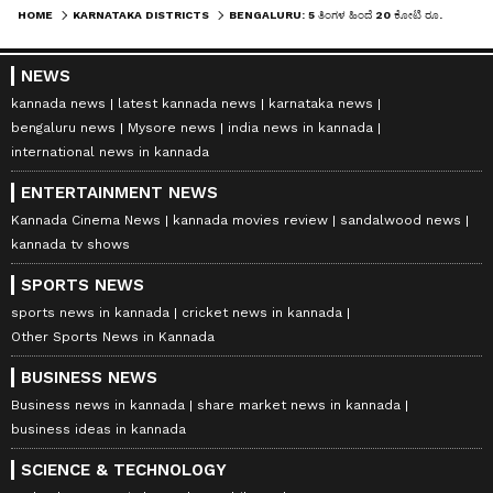
HOME
KARNATAKA DISTRICTS
BENGALURU: 5 ತಿಂಗಳ ಹಿಂದೆ 20 ಕೋಟಿ ರೂ. ವೆಚ್ಚದಲ್ಲಿ ನಿರ್ಮಿಸಿದ ರಸ್ತೆಯಲ್ಲಿಯೇ ಫ್ಲೈಓವರ್?
NEWS
kannada news
latest kannada news
karnataka news
bengaluru news
Mysore news
india news in kannada
international news in kannada
ENTERTAINMENT NEWS
Kannada Cinema News
kannada movies review
sandalwood news
kannada tv shows
SPORTS NEWS
sports news in kannada
cricket news in kannada
Other Sports News in Kannada
BUSINESS NEWS
Business news in kannada
share market news in kannada
business ideas in kannada
SCIENCE & TECHNOLOGY