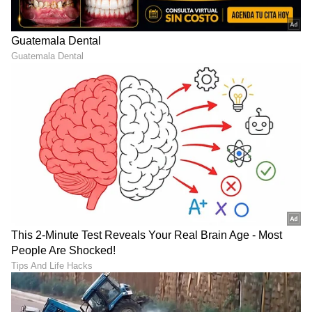
ಶೇ.50 ರಿಂದ ಶೇ.18 ಕ್ಕೆ TAX ಇಳಿಕೆ: ಮೋದಿ-
ಟ್ರಂಪ್ ಐತಿಹಾಸಿಕ ಒಪ್ಪಂದ | India US
Trade Deal | Party Rounds