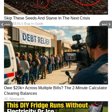
PREV
NEXT
DOWNLOAD APP
RECOMMENDED STORIES
ರೈಲು ಬರುವ ವೇಳೆಯೇ ಕೆಟ್ಟು
ರಾಯಚೂರು ಜೈಲಿನಲ್ಲಿ ಖೈದಿ
ನಿಂತ 25 ಮಕ್ಕಳಿದ್ದ ಶಾಲಾ
ಹಠಾತ್ ಸಾವು.. ಪೊಲೀಸರ