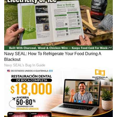
ವಾಹನ.. ಸ್ಥಳೀಯರಿಂದ ತಪ್ಪಿದ
ವಿರುದ್ಧ ಭುಗಿಲೆದ್ದ ಕುಟುಂಬಸ್ಥರ
ಭಾರೀ ಅನಾಹುತ
ಆರೋಪ
Shivamogga: ಕೋಟೆಗಂಗೂರು
Sakleshpur: ಹೊಸಳ್ಳಿ ಬೆಟ್ಟ-
ಡಿಪೋ: ಶಿವಮೊಗ್ಗದಿಂದಲೇ
ಕಾಗಿನಹರೆಗೆ ಪ್ರವಾಸಿ ವಾಹನಗಳ
ಎಕ್ಸ್‌ಪ್ರೆಸ್ ರೈಲು ನಿರ್ವಹಣೆ ಶೀಘ್ರ
ಪ್ರವೇಶಕ್ಕೆ ನಿರ್ಬಂಧ
LATEST VIDEOS
"ರಾಜಕೀಯ ಬೇಡ, ಸಿನಿಮಾನೇ ಪ್ರಾಣ":
ಕನಕೋತ್ಸವದಲ್ಲಿ ರಿಷಬ್ ಶೆಟ್ಟಿ | Rishab
Shetty speech | Suvarna News