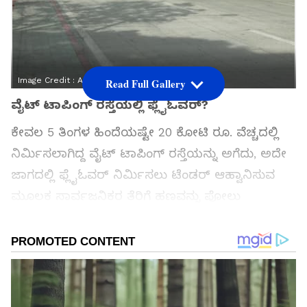
Image Credit :
Asianet News
Read Full Gallery
ವೈಟ್ ಟಾಪಿಂಗ್ ರಸ್ತೆಯಲ್ಲಿ ಫ್ಲೈಓವರ್?
ಕೇವಲ 5 ತಿಂಗಳ ಹಿಂದೆಯಷ್ಟೇ 20 ಕೋಟಿ ರೂ. ವೆಚ್ಚದಲ್ಲಿ
ನಿರ್ಮಿಸಲಾಗಿದ್ದ ವೈಟ್ ಟಾಪಿಂಗ್ ರಸ್ತೆಯನ್ನು ಅಗೆದು, ಅದೇ
ಜಾಗದಲ್ಲಿ ಫ್ಲೈಓವರ್ ನಿರ್ಮಿಸಲು ಟೆಂಡರ್ ಆಹ್ವಾನಿಸುವ
ಮೂಲಕ ಸಾರ್ವಜನಿಕರ ತೆರಿಗೆ ಹಣವನ್ನು ಪೋಲು
ಮಾಡುತ್ತಿರುವ ಅಧಿಕಾರಿಗಳ ವಿರುದ್ಧ ಸಚಿವ ಕೃಷ್ಣಬೈರೇಗೌಡ
ತೀವ್ರ ಆಕ್ರೋಶ ವ್ಯಕ್ತಪಡಿಸಿದ್ದಾರೆ.
ಸಮಗ್ರ ಸುದ್ದಿ ಮೂಲವನ್ನಾಗಿ asianet suvarna news ಅನ್ನು
ಆಯ್ಕೆ ಮಾಡಿಕೊಳ್ಳಿ