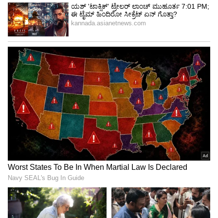
4
4
Image Credit :
Asianet News
ಎಲಿವೇಟೆಡ್ ರೋಡ್
ನಗರದ ಟ್ರಾಫಿಕ್ ದಟ್ಟಣೆ ಸಮಸ್ಯೆಗೆ ಧೀರ್ಘಕಾಲದ
ಪರಿಹಾರಕ್ಕಾಗಿ ಸುರಂಗ ರಸ್ತೆಯ ಜೊತೆಗೆ 150 ಕಿ.ಮೀ ಉದ್ದದ
ಎತ್ತರಿಸಿದ ರಸ್ತೆ (ಎಲಿವೇಟೆಡ್ ರೋಡ್) ನಿರ್ಮಿಸಲಾಗುವುದು.
ಪೂರ್ವ ಭಾಗದಿಂದ ಪಶ್ಚಿಮ ಭಾಗವನ್ನು ಸಂಪರ್ಕಿಸಲು ಹಳೇ