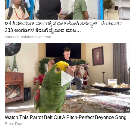
ಬೆಂಗಳೂರು ರಸ್ತೆ ಗುಂಡಿ ಮುಚ್ಚೋದು ರಾಕೆಟ್ ಸೈನ್ಸಾ?
ಜಿಬಿಎ ಅಧಿಕಾರಿಗಳ ಮೇಲೆ ಗುಡುಗಿದ ಸಚಿವ ಕೃಷ್ಣ
ಬೈರೇಗೌಡ
ಬೆಂಗಳೂರು ಆಡಳಿತಕ್ಕೆ ನೂತನ ಸಾರಥಿ: ಕೊನೆಗೂ
ಮುನಿಸು ಬಿಟ್ಟು ಜಿಬಿಎ ಅಂಗಳಕ್ಕೆ ಬಂದ ಸಚಿವ
ಕೃಷ್ಣಬೈರೆಗೌಡ!
3
4
Image Credit :
Asianet News
ಮಹೇಶ್ವರ್ ರಾವ್ ಹೇಳಿದ್ದೇನು?
ಇನ್ನು ಈ ಕುರಿತು ಪ್ರತಿಕ್ರಿಯಿಸಿರುವ ಜಿಬಿಎ ಮುಖ್ಯ ಆಯುಕ್ತ