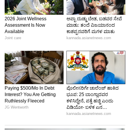
ಮದ್ರಾಸ್ ರಸ್ತೆಯಿಂದ ಮೈಸೂರು ರಸ್ತೆಯವರೆಗೆ 22 ಕಿ.ಮೀ.
ಉದ್ದದ ಸುರಂಗ ಮಾರ್ಗ ನಿರ್ಮಾಣಕ್ಕೆ ಮುಂದಿನ ಹಂತದಲ್ಲಿ
ಟೆಂಡರ್ ಕರೆಯಲಾಗುತ್ತದೆ ಎಂದು ಬೆಂಗಳೂರು ನಗರಾಭಿವೃದ್ಧಿ
ಸಚಿವ ಕೃಷ್ಣ ಬೈರೇಗೌಡ ತಿಳಿಸಿದ್ದಾರೆ.
LATEST VIDEOS