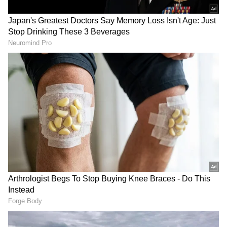
Image Credit :
Asianet News
ಸಾರ್ವಜನಿಕರ ಆಕ್ರೋಶ
ಮಿನರ್ವಾ ಸರ್ಕಲ್‌ನಿಂದ ಟೌನ್ ಹಾಲ್ ವರೆಗೆ ಕೋಟ್ಯಂತರ
ರೂಪಾಯಿ ವೆಚ್ಚದಲ್ಲಿ ಹೊಸದಾಗಿ ನಿರ್ಮಿಸಿದ ವೈಟ್ ಟಾಪಿಂಗ್
ರಸ್ತೆಯಲ್ಲೇ ಈಗ ಫ್ಲೈಓವರ್ ಕಾಮಗಾರಿಗೆ ಟೆಂಡರ್
ಕರೆದಿರುವುದು ಸಾರ್ವಜನಿಕರ ತೆರಿಗೆ ದುಡ್ಡನ್ನು ಬೇಕಾಬಿಟ್ಟಿ
ಪೋಲು ಮಾಡುವ ಅಧಿಕಾರಿಗಳ ಬೇಜವಾಬ್ದಾರಿತನಕ್ಕೆ
ಸಾಕ್ಷಿಯಾಗಿದೆ. 20 ಕೋಟಿ ಖರ್ಚು ಮಾಡಿ 5 ತಿಂಗಳ ಹಿಂದೆ
ನಿರ್ಮಿಸಿದ 2 ಕಿಮೀ ಉದ್ದದ ವೈಟ್ ಟಾಪಿಂಗ್ ರಸ್ತೆ
ಮಾಡಲಾಗಿತ್ತು.