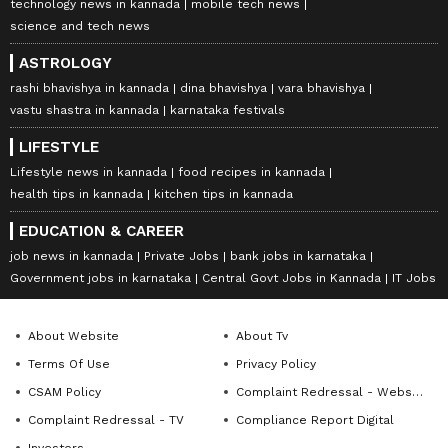
technology news in kannada
mobile tech news
science and tech news
ASTROLOGY
rashi bhavishya in kannada
dina bhavishya
vara bhavishya
vastu shastra in kannada
karnataka festivals
LIFESTYLE
Lifestyle news in kannada
food recipes in kannada
health tips in kannada
kitchen tips in kannada
EDUCATION & CAREER
job news in kannada
Private Jobs
bank jobs in karnataka
Government jobs in karnataka
Central Govt Jobs in Kannada
IT Jobs
About Website
About Tv
Terms Of Use
Privacy Policy
CSAM Policy
Complaint Redressal - Website
Complaint Redressal - TV
Compliance Report Digital
Investors