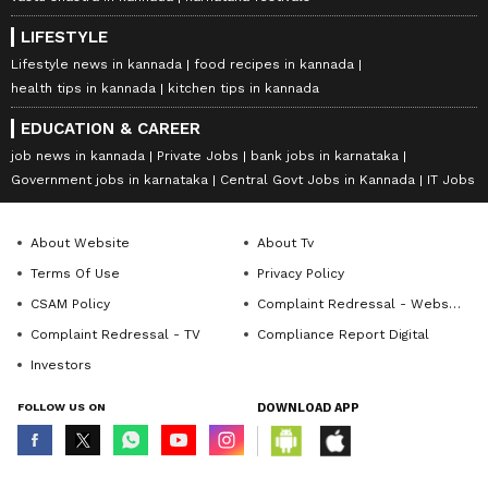
LIFESTYLE
Lifestyle news in kannada
food recipes in kannada
health tips in kannada
kitchen tips in kannada
EDUCATION & CAREER
job news in kannada
Private Jobs
bank jobs in karnataka
Government jobs in karnataka
Central Govt Jobs in Kannada
IT Jobs
About Website
About Tv
Terms Of Use
Privacy Policy
CSAM Policy
Complaint Redressal - Website
Complaint Redressal - TV
Compliance Report Digital
Investors
FOLLOW US ON
DOWNLOAD APP
© Copyright 2026 Asianxt Digital Technologies Private Limited (Formerly