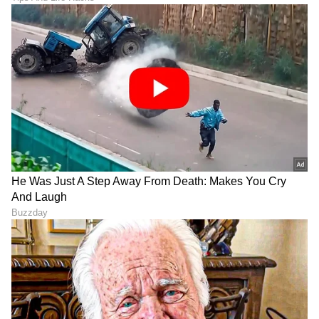
"ರಾಜಕೀಯ ಬೇಡ, ಸಿನಿಮಾನೇ ಪ್ರಾಣ":
ಕನಕೋತ್ಸವದಲ್ಲಿ ರಿಷಬ್ ಶೆಟ್ಟಿ | Rishab
Shetty speech | Suvarna News
ಶೇ.50 ರಿಂದ ಶೇ.18 ಕ್ಕೆ TAX ಇಳಿಕೆ: ಮೋದಿ-
ಟ್ರಂಪ್ ಐತಿಹಾಸಿಕ ಒಪ್ಪಂದ | India US
Trade Deal | Party Rounds