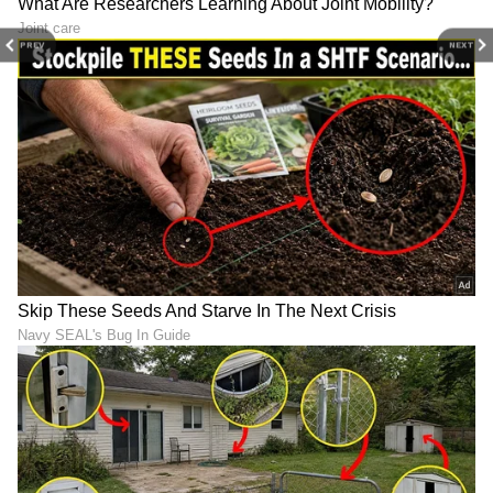
LATEST VIDEOS
PREV
NEXT
ಕರ್ನಾಟಕ, ಭಾರತ (
India News
) ಮತ್ತು ಜಗತ್ತಿನ
ಕ್ಷಣಕ್ಷಣದ ಕನ್ನಡ ಸುದ್ದಿ (
Kannada News
)
ಅಪ್ಡೇಟ್‌ಗಳಿಗಾಗಿ ಏಷ್ಯಾನೆಟ್ ಸುವರ್ಣ ನ್ಯೂಸ್‌ ಫಾಲೋ
ಮಾಡಿ. ಬ್ರೇಕಿಂಗ್ ಸುದ್ದಿ (
Latest Kannada News
),
ವಿಶೇಷ ವರದಿಗಳು ಮತ್ತು ನೇರ ಪ್ರಸಾರಗಳೊಂದಿಗೆ
(
kannada news live
) ಸಂಪೂರ್ಣ ಮಾಹಿತಿ ಒಂದೇ