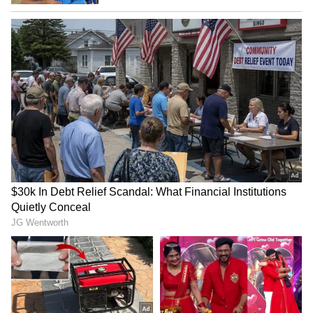
4
5
Image Credit :
Getty
ಮದುವೆ ದುರಂತದಲ್ಲಿ ಅಂತ್ಯ
ಎರಡು ಗುಂಪುಗಳ ಮಾರಾಮಾರಿ ನಿಲ್ಲಿಸಲು ಬಂದ ಹಲವರು
ಗಾಯಗೊಂಡಿದ್ದಾರೆ. ಘಟನೆಯಲ್ಲಿ 6 ಮಂದಿ ಗಂಭೀರವಾಗಿ