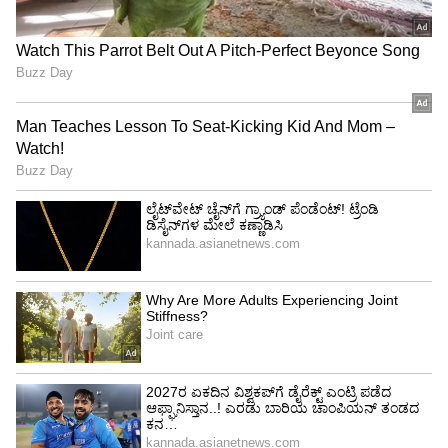
ನೂಕು ನುಗ್ಗಲು ಕಾರಣ ಇದರ ನಡುವೆ ಯುವಕನೊಬ್ಬನ ಬಟ್ಟೆ
ಮೇಲೆ ಚಿಕನ್ ಸಾರು ಚೆಲ್ಲಿದೆ. ಈ ವಿಚಾರಕ್ಕೆ ವಾಗ್ವಾದ
ಶುರುವಾಗಿದೆ. ಎರಡು ಗುಂಪುಗಳ ನಡುವೆ ಮಾರಾಮಾರಿ
ನಡೆದಿದೆ. ಈ ಜಟಾಪಟಿಯಲ್ಲಿ ಎರಡು ಗುಂಪುಗಳು ಸಿಕ್ಕ ಸಿಕ್ಕ
ವಸ್ತುಗಳಿಂದ ದಾಳಿ ಮಾಡಿದ್ದಾರೆ. ಘಟನೆಯಲ್ಲಿ ವರನ
ಕಡೆಯಿಂದ ಮದುವೆಗೆ ಆಗಮಿಸಿದ್ದ 26ರ ಹರೆಯದ ಸುಮಿತ್
ಕುಮಾರ್ ಗಂಭೀರವಾಗಿ ಗಾಯಗೊಂಡು ಮೃತಪಟ್ಟ ಘಟನೆ
ನಡೆದಿದೆ.