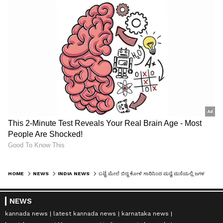
HOME
NEWS
INDIA NEWS
ಬಟ್ಟೆ ಮೇಲೆ ಬಿದ್ದ ಕೋಳಿ ಸಾರಿನಿಂದ ಮದ್ವೆ ಮನೆಯಲ್ಲಿ ಜಗಳ ಶುರು, ಓರ್ವ ಸಾವು 6 ಮಂದಿಗೆ ಗಾಯ
NEWS
kannada news
latest kannada news
karnataka news