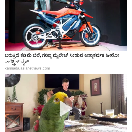
Related Articles
ರಾಯಚೂರು ಮದುವೆ ಸಂಭ್ರಮ ಕಸಿದ ಡಿಜೆ, ಮೆರವಣಿಗೆ
ವೇಳೆ ಸದ್ದಿನ ಗದ್ದಲ, ಎರಡು ಕುಟುಂಬದ ನಡುವೆ
ಮಾರಾಮಾರಿ
ಬೆಂಗಳೂರಿನ ನಡು ರಸ್ತೆಯಲ್ಲಿ ಮಾರಾಕಾಸ್ತ್ರ ಹಿಡಿದು
ಗುಂಪುಗಳ ನಡುವೆ ಮಾರಾಮಾರಿ
3
5
Image Credit :
Our Own
ಯುವಕ ಗಂಭೀರವಾಗಿ ಗಾಯಗೊಂಡು ಸಾವು