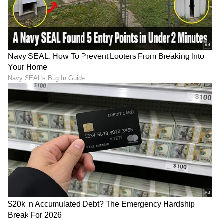
ಕ್ಲಿಕ್‌ನಲ್ಲಿ ಲಭ್ಯ. ಏಷ್ಯಾನೆಟ್ ಸುವರ್ಣ ನ್ಯೂಸ್ ಅಧಿಕೃತ
ಆ್ಯಪ್ ಡೌನ್‌ಲೋಡ್ ಮಾಡಿ ಹಾಗು ಎಲ್ಲಾ ಅಪ್‌ಡೇಟ್
ಗಳನ್ನು ಪಡೆಯಿರಿ
ABOUT THE AUTHOR
Chethan Kumar
CK
ಎಲೆಕ್ಟ್ರಾನಿಕ್, ಡಿಜಿಟಲ್ ಮಾಧ್ಯಮ ಸೇರಿ ಪತ್ರಿಕೋದ್ಯಮದಲ್ಲಿ 13
ವರ್ಷಗಳ ಅನುಭವ. ಊರು ಧರ್ಮಸ್ಥಳ. ಪತ್ರಿಕೋದ್ಯಮ
ಸ್ನಾತಕೋತ್ತರ ಪದವಿ ಪಡೆದಿದ್ದು ಉಜಿರೆ ಎಸ್‌ಡಿಎಂನಲ್ಲಿ. ಟಿವಿ9,
ಸ್ಟಾರ್ ಸ್ಪೋರ್ಟ್ಸ್‌ನಲ್ಲಿ ಕಾರ್ಯ ನಿರ್ವಹಿಸಿದ ಅನುಭವವಿದೆ.
ಚಿಕನ್
ರಾಷ್ಟ್ರೀಯ, ಅಂತಾರಾಷ್ಟ್ರೀಯ, ಜಿಯೋ ಪಾಲಿಟಿಕ್ಸ್, ಆಟೋ, ಟೆಕ್,
ಮದುವೆ
ಉತ್ತರ ಪ್ರದೇಶ
ಸ್ಪೋರ್ಟ್ಸ್..ಏನೇ ಕೊಟ್ಟರೂ ಬರೆಯೋದು ನನ್ನ ಶಕ್ತಿ.