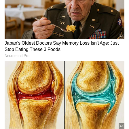
Image Credit :
Getty
ಮದುವೆ ದಿಬ್ಬಣ, ಚಿಕನ್ ಸಾರು
ಮದುವೆ ಮಂಟಪಕ್ಕೆ ವರ ದಿಬ್ಬಣದ ಮೂಲಕ ಸಾಗಿದ್ದ. ವರನ
ಗೆಳೆಯರು ಹಾಗೂ ಪಟಾಲಂ ಬ್ಯಾಂಡ್ ವಾದ್ಯಗಳ ಮೂಲಕ
ಮದುವೆ ಮಂಟಪಕ್ಕೆ ಆಗಮಿಸಿದ್ದರು. ಇತ್ತ ಮಂಟಪದ ಬಳಿ
ಅದ್ಧೂರಿ ಭೋಜನ ಆಯೋಜನೆ ಮಾಡಲಾಗಿತ್ತು. ಮಂಟಪದ
ಬಳಿಕ ಚಿಕನ್ ಸಾರು, ಕಬಾಬ್ ಸೇರಿದಂತೆ ಆಹಾರಕ್ಕಾಗಿ ಜನ
ಮುಗಿಬಿದ್ದಿದ್ದಾರೆ.