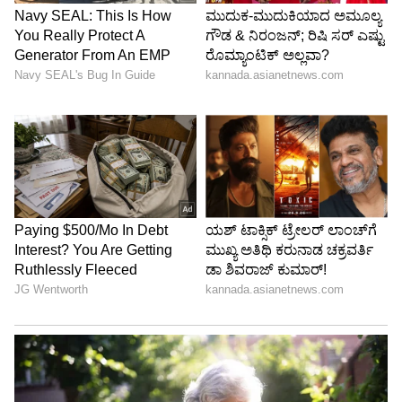
ಗಾಯಗೊಂಡಿದ್ದಾರೆ. ಗಾಯಾಳುಗಳ್ನು ಆಸ್ಪತ್ರೆಗೆ
ದಾಖಲಿಸಲಾಗಿದೆ. ಅದ್ಧೂರಿಯಾಗಿ ನಡೆಯಬೇಕಿದ್ದ ಮದುವೆ
ಸಮಾರಂಭ ದುರಂತದಲ್ಲಿ ಅಂತ್ಯಗೊಂಡಿದೆ.
5
5
Image Credit :
StockPhoto
ಪೊಲೀಸ್ ಅಮಾನತು
ಮದುವೆ ದಿಬ್ಬಣ ಹಾಗೂ ಮದವೆ ಮನೆ ಬಳಿ ಪೊಲೀಸ್ ಇನ್
ಚಾರ್ಜ್ ನಿರ್ಲಕ್ಷ್ಯವಹಿಸಿದ್ದಾರೆ ಅನ್ನೋ ಆರೋಪದಡಿ
ಅಮಾನತುಗೊಂಡಿದ್ದಾರೆ. ಪೊಲೀಸ್ ನಿರ್ಲಕ್ಷ್ಯದಿಂದ ಈ