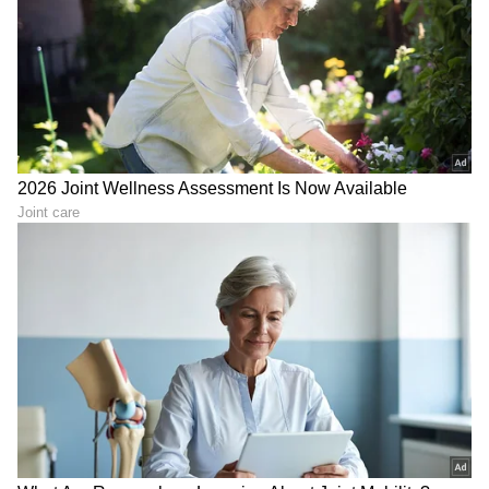
ಮಾರಾಮಾರಿ ನಡೆದಿದೆ ಎಂದು ಆರೋಪಗಳು ಕೇಳಿಬಂದಿದೆ.
ಘಟನೆ ಇದೀಗ ಗಂಭೀರ ಸ್ವರೂಪ ಪಡೆದುಕೊಂಡಿದೆ.
ಪೊಲೀಸ್ ಅಮಾನತು