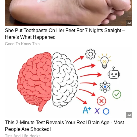
Western Ghats ಸಂರಕ್ಷಣೆಗೆ
ಒಂದಂಗಡಿಯಲ್ಲಿ ಅಕ್ಕಿ,
ಕೇಂದ್ರದ ಬಿಗ್ ಪ್ಲಾನ್; ಶೀಘ್ರದಲ್ಲೇ
ಇನ್ನೊಂದಗಡಿಯಲ್ಲಿ ಗೋಧಿ -
ಅಂತಿಮ ESA ಜಾರಿ: ಕರ್ನಾಟಕ,
ರೇಷನ್‌ಕಾರ್ಡ್‌ದಾರರಿಗೆ ಖುಷಿ
ಕೇರಳಕ್ಕೆ ತಪ್ಪದ ಇಕ್ಕಟ್ಟು!
ಸುದ್ದಿ
Mahindra: SUV
Aprilia SR 175: ಇಂಡಿಯನ್‌
ಮಾರುಕಟ್ಟೆಯಲ್ಲಿ ಮಹೀಂದ್ರಾ
ಮಿಲಿಟರಿಯನ್ನು ಗೌರವಿಸೋ
ಸುನಾಮಿ! ಥಾರ್ ನ್ಯೂ ವರ್ಷನ್
ಏಪ್ರಿಲಿಯಾ SR 175 ಲಾಂಚ್;
ಸೇರಿ 8 ಹೊಸ ಕಾರುಗಳ ಎಂಟ್ರಿ
ಕಡಿಮೆ ಬೆಲೆಗೆ ಸ್ಕೂಟಿ!
LATEST VIDEOS