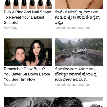
LATEST VIDEOS
ABOUT THE AUTHOR
Sushma Hegde
SH
ಸುವರ್ಣ ನ್ಯೂಸ್ ಸುದ್ದಿ ಮಾಧ್ಯಮದ ಡಿಜಿಟಲ್ ವಿಭಾಗದಲ್ಲಿ ಕಳೆದ
ಮೂರು ವರ್ಷಗಳಿಂದ ಕೆಲಸ ಮಾಡುತ್ತಿದ್ದೇನೆ. ದೃಶ್ಯ ಮಾಧ್ಯಮ,
ಡಿಜಿಟಲ್‌ ಮಾಧ್ಯಮದಲ್ಲಿ 5 ವರ್ಷ ಕೆಲಸ ಮಾಡಿದ ಅನುಭವವಿದೆ.
SDM ಉಜಿರೆಯಲ್ಲಿ ಪತ್ರಿಕೋದ್ಯಮದ ಸ್ನಾತಕೋತ್ತರ ಪದವಿ.
ರಾಶಿ
ಸುದ್ದಿಲೋಕದಲ್ಲಿ ರಾಜಕೀಯ, ದೇಶ, ಜ್ಯೋತಿಷ್ಯ, ಜೀವನಶೈಲಿ,
ಜ್ಯೋತಿಷ್ಯ
ಶನಿ
ವಾಣಿಜ್ಯ, ಕ್ರೈಂ ಸುದ್ದಿಗಳಲ್ಲಿ ಆಸಕ್ತಿ.