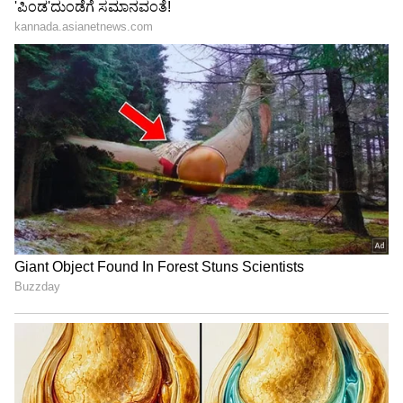
Image Credit :
Gemini AI
ಕನ್ಯಾ
ಈ ಅವಧಿಯು ಕನ್ಯಾ ರಾಶಿಯವರಿಗೆ ಅನುಕೂಲಕರವಲ್ಲ. ಈ
ರಾಶಿಯವರು ಶನಿಯ ಹಿಮ್ಮುಖ ಪ್ರಭಾವದಲ್ಲಿದ್ದಾರೆ. ಶನಿಯ
ಪ್ರಭಾವವು ನಿಮ್ಮ ಪಾಲುದಾರಿಕೆ ಕ್ಷೇತ್ರದಲ್ಲಿ ಸಮಸ್ಯೆಗಳನ್ನು
ಉಂಟುಮಾಡಬಹುದು. ನಿಮ್ಮ ಸಂಬಂಧಗಳಲ್ಲಿಯೂ ನೀವು
ತೊಂದರೆಗಳನ್ನು ಎದುರಿಸಬೇಕಾಗುತ್ತದೆ, ನೀವು ಬಯಸಿದ್ದರೂ
ಸಹ ನಿರ್ಲಕ್ಷಿಸಲು ಕಷ್ಟಕರವಾದ ಸಮಸ್ಯೆಗಳು. ನೀವು
ಸಮತೋಲನವನ್ನು ಕಾಯ್ದುಕೊಳ್ಳಬೇಕು.