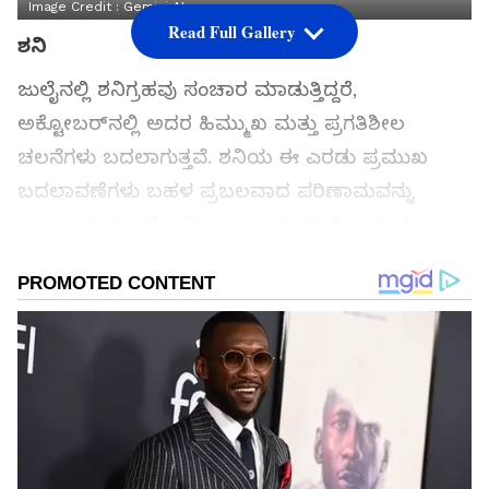
Image Credit :
Gemini AI
Read Full Gallery
ಶನಿ
ಜುಲೈನಲ್ಲಿ ಶನಿಗ್ರಹವು ಸಂಚಾರ ಮಾಡುತ್ತಿದ್ದರೆ,
ಅಕ್ಟೋಬರ್‌ನಲ್ಲಿ ಅದರ ಹಿಮ್ಮುಖ ಮತ್ತು ಪ್ರಗತಿಶೀಲ
ಚಲನೆಗಳು ಬದಲಾಗುತ್ತವೆ. ಶನಿಯ ಈ ಎರಡು ಪ್ರಮುಖ
ಬದಲಾವಣೆಗಳು ಬಹಳ ಪ್ರಬಲವಾದ ಪರಿಣಾಮವನ್ನು
ಉಂಟುಮಾಡುತ್ತವೆ. ಪರಿಣಾಮವಾಗಿ, ಗರಿಷ್ಠ ಮತ್ತು ನೇರ
ಪರಿಣಾಮವು 3 ರಾಶಿಚಕ್ರ ಚಿಹ್ನೆಗಳ ಮೇಲೆ ಕಂಡುಬರುತ್ತದೆ.
12 ರಾಶಿಚಕ್ರಗಳಲ್ಲಿ ಯಾವ ಮೂರು ರಾಶಿಚಕ್ರ ಚಿಹ್ನೆಗಳು ಇವೆ
ಎಂಬುದನ್ನು ಕಂಡುಕೊಳ್ಳಿ. ಆ ರಾಶಿಚಕ್ರ ಚಿಹ್ನೆಗಳ ಭವಿಷ್ಯ
ಇಲ್ಲಿದೆ.
ಸಮಗ್ರ ಸುದ್ದಿ ಮೂಲವನ್ನಾಗಿ asianet suvarna news ಅನ್ನು
ಆಯ್ಕೆ ಮಾಡಿಕೊಳ್ಳಿ