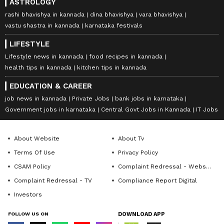
ASTROLOGY
rashi bhavishya in kannada
dina bhavishya
vara bhavishya
vastu shastra in kannada
karnataka festivals
LIFESTYLE
Lifestyle news in kannada
food recipes in kannada
health tips in kannada
kitchen tips in kannada
EDUCATION & CAREER
job news in kannada
Private Jobs
bank jobs in karnataka
Government jobs in karnataka
Central Govt Jobs in Kannada
IT Jobs
About Website
About Tv
Terms Of Use
Privacy Policy
CSAM Policy
Complaint Redressal - Website
Complaint Redressal - TV
Compliance Report Digital
Investors
FOLLOW US ON
DOWNLOAD APP