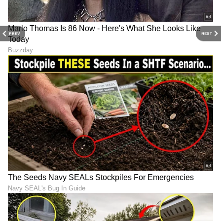
RECOMMENDED STORIES
PREV
NEXT
ಚಂದ್ರ ಗ್ರಹಣದ ದಿನವೇ ರಕ್ಷಾ
ಸಿಂಹ ರಾಶಿಯಲ್ಲಿ ಸೂರ್ಯನ
ಬಂಧನ: ಹಾಗಿದ್ದರೆ ರಾಖಿ ಹಬ್ಬದ
ವಸೀಕರ ರಾಜಯೋಗ, ಈ 4
ನಿಜವಾದ ಮುಹೂರ್ತ ಯಾವುದು?
ರಾಶಿಯವರಿಗೆ ಕೋಟಿ ಕೋಟಿ
ಇಲ್ಲಿದೆ ಡಿಟೇಲ್ಸ್​
ಸಂಪತ್ತು