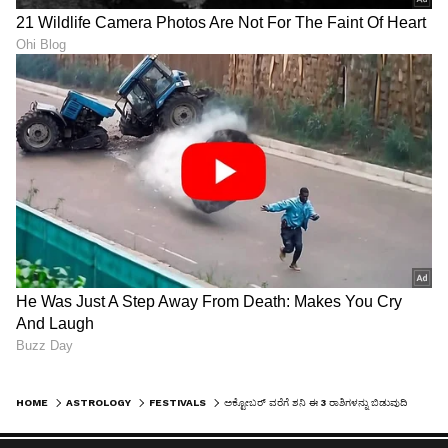
HOME
ASTROLOGY
FESTIVALS
ಅಕ್ಟೋಬರ್ ವರೆಗೆ ಶನಿ ಈ 3 ರಾಶಿಗಳನ್ನು ಬಿಡುವುದಿಲ್ಲ, ಜೀವನ ನರಕ