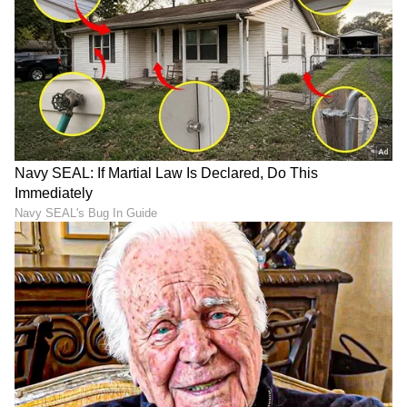
Vastu for wallet: ಪರ್ಸ್‌ನಲ್ಲಿ
ಕೈ-ಕಾಲಿಗೆ ಹಚ್ಚುವ ಮೆಹಂದಿ ಗಾಢ
ಈ ಫೋಟೋ ಇಟ್ಕೊಳ್ಳಿ, ಆ ವಸ್ತು
ಬಣ್ಣ ಬರಬೇಕಾ? ಸುಲಭದ ಟಿಪ್ಸ್​
ಎಸೆದುಬಿಡಿ.. ಯಾಕೆಂದು ತಿಳ್ಕೊಳ್ಳಿ
ಫಾಲೋ ಮಾಡಿ ಅಂದ ನೋಡಿ
LATEST VIDEOS
"ರಾಜಕೀಯ ಬೇಡ, ಸಿನಿಮಾನೇ ಪ್ರಾಣ":
ಕನಕೋತ್ಸವದಲ್ಲಿ ರಿಷಬ್ ಶೆಟ್ಟಿ | Rishab
Shetty speech | Suvarna News
ಶೇ.50 ರಿಂದ ಶೇ.18 ಕ್ಕೆ TAX ಇಳಿಕೆ: ಮೋದಿ-
ಟ್ರಂಪ್ ಐತಿಹಾಸಿಕ ಒಪ್ಪಂದ | India US
Trade Deal | Party Rounds