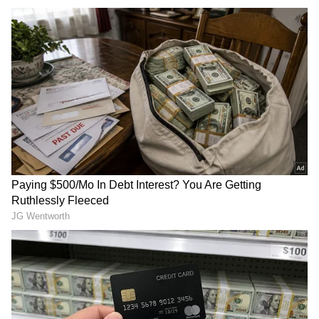
Image Credit :
Gemini AI
ಮಿಥುನ ರಾಶಿ
ಈ ಅವಧಿಯಲ್ಲಿ, ಮಿಥುನ ರಾಶಿಯವರು ತಮ್ಮ
ವೃತ್ತಿಜೀವನದಲ್ಲಿ ಹೆಚ್ಚಿನ ಒತ್ತಡವನ್ನು ಎದುರಿಸಬೇಕಾಗುತ್ತದೆ.
ಶನಿಯು ನಿಮ್ಮ ವೃತ್ತಿಪರ ಜವಾಬ್ದಾರಿಗಳನ್ನು ಹೆಚ್ಚಿಸುತ್ತಾನೆ.
ಇದು ನಿಮ್ಮ ಪ್ರತಿಷ್ಠೆ ಮತ್ತು ದೀರ್ಘಕಾಲೀನ ಗುರಿಗಳ ಮೇಲೆ
ಪರಿಣಾಮ ಬೀರುತ್ತದೆ. ಮಿಥುನ ರಾಶಿಯವರು ತಮ್ಮ
ವೃತ್ತಿಜೀವನದ ಬಗ್ಗೆ ಅತೃಪ್ತರಾಗುತ್ತಾರೆ. ಅವರು ಕೆಲಸದಲ್ಲಿ
ಒತ್ತಡವನ್ನು ಅನುಭವಿಸುತ್ತಾರೆ. ಕೆಲಸದ ಹೊರೆಯೂ
ಹೆಚ್ಚಾಗುತ್ತದೆ.