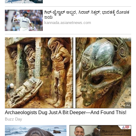
ABOUT THE AUTHOR
Sushma Hegde
SH
ಸುವರ್ಣ ನ್ಯೂಸ್ ಸುದ್ದಿ ಮಾಧ್ಯಮದ ಡಿಜಿಟಲ್ ವಿಭಾಗದಲ್ಲಿ ಕಳೆದ
ಮೂರು ವರ್ಷಗಳಿಂದ ಕೆಲಸ ಮಾಡುತ್ತಿದ್ದೇನೆ. ದೃಶ್ಯ ಮಾಧ್ಯಮ,
ಡಿಜಿಟಲ್‌ ಮಾಧ್ಯಮದಲ್ಲಿ 5 ವರ್ಷ ಕೆಲಸ ಮಾಡಿದ ಅನುಭವವಿದೆ.
SDM ಉಜಿರೆಯಲ್ಲಿ ಪತ್ರಿಕೋದ್ಯಮದ ಸ್ನಾತಕೋತ್ತರ ಪದವಿ.
ರಾಶಿ
ಸುದ್ದಿಲೋಕದಲ್ಲಿ ರಾಜಕೀಯ, ದೇಶ, ಜ್ಯೋತಿಷ್ಯ, ಜೀವನಶೈಲಿ,
ಜ್ಯೋತಿಷ್ಯ
ರವಿ
ಅದೃಷ್ಟ
ವಾಣಿಜ್ಯ, ಕ್ರೈಂ ಸುದ್ದಿಗಳಲ್ಲಿ ಆಸಕ್ತಿ.