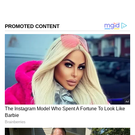
ಅದೃಷ್ಟಶಾಲಿ ಎಂದು ನಿರ್ದಿಷ್ಟವಾಗಿ ತಿಳಿಯಿರಿ.
ಸಮಗ್ರ ಸುದ್ದಿ ಮೂಲವನ್ನಾಗಿ asianet suvarna news ಅನ್ನು
ಆಯ್ಕೆ ಮಾಡಿಕೊಳ್ಳಿ
2