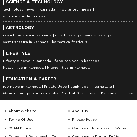
SCIENCE & TECHNOLOGY
technology news in kannada
mobile tech news
science and tech news
ASTROLOGY
rashi bhavishya in kannada
dina bhavishya
vara bhavishya
vastu shastra in kannada
karnataka festivals
LIFESTYLE
Lifestyle news in kannada
food recipes in kannada
health tips in kannada
kitchen tips in kannada
EDUCATION & CAREER
job news in kannada
Private Jobs
bank jobs in karnataka
Government jobs in karnataka
Central Govt Jobs in Kannada
IT Jobs
About Website
About Tv
Terms Of Use
Privacy Policy
CSAM Policy
Complaint Redressal - Website
Complaint Redressal - TV
Compliance Report Digital