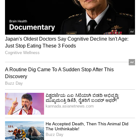
Image Credit :
Asianet News
ಧನು ರಾಶಿ
ಧನು ರಾಶಿಯವರಿಗೆ ಮಂಗಳ ನಕ್ಷತ್ರದಲ್ಲಿ ಸೂರ್ಯನ
ಸಂಚಾರವು ಸಕಾರಾತ್ಮಕವಾಗಿರಬಹುದು. ಒಂಟಿ ಜನರಿಗೆ
ಪ್ರೀತಿಯಲ್ಲಿ ಒಳ್ಳೆಯ ಸುದ್ದಿ ಸಿಗಬಹುದು. ನೀವು ಕುಟುಂಬ
ಸದಸ್ಯರೊಂದಿಗೆ ಉತ್ತಮ ಸಮಯ ಕಳೆಯುತ್ತೀರಿ. ಆದಾಯದ
ಮೂಲಗಳು ಹೆಚ್ಚಾಗಬಹುದು.
LATEST VIDEOS