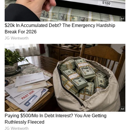
ಅವಕಾಶವೂ ಇದೆ.
3
4
Image Credit :
Asianet News
ಸಿಂಹ ರಾಶಿ
ಸಿಂಹ ರಾಶಿಯವರಿಗೆ ಈ ಸೂರ್ಯನ ಸಂಚಾರವು
ಪ್ರಯೋಜನಕಾರಿ ಎಂದು ಸಾಬೀತುಪಡಿಸಬಹುದು. ನಿಮ್ಮ
ವೃತ್ತಿಜೀವನದಲ್ಲಿ ನಿಮಗೆ ಅನೇಕ ಅವಕಾಶಗಳು ಸಿಗಬಹುದು.
ನಿಮ್ಮ ಮನೆ ಮತ್ತು ಕುಟುಂಬದಲ್ಲಿ ಶಾಂತಿಯುತ ಮತ್ತು