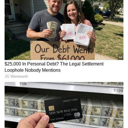
4
Image Credit :
Asianet News
ತುಲಾ ರಾಶಿ
ತುಲಾ ರಾಶಿಯವರಿಗೆ ಈ ಸೂರ್ಯನ ಸಂಚಾರವು
ಶುಭಕರವಾಗಿರುತ್ತದೆ. ಉದ್ಯೋಗಿಗಳು ಮತ್ತು ಉದ್ಯಮಿಗಳಿಗೆ
ಈ ಸಮಯವು ತುಂಬಾ ಅದೃಷ್ಟಶಾಲಿಯಾಗಿರುತ್ತದೆ.
ವಿವಾಹಿತರು ತಮ್ಮ ಸಂಗಾತಿಯ ಆರೋಗ್ಯದ ಬಗ್ಗೆ ಗಮನ
ಹರಿಸಬೇಕಾಗುತ್ತದೆ. ಪೂರ್ಣ ಸಮರ್ಪಣೆ ಮತ್ತು ಕಠಿಣ
ಪರಿಶ್ರಮದಿಂದ ಕೆಲಸ ಮಾಡುವುದು ನಿಮಗೆ
ಪ್ರಯೋಜನಕಾರಿಯಾಗಿದೆ. ವಾಹನವನ್ನು ಖರೀದಿಸುವ