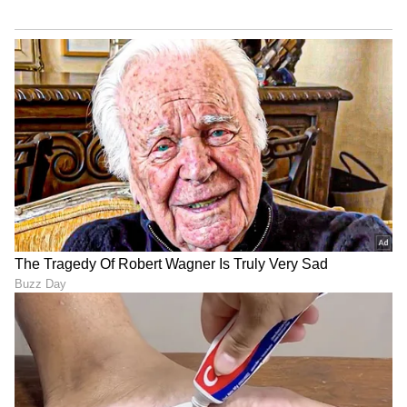
ಅದೃಷ್ಟ ರಾಶಿಚಕ್ರ ಚಿಹ್ನೆಗಳು: ಜುಲೈ
ಸಿಂಹ ರಾಶಿಯಲ್ಲಿ ಶುಕ್ರ-ಕೇತುಗಳ
25 ರಂದು ಮಿಥುನ ಸೇರಿದಂತೆ 3
ಸಂಯೋಗವು 4 ರಾಶಿಚಕ್ರ
ರಾಶಿಗಳು ಮಂಗಳ
ಚಿಹ್ನೆಗಳ ಅದೃಷ್ಟವನ್ನು
ಬದಲಾವಣೆಯಿಂದ ಪ್ರಯೋಜನ,
ಬೆಳಗಿಸುತ್ತದೆ, ಆಗಸ್ಟ್ 1 ರವರೆಗೆ
ಲಾಭವೋ ಲಾಭ
ಉತ್ತಮ ಪ್ರಯೋಜನ
ಜುಲೈ 16 ರಂದು ಶುಕ್ರ ಪಥ
4 ರಾಶಿಗಳು ಆಗಸ್ಟ್ 1 ರವರೆಗೆ
ಬದಲು...ತನ್ನದೇ ಆದ
ಹಣವನ್ನು ಬುದ್ಧಿವಂತಿಕೆಯಿಂದ