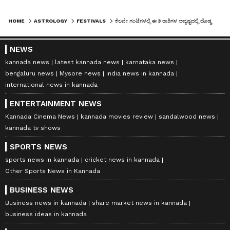
HOME
ASTROLOGY
FESTIVALS
ಕೆಲವೇ ಗಂಟೆಗಳಲ್ಲಿ ಈ 3 ರಾಶಿಗಳ ಅದೃಷ್ಟದಲ್ಲಿ ದೊಡ್ಡ ತಿರುವು, ಕಠಿಣ ಪರಿಶ್ರಮಕ್ಕೆ ಪ್ರತಿಫಲ, ಎಲ್ಲಾ ಕಡೆಯಿಂದ ಹಣದ ಮಳೆ
NEWS
kannada news
latest kannada news
karnataka news
bengaluru news
Mysore news
india news in kannada
international news in kannada
ENTERTAINMENT NEWS
Kannada Cinema News
kannada movies review
sandalwood news
kannada tv shows
SPORTS NEWS
sports news in kannada
cricket news in kannada
Other Sports News in Kannada
BUSINESS NEWS
Business news in kannada
share market news in kannada
business ideas in kannada