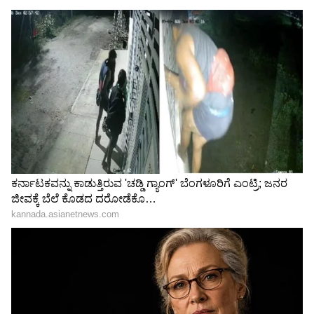
ಸಂತೋಷದ ವಾತಾವರಣವಿರುತ್ತದೆ. ನೀವು ತಾಳ್ಮೆಯಿಂದ
ವಿಷಯಗಳನ್ನು ಪರಿಹರಿಸಿದರೆ ಒಳ್ಳೆಯದು. ಆದಾಯದಲ್ಲಿ
ಹೆಚ್ಚಳವಾಗುವ ಸಾಧ್ಯತೆಗಳಿವೆ.
4
4