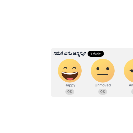
3
5
Image Credit :
Asianet News