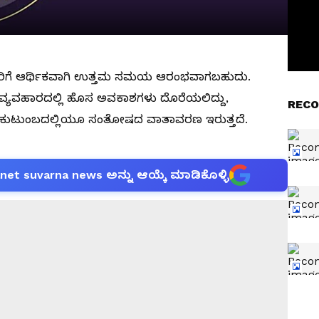
ಿಗೆ ಆರ್ಥಿಕವಾಗಿ ಉತ್ತಮ ಸಮಯ ಆರಂಭವಾಗಬಹುದು.
ೆ. ವ್ಯವಹಾರದಲ್ಲಿ ಹೊಸ ಅವಕಾಶಗಳು ದೊರೆಯಲಿದ್ದು,
RECO
. ಕುಟುಂಬದಲ್ಲಿಯೂ ಸಂತೋಷದ ವಾತಾವರಣ ಇರುತ್ತದೆ.
anet suvarna news ಅನ್ನು ಆಯ್ಕೆ ಮಾಡಿಕೊಳ್ಳಿ