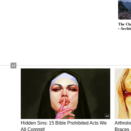
ರವ ಮತ್ತು ಪ್ರತಿಷ್ಠೆ ಹೆಚ್ಚಾಗುವ ಯೋಗವಿದೆ. ನಿಮ್ಮ ನಾಯಕತ್ವ
ಗ ಮತ್ತು ವ್ಯವಹಾರದಲ್ಲಿ ಹೊಸ ಸಾಧನೆಗಳು ಸಾಧ್ಯವಾಗಲಿದ್ದು,
ಲಗೊಳ್ಳಲಿದೆ.