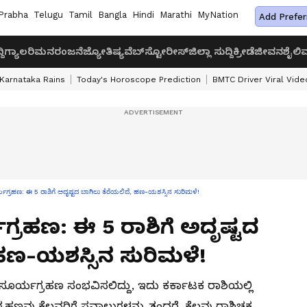
Prabha
Telugu
Tamil
Bangla
Hindi
Marathi
MyNation
Add Prefer
ದಿ
ಗ್ಯಾಲರಿ
ಮನರಂಜನೆ
ಜ್ಯೋತಿಷ್ಯ
ವೆಬ್‌ಸ್ಟೋರೀಸ್
ಜಿಲ್ಲಾ ಸುದ್ದಿ
ಕ್ರೀಡೆ
ಜೀವನಶೈಲಿ
ವ
Karnataka Rains
Today's Horoscope Prediction
BMTC Driver Viral Vide
ಯಗ್ರಹಣ: ಈ 5 ರಾಶಿಗೆ ಅದೃಷ್ಟದ ಬಾಗಿಲು ತೆರೆಯಲಿದೆ, ಹಣ-ಯಶಸ್ಸಿನ ಸುರಿಮಳೆ!
ಗ್ರಹಣ: ಈ 5 ರಾಶಿಗೆ ಅದೃಷ್ಟದ
 ಹಣ-ಯಶಸ್ಸಿನ ಸುರಿಮಳೆ!
ಸೂರ್ಯಗ್ರಹಣ ಸಂಭವಿಸಲಿದ್ದು, ಇದು ಕರ್ಕಾಟಕ ರಾಶಿಯಲ್ಲಿ
ರಹಣವು ಕೆಲವರಿಗೆ ಸವಾಲುಗಳನ್ನು ತಂದರೆ, ಕೆಲವು ರಾಶಿಚಕ್ರ