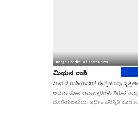
Image Credit :
Asianet News
ಮಿಥುನ ರಾಶಿ
ಮಿಥುನ ರಾಶಿಯವರಿಗೆ ಈ ಗ್ರಹಣವು ವೃತ್ತಿಜೀ
ಅಥವಾ ಹೊಸ ಜವಾಬ್ದಾರಿಗಳು ಸಿಗುವ ಸಾಧ್ಯತೆ ಇದ
ದೊರೆಯಬಹುದು. ಆರ್ಥಿಕ ಪರಿಸ್ಥಿತಿ ಕೂಡ ಸು