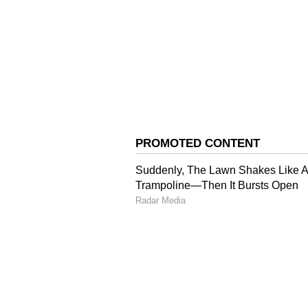
ಸಿಂಹ ರಾಶಿ
ಸಿಂಹ ರಾಶಿಯವರಿಗೆ ಸೂರ್ಯಗ್ರಹಣದ ಬಳಿಕ ಗೌ
ಗುಣಗಳು ಎಲ್ಲರ ಗಮನ ಸೆಳೆಯಲಿವೆ. ಉದ್ಯೋ
ಸಮಾಜದಲ್ಲಿ ನಿಮ್ಮ ಸ್ಥಾನಮಾನ ಮತ್ತಷ್ಟು ಬ
4