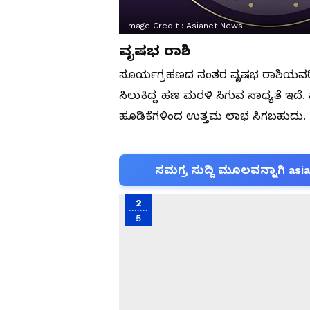
Image Credit :
Asianet News
ವೃಷಭ ರಾಶಿ
ಸೂರ್ಯಗ್ರಹಣದ ನಂತರ ವೃಷಭ ರಾಶಿಯವರ
ಸಿಲುಕಿದ್ದ ಹಣ ಮರಳಿ ಸಿಗುವ ಸಾಧ್ಯತೆ ಇದ
ಹೂಡಿಕೆಗಳಿಂದ ಉತ್ತಮ ಲಾಭ ಸಿಗಬಹುದು
ಸಮಗ್ರ ಸುದ್ದಿ ಮೂಲವನ್ನಾಗಿ asi
2
5