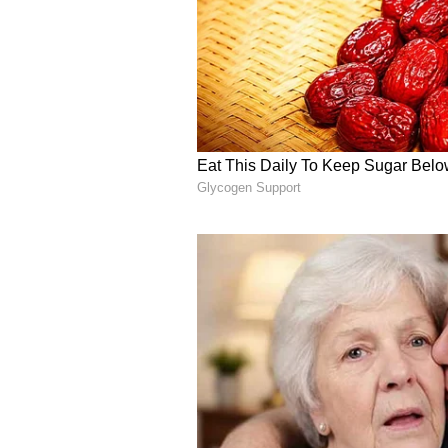
ಕ್ಷಣಗಳು ಎದುರಾಗಬಹುದು.
5
5