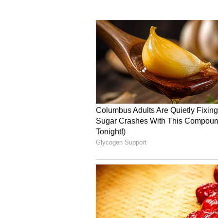
5
Image Credit :
Asianet News
ತುಲಾ ರಾಶಿ
ತುಲಾ ರಾಶಿಯವರಿಗೆ ಹಠಾತ್ ಧನಲಾಭದ 
ಪರಿಹಾರವಾಗುತ್ತವೆ. ಕುಟುಂಬದ ಬೆಂಬಲ ಹೆಚ