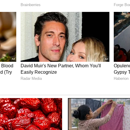
ಅವಕಾಶಗಳು ದೊರೆಯಬಹುದು. ಹಳೆಯ ಸಮಸ್ಯೆಗಳು
್ಚಾಗಲಿದ್ದು, ಪ್ರೇಮ ಮತ್ತು ವೈವಾಹಿಕ ಜೀವನದಲ್ಲಿ ಸಂತೋಷದ