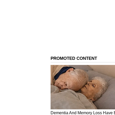
Image Credit :
Asianet News
ಕನ್ಯಾ ರಾಶಿ
ಕನ್ಯಾರಾಶಿಯಲ್ಲಿ ಮಂಗಳ ಗ್ರಹದ ಈ ಸಂಚಾರ
ಮತ್ತು ಪ್ರಯಾಣಿಸುವಾಗ ಜಾಗರೂಕರಾಗಿರುವ
ಹೆಚ್ಚಾಗಬಹುದು, ಇದು ನಿಮ್ಮ ಬಜೆಟ್ ಮೇಲ
ಜೀವನದಲ್ಲಿ ನಿಮ್ಮ ಮಾತನ್ನು ನಿಯಂತ್ರಿಸುವು
ಸಂಘರ್ಷಕ್ಕೆ ಕಾರಣವಾಗಬಹುದು. ಪ್ರಣಯ ಸಂ
ಅವಧಿಯಲ್ಲಿ ಕೆಂಪು ಬಟ್ಟೆ, ಬೇಳೆ ಅಥವಾ ಸಿ
ಪರಿಗಣಿಸಲಾಗುತ್ತದೆ.