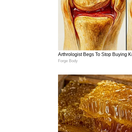
Image Credit :
Asianet News
ವೃಶ್ಚಿಕ ರಾಶಿ
ಈ ಮಂಗಳ ಗ್ರಹದ ಸಂಚಾರವು ವೃಶ್ಚಿಕ ರಾಶಿಯ
ತಾಳ್ಮೆಯಿಂದಿರಲು ಸಲಹೆ ನೀಡುತ್ತದೆ. ಪ್ರಮ
ಮುಂದೂಡುವುದು ಉತ್ತಮ. ಹಣಕಾಸಿನ ವಹಿವಾಟು
ಪರಿಗಣಿಸದೆ ಯಾವುದೇ ಹೂಡಿಕೆ ಅಥವಾ ಹಣಕಾಸ
ವಿದ್ಯಾರ್ಥಿಗಳು ಅಧ್ಯಯನದಲ್ಲಿ ಆಸಕ್ತಿ ಕ
ಬೀರಬಹುದು. ಕುಟುಂಬದಲ್ಲಿನ ಹಿರಿಯರು ಅ