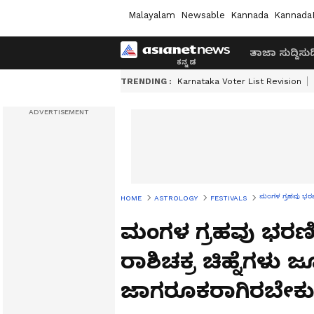
Malayalam
Newsable
Kannada
Kannada
ತಾಜಾ ಸುದ್ದಿ
ಸುದ್
TRENDING :
Karnataka Voter List Revision
ಮಂಗಳ ಗ್ರಹವು ಭರಣಿ ನ
HOME
ASTROLOGY
FESTIVALS
ಮಂಗಳ ಗ್ರಹವು ಭರಣಿ ನಕ್
ರಾಶಿಚಕ್ರ ಚಿಹ್ನೆಗಳು 
ಜಾಗರೂಕರಾಗಿರಬೇಕ