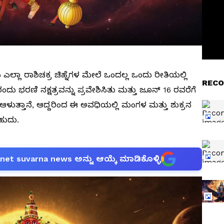
 ಎಲ್ಲಾ ರಾಶಿಚಕ್ರ ಚಿಹ್ನೆಗಳ ಮೇಲೆ ಒಂದಲ್ಲ ಒಂದು ರೀತಿಯಲ್ಲಿ
RECO
 ಭರಣಿ ನಕ್ಷತ್ರವನ್ನು ಪ್ರವೇಶಿಸಿತು ಮತ್ತು ಜೂನ್ 16 ರವರೆಗೆ
ರನು ಆಳುತ್ತಾನೆ, ಆದ್ದರಿಂದ ಈ ಅವಧಿಯಲ್ಲಿ ಮಂಗಳ ಮತ್ತು ಶುಕ್ರನ
ಹುದು.
anet suvarna news ಅನ್ನು ಆಯ್ಕೆ ಮಾಡಿಕೊಳ್ಳಿ