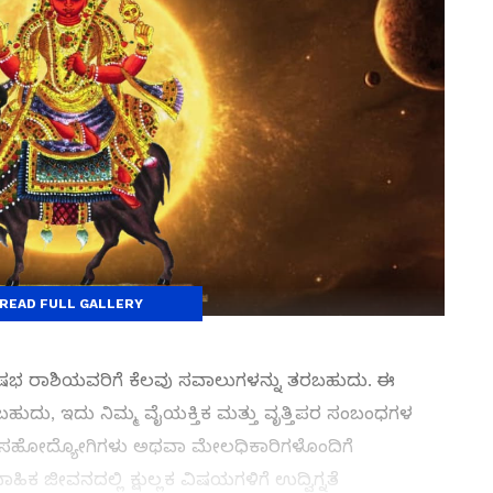
READ FULL GALLERY
ೃಷಭ ರಾಶಿಯವರಿಗೆ ಕೆಲವು ಸವಾಲುಗಳನ್ನು ತರಬಹುದು. ಈ
ಬಹುದು, ಇದು ನಿಮ್ಮ ವೈಯಕ್ತಿಕ ಮತ್ತು ವೃತ್ತಿಪರ ಸಂಬಂಧಗಳ
ಿ ಸಹೋದ್ಯೋಗಿಗಳು ಅಥವಾ ಮೇಲಧಿಕಾರಿಗಳೊಂದಿಗೆ
ಕ ಜೀವನದಲ್ಲಿ ಕ್ಷುಲ್ಲಕ ವಿಷಯಗಳಿಗೆ ಉದ್ವಿಗ್ನತೆ