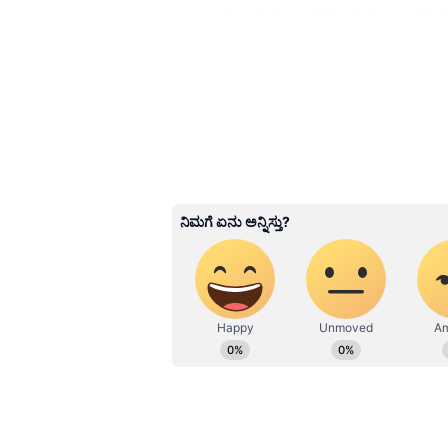
ಉಂಟಾಗಬಹುದು. ಆದ್ದರಿಂದ, ಸಂಭಾಷಣೆಗಳಲ
ಗ್ರಹದ ಅಶುಭ ಪರಿಣಾಮಗಳನ್ನು ತಗ್ಗಿಸಲು
ಪ್ರಯೋಜನಕಾರಿ ಎಂದು ಪರಿಗಣಿಸಲಾಗಿದೆ.
3
4