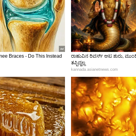
ವರಿಗೆ ಪ್ರಮುಖ ನಿರ್ಧಾರಗಳನ್ನು ತೆಗೆದುಕೊಳ್ಳುವಾಗ
ುಖ ವೃತ್ತಿ ಅಥವಾ ವ್ಯವಹಾರ ನಿರ್ಧಾರಗಳನ್ನು ಸ್ವಲ್ಪ ಸಮಯದವರೆಗೆ
ಗಳಲ್ಲಿ ವಿಶೇಷ ಎಚ್ಚರಿಕೆ ವಹಿಸಿ ಮತ್ತು ಎಚ್ಚರಿಕೆಯಿಂದ
ು ಒಪ್ಪಂದವನ್ನು ಮಾಡಿಕೊಳ್ಳುವುದನ್ನು ತಪ್ಪಿಸಿ.
ಳೆದುಕೊಳ್ಳಬಹುದು ಮತ್ತು ಅವರ ಏಕಾಗ್ರತೆಯ ಮೇಲೆ ಪರಿಣಾಮ
ಥವಾ ಒಡಹುಟ್ಟಿದವರೊಂದಿಗಿನ ಭಿನ್ನಾಭಿಪ್ರಾಯಗಳು ಮಾನಸಿಕ