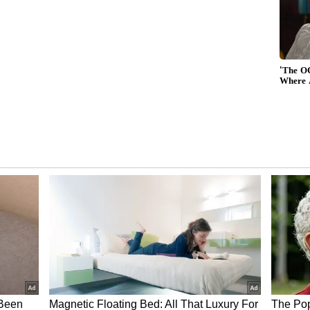
ವು ಎಚ್ಚರಿಕೆಯನ್ನು ಸೂಚಿಸುತ್ತದೆ. ವಾಹನ ಚಲಾಯಿಸುವಾಗ
ುದು ಮುಖ್ಯ. ಯೋಜಿತವಲ್ಲದ ಹಣಕಾಸಿನ ವೆಚ್ಚಗಳು
ೆ ಪರಿಣಾಮ ಬೀರುತ್ತದೆ. ಸಾಮಾಜಿಕ ಮತ್ತು ಕೌಟುಂಬಿಕ
ದು ಸಹ ಅತ್ಯಗತ್ಯ, ಏಕೆಂದರೆ ತಪ್ಪಾಗಿ ಅರ್ಥೈಸಲ್ಪಟ್ಟ ಪದಗಳು
ಬಂಧಗಳಲ್ಲಿ ತಪ್ಪು ತಿಳುವಳಿಕೆ ಉಂಟಾಗುವ ಸಾಧ್ಯತೆಯಿದೆ. ಈ
ಹಿತಿಂಡಿಗಳನ್ನು ದಾನ ಮಾಡುವುದು ಶುಭವೆಂದು