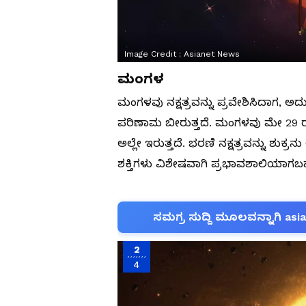
Image Credit :
Asianet News
ಮಂಗಳ
ಮಂಗಳವು ನಕ್ಷತ್ರವನ್ನು ಪ್ರವೇಶಿಸಿದಾಗ, ಅದು
ಪರಿಣಾಮ ಬೀರುತ್ತದೆ. ಮಂಗಳವು ಮೇ 29 ರಂದು
ಅಲ್ಲೇ ಇರುತ್ತದೆ. ಭರಣಿ ನಕ್ಷತ್ರವನ್ನು ಶುಕ್
ಶಕ್ತಿಗಳು ವಿಶೇಷವಾಗಿ ಪ್ರಭಾವಶಾಲಿಯಾಗಬ
ಸಮಗ್ರ ಸುದ್ದಿ ಮೂಲವನ್ನಾಗಿ asi
2
4