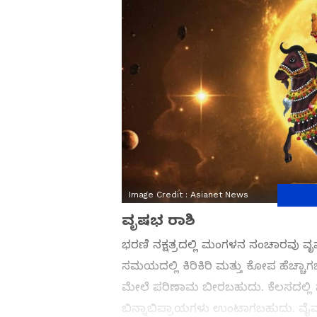
Image Credit :
Asianet News
ವೃಷಭ ರಾಶಿ
ಭರಣಿ ನಕ್ಷತ್ರದಲ್ಲಿ ಮಂಗಳನ ಸಂಚಾರವು ವ
ಸಮಯದಲ್ಲಿ ಕಿರಿಕಿರಿ ಮತ್ತು ಕೋಪ ಹೆಚ್ಚಾಗ
ಮೇಲೆ ಪರಿಣಾಮ ಬೀರಬಹುದು. ಕೆಲಸದಲ್ಲ
ಭಿನ್ನಾಭಿಪ್ರಾಯಗಳು ಉಂಟಾಗಬಹುದು. ವೈವಾಹಿ