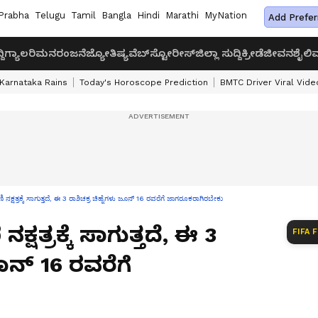
Prabha
Telugu
Tamil
Bangla
Hindi
Marathi
MyNation
Add Prefer
ದಿ
ಗ್ಯಾಲರಿ
ಮನರಂಜನೆ
ಜ್ಯೋತಿಷ್ಯ
ವೆಬ್‌ಸ್ಟೋರೀಸ್
ಜಿಲ್ಲಾ ಸುದ್ದಿ
ಕ್ರೀಡೆ
ಜೀವನಶೈಲಿ
ವ
Karnataka Rains
Today's Horoscope Prediction
BMTC Driver Viral Vide
ಕ್ಷತ್ರಕ್ಕೆ ಸಾಗುತ್ತದೆ, ಈ 3 ರಾಶಿಚಕ್ರ ಚಿಹ್ನೆಗಳು ಜೂನ್ 16 ರವರೆಗೆ ಜಾಗರೂಕರಾಗಿರಬೇಕು
ಷತ್ರಕ್ಕೆ ಸಾಗುತ್ತದೆ, ಈ 3
FIFA 
ಜೂನ್ 16 ರವರೆಗೆ
ು