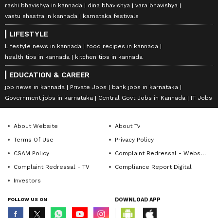
rashi bhavishya in kannada
dina bhavishya
vara bhavishya
vastu shastra in kannada
karnataka festivals
LIFESTYLE
Lifestyle news in kannada
food recipes in kannada
health tips in kannada
kitchen tips in kannada
EDUCATION & CAREER
job news in kannada
Private Jobs
bank jobs in karnataka
Government jobs in karnataka
Central Govt Jobs in Kannada
IT Jobs
About Website
About Tv
Terms Of Use
Privacy Policy
CSAM Policy
Complaint Redressal - Website
Complaint Redressal - TV
Compliance Report Digital
Investors
FOLLOW US ON
DOWNLOAD APP