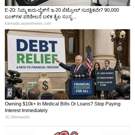
3
4
Image Credit :
Asianet News
ಸಿಂಹ ರಾಶಿ
ಮಂಗಳನು ​​ಸಿಂಹ ರಾಶಿಯ ಹತ್ತನೇ ಮನೆಯ ಮೂಲಕ
ಸಾಗುತ್ತಿದ್ದಾನೆ. ಆದ್ದರಿಂದ, ಸಿಂಹ ರಾಶಿಯವರು ತಮ್ಮ ವೃತ್ತಿ,
ಖ್ಯಾತಿ ಮತ್ತು ಸಾಮಾಜಿಕ ಕ್ಷೇತ್ರಗಳಲ್ಲಿ ಗಣನೀಯ ಲಾಭವನ್ನು
ಪಡೆಯಬಹುದು. ಈ ಸಂಚಾರವು ನಿಮ್ಮ ವೃತ್ತಿಪರ ಜೀವನದ
ಮೇಲೆ ಪರಿಣಾಮ ಬೀರುತ್ತದೆ. ಈ ಸಂಚಾರದ ಸಮಯದಲ್ಲಿ,