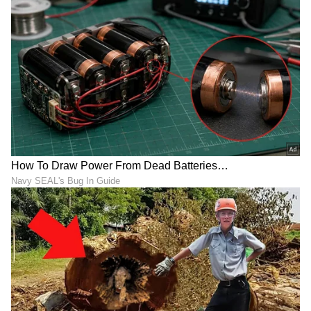
Vastu for wallet: ಪರ್ಸ್‌ನಲ್ಲಿ
ಕೈ-ಕಾಲಿಗೆ ಹಚ್ಚುವ ಮೆಹಂದಿ ಗಾಢ
ಈ ಫೋಟೋ ಇಟ್ಕೊಳ್ಳಿ, ಆ ವಸ್ತು
ಬಣ್ಣ ಬರಬೇಕಾ? ಸುಲಭದ ಟಿಪ್ಸ್​
ಎಸೆದುಬಿಡಿ.. ಯಾಕೆಂದು ತಿಳ್ಕೊಳ್ಳಿ
ಫಾಲೋ ಮಾಡಿ ಅಂದ ನೋಡಿ
LATEST VIDEOS
"ರಾಜಕೀಯ ಬೇಡ, ಸಿನಿಮಾನೇ ಪ್ರಾಣ":
ಕನಕೋತ್ಸವದಲ್ಲಿ ರಿಷಬ್ ಶೆಟ್ಟಿ | Rishab
Shetty speech | Suvarna News
ಶೇ.50 ರಿಂದ ಶೇ.18 ಕ್ಕೆ TAX ಇಳಿಕೆ: ಮೋದಿ-
ಟ್ರಂಪ್ ಐತಿಹಾಸಿಕ ಒಪ್ಪಂದ | India US