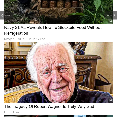
PREV
NEXT
DOWNLOAD APP
RECOMMENDED STORIES
ಚಂದ್ರ ಗ್ರಹಣದ ದಿನವೇ ರಕ್ಷಾ
ಸಿಂಹ ರಾಶಿಯಲ್ಲಿ ಸೂರ್ಯನ
ಬಂಧನ: ಹಾಗಿದ್ದರೆ ರಾಖಿ ಹಬ್ಬದ
ವಸೀಕರ ರಾಜಯೋಗ, ಈ 4
ನಿಜವಾದ ಮುಹೂರ್ತ ಯಾವುದು?
ರಾಶಿಯವರಿಗೆ ಕೋಟಿ ಕೋಟಿ
ಇಲ್ಲಿದೆ ಡಿಟೇಲ್ಸ್​
ಸಂಪತ್ತು