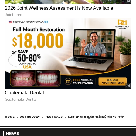
HOME
ASTROLOGY
FESTIVALS
ಜೂನ್ 21 ರಿಂದ ವೃಷಭ ರಾಶಿಯಲ್ಲಿ ಮಂಗಳ, ಕರ್ಕ ಮತ್ತು ಮೀನ ಸೇರಿದಂತೆ ನಾಲ್ಕು ರಾಶಿಗೆ ವೃತ್ತಿ ಲಾಭಗಳು ಮತ್ತು ಸಂತೋಷ
NEWS