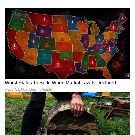
ಸುವರ್ಣ ನ್ಯೂಸ್ ಸುದ್ದಿ ಮಾಧ್ಯಮದ ಡಿಜಿಟಲ್ ವಿಭಾಗದಲ್ಲಿ ಕಳೆದ
ಮೂರು ವರ್ಷಗಳಿಂದ ಕೆಲಸ ಮಾಡುತ್ತಿದ್ದೇನೆ. ದೃಶ್ಯ ಮಾಧ್ಯಮ,
ಡಿಜಿಟಲ್‌ ಮಾಧ್ಯಮದಲ್ಲಿ 5 ವರ್ಷ ಕೆಲಸ ಮಾಡಿದ ಅನುಭವವಿದೆ.
SDM ಉಜಿರೆಯಲ್ಲಿ ಪತ್ರಿಕೋದ್ಯಮದ ಸ್ನಾತಕೋತ್ತರ ಪದವಿ.
ಮಂಗಳ
ಸುದ್ದಿಲೋಕದಲ್ಲಿ ರಾಜಕೀಯ, ದೇಶ, ಜ್ಯೋತಿಷ್ಯ, ಜೀವನಶೈಲಿ,
ಜ್ಯೋತಿಷ್ಯ
ಅದೃಷ್ಟ
ವಾಣಿಜ್ಯ, ಕ್ರೈಂ ಸುದ್ದಿಗಳಲ್ಲಿ ಆಸಕ್ತಿ.