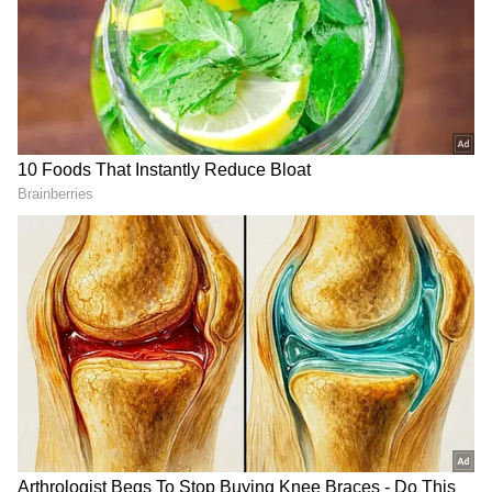
ಸಮಗ್ರ ಸುದ್ದಿ ಮೂಲವನ್ನಾಗಿ asianet suvarna news ಅನ್ನು
ಆಯ್ಕೆ ಮಾಡಿಕೊಳ್ಳಿ
2
4