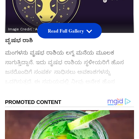
Image Credit :
Asianet News
Read Full Gallery
​​ವೃಷಭ ರಾಶಿ
ಮಂಗಳನು ​​ವೃಷಭ ರಾಶಿಯ ಲಗ್ನ ಮನೆಯ ಮೂಲಕ
ಸಾಗುತ್ತಿದ್ದಾನೆ. ಇದು ವೃಷಭ ರಾಶಿಯ ಸ್ಥಳೀಯರಿಗೆ ಹೊಸ
ಜನರೊಂದಿಗೆ ಸಂಪರ್ಕ ಸಾಧಿಸಲು ಅವಕಾಶಗಳನ್ನು
ಒದಗಿಸುತ್ತದೆ. ಈ ಸಮಯದಲ್ಲಿ ನೀವು ಅನೇಕ ಹೊಸ
ಸ್ನೇಹಿತರನ್ನು ಸಹ ಮಾಡಿಕೊಳ್ಳುವಿರಿ. ನೀವು ಉತ್ತಮ
ವೃತ್ತಿಜೀವನವನ್ನು ಆನಂದಿಸುವಿರಿ ಮತ್ತು ಕ್ರಮೇಣ ಪ್ರಗತಿ
ಹೊಂದುವಿರಿ. ನಿಮ್ಮ ಪ್ರೇಮ ಜೀವನದಲ್ಲಿ, ನಿಮ್ಮ
ಸಂಬಂಧದಲ್ಲಿ ಪ್ರೀತಿ ಮತ್ತು ತಿಳುವಳಿಕೆ ಹೆಚ್ಚಾಗಬಹುದು.