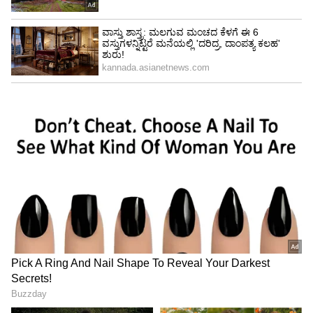
4
4
Image Credit :
Asianet News
ಮೀನ ರಾಶಿ
ಮಂಗಳನು ​​ಮೀನ ರಾಶಿಯ ಮೂರನೇ ಮನೆಯ ಮೂಲಕ
ಸಾಗುತ್ತಿದ್ದಾನೆ. ಇದು ನಿಮ್ಮ ಧೈರ್ಯವನ್ನು ಹೆಚ್ಚಿಸುತ್ತದೆ. ನೀವು
ಜೀವನದಲ್ಲಿ ಪ್ರಗತಿ ಮತ್ತು ಯಶಸ್ಸನ್ನು ಸಾಧಿಸುವ
ಸಾಧ್ಯತೆಯಿದೆ. ಈ ಸಮಯವು ಬೆಳವಣಿಗೆ ಮತ್ತು
ಆತ್ಮವಿಶ್ವಾಸದ ಸಮಯವಾಗಿರುತ್ತದೆ. ಈ ಸಂಚಾರವು ನಿಮಗೆ