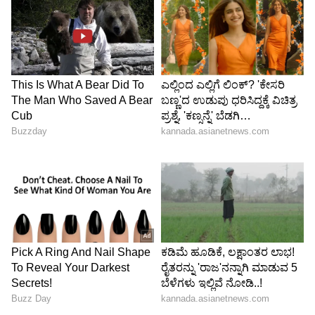
ಜೀವನದಲ್ಲಿ ಪ್ರಗತಿ ಮತ್ತು ಯಶಸ್ಸನ್ನು ತರುತ್ತದೆ. ವೃತ್ತಿಜೀವನದ
ವಿಷಯದಲ್ಲಿ, ಮಂಗಳನ ಶಕ್ತಿಯು ನಿಮ್ಮ ವೃತ್ತಿಜೀವನದಲ್ಲಿ
ಹೊಸ ಎತ್ತರವನ್ನು ತಲುಪಲು ಸಹಾಯ ಮಾಡುತ್ತದೆ.
LATEST VIDEOS
ABOUT THE AUTHOR
Sushma Hegde
SH