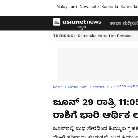
Malayalam
Newsable
Kannada
Kannada
ತಾಜಾ ಸುದ್ದಿ
ಸುದ್
TRENDING :
Karnataka Voter List Revision
ಜೂನ್ 29 ರಾತ್ರಿ 11:
HOME
ASTROLOGY
FESTIVALS
ಜೂನ್ 29 ರಾತ್ರಿ 11:05
ರಾಶಿಗೆ ಭಾರಿ ಆರ್ಥಿಕ
ಜೂನ್‌ನಲ್ಲಿ ಬುಧ ನೇರದಿಂದ ಹಿಮ್ಮುಖ ಗ್ರಹ
ಮೇಲೆ ಪರಿಣಾಮ ಬೀರುತ್ತದೆ. ಬುಧ ಹಿಮ್ಮುಖ