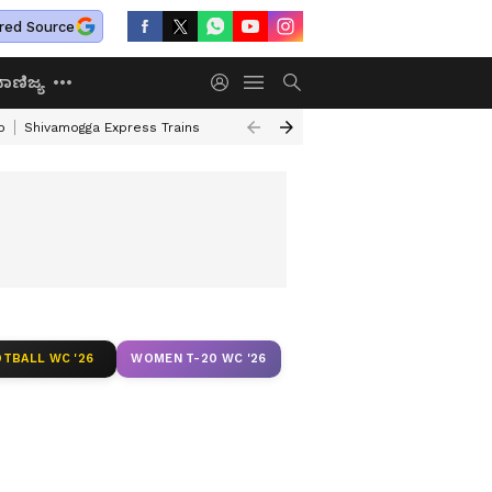
red Source
ಾಣಿಜ್ಯ
o
Shivamogga Express Trains
Airtel Prepaid Plan
Rural Employment
TBALL WC '26
WOMEN T-20 WC '26