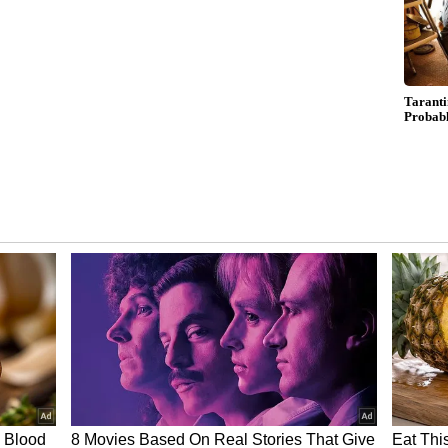
ನೆಯಿಂದ ಗಣನೀಯ ಲಾಭವಾಗುತ್ತದೆ. ಅದೃಷ್ಟವು ನಿಮಗೆ
ದಲ್ಲಿ ಯಶಸ್ಸನ್ನು ಸಾಧಿಸುವಿರಿ. ವ್ಯವಹಾರದಲ್ಲಿನ ಲಾಭವು
ದೆ. ಸಂಪತ್ತು ಹೆಚ್ಚಾಗುತ್ತದೆ ಮತ್ತು ನಿಮ್ಮ ಆಸೆಗಳು ಈಡೇರುತ್ತವೆ.