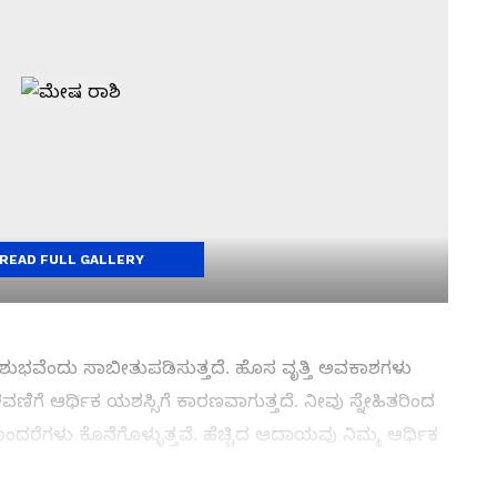
READ FULL GALLERY
 ಶುಭವೆಂದು ಸಾಬೀತುಪಡಿಸುತ್ತದೆ. ಹೊಸ ವೃತ್ತಿ ಅವಕಾಶಗಳು
ಣಿಗೆ ಆರ್ಥಿಕ ಯಶಸ್ಸಿಗೆ ಕಾರಣವಾಗುತ್ತದೆ. ನೀವು ಸ್ನೇಹಿತರಿಂದ
ೊಂದರೆಗಳು ಕೊನೆಗೊಳ್ಳುತ್ತವೆ. ಹೆಚ್ಚಿದ ಆದಾಯವು ನಿಮ್ಮ ಆರ್ಥಿಕ