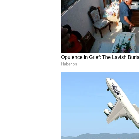
ಕುಂಭ ರಾಶಿ
ಕುಂಭ ರಾಶಿಯವರಿಗೆ ಬುಧನ ಚಲನೆಯಿಂದ ಲಾಭವ
ಸಾಧಿಸುತ್ತಾರೆ. ಉದ್ಯೋಗ ಮತ್ತು ವ್ಯವಹಾರಗ
ಅವರ ಆರ್ಥಿಕ ಪರಿಸ್ಥಿತಿಯನ್ನು ಸುಧಾರಿಸುತ್ತದ
ABOUT THE AUTHOR
Sushma Hegde
SH
ಸುವರ್ಣ ನ್ಯೂಸ್ ಸುದ್ದಿ ಮಾಧ್ಯಮದ ಡಿಜ
ದೃಶ್ಯ ಮಾಧ್ಯಮ, ಡಿಜಿಟಲ್‌ ಮಾಧ್ಯಮದಲ