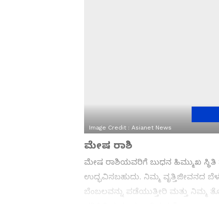
Image Credit :
Asianet News
ಮೇಷ ರಾಶಿ
ಮೇಷ ರಾಶಿಯವರಿಗೆ ಬುಧನ ಹಿಮ್ಮುಖ ಸ್ಥಿತಿ
ಉದ್ಭವಿಸಬಹುದು. ನಿಮ್ಮ ವೃತ್ತಿಜೀವನದ ಬೆಳವ
ಬೆಂಬಲವನ್ನು ಪಡೆಯುತ್ತೀರಿ ಮತ್ತು ನಿಮ್ಮ ತ
ಪರಿಸ್ಥಿತಿಯನ್ನು ಸುಧಾರಿಸುತ್ತದೆ.