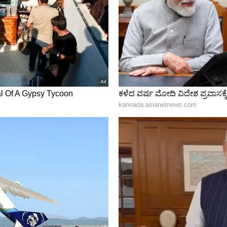
ಾಗುತ್ತದೆ. ಅವರು ತಮ್ಮ ವೃತ್ತಿಜೀವನದಲ್ಲಿ ಯಶಸ್ಸನ್ನು
ಳಲ್ಲಿರುವವರು ಯಶಸ್ಸನ್ನು ಕಾಣುತ್ತಾರೆ. ಹೆಚ್ಚಿದ ಆದಾಯವು
ೆ.
ಿಟಲ್ ವಿಭಾಗದಲ್ಲಿ ಕಳೆದ ಮೂರು ವರ್ಷಗಳಿಂದ ಕೆಲಸ ಮಾಡುತ್ತಿದ್ದೇನೆ.
್ಲಿ 5 ವರ್ಷ ಕೆಲಸ ಮಾಡಿದ ಅನುಭವವಿದೆ. SDM ಉಜಿರೆಯಲ್ಲಿ