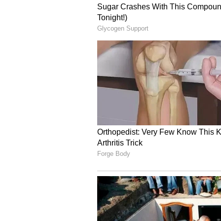
4
4
Image Credit :
Asianet News