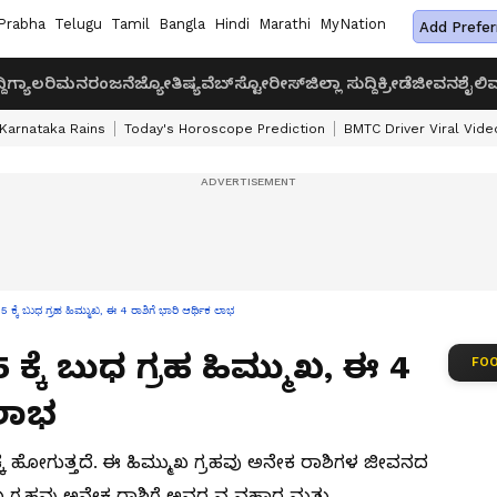
Prabha
Telugu
Tamil
Bangla
Hindi
Marathi
MyNation
Add Prefer
ದಿ
ಗ್ಯಾಲರಿ
ಮನರಂಜನೆ
ಜ್ಯೋತಿಷ್ಯ
ವೆಬ್‌ಸ್ಟೋರೀಸ್
ಜಿಲ್ಲಾ ಸುದ್ದಿ
ಕ್ರೀಡೆ
ಜೀವನಶೈಲಿ
ವ
Karnataka Rains
Today's Horoscope Prediction
BMTC Driver Viral Vide
05 ಕ್ಕೆ ಬುಧ ಗ್ರಹ ಹಿಮ್ಮುಖ, ಈ 4 ರಾಶಿಗೆ ಭಾರಿ ಆರ್ಥಿಕ ಲಾಭ
 ಕ್ಕೆ ಬುಧ ಗ್ರಹ ಹಿಮ್ಮುಖ, ಈ 4
FOO
 ಲಾಭ
ಕ್ಕೆ ಹೋಗುತ್ತದೆ. ಈ ಹಿಮ್ಮುಖ ಗ್ರಹವು ಅನೇಕ ರಾಶಿಗಳ ಜೀವನದ
 ಗ್ರಹವು ಅನೇಕ ರಾಶಿಗೆ ಅವರ ವ್ಯವಹಾರ ಮತ್ತು