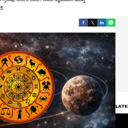
ೆ.
LATE