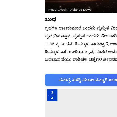
Image Credit :
Asianet News
ಬುಧ
ಗ್ರಹಗಳ ರಾಜಕುಮಾರ ಬುಧನು ಪ್ರಸ್ತುತ ಮಿಥು
ಪ್ರವೇಶಿಸುತ್ತಾನೆ. ಪ್ರಸ್ತುತ ಬುಧನು ನೇರವಾ
11:05 ಕ್ಕೆ ಬುಧನು ಹಿಮ್ಮುಖವಾಗುತ್ತಾನೆ, 
ಹಿಮ್ಮುಖವಾಗಿ ಉಳಿಯುತ್ತಾನೆ, ನಂತರ ಅದು
ಬದಲಾವಣೆಯು ರಾಶಿಚಕ್ರ ಚಿಹ್ನೆಗಳ ಜೀವನದ
ಸಮಗ್ರ ಸುದ್ದಿ ಮೂಲವನ್ನಾಗಿ asi
2
4