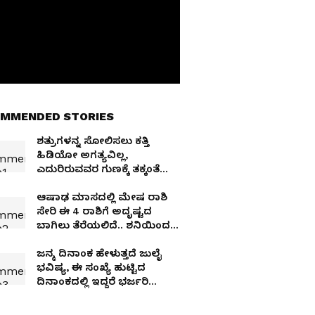
MMENDED STORIES
ಶತ್ರುಗಳನ್ನ ಸೋಲಿಸಲು ಕತ್ತಿ
ಹಿಡಿಯೋ ಅಗತ್ಯವಿಲ್ಲ,
ಎದುರಿರುವವರ ಗುಣಕ್ಕೆ ತಕ್ಕಂತೆ
ಹೀಗೆ ಬದಲಾಗಿ ಅಂದ್ರು ಚಾಣಕ್ಯ
ಆಷಾಢ ಮಾಸದಲ್ಲಿ ಮೇಷ ರಾಶಿ
ಸೇರಿ ಈ 4 ರಾಶಿಗೆ ಅದೃಷ್ಟದ
ಬಾಗಿಲು ತೆರೆಯಲಿದೆ.. ಶನಿಯಿಂದ
ಹೆಸರು ಕೀರ್ತಿ ಸಂಪತ್ತು!
ಜನ್ಮ ದಿನಾಂಕ ಹೇಳುತ್ತದೆ ಜುಲೈ
ಭವಿಷ್ಯ, ಈ ಸಂಖ್ಯೆ ಹುಟ್ಟಿದ
ದಿನಾಂಕದಲ್ಲಿ ಇದ್ದರೆ ಭರ್ಜರಿ
ಯಶಸ್ಸು