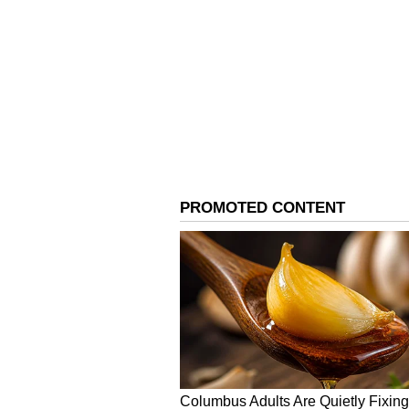
Image Credit :
Asianet News
ಮಿಥುನ ರಾಶಿ
ಮಿಥುನ ರಾಶಿಯವರಿಗೆ ಬುಧನ ಹಿಮ್ಮುಖ ಚಲ
ಅನುಕೂಲಕರವಾಗಿರುತ್ತದೆ ಮತ್ತು ನೀವು ಜೀವನ
ನಿಮ್ಮ ಆರ್ಥಿಕ ಪರಿಸ್ಥಿತಿಯನ್ನು ಸುಧಾರಿಸುತ್ತ