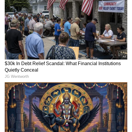
ಆಫರ್‘ಭೂತ ಕೋಲ’ A night with ancient spirits
ಹೆಸರಿನಲ್ಲಿ ಆಫರ್ ನೀಡುವ ಮೂಲಕ ತುಳುನಾಡಿನ
ನಂಬಿಕೆಯ ದೈವಾರಾಧನೆ ಹೆಸರಲ್ಲಿ ಹೊಸ ದಂಧೆ
ಹುಟ್ಟಿಕೊಂಡಿದೆ.