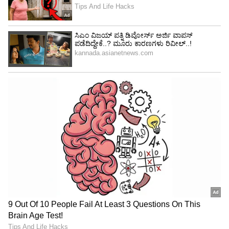
4
5
ಕರಾವಳಿಯ ಕಲೆ, ಸಂಸ್ಕೃತಿ ವೀಕ್ಷಣೆಗೆ ಟ್ರಾವೆಲ್​ ಪ್ಯಾಕೇಜ್​
ಪ್ರಕಟ ಮಾಡಿದೆ. ಅದರಲ್ಲಿ ದೈವಾರಾಧನೆ ಜತೆ
ಪ್ರವಾಸಿತಾಣಗಳನ್ನು ತೋರಿಸುವುದಾಗಿ ಪೋಸ್ಟ್ ಹಾಕಲಾಗಿದ್ದು
,ಪ್ರತಿ ವ್ಯಕ್ತಿಗೆ 2,899ರೂ. ಟಿಕೆಟ್​ ದರ ವಿಧಿಸಿದೆ.
5