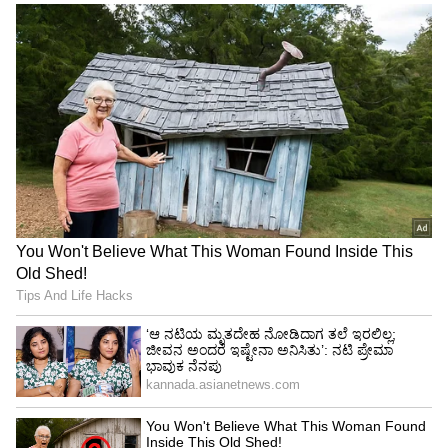
ಸಾಮಾಜಿಕ ತಾಣಗಳಲ್ಲಿ ಪೋಸ್ಟ್‌ನ್ನು ಬಿಟ್ಟಿದೆ. ಟ್ರಾವೆಲ್​ ಏಜೆನ್ಸಿ
ಪೋಸ್ಟರ್ ವಿರುದ್ಧ ಕರಾವಳಿ ಮಂದಿ ಆಕ್ರೋಶ
ಹೊರಕಾಕಿದ್ದಾರೆ.