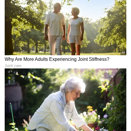
ಯಾವ ದಿನ ಏನು ಮಾಡಬಾರದು?
ನಂತರ 4 ರಾಶಿಗಳಿಗೆ ಹಣವೋ
ಇಲ್ಲಿದೆ ಪೂರ್ಣ ವಿವರ
ಹಣ!
ಗಾಳಿ ಇಲ್ಲದಿದ್ರೂ, ಎಣ್ಣೆ,ಬತ್ತಿ
ಶನಿ ದೃಷ್ಟಿಯಲ್ಲಿ ಅತ್ಯಂತ ಮಹಾ
ಸರಿಯಾಗಿದ್ರೂ ದೀಪ
ಬದಲಾವಣೆ; 5 ರಾಶಿಗೆ ಇನ್ಮುಂದೆ
ಆರುತ್ತಿದೆಯಾ? ಇದು ಯಾವುದರ
ಮುಟ್ಟಿದ್ದೆಲ್ಲಾ ಚಿನ್ನ
ಮುನ್ಸೂಚನೆ ಗೊತ್ತಾ?
LATEST VIDEOS
"ರಾಜಕೀಯ ಬೇಡ, ಸಿನಿಮಾನೇ ಪ್ರಾಣ":
ಕನಕೋತ್ಸವದಲ್ಲಿ ರಿಷಬ್ ಶೆಟ್ಟಿ | Rishab
Shetty speech | Suvarna News