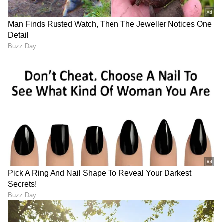
DOWNLOAD APP
RECOMMENDED STORIES
ಜ್ಯೋತಿಷ್ಯ ಶಾಸ್ತ್ರ: ವಾರದ 7
ಹಂಸ ರಾಜಯೋಗ: ಕರ್ಕಾಟಕದಲ್ಲಿ
ದಿನಗಳಲ್ಲಿ ಈ ತಪ್ಪು ಮಾಡಬೇಡಿ!
ಗುರು ಉದಯ, ಆಗಸ್ಟ್ 10ರ