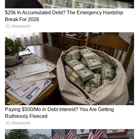
2
5
ಟ್ರಾವೆಲ್​ ಏಜೆನ್ಸಿಗಳಿಂದ ಹೊಸ ಟೂರ್ ಪ್ಯಾಕೇಜ್​ ಆಫರ್
ನೀಡಲಾಗಿದೆ.ದೈವಕೋಲದ ವೀಕ್ಷಣೆಗೆ ಟೂರ್​ ಪ್ಯಾಕೇಜ್​