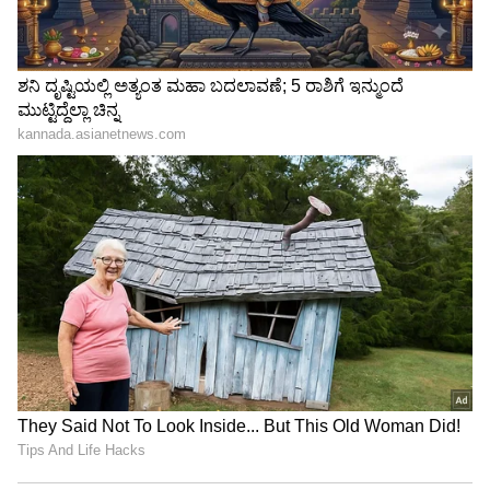
3
5
ಈವೆಂಟ್​ ರೀತಿ ದೈವನರ್ತನ ವೀಕ್ಷಣೆಗೆ ಟಿಕೆಟ್​ ದರ ಫಿಕ್ಸ್
ಮಾಡಲಾಗಿದೆ. travelbuddy ಎಂಬ ಏಜೆನ್ಸಿಯಿಂದ