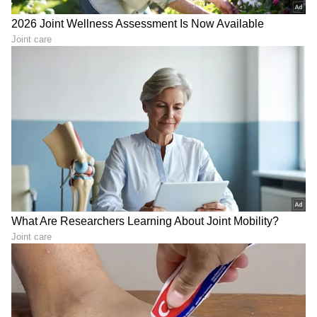
ಶೇ.50 ರಿಂದ ಶೇ.18 ಕ್ಕೆ TAX ಇಳಿಕೆ: ಮೋದಿ-
ಟ್ರಂಪ್ ಐತಿಹಾಸಿಕ ಒಪ್ಪಂದ | India US
Trade Deal | Party Rounds