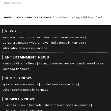
HOME
ASTROLOGY
FESTIVALS
'ಭೂತ ಕೋಲ' ಮೇಲೆ ವ್ಯಾಪಾರಕ್ಕಿಳಿದ ಟ್ರಾವೆಲ್‌ ಏಜೆನ್ಸಿ, 'ನಿಮ್ಮ ತೀರ್ಮಾನ ನಾವ್‌ ಮಾಡ್ತೀವಿ' ಎಂದ ಕರಾವಳಿ ಜನರು!
NEWS
kannada news
latest kannada news
karnataka news
bengaluru news
Mysore news
india news in kannada
international news in kannada
ENTERTAINMENT NEWS
Kannada Cinema News
kannada movies review
sandalwood news
kannada tv shows
SPORTS NEWS
sports news in kannada
cricket news in kannada
Other Sports News in Kannada
BUSINESS NEWS
Business news in kannada
share market news in kannada
business ideas in kannada