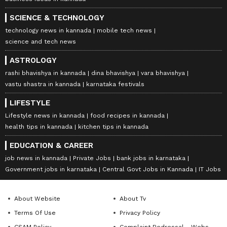
SCIENCE & TECHNOLOGY
technology news in kannada
mobile tech news
science and tech news
ASTROLOGY
rashi bhavishya in kannada
dina bhavishya
vara bhavishya
vastu shastra in kannada
karnataka festivals
LIFESTYLE
Lifestyle news in kannada
food recipes in kannada
health tips in kannada
kitchen tips in kannada
EDUCATION & CAREER
job news in kannada
Private Jobs
bank jobs in karnataka
Government jobs in karnataka
Central Govt Jobs in Kannada
IT Jobs
About Website
About Tv
Terms Of Use
Privacy Policy
CSAM Policy
Complaint Redressal - Website