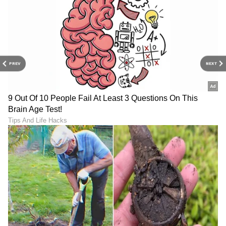
ABOUT THE AUTHOR
Sushma Hegde
SH
ಸುವರ್ಣ ನ್ಯೂಸ್ ಸುದ್ದಿ ಮಾಧ್ಯಮದ ಡಿಜಿಟಲ್ ವಿಭಾಗದಲ್ಲಿ ಕಳೆದ
ಮೂರು ವರ್ಷಗಳಿಂದ ಕೆಲಸ ಮಾಡುತ್ತಿದ್ದೇನೆ. ದೃಶ್ಯ ಮಾಧ್ಯಮ,
PREV
NEXT
ಡಿಜಿಟಲ್‌ ಮಾಧ್ಯಮದಲ್ಲಿ 5 ವರ್ಷ ಕೆಲಸ ಮಾಡಿದ ಅನುಭವವಿದೆ.
SDM ಉಜಿರೆಯಲ್ಲಿ ಪತ್ರಿಕೋದ್ಯಮದ ಸ್ನಾತಕೋತ್ತರ ಪದವಿ.
ಸುದ್ದಿಲೋಕದಲ್ಲಿ ರಾಜಕೀಯ, ದೇಶ, ಜ್ಯೋತಿಷ್ಯ, ಜೀವನಶೈಲಿ,
ವಾಣಿಜ್ಯ, ಕ್ರೈಂ ಸುದ್ದಿಗಳಲ್ಲಿ ಆಸಕ್ತಿ.