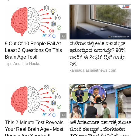
5
2,899ರೂ. ಕೊಟ್ಟರೆ ಕಂಬಳ, ಭೂತಕೋಲ, ಟ್ರೆಕ್ಕಿಂಗ್​ ಸೌಲಭ್ಯ
ನೀಡುವುದಾಗಿ ಪೋಸ್ಟರ್ ಮಾಡಿದ್ದಾರೆ . ಇದರ ವಿರುದ್ದ
ತುಳುನಾಡಿನ ದೈವಾರಾಧಕರು ಸಿಡಿದು ಇಂಥ ಘಟನೆಗೆ
ಅವಕಾಶ ನೀಡುವುದಿಲ್ಲ ಎಂದು ಹೇಳಿದ್ದಾರೆ.