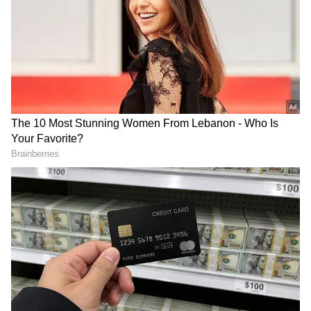
ಕಾಂತಾರ ಸಿನಿಮಾ ಬಳಿಕ ಭೂತಕೋಲ ಕ್ರೇಜ್ ಹೆಚ್ಚಾಗಿದೆ.
ಕಾಂತಾರ -1 ಟೀಸರ್ ರಿಲೀಸ್​ ಬೆನ್ನಲ್ಲೆ ಕರಾವಳಿಯಲ್ಲಿ ಹೊಸ
ವಿವಾದ ಉಂಟಾಗಿದೆ.ಇಷ್ಟು ದಿನ ಕರಾವಳಿಗರನ್ನಷ್ಟೇ
ಸೆಳೆಯುತ್ತಿದ್ದ ಭೂತಕೋಲ ಕಾಂತಾರ ಬಳಿಕ ಭೂತಕೋಲ,
ದೈವದ ಬಗ್ಗೆ ಹೆಚ್ಚಿದ ಜನರ ಆಸಕ್ತಿಯನ್ನೇ ಬಂಡವಾಳ
ಮಾಡಿಕೊಂಡಿದೆ ಟ್ರಾವೆಲ್ ಏಜೆನ್ಸಿಗಳು.
ಸಮಗ್ರ ಸುದ್ದಿ ಮೂಲವನ್ನಾಗಿ asianet suvarna news ಅನ್ನು
ಆಯ್ಕೆ ಮಾಡಿಕೊಳ್ಳಿ