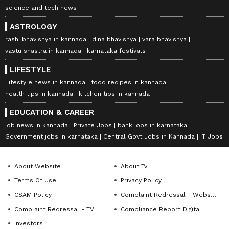
science and tech news
ASTROLOGY
rashi bhavishya in kannada
dina bhavishya
vara bhavishya
vastu shastra in kannada
karnataka festivals
LIFESTYLE
Lifestyle news in kannada
food recipes in kannada
health tips in kannada
kitchen tips in kannada
EDUCATION & CAREER
job news in kannada
Private Jobs
bank jobs in karnataka
Government jobs in karnataka
Central Govt Jobs in Kannada
IT Jobs
About Website
About Tv
Terms Of Use
Privacy Policy
CSAM Policy
Complaint Redressal - Website
Complaint Redressal - TV
Compliance Report Digital
Investors