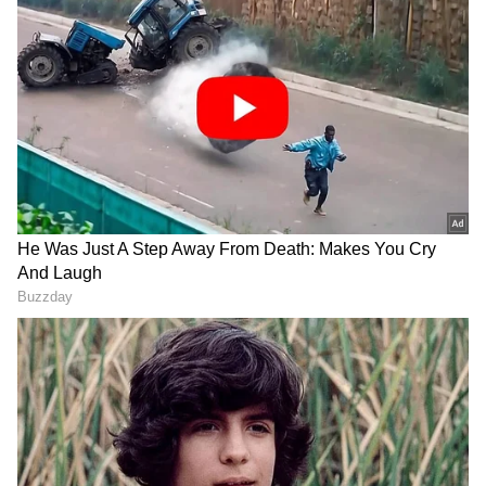
ಶನಿಯು ನೇರವಾಗಿರುವುದರಿಂದ ವೃಷಭ ರಾಶಿಯವರಿಗೆ
ಆತ್ಮಸ್ಥೈರ್ಯ ಹೆಚ್ಚುತ್ತದೆ. ಈ ಅವಧಿಯಲ್ಲಿ, ನಿಮ್ಮ
ವೃತ್ತಿಜೀವನದಲ್ಲಿ ನೀವು ಸಾಕಷ್ಟು ಪ್ರಗತಿಯನ್ನು ಸಾಧಿಸುವಿರಿ.
ವೃಷಭ ರಾಶಿಯ ಜನರು ಯಾವುದೇ ಕೆಲಸದಲ್ಲಿ
ಯಶಸ್ವಿಯಾಗುತ್ತಾರೆ. ವ್ಯಾಪಾರದಲ್ಲಿ ಲಾಭವೂ ಹೆಚ್ಚಾಗುತ್ತದೆ.