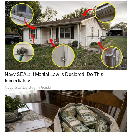
DOWNLOAD APP
RECOMMENDED STORIES
ನಾಳೆ ಜುಲೈ 4 ರಿಂದ 4 ರಾಶಿ
ಮಗನ ಕ್ರಿಕೆಟ್ ಭವಿಷ್ಯಕ್ಕಾಗಿ
ಭವಿಷ್ಯ ಬದಲು, ಶುಕ್ರನು ಅಪಾರ
ಕರ್ನಾಟಕಕ್ಕೆ ಓಡಿ ಬಂದ Rahul
ಸಂತೋಷ, ಸಮೃದ್ಧಿ ಮತ್ತು
Dravid; ಯಂತ್ರೋದ್ಧಾರಕ
ವೈಭವವನ್ನು ನೀಡುತ್ತಾನೆ
ಹನುಮನಿಗೆ ವಿಶೇಷ ಮೊರೆ!