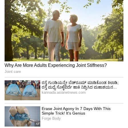
4
4
ಕನ್ಯಾ ರಾಶಿಯವರಿಗೆ ಶನಿಯ ಸಂಚಾರವು ವರದಾನವಾಗಲಿದೆ.
ದೀಪಾವಳಿಯ ಮೊದಲು, ನಿಮ್ಮ ಕೆಲಸದ ಸ್ಥಳದಲ್ಲಿ ಕೆಲವು
ವಿಶೇಷ ಒಳ್ಳೆಯ ಸುದ್ದಿಗಳನ್ನು ನೀವು ಪಡೆಯುತ್ತೀರಿ.
ಉದ್ಯೋಗದಲ್ಲಿ ಬಡ್ತಿ ಮತ್ತು ಸಂಬಳ ಹೆಚ್ಚಾಗಬಹುದು. ಕನ್ಯಾ
ರಾಶಿಯ ಜನರು ವ್ಯವಹಾರದಲ್ಲಿ ಲಾಭವನ್ನು ಪಡೆಯುತ್ತಾರೆ.