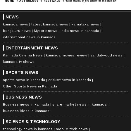
HOME
ASTROLOGY
FESTIVALS
ಕುಂಭ ರಾಶಿಯಲ್ಲಿ ಶನಿ ಮಾರ್ಗಿ,ಈ ರಾಶಿಯವರಿಗೆ ಮುಟ್ಟಿದ್ದೆಲ್ಲಾ ಚಿನ್ನ,ವೃತ್ತಿಯಲ್ಲಿ ಪ್ರಗತಿ
NEWS
kannada news
latest kannada news
karnataka news
bengaluru news
Mysore news
india news in kannada
international news in kannada
ENTERTAINMENT NEWS
Kannada Cinema News
kannada movies review
sandalwood news
kannada tv shows
SPORTS NEWS
sports news in kannada
cricket news in kannada
Other Sports News in Kannada
BUSINESS NEWS
Business news in kannada
share market news in kannada
business ideas in kannada
SCIENCE & TECHNOLOGY
technology news in kannada
mobile tech news