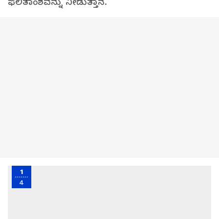
ಫಲಿತಾಂಶವನ್ನು ನೀಡುತ್ತಾನೆ.
1
4