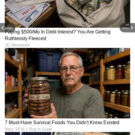
PREV
NEXT
ಜುಲೈ 2026 ರ 3 ಅದೃಷ್ಟ ರಾಶಿ,
ಸಾವಿನ ನಂತರ ಆತ್ಮದ 13 ದಿನಗಳ
ಬ್ಯಾಂಕ್ ಬ್ಯಾಲೆನ್ಸ್ ಡಬಲ್ ಜೊತೆ
ನಿಗೂಢ ಪಯಣ ಹೇಗಿರುತ್ತೆ; ಗರುಡ
ವೃತ್ತಿ ಲಾಭ
ಪುರಾಣ ಏನು ಹೇಳುತ್ತೆ?
LATEST VIDEOS
"ರಾಜಕೀಯ ಬೇಡ, ಸಿನಿಮಾನೇ ಪ್ರಾಣ":
ಕನಕೋತ್ಸವದಲ್ಲಿ ರಿಷಬ್ ಶೆಟ್ಟಿ | Rishab
Shetty speech | Suvarna News
ಶೇ.50 ರಿಂದ ಶೇ.18 ಕ್ಕೆ TAX ಇಳಿಕೆ: ಮೋದಿ-
ಟ್ರಂಪ್ ಐತಿಹಾಸಿಕ ಒಪ್ಪಂದ | India US