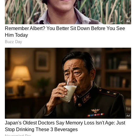
3
4
ದೀಪಾವಳಿಯ ಮೊದಲು, ಶನಿಯು ನೇರವಾಗಿ ತಿರುಗುತ್ತದೆ
ಮತ್ತು ಕರ್ಕ ರಾಶಿಯ ಜನರ ಭವಿಷ್ಯವನ್ನು ಬದಲಾಯಿಸುತ್ತದೆ.