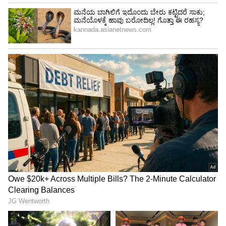
ಈ ಸಮಯದಲ್ಲಿ ನೀವು ನಿಮ್ಮ ವ್ಯಾಪಾರವನ್ನು
ವಿಸ್ತರಿಸಬಹುದು.
LATEST VIDEOS
ABOUT THE AUTHOR
Sushma Hegde
SH
ಸುವರ್ಣ ನ್ಯೂಸ್ ಸುದ್ದಿ ಮಾಧ್ಯಮದ ಡಿಜಿಟಲ್ ವಿಭಾಗದಲ್ಲಿ ಕಳೆದ