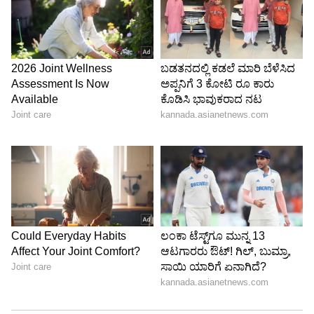
ಮೂರು ವರ್ಷಗಳಿಂದ ಕೆಲಸ ಮಾಡುತ್ತಿದ್ದೇನೆ. ದೃಶ್ಯ ಮಾಧ್ಯಮ,
ಡಿಜಿಟಲ್‌ ಮಾಧ್ಯಮದಲ್ಲಿ 5 ವರ್ಷ ಕೆಲಸ ಮಾಡಿದ ಅನುಭವವಿದೆ.
SDM ಉಜಿರೆಯಲ್ಲಿ ಪತ್ರಿಕೋದ್ಯಮದ ಸ್ನಾತಕೋತ್ತರ ಪದವಿ.
ಶನಿ
ಸುದ್ದಿಲೋಕದಲ್ಲಿ ರಾಜಕೀಯ, ದೇಶ, ಜ್ಯೋತಿಷ್ಯ, ಜೀವನಶೈಲಿ,
ವಾಣಿಜ್ಯ, ಕ್ರೈಂ ಸುದ್ದಿಗಳಲ್ಲಿ ಆಸಕ್ತಿ.