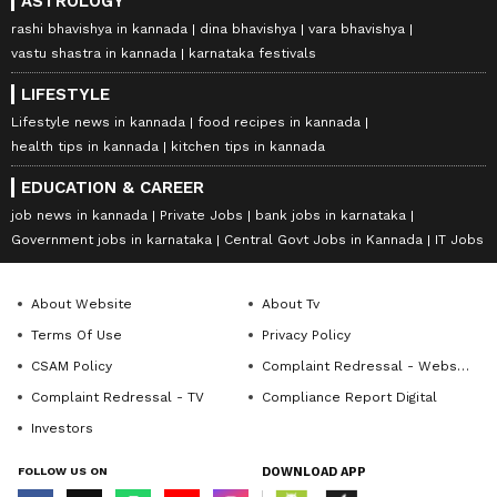
ASTROLOGY
rashi bhavishya in kannada
dina bhavishya
vara bhavishya
vastu shastra in kannada
karnataka festivals
LIFESTYLE
Lifestyle news in kannada
food recipes in kannada
health tips in kannada
kitchen tips in kannada
EDUCATION & CAREER
job news in kannada
Private Jobs
bank jobs in karnataka
Government jobs in karnataka
Central Govt Jobs in Kannada
IT Jobs
About Website
About Tv
Terms Of Use
Privacy Policy
CSAM Policy
Complaint Redressal - Website
Complaint Redressal - TV
Compliance Report Digital
Investors
FOLLOW US ON
DOWNLOAD APP