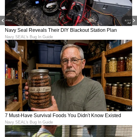
8
PREV
NEXT
ರಾಜಸ್ಥಾನ ರಾಯಲ್ಸ್ ಫ್ರಾಂಚೈಸಿಯು ಈ ಬಾರಿಯ ಮೆಗಾ
ಹರಾಜಿನಲ್ಲಿ ಸಾಕಷ್ಟು ಅಳೆದು-ತೂಗಿ ತನಗೆ ಬೇಕಾದ
ಆಟಗಾರರನ್ನು ಖರೀದಿಸಿದ್ದು, ಅಗ್ರ ಕ್ರಮಾಂಕದಲ್ಲಿ ಸಂಜು
ಸ್ಯಾಮ್ಸನ್, ದೇವದತ್ ಪಡಿಕ್ಕಲ್, ಜೋಸ್ ಬಟ್ಲರ್
ಅವರಂತಹ ಆಟಗಾರರನ್ನು ಹೊಂದಿದೆ