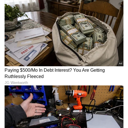
ಲಂಕಾ ಮಾಜಿ ವೇಗದ ಬೌಲಿಂಗ್ ಮಾಲಿಂಗ, ಮುಂಬೈ
ಇಂಡಿಯನ್ಸ್ ತಂಡವು 5 ಬಾರಿ ಚಾಂಪಿಯನ್ ಆಗುವಲ್ಲಿ
ಪ್ರಮುಖ ಪಾತ್ರವಹಿಸಿದ್ದಾರೆ. ಐಪಿಎಲ್‌ನಲ್ಲಿ ಮುಂಬೈ
ಇಂಡಿಯನ್ಸ್ ಪರ ಮಾಲಿಂಗ 122 ಪಂದ್ಯಗಳನ್ನಾಡಿ ಬರೋಬ್ಬರಿ
170 ವಿಕೆಟ್ ಕಬಳಿಸುವ ಮೂಲಕ, ಐಪಿಎಲ್‌ನಲ್ಲಿ ಗರಿಷ್ಠ
ವಿಕೆಟ್‌ ಕಬಳಿಸಿದ ಬೌಲರ್ ಎನ್ನುವ ದಾಖಲೆಯನ್ನು
ತನ್ನದಾಗಿಸಿಕೊಂಡಿದ್ದಾರೆ.
7