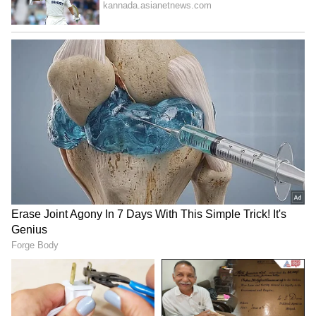
ಉಳಿಸಿಕೊಳ್ಳಲು ಪ್ರಯತ್ನಿಸಿತ್ತು. ಆದರೆ 5 ಬಾರಿಯ ಐಪಿಎಲ್
ಚಾಂಪಿಯನ್ ಮುಂಬೈ ಫ್ರಾಂಚೈಸಿಯು 8 ಕೋಟಿ ರುಪಾಯಿ
ನೀಡಿ ಆರ್ಚರ್‌ರನ್ನು ತನ್ನ ತೆಕ್ಕೆಗೆ ಸೆಳೆದುಕೊಂಡಿತ್ತು.
5
8
ಇದೀಗ ರಾಜಸ್ಥಾನ ರಾಯಲ್ಸ್ ಫ್ರಾಂಚೈಸಿಯು ಒಂದು ಹೆಜ್ಜೆ
ಮುಂದೆ ಹೋಗಿ, ಮುಂಬೈ ಇಂಡಿಯನ್ಸ್‌ ತಂಡದ ಯಶಸ್ಸಿನ
ಹಿಂದಿನ ಪ್ರಮುಖ ಆಟಗಾರನಾಗಿದ್ದ ಲಸಿತ್ ಮಾಲಿಂಗರನ್ನೇ