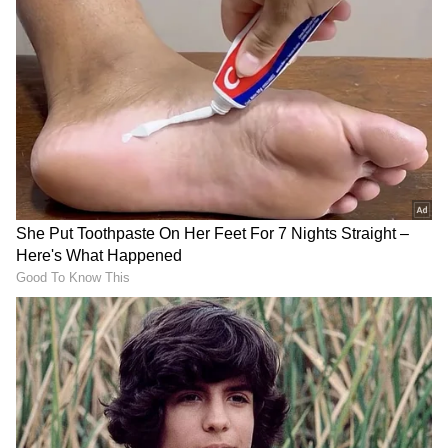
ಇದೀಗ ಐಪಿಎಲ್‌ನ ಮಹತ್ತರ ಬೆಳವಣಿಯೊಂದರಲ್ಲಿ
ರಾಜಸ್ಥಾನ ರಾಯಲ್ಸ್ ಫ್ರಾಂಚೈಸಿಯು ಲಸಿತ್ ಮಾಲಿಂಗ
ಅವರನ್ನು ತನ್ನ ಬೌಲಿಂಗ್ ಕೋಚ್ ಆಗಿ ನೇಮಕ
ಮಾಡಿಕೊಳ್ಳುವಲ್ಲಿ ಯಶಸ್ವಿಯಾಗಿದ್ದಾರೆ. ಈ ಮೂಲಕ ಮುಂಬೈ
ಇಂಡಿಯನ್ಸ್‌ಗೆ, ರಾಯಲ್ಸ್‌ ಫ್ರಾಂಚೈಸಿ ಟಕ್ಕರ್ ನೀಡಿದೆ.