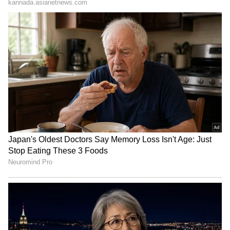
ಇತ್ತೀಚೆಗಷ್ಟೇ ಬೆಂಗಳೂರಿನಲ್ಲಿ ನಡೆದ ಐಪಿಎಲ್‌ ಆಟಗಾರರ
ಮೆಗಾ ಹರಾಜಿನಲ್ಲಿ ಮುಂಬೈ ಇಂಡಿಯನ್ಸ್‌ ಫ್ರಾಂಚೈಸಿಯು, ಈ
ಹಿಂದೆ ರಾಜಸ್ಥಾನ ರಾಯಲ್ಸ್‌ ತಂಡವನ್ನು ಪ್ರತಿನಿಧಿಸುತ್ತಿದ್ದ
ಜೋಫ್ರಾ ಆರ್ಚರ್‌ರನ್ನು ಖರೀದಿಸುವಲ್ಲಿ ಯಶಸ್ವಿಯಾಗಿತ್ತು