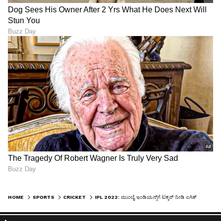
HOME
SPORTS
CRICKET
IPL 2022: ಮುಂಬೈ ಇಂಡಿಯನ್ಸ್‌ಗೆ ಟಕ್ಕರ್ ನೀಡಿ ಲಸಿತ್ ಮಾಲಿಂಗರನ್ನು ಸೆಳೆದುಕೊಂಡ ರಾಜಸ್ಥಾನ ರಾಯಲ್ಸ್..!