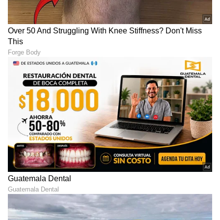
ಇನ್ನು ಬೌಲಿಂಗ್‌ನಲ್ಲಿ ಟ್ರೆಂಟ್ ಬೌಲ್ಟ್, ಪ್ರಸಿದ್ದ್ ಕೃಷ್ಣ,
ಯುಜುವೇಂದ್ರ ಚಹಲ್, ನೇಥನ್ ಕೌಲ್ಟರ್‌-ನೈಲ್ ಅವರಂತಹ
ಟಿ20 ಸ್ಪೆಷಲಿಸ್ಟ್ ಆಟಗಾರರನ್ನು ಹೊಂದಿದ್ದು, ಎರಡನೇ ಬಾರಿಗೆ
ರಾಜಸ್ಥಾನ ರಾಯಲ್ಸ್‌ ತಂಡವು ಐಪಿಎಲ್‌ ಟ್ರೋಫಿಗೆ
ಮುತ್ತಿಕ್ಕಲು ಎದುರು ನೋಡುತ್ತಿದೆ.
LATEST VIDEOS