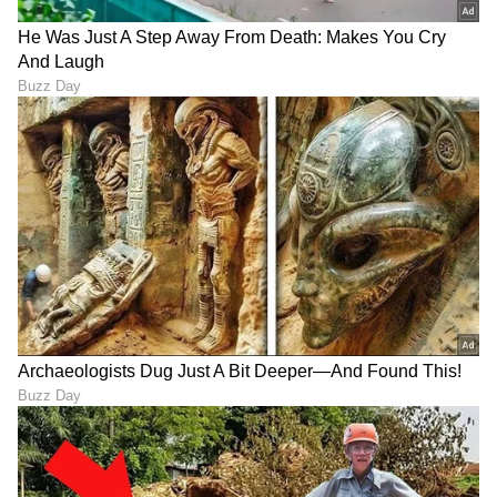
ಗಂಭೀರ್‌ಗೂ ಮೊದಲು ಲಕ್ಷ್ಮಣ್‌ಗೆ
ಸಚಿನ್, ಸೆಹ್ವಾಗ್, ಕೊಹ್ಲಿ,
ಟೀಂ ಇಂಡಿಯಾ ಕೋಚ್ ಆಫರ್
ಪಾಂಟಿಂಗ್‌ಗೂ ಸಾಧ್ಯವಾಗದ
ನೀಡಿದ್ದ ಬಿಸಿಸಿಐ, ಕೈತಪ್ಪಿದ್ದೆಲ್ಲಿ?
ದಾಖಲೆ; ದಾದಾ ಹೆಸರಿನಲ್ಲಿದೆ
ಅಪರೂಪದ ವಿಶ್ವದಾಖಲೆ!
LATEST VIDEOS
"ರಾಜಕೀಯ ಬೇಡ, ಸಿನಿಮಾನೇ ಪ್ರಾಣ":
ಕನಕೋತ್ಸವದಲ್ಲಿ ರಿಷಬ್ ಶೆಟ್ಟಿ | Rishab
Shetty speech | Suvarna News
ಶೇ.50 ರಿಂದ ಶೇ.18 ಕ್ಕೆ TAX ಇಳಿಕೆ: ಮೋದಿ-
ಟ್ರಂಪ್ ಐತಿಹಾಸಿಕ ಒಪ್ಪಂದ | India US
Trade Deal | Party Rounds