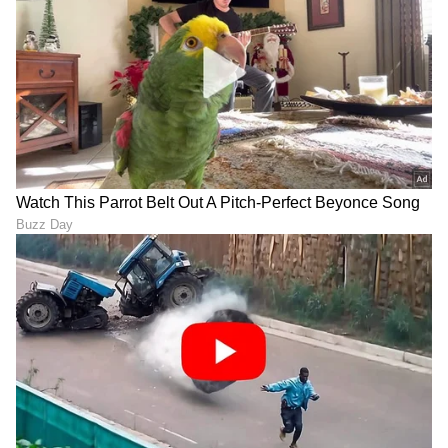
6, 6, 6, 6: ಒಂದೇ ಓವರ್‌ನಲ್ಲಿ 4
KL ರಾಹುಲ್ ಅಲ್ಲ.. ಹೆಚ್ಚು ಬಾರಿ
ಭರ್ಜರಿ ಸಿಕ್ಸರ್‌! ಕೋಚ್ ಗಂಭೀರ್
ರನ್ ಔಟ್ ಆದ ಬ್ಯಾಟ್ಸಮನ್‌ಗಳ
ಮೆಚ್ಚುಗೆ ಪಡೆದ ಭಾರತೀಯ
ಪಟ್ಟಿಯಲ್ಲಿ ಕನ್ನಡಿಗನಿಗೆ ಟಾಪ್ 2
ಬೌಲರ್!
ಸ್ಥಾನ