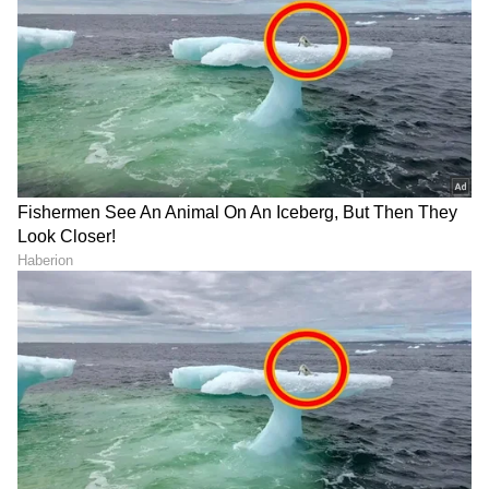
ABOUT THE AUTHOR
Suvarna News
SN
ಕ್ರಿಕೆಟ್
ಐಪಿಎಲ್
ರಾಜಸ್ಥಾನ್ ರಾಯಲ್ಸ್
ಮುಂಬೈ ಇಂಡಿಯನ್ಸ್
ಕ್ರಿಕೆಟ್ ಮತ್ತು ಕ್ರೀಡಾ ಜಗತ್ತಿನ (
Sports News in
Kannada
) ಕ್ಷಣಕ್ಷಣದ ಕನ್ನಡ ಸುದ್ದಿ ಅಪ್ಡೇಟ್‌ಗಳಿಗಾಗಿ
ಏಷ್ಯಾನೆಟ್ ಸುವರ್ಣ ನ್ಯೂಸ್‌ ಫಾಲೋ ಮಾಡಿ.
IPL
Live
ಸೇರಿದಂತೆ ಟೀಂ ಇಂಡಿಯಾದ ಬ್ರೇಕಿಂಗ್ ಸುದ್ದಿ
(
Cricket News in Kannada
), ವಿಶೇಷ ವರದಿಗಳು
ಮತ್ತು ನೇರ ಪ್ರಸಾರಗಳೊಂದಿಗೆ ಸಂಪೂರ್ಣ ಮಾಹಿತಿ
ನಿಮ್ಮ ಒಂದೇ ಕ್ಲಿಕ್‌ನಲ್ಲಿ ಲಭ್ಯ. ಏಷ್ಯಾನೆಟ್ ಸುವರ್ಣ
ನ್ಯೂಸ್ ಅಧಿಕೃತ ಆ್ಯಪ್ ಡೌನ್‌ಲೋಡ್ ಮಾಡಿ ಹಾಗೂ
ಎಲ್ಲಾ ಅಪ್‌ಡೇಟ್ ಗಳನ್ನು ಪಡೆಯಿರಿ.