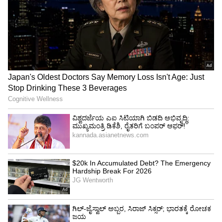
4
8
ಗಾಯದ ಸಮಸ್ಯೆಯಿಂದ 2022ನೇ ಸಾಲಿನ ಐಪಿಎಲ್‌ನಲ್ಲಿ
ತಾವು ಲಭ್ಯವಾಗುವುದಿಲ್ಲ ಎಂದು ಘೋಷಿಸಿ, ಹರಾಜಿನಲ್ಲಿ
ಪಾಲ್ಗೊಂಡಿದ್ದ ಜೋಫ್ರಾ ಆರ್ಚರ್ ಅವರನ್ನು ರಾಜಸ್ಥಾನ
ರಾಯಲ್ಸ್‌ ಫ್ರಾಂಚೈಸಿಯು ಶತಾಯಗತಾಯ ತನ್ನಲ್ಲೇ