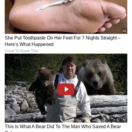
ಮ್ಯಾಚ್ ವಿನ್ನರ್ ಎನಿಸಿದ್ದಾರೆ.
9
11
9. ಅಕ್ಷರ್ ಪಟೇಲ್‌
ಕಳೆದ ಪಂದ್ಯದಲ್ಲಿ ಜಯಂತ್ ಯಾದವ್ ಅವರಿಂದ ನಿರೀಕ್ಷಿತ
ಪ್ರದರ್ಶನ ಮೂಡಿ ಬಂದಿರಲಿಲ್ಲ. ಹೀಗಾಗಿ ಸಂಪೂರ್ಣ ಫಿಟ್