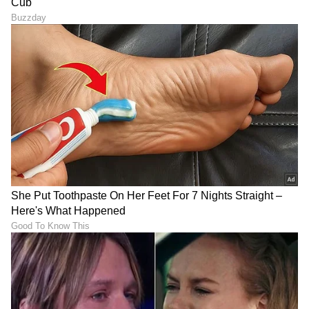
ಆಗಿರುವ ಎಡಗೈ ಸ್ಪಿನ್ನರ್ ಅಕ್ಷರ್ ಪಟೇಲ್ ಪಿಂಕ್ ಟೆಸ್ಟ್
ಪಂದ್ಯದಲ್ಲಿ ಕಣಕ್ಕಿಳಿಯುವುದು ಬಹುತೇಕ ಖಚಿತವಾಗಿದೆ.
10
11