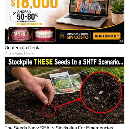
ಮೊಹಾಲಿ ಟೆಸ್ಟ್‌ ಪಂದ್ಯದಲ್ಲೇ ಅಜೇಯ 175 ರನ್ ಹಾಗೂ
ಬೌಲಿಂಗ್‌ನಲ್ಲಿ 9 ವಿಕೆಟ್ ಕಬಳಿಸಿದ್ದ ರವೀಂದ್ರ ಜಡೇಜಾ, ಟೆಸ್ಟ್
ಆಲ್ರೌಂಡರ್ ಶ್ರೇಯಾಂಕದಲ್ಲಿ ನಂ.1 ಸ್ಥಾನಕ್ಕೇರಿದ್ದಾರೆ. ಜಡೇಜಾ
ತಮ್ಮ ಫಾರ್ಮ್ ಮುಂದುವರೆಸಿಕೊಂಡು ಹೋಗಲು
ತುದಿಗಾಲಿನಲ್ಲಿ ನಿಂತಿದ್ದಾರೆ.