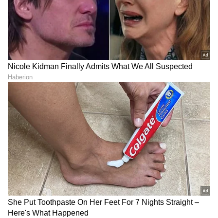
10. ಮೊಹಮ್ಮದ್ ಶಮಿ
ಟೀಂ ಇಂಡಿಯಾ ಅನುಭವಿ ವೇಗಿ ಶಮಿ, ಮೊಹಾಲಿ ಟೆಸ್ಟ್‌
ಪಂದ್ಯದ ಎರಡು ಇನಿಂಗ್ಸ್‌ಗಳಿಂದ ಒಟ್ಟು 3 ವಿಕೆಟ್
ಕಬಳಿಸಿದ್ದರು. ಬೆಂಗಳೂರು ಟೆಸ್ಟ್ ಪಂದ್ಯದಲ್ಲಿ ಮತ್ತಷ್ಟು ವಿಕೆಟ್
ಪಡೆಯಲು ಶಮಿ ಸಾಕಷ್ಟು ಬೆವರು ಹರಿಸುತ್ತಿದ್ದಾರೆ.
11
11