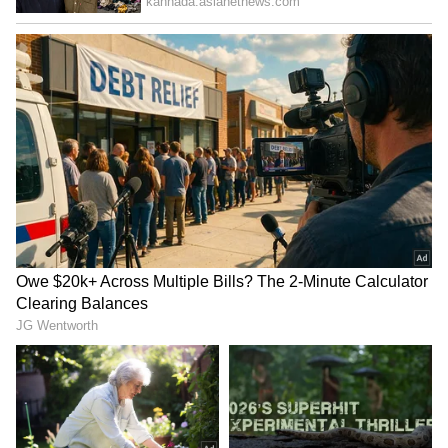
4. ವಿರಾಟ್ ಕೊಹ್ಲಿ
ಟೀಂ ಇಂಡಿಯಾ ಮಾಜಿ ನಾಯಕ ವಿರಾಟ್ ಕೊಹ್ಲಿ ಕಳೆದ
ಎರಡೂವರೆ ವರ್ಷಗಳಿಂದ ಅಂತಾರಾಷ್ಟ್ರೀಯ ಕ್ರಿಕೆಟ್‌ನಲ್ಲಿ
ಶತಕ ಬಾರಿಸಲು ವಿಫಲರಾಗಿದ್ದಾರೆ. ಕೊಹ್ಲಿ ತನ್ನ ನೆಚ್ಚಿನ
ಸ್ಟೇಡಿಯಂನಲ್ಲಿ ಶತಕದ ಬರ ನೀಗಿಸಿಕೊಳ್ಳಲು ಕಾಯುತ್ತಿದ್ದಾರೆ.
5
11