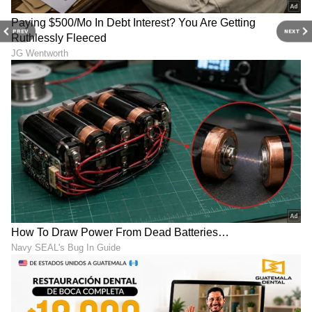
ವಿಂಡೀಸ್ ಎದುರಿನ ಟಿ20 ಸರಣಿಯಲ್ಲಿ ಸತತ 3 ಅರ್ಧಶತಕ
PREV
NEXT
ಬಾರಿಸಿ ಆಯ್ಕೆ ಸಮಿತಿ ಮನಗೆದ್ದಿರುವ ಶ್ರೇಯಸ್ ಅಯ್ಯರ್,
ಮೊದಲ ಟೆಸ್ಟ್‌ನಲ್ಲಿ ಹೆಚ್ಚು ಕಮಾಲ್ ಮಾಡಲು
ಸಾಧ್ಯವಾಗಿರಲಿಲ್ಲ. ಹೀಗಿದ್ದೂ ಅಯ್ಯರ್‌ಗೆ ಮತ್ತೊಂದು
ಅವಕಾಶ ಸಿಗುವುದು ಬಹುತೇಕ ಖಚಿತ
7
11
7. ರವೀಂದ್ರ ಜಡೇಜಾ