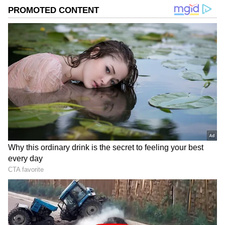
ಸರಣಿ ಗೆಲುವಿನ ವಿಶ್ವಾಸದಲ್ಲಿದ್ದಾರೆ.
ಸಮಗ್ರ ಸುದ್ದಿ ಮೂಲವನ್ನಾಗಿ asianet suvarna news ಅನ್ನು
ಆಯ್ಕೆ ಮಾಡಿಕೊಳ್ಳಿ