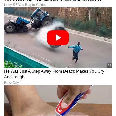
8
11
8. ರವಿಚಂದ್ರನ್ ಅಶ್ವಿನ್‌
ಟೀಂ ಇಂಡಿಯಾ ಆನುಭವಿ ಆಫ್‌ಸ್ಪಿನ್ನರ್ ರವಿಚಂದ್ರನ್
ಅಶ್ವಿನ್‌, ತಮ್ಮ ಆಲ್ರೌಂಡ್ ಪ್ರದರ್ಶನದ ಮೂಲಕ ತಂಡಕ್ಕೆ
ನೆರವಾಗುತ್ತಿದ್ದಾರೆ. ಮೊಹಾಲಿ ಟೆಸ್ಟ್‌ನಲ್ಲಿ ಕಪಿಲ್ ದೇವ್ ಗರಿಷ್ಠ
ವಿಕೆಟ್ ದಾಖಲೆ ಹಿಂದಿಕ್ಕಿರುವ ಅಶ್ವಿನ್, ತಂಡದ ರಿಯಲ್