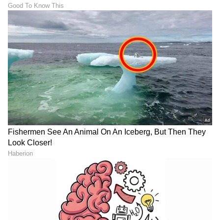
11. ಜಸ್ಪ್ರೀತ್ ಬುಮ್ರಾ
28 ವರ್ಷದ ಮಾರಕ ವೇಗಿ ಜಸ್ಪ್ರೀತ್ ಬುಮ್ರಾ, ಮೊಹಾಲಿ ಟೆಸ್ಟ್‌
ಪಂದ್ಯದಲ್ಲಿ ಗಮನಾರ್ಹ ಪ್ರದರ್ಶನ ತೋರಲು
ವಿಫಲವಾಗಿದ್ದರು. ಆದರೆ, ಯಾವ ಕ್ಷಣದಲ್ಲಿ ಬೇಕಾದರೂ
ಅಪಾಯಕಾರಿಯಾಗಬಲ್ಲ ಬುಮ್ರಾ, ಬೆಂಗಳೂರಿನಲ್ಲಿ ಲಂಕಾ
ಬ್ಯಾಟರ್‌ಗಳನ್ನು ಕಾಡಲು ರೆಡಿಯಾಗಿದ್ದಾರೆ.