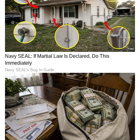
6
11
6. ಶ್ರೇಯಸ್ ಅಯ್ಯರ್‌