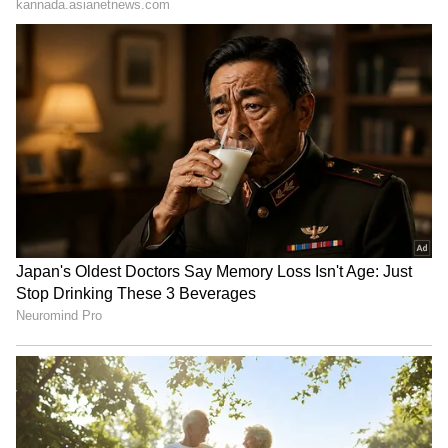
3
11
3. ಹನುಮ ವಿಹಾರಿ
ಟೆಸ್ಟ್ ಸ್ಪೆಷಲಿಸ್ಟ್ ಚೇತೇಶ್ವರ್ ಪೂಜಾರ ಅನುಪಸ್ಥಿತಿಯಲ್ಲಿ
ಮೊದಲ ಟೆಸ್ಟ್‌ ಪಂದ್ಯದಲ್ಲಿ ಸಮಯೋಚಿತ ಅರ್ಧಶತಕ
ಬಾರಿಸುವ ಮೂಲಕ ಆಯ್ಕೆ ಸಮಿತಿ ಮನ ಗೆದ್ದಿದ್ದರು. ವಿಹಾರಿ
ಇದೀಗ ಮತ್ತೊಮ್ಮೆ ಮೂರನೇ ಕ್ರಮಾಂಕ ಭದ್ರಪಡಿಸಿಕೊಳ್ಳಲು
ಎದುರು ನೋಡುತ್ತಿದ್ದಾರೆ.