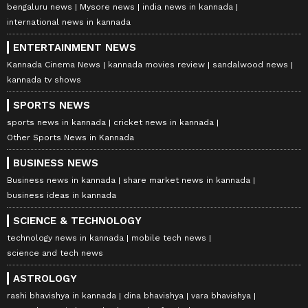
bengaluru news
Mysore news
india news in kannada
ನ್ಯೂಸ್ ಅಧಿಕೃತ ಆ್ಯಪ್ ಡೌನ್‌ಲೋಡ್ ಮಾಡಿ ಹಾಗೂ
international news in kannada
ಎಲ್ಲಾ ಅಪ್‌ಡೇಟ್ ಗಳನ್ನು ಪಡೆಯಿರಿ.
ENTERTAINMENT NEWS
Kannada Cinema News
kannada movies review
sandalwood news
kannada tv shows
SPORTS NEWS
sports news in kannada
cricket news in kannada
Other Sports News in Kannada
BUSINESS NEWS
Business news in kannada
share market news in kannada
business ideas in kannada
SCIENCE & TECHNOLOGY
technology news in kannada
mobile tech news
science and tech news
ASTROLOGY
rashi bhavishya in kannada
dina bhavishya
vara bhavishya
DOWNLOAD APP