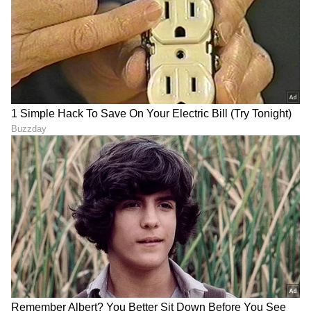
11
11
ವಿಲನ್‌ ಖ್ಯಾತಿ ಗಳಿಸಿದ ವಿಜಯ್ ವರ್ಮಾ,' ನಾನು ನನ್ನ
ವಿಲನ್ ಯುಗವನ್ನು ಕೊನೆಗೊಳಿಸಿದ್ದೇನೆ ಮತ್ತು ಜೀವನದ
ಪ್ರಣಯ ಯುಗ ಹಂತಕ್ಕೆ ಬಂದಿದ್ದೇನೆ ಎಂದು ಕರೆಯುತ್ತೇನೆ'
ಎಂದು ಹೇಳಿಕೊಂಡಿದ್ದಾರೆ.