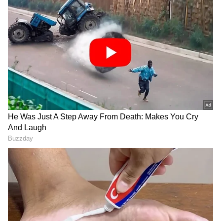
ಫೋಟೋಗಳನ್ನು ಹಂಚಿಕೊಂಡಿದ್ದಾರೆ.