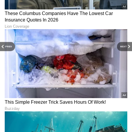
8
11
PREV
NEXT
ತಮನ್ನಾ ಮತ್ತು ವಿಜಯ್ ವರ್ಮಾ ಸಂಬಂಧ ಚರ್ಚೆಯ
ವಿಷಯವಾಗಿದೆ ಮತ್ತು ತಮ್ಮ ಮೊದಲ ಆನ್-ಸ್ಕ್ರೀನ್ ಲಸ್ಟ್
ಸ್ಟೋರೀಸ್ 2 ರ ಪ್ರಚಾರದ ಸಮಯದಲ್ಲಿ ಅವರು
ಸಾರ್ವಜನಿಕವಾಗಿ ತಮ್ಮ ಪ್ರೀತಿ ಬಗ್ಗೆ ಮಾತನಾಡಿದ್ದಾರೆ
9
11