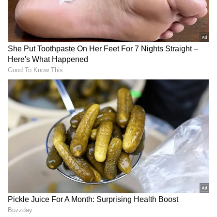
3
11
ಹಂಚಿಕೊಂಡಿರುವ ಫೋಟೋಗಳಲ್ಲಿ ಅವರು ಬಿಳಿ ಟಾಪ್
ಮತ್ತು ಗ್ರೇ ಬ್ಯಾಗಿ ಪ್ಯಾಂಟ್‌ನಲ್ಲಿ ಸಖತ್‌ ಗಾರ್ಜಿಯಸ್‌ ಆಗಿ
ಕಾಣಿಸಿಕೊಂಡಿದ್ದಾರೆ.