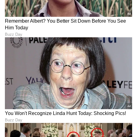
RECOMMENDED STORIES
ಸಂಕಷ್ಟಕ್ಕೆ ಸಿಲುಕಿದ ನಟ ಪ್ರಕಾಶ್
Rashmika Mandanna: 'ನನ್ನ
ರಾಜ್, ವಿವಾದಾತ್ಮಕ ಹೇಳಿಕೆಗೆ
ಜೀವನದ ಬೆಸ್ಟ್ ನಿರ್ಧಾರ ಇದೇ':
ಕೋರ್ಟ್‌ನಲ್ಲಿ ಕ್ರಿಮಿನಲ್ ದೂರು
ರಶ್ಮಿಕಾ ಬಹಿರಂಗಪಡಿಸಿದ ಸತ್ಯ
ದಾಖಲು
ಕೇಳಿ ಫ್ಯಾನ್ಸ್ ಶಾಕ್!