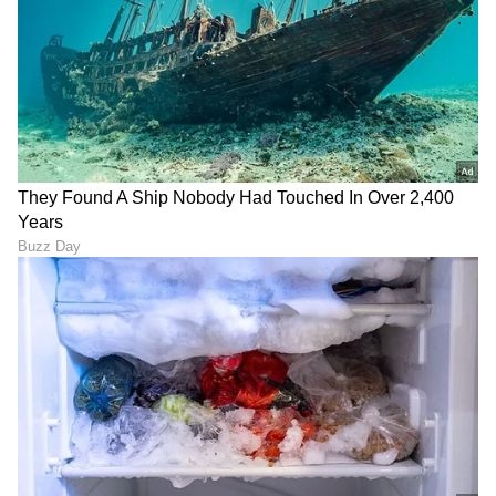
'ನಾನು ತುಂಬಾ ಕಾಳಜಿ ವಹಿಸುವ ವ್ಯಕ್ತಿ. ಅವನು ನನ್ನ
ಸಂತೋಷ' ಎಂದು ವಿಜಯ್ ವರ್ಮಾ ಬಗ್ಗೆ ತಮನ್ನಾ
ಸಂದರ್ಶನವೊಂದರಲ್ಲಿ ಹೇಳಿಕೊಂಡಿದ್ದಾರೆ