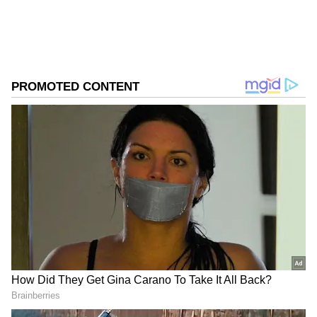
2
11
ಅದರ ನಂತರ ನಟಿ ತಮನ್ನಾ ಭಾಟಿಯಾ ಅವರು
Instagram ಪ್ರೊಫೈಲಲ್ಲಿ ತಮ್ಮ ಕೆಲವು ಆಕರ್ಷಕ