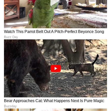
ಕನ್ನಡ ಸಿನಿಮಾ (
Kannada Cinema News
), ಟಿವಿ
ಕಾರ್ಯಕ್ರಮಗಳು (
Kannada TV Shows
), ಸೆಲೆಬ್ರಿಟಿ
ಸುದ್ದಿಗಳು ಮತ್ತು ಇತ್ತೀಚಿನ ಸುದ್ದಿಗಳಿಗಾಗಿ ಏಷ್ಯಾನೆಟ್
ಸುವರ್ಣ ನ್ಯೂಸ್‌ನಲ್ಲಿ ಮನರಂಜನಾ ವಿಭಾಗ ನೋಡಿ.
ಸಿನಿಮಾ ವಿಮರ್ಶೆಗಳು (
Kannada Movies Review
),
ತಾರೆಯರ ಸಂದರ್ಶನಗಳು, ಧಾರಾವಾಹಿ ಅಪ್‌ಡೇಟ್ಸ್‌,
ತೆರೆಮರೆಯ ಕಥೆಗಳು,
OTT ರಿಲೀಸ್‌
ಗಳ ಬಗ್ಗೆ
ಮಾಹಿತಿಯೂ ಇಲ್ಲಿದೆ.
ABOUT THE AUTHOR
Suvarna News
SN
ದಂಪತಿಗಳು