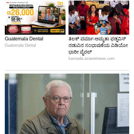
ತು ಆ ದಿಲ್ಬರಾ ಬಿಡುಗಡೆ ಸಮಾರಂಭದಲ್ಲಿ ಕಾವಾಲಾ ಹಿಂದಿ
ಆವೃತ್ತಿಗೆ ತಮನ್ನಾ ಅಭಿಮಾನಿಗಳೊಂದಿಗೆ ನೃತ್ಯ ಮಾಡಿದರು.
ಕಿಲ್ಲರ್‌ ಮೂವ್ಸ್‌ ಮೂಲಕ ಎಲ್ಲರನ್ನೂ ರಂಜಿಸಿದ್ದರು.