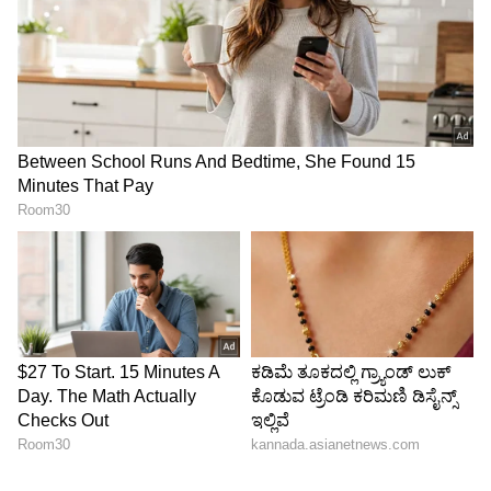
11
'ಮಾನ್ಸೂನ್‌ನಲ್ಲಿ ಶಾಖದ ಅಲೆ? ಎಂದು ತಮ್ಮ ಗೆಳತಿಯ
ಫೋಟೋಗೆ ಕಾಮೆಂಟ್‌ ಮಾಡಿ ಅದರೊಂದಿಗೆ
ಎಮೋಜಿಯನ್ನು ವಿಜಯ್‌ ವರ್ಮಾ ಹಂಚಿಕೊಂಡಿದ್ದಾರೆ.
7
11