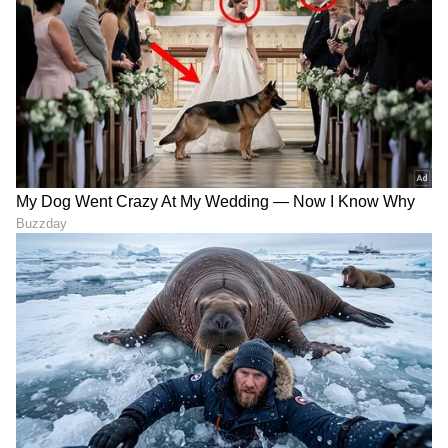
Dishani Engagement:
Sanchita Ugale: ಯಾರು ಈ
ಮಿಥುನ್ ಚಕ್ರವರ್ತಿ ಮಗಳಿಗೆ
ಸಂಚಿತಾ? 22ನೇ ವಯಸ್ಸಿಗೆ
ಎಂಗೇಜ್‌ಮೆಂಟ್! ಯಾರು ಈ
ನಿಧನರಾದ ನಟಿಯ ಬಗ್ಗೆ ಗೊತ್ತಿರದ
ಹುಡುಗ? ಮದುವೆ ಯಾವಾಗ?
5 ಸಂಗತಿಗಳು!
LATEST VIDEOS
"ರಾಜಕೀಯ ಬೇಡ, ಸಿನಿಮಾನೇ ಪ್ರಾಣ":
ಕನಕೋತ್ಸವದಲ್ಲಿ ರಿಷಬ್ ಶೆಟ್ಟಿ | Rishab
Shetty speech | Suvarna News
ಶೇ.50 ರಿಂದ ಶೇ.18 ಕ್ಕೆ TAX ಇಳಿಕೆ: ಮೋದಿ-
ಟ್ರಂಪ್ ಐತಿಹಾಸಿಕ ಒಪ್ಪಂದ | India US
Trade Deal | Party Rounds