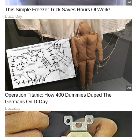
10
11
'ನಾನು ಸಂತೋಷವಾಗಿದ್ದೇನೆ ಮತ್ತು ಅವಳನ್ನು
ಪ್ರೀತಿಸುತ್ತಿದ್ದೇನೆ' ಎಂದು ವಿಜಯ್‌ ವರ್ಮಾ ಕೂಡ
ಸಂಭಾಷಣೆಯೊಂದರಲ್ಲಿ ಹೇಳಿದರು.