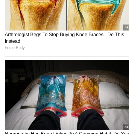
'ಕಾವಾಲಾ ಸಾಕಷ್ಟು ಸಿಗುತ್ತಿಲ್ಲವೇ? ಇಲ್ಲಿದೆ ತು ಆ ದಿಲ್ಬರಾ '
ಎಂಬ ಶೀರ್ಷಿಕೆಯನ್ನು ತಮನ್ನಾ ಫೋಟೋಗೆ ಬರೆದಿದ್ದಾರೆ
ಮತ್ತು ಅದರೊಂದಿಗೆ ಕೆಲವು ಫೈರ್ ಎಮೋಜಿಗಳನ್ನು
ಹಾಕಿದ್ದಾರೆ.
5
11
ತಮನ್ನಾರ ಈ ಫೋಟೋಗಳ ಮೊದಲ ಕಾಮೆಂಟ್ ಎಲ್ಲರ