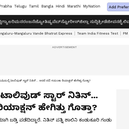
Prabha
Telugu
Tamil
Bangla
Hindi
Marathi
MyNation
Add Prefer
ದಿ
ಗ್ಯಾಲರಿ
ಮನರಂಜನೆ
ಜ್ಯೋತಿಷ್ಯ
ವೆಬ್‌ಸ್ಟೋರೀಸ್
ಜಿಲ್ಲಾ ಸುದ್ದಿ
ಕ್ರೀಡೆ
ಜೀವನಶೈಲಿ
ವ
ngaluru-Mangaluru Vande Bhatrat Express
Team India Fitness Test
PM 
ಷಿಯಲ್ಲಿ ಟಾಲಿವುಡ್ ಸ್ಟಾರ್ ನಿತಿನ್... ಆದರೆ ನಟಿ ಸಮಂತಾ ರಿಯಾಕ್ಷನ್ ಹೇಗಿತ್ತು ಗೊತ್ತಾ?
ಾಲಿವುಡ್ ಸ್ಟಾರ್ ನಿತಿನ್...
ಾಕ್ಷನ್ ಹೇಗಿತ್ತು ಗೊತ್ತಾ?
 ಬಡ್ತಿ ಪಡೆದಿದ್ದಾರೆ. ನಿತಿನ್ ಪತ್ನಿ ಶಾಲಿನಿ ಕಂಡುಕೂರಿ ಗಂಡು