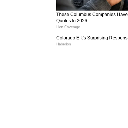
ನಿತಿನ್ ಪೋಸ್ಟ್‌ಗೆ ಹಲವಾರು ಸೆಲೆಬ್ರಿಟಿಗಳು ಪ
ವೆನ್ನೆಲ ಕಿಶೋರ್, ಸಮಂತಾ, ವರುಣ್ ತೇಜ್, 
ಇವರಲ್ಲಿ ಸಮಂತಾ ಅವರ ಪ್ರತಿಕ್ರಿಯೆ ಹೈಲೈಟ
ಎಂದು ಹೇಳಿದಾಗ.. ಓ ಮೈ ಗಾಡ್.. ಕಂಗ್ರಾಟ
ಕನ್ನಡ ಸಿನಿಮಾ (
Kannada Cinema