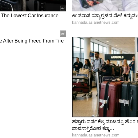
್ರತಿಕ್ರಿಯಿಸಿ ಶುಭಾಶಯಗಳನ್ನು ತಿಳಿಸುತ್ತಿದ್ದಾರೆ. ಶ್ರೇಯಾ ಶರಣ್,
ಸಾಯಿ ಧರಮ್ ತೇಜ್ ನಿತಿನ್‌ಗೆ ಶುಭಾಶಯಗಳನ್ನು ತಿಳಿಸಿದ್ದಾರೆ.
್ ಎನ್ನಬಹುದು. ಒಮ್ಮೆಲೆ ನಿತಿನ್ ತನಗೆ ಗಂಡು ಮಗು ಜನಿಸಿದೆ
್ಸ್ ಎಂದು ಸಮಂತಾ ಕಾಮೆಂಟ್ ಮಾಡಿದ್ದಾರೆ.
 News
), ಟಿವಿ ಕಾರ್ಯಕ್ರಮಗಳು (
Kannada TV