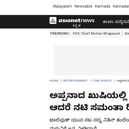
Malayalam
Newsable
Kannada
Kannada
ತಾಜಾ ಸುದ್ದಿ
ಸುದ್
TRENDING :
RSS Chief Mohan Bhagawat
Be
HOME
ENTERTAINMENT
CINE WORLD
ಅಪ್ಪನಾದ ಖು
ಅಪ್ಪನಾದ ಖುಷಿಯಲ್ಲಿ ಟ
ಆದರೆ ನಟಿ ಸಮಂತಾ ರಿಯ
ಟಾಲಿವುಡ್ ಯುವ ನಟ ಸದ್ಯ ನಿತಿನ್ ತಂದೆಯಾಗಿ
ಮಗುವಿಗೆ ಜನ್ಮ ನೀಡಿದ್ದಾರೆ.