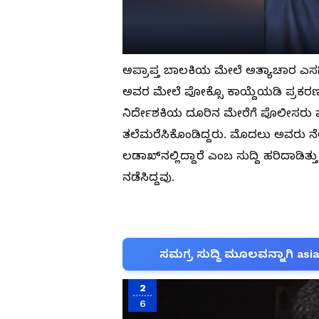
ಅಪ್ರಾಪ್ತ ಬಾಲಕಿಯ ಮೇಲೆ ಅತ್ಯಾಚಾರ ಎಸ
ಅವರ ಮೇಲೆ ಪೋಕ್ಸೊ ಕಾಯ್ದೆಯಡಿ ಪ್ರಕರಣ 
ನಿರ್ದೇಶಕಿಯ ದೂರಿನ ಮೇರೆಗೆ ಪೊಲೀಸರು ಪ
ತಲೆಮರೆಸಿಕೊಂಡಿದ್ದರು. ಮೊದಲು ಅವರು ನೆಲ್ಲ
ಲಡಾಖ್‌ನಲ್ಲಿದ್ದಾರೆ ಎಂಬ ಸುದ್ದಿ ಹರಿದಾಡಿ
ನಡೆಸಿದ್ದವು.
ಸಮಗ್ರ ಸುದ್ದಿ ಮೂಲವನ್ನಾಗಿ asi
2
6