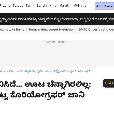
Prabha
Telugu
Tamil
Bangla
Hindi
Marathi
MyNation
Add Prefer
ದಿ
ಗ್ಯಾಲರಿ
ಮನರಂಜನೆ
ಜ್ಯೋತಿಷ್ಯ
ವೆಬ್‌ಸ್ಟೋರೀಸ್
ಜಿಲ್ಲಾ ಸುದ್ದಿ
ಕ್ರೀಡೆ
ಜೀವನಶೈಲಿ
ವ
Karnataka Rains
Today's Horoscope Prediction
BMTC Driver Viral Vide
ಅನುಭವಿಸಿದೆ... ಊಟ ಚೆನ್ನಾಗಿರಲಿಲ್ಲ: ಜೈಲಿನ ಅನುಭವ ಬಿಚ್ಚಿಟ್ಟ ಕೊರಿಯೋಗ್ರಫರ್ ಜಾನಿ ಮಾಸ್ಟರ್‌
ದೆ... ಊಟ ಚೆನ್ನಾಗಿರಲಿಲ್ಲ:
FIFA 
ಿಟ್ಟ ಕೊರಿಯೋಗ್ರಫರ್ ಜಾನಿ