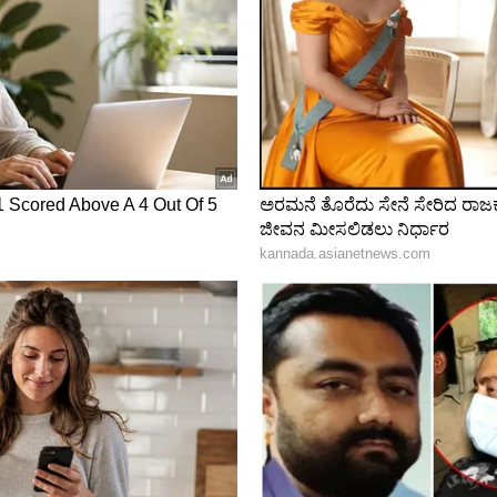
ಾರೆ. ದೆಹಲಿಯಲ್ಲಿ ಪ್ರಶಸ್ತಿ ಸ್ವೀಕರಿಸಲು ಜಾಮೀನು ಕೋರಿದ್ದಕ್ಕೆ
್‌ಗೆ ಆಘಾತ ನೀಡುವಂತೆ ಸರ್ಕಾರ ಅವರಿಗೆ ಘೋಷಿಸಿದ್ದ ರಾಷ್ಟ್ರೀಯ
ಂದೆ ಸಂಯೋಜಿಸಿದ್ದ 'ಭೂಲ್ ಭುಲೈಯ್ಯ 3' ಚಿತ್ರದ ಒಂದು ಹಾಡನ್ನು
ಯವಾದಗಳು ಎಂದು ಜಾನಿ ಮಾಸ್ಟರ್ ಟ್ವೀಟ್ ಮಾಡಿದ್ದು ವಿಶೇಷ.
ಕ ಹೇಳಿಕೆಗಳನ್ನು ನೀಡಿದ್ದರು. ನನ್ನನ್ನು ಷಡ್ಯಂತ್ರದಿಂದ
ಡುವುದಿಲ್ಲ ಎಂದು ಜಾನಿ ಮಾಸ್ಟರ್ ಮಾಧ್ಯಮಗಳಿಗೆ ತಿಳಿಸಿದ್ದರು.