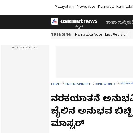
Malayalam
Newsable
Kannada
Kannada
ತಾಜಾ ಸುದ್ದಿ
ಸುದ್
TRENDING :
Karnataka Voter List Revision
ನರಕಯಾತನೆ 
HOME
ENTERTAINMENT
CINE WORLD
ನರಕಯಾತನೆ ಅನುಭವಿಸಿ
ಜೈಲಿನ ಅನುಭವ ಬಿಚ್ಚ
ಮಾಸ್ಟರ್‌