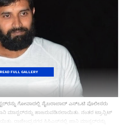
READ FULL GALLERY
ಸ್ಟರ್‌ರನ್ನು ಗೋವಾದಲ್ಲಿ ಸೈಬರಾಬಾದ್ ಎಸ್‌ಒಟಿ ಪೊಲೀಸರು
ಿ ಮಾಸ್ಟರ್‌ರನ್ನು ಹಾಜರುಪಡಿಸಲಾಯಿತು. ನಂತರ ಟ್ರಾನ್ಸಿಟ್
ತು. ರಾಜೇಂದ್ರನಗರ ಸಿಸಿಎಸ್‌ನಲ್ಲಿ ಜಾನಿ ಮಾಸ್ಟರ್‌ರನ್ನು
 ನಡೆದಿದೆ ಎಂದು ವರದಿಯಾಗಿದೆ. ನಂತರ ನಲ್ಗೊಂಡ ಸರ್ಕಾರಿ