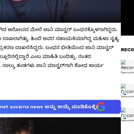
ಗಿದ ಆರೋಪದ ಮೇಲೆ ಜಾನಿ ಮಾಸ್ಟರ್ ಬಂಧನಕ್ಕೊಳಗಾಗಿದ್ದರು.
ದಾಖಲಾಗಿತ್ತು. ಹಿಂದೆ ಅವರ ಸಹಾಯಕಿಯಾಗಿದ್ದ ಮಹಿಳಾ ನೃತ್ಯ
್ರಕರಣ ದಾಖಲಿಸಿದ್ದರು. ಬಂಧನ ಭೀತಿಯಿಂದ ಜಾನಿ ಮಾಸ್ಟರ್
RECO
ೂರಿನಲ್ಲಿದ್ದಾರೆ ಎಂಬ ಮಾಹಿತಿ ಬಂದಿತ್ತು. ನಂತರ
ತ್ತು. ನಾಲ್ಕು ತಂಡಗಳು ಜಾನಿ ಮಾಸ್ಟರ್‌ಗಾಗಿ ಶೋಧ ಕಾರ್ಯ
anet suvarna news ಅನ್ನು ಆಯ್ಕೆ ಮಾಡಿಕೊಳ್ಳಿ