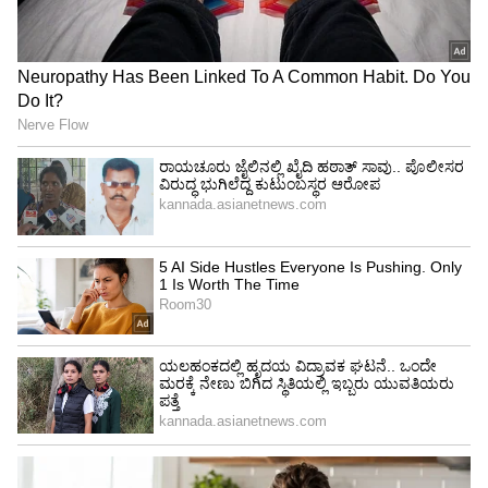
ಹೊರಬಂದರೆ ಅವರು ಸಾಕಷ್ಟು ದುಃಖವನ್ನು
ಅನುಭವಿಸುತ್ತಾರೆ. ಅವರು ಹೃದಯಾಘಾತದಿಂದ
ಬಳಲುತ್ತಿದ್ದರೆ ಅವರ ಕೆಟ್ಟ ಮನಸ್ಥಿತಿ ಅವರ ಸಂತೋಷವನ್ನು
ಮರೆಮಾಡಬಹುದು.
Weekly Love Horoscope: ಈ ರಾಶಿಯವರ ಪ್ರೇಮ
ಜೀವನದಲ್ಲಿ ಹೊಸ ತಿರುವು
ಕುಂಭ ರಾಶಿ(Aquarius)
ಈ ಚಿಹ್ನೆಯ ಜನರು ಮೂಲ ಮತ್ತು ಅಧಿಕೃತ ಶೈಲಿಯನ್ನು
ಹೊಂದಿರುವುದರಿಂದ ಎಲ್ಲರಿಗಿಂತ ಭಿನ್ನವಾಗಿರುತ್ತವೆ. ಅವರು
ತಮ್ಮ ವಿಧಾನದೊಂದಿಗೆ ಯಾವಾಗಲೂ ಹೊರಗಿರುವ ಕಾರಣ
ಅವರು ಕೆಲವು ಜನರಿಗೆ ಸ್ವಲ್ಪ ಅನ್ಯಲೋಕವನ್ನು
ಪಡೆಯಬಹುದು. ಅವರು ತಮ್ಮ ಕಠಿಣ ಪರಿಶ್ರಮಕ್ಕೆ