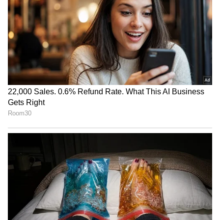
ವೃಶ್ಚಿಕ ರಾಶಿ(Scorpio)
ನಿಯಂತ್ರಣ ಮತ್ತು ಶಕ್ತಿಯ ಸಸ್ಯವಾದ ಪ್ಲುಟೊದಿಂದ ಆಳಲ್ಪಟ್ಟ
ಸ್ಕಾರ್ಪಿಯೋ ಡಾರ್ಕ್ ವಿಷಯಗಳಿಗೆ ಆಕರ್ಷಿತವಾಗಿದೆ. ಈ
ಚಿಹ್ನೆಯ ಜನರು ತುಂಬಾ ಶಕ್ತಿಶಾಲಿಯಾಗಿದ್ದು ನೀವು ಅವರ
ಉಪಸ್ಥಿತಿಯನ್ನು ಸುಲಭವಾಗಿ ಅನುಭವಿಸಬಹುದು. ಅವರು
ಚಿಕ್ಕ ವಿವರಗಳನ್ನು ಗಮನಿಸುತ್ತಾರೆ ಮತ್ತು ಪುಸ್ತಕದಂತೆ
ವ್ಯಕ್ತಿಯನ್ನು ಓದುತ್ತಾರೆ. ಅವರು ಅತ್ಯಂತ ರಹಸ್ಯವಾಗಿ ಮತ್ತು
ನಿಷ್ಠಾವಂತರಾಗಿರುವುದರಿಂದ ಮತ್ತು ಅವರ ರಹಸ್ಯಗಳು