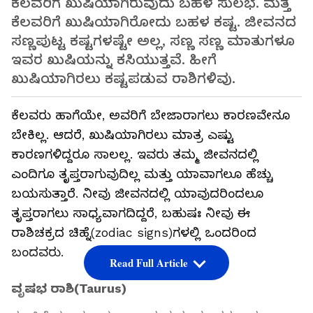
ಕೆಲವರಿಗೆ ಖುಷಿಯಾಗಿರುವುದು ಬಹಳ ಸುಲಭ. ಮತ್ತೆ
ಕೆಲವರಿಗೆ ಖುಷಿಯಾಗಿರೋದು ಬಹಳ ಕಷ್ಟ. ಜೀವನದ
ಸಣ್ಣಪುಟ್ಟ ಕಷ್ಟಗಳಷ್ಟೇ ಅಲ್ಲ, ಸಣ್ಣ ಸಣ್ಣ ಮಾತುಗಳೂ
ಇವರ ಖುಷಿಯನ್ನು ಕಸಿಯುತ್ತವೆ. ಹೀಗೆ
ಖುಷಿಯಾಗಿರಲು ಕಷ್ಟಪಡುವ ರಾಶಿಗಳಿವು.
ಕೆಲವರು ಹಾಗೆಯೇ, ಅವರಿಗೆ ಬೇಜಾರಾಗಲು ಕಾರಣವೇನೂ
ಬೇಕಿಲ್ಲ. ಆದರೆ, ಖುಷಿಯಾಗಿರಲು ಮಾತ್ರ ಎಷ್ಟು
ಕಾರಣಗಳಿದ್ದರೂ ಸಾಲಲ್ಲ. ಇವರು ತಮ್ಮ ಜೀವನದಲ್ಲಿ
ಎಂದಿಗೂ ತೃಪ್ತರಾಗುವುದಿಲ್ಲ ಮತ್ತು ಯಾವಾಗಲೂ ಹೆಚ್ಚು
ಬಯಸುತ್ತಾರೆ. ನೀವು ಜೀವನದಲ್ಲಿ ಯಾವುದರಿಂದಲೂ
ತೃಪ್ತರಾಗಲು ಸಾಧ್ಯವಾಗದಿದ್ದರೆ, ಬಹುಷಃ ನೀವು ಈ
ರಾಶಿಚಕ್ರದ ಚಿಹ್ನೆ(zodiac signs)ಗಳಲ್ಲಿ ಒಂದರಿಂದ
ಬಂದವರು.
Read Full Article
ವೃಷಭ ರಾಶಿ(Taurus)