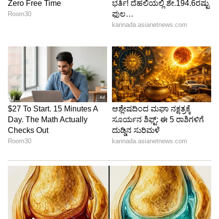
ಮಕರ(Capricorn)
ಮಕರ ಹಳೆಯ ಆತ್ಮಗಳು, ಅವರು ಸಂಪ್ರದಾಯಗಳ ಕಡೆಗೆ
ಹೆಚ್ಚು ಒಲವು ತೋರುತ್ತಾರೆ. ಅವರು ಹೆಚ್ಚಾಗಿ ಕಠಿಣ ಪರಿಶ್ರಮ,
ಸ್ನೇಹಿತರು ಮತ್ತು ಕುಟುಂಬಗಳಿಗೆ ತಮ್ಮನ್ನು
ಅರ್ಪಿಸಿಕೊಳ್ಳುತ್ತಾರೆ. ಅವರು ಹೋರಾಟವನ್ನು ನಂಬುತ್ತಾರೆ
ಮತ್ತು ಅವರು ಮೂಡಿ ಬಂದಾಗ, ಅವರು ಅದನ್ನು ತಮ್ಮ
ಆಪ್ತರಿಂದ ಮರೆಮಾಡುತ್ತಾರೆ. ಈ ಕಾರಣದಿಂದಾಗಿ ಅವರು
ರಾಶಿಯಾದ ಭಾವನೆಗಳಿಂದ ಸ್ವಲ್ಪ ದುಃಖಿತರಾಗಬಹುದು.