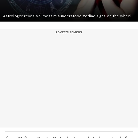
Astrologer reveals 5 most misunderstood zodiac signs on the wheel