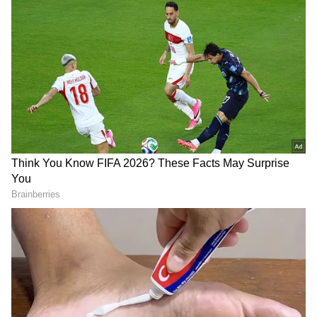
DOWNLOAD APP
RECOMMENDED STORIES
ವರೀಯಾನ್ ಯೋಗದಿಂದ 5
ಮನೆಯಲ್ಲಿ ರಾಶಿ ರಾಶಿ ಬೀಳಲಿದೆ
ರಾಶಿಗಳಿಗೆ ಶನಿದೇವರ ಕೃಪೆ;
ಚಿನ್ನ, ಈ ಯೋಗದಿಂದ ದೇವರು
ಸಿಗಲಿದೆ ಅದೃಷ್ಟದ ಖಜಾನೆ,
ನಿಮ್ಮ ಜೊತೆಗಿರುತ್ತಾನೆ!
ಸುವರ್ಣ ಯುಗ ಆರಂಭ