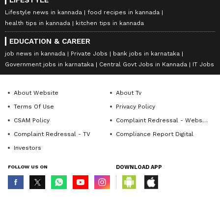
LIFESTYLE
Lifestyle news in kannada
food recipes in kannada
health tips in kannada
kitchen tips in kannada
EDUCATION & CAREER
job news in kannada
Private Jobs
bank jobs in karnataka
Government jobs in karnataka
Central Govt Jobs in Kannada
IT Jobs
About Website
About Tv
Terms Of Use
Privacy Policy
CSAM Policy
Complaint Redressal - Website
Complaint Redressal - TV
Compliance Report Digital
Investors
FOLLOW US ON
DOWNLOAD APP
© Copyright 2026 Asianxt Digital Technologies Private Limited (Formerly
known as Asianet News Media & Entertainment Private Limited) | All Rights
Reserved