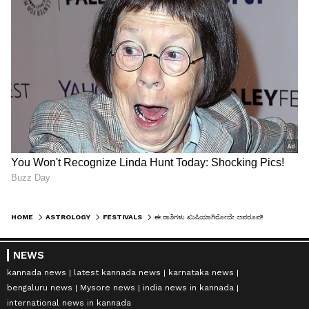
HOME
ASTROLOGY
FESTIVALS
ಈ ರಾಶಿಗಳು ಖುಷಿಯಾಗಿರೋದೇ ಅಪರೂಪ!
NEWS
kannada news
latest kannada news
karnataka news
bengaluru news
Mysore news
india news in kannada
international news in kannada